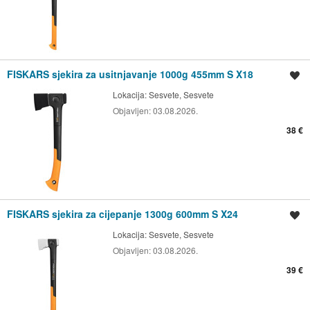
FISKARS sjekira za usitnjavanje 1000g 455mm S X18
Spremi oglas
Lokacija:
Sesvete, Sesvete
Objavljen:
03.08.2026.
38 €
FISKARS sjekira za cijepanje 1300g 600mm S X24
Spremi oglas
Lokacija:
Sesvete, Sesvete
Objavljen:
03.08.2026.
39 €