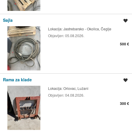
Sajla
Spremi oglas
Lokacija:
Jastrebarsko - Okolica, Čeglje
Objavljen:
05.08.2026.
500 €
Rama za klade
Spremi oglas
Lokacija:
Oriovac, Lužani
Objavljen:
04.08.2026.
300 €