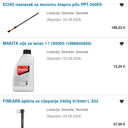
ECHO nastavak za motornu štapnu pilu PPT-300ES
Spremi oglas
Lokacija:
Sesvete, Sesvete
Objavljen:
03.08.2026.
196,22 €
MAKITA ulje za lanac 1 l 195093-1(988602656)
Spremi oglas
Lokacija:
Sesvete, Sesvete
Objavljen:
03.08.2026.
13,25 €
FISKARS sjekira za cijepanje 2400g 815mm L X32
Spremi oglas
Lokacija:
Sesvete, Sesvete
Objavljen:
03.08.2026.
57,50 €