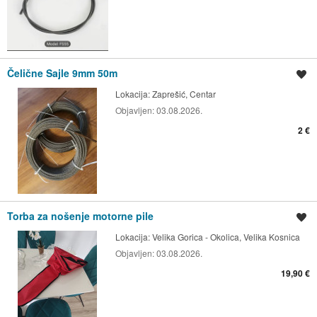
Čelične Sajle 9mm 50m
Spremi oglas
Lokacija:
Zaprešić, Centar
Objavljen:
03.08.2026.
2 €
Torba za nošenje motorne pile
Spremi oglas
Lokacija:
Velika Gorica - Okolica, Velika Kosnica
Objavljen:
03.08.2026.
19,90 €