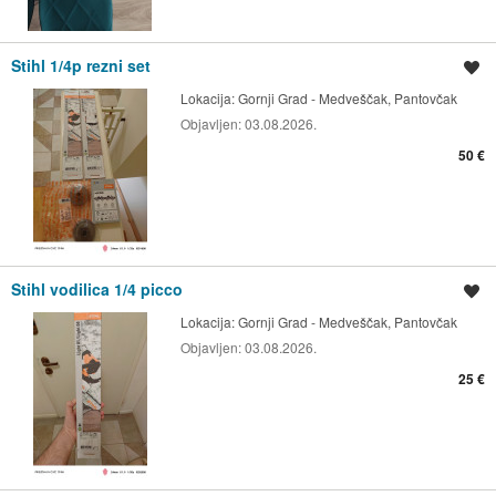
Stihl 1/4p rezni set
Spremi oglas
Lokacija:
Gornji Grad - Medveščak, Pantovčak
Objavljen:
03.08.2026.
50 €
Stihl vodilica 1/4 picco
Spremi oglas
Lokacija:
Gornji Grad - Medveščak, Pantovčak
Objavljen:
03.08.2026.
25 €