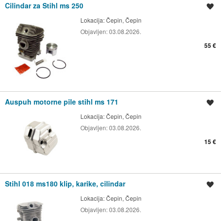
Cilindar za Stihl ms 250
Spremi oglas
Lokacija:
Čepin, Čepin
Objavljen:
03.08.2026.
55 €
Auspuh motorne pile stihl ms 171
Spremi oglas
Lokacija:
Čepin, Čepin
Objavljen:
03.08.2026.
15 €
Stihl 018 ms180 klip, karike, cilindar
Spremi oglas
Lokacija:
Čepin, Čepin
Objavljen:
03.08.2026.