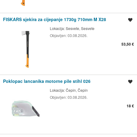
FISKARS sjekira za cijepanje 1730g 710mm M X28
Spremi oglas
Lokacija:
Sesvete, Sesvete
Objavljen:
03.08.2026.
53,50 €
Poklopac lancanika motorne pile stihl 026
Spremi oglas
Lokacija:
Čepin, Čepin
Objavljen:
03.08.2026.
18 €