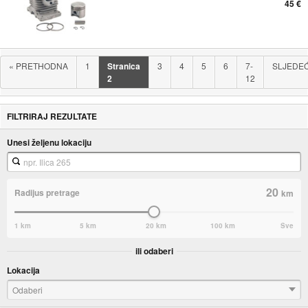
45 €
«
PRETHODNA
1
Stranica
3
4
5
6
7-
SLJEDE
2
12
FILTRIRAJ REZULTATE
Unesi željenu lokaciju
20
Radijus pretrage
km
1 km
5 km
20 km
100 km
Sve
ili odaberi
Lokacija
Odaberi