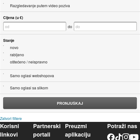
Razgledavanje putem video poziva
Cijena (u €)
do
Stanje
novo
rabljeno
oštećeno / neispravno
Samo oglasi webshopova
Samo oglasi sa slikom
PRONJUŠKAJ
Zatvori filtere
Korisni
Partnerski
Preuzmi
Potraži nas
linkovi
portali
aplikaciju
Facebook
TikTok
Instagram
YouTu