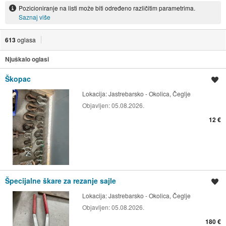
Pozicioniranje na listi može biti određeno različitim parametrima.
Saznaj više
613
oglasa
Njuškalo oglasi
Škopac
Spremi oglas
Lokacija:
Jastrebarsko - Okolica, Čeglje
Objavljen:
05.08.2026.
12 €
Špecijalne škare za rezanje sajle
Spremi oglas
Lokacija:
Jastrebarsko - Okolica, Čeglje
Objavljen:
05.08.2026.
180 €