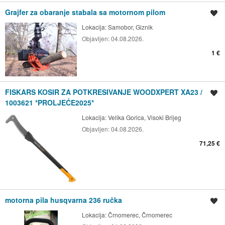
Grajfer za obaranje stabala sa motornom pilom
Spremi oglas
Lokacija:
Samobor, Giznik
Objavljen:
04.08.2026.
1 €
FISKARS KOSIR ZA POTKRESIVANJE WOODXPERT XA23 /
Spremi oglas
1003621 *PROLJEĆE2025*
Lokacija:
Velika Gorica, Visoki Brijeg
Objavljen:
04.08.2026.
71,25 €
motorna pila husqvarna 236 ručka
Spremi oglas
Lokacija:
Črnomerec, Črnomerec