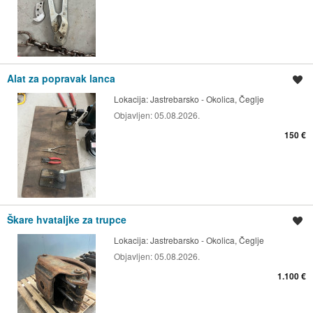
Alat za popravak lanca
Spremi oglas
Lokacija:
Jastrebarsko - Okolica, Čeglje
Objavljen:
05.08.2026.
150 €
Škare hvataljke za trupce
Spremi oglas
Lokacija:
Jastrebarsko - Okolica, Čeglje
Objavljen:
05.08.2026.
1.100 €