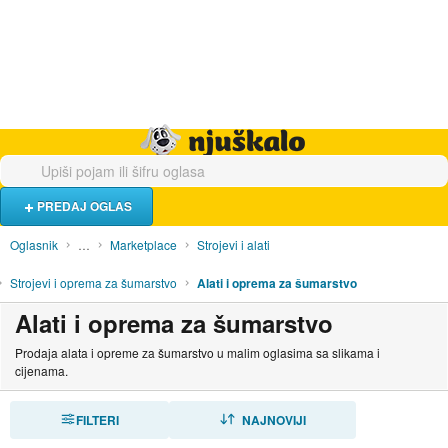
Hrana i piće
Turistički smještaj
Poslovi
Njuškalo naslovnica
PREDAJ OGLAS
Oglasnik
…
Marketplace
Strojevi i alati
Strojevi i oprema za šumarstvo
Alati i oprema za šumarstvo
Alati i oprema za šumarstvo
Prodaja alata i opreme za šumarstvo u malim oglasima sa slikama i
cijenama.
FILTERI
SORTIRAJ
NAJNOVIJI