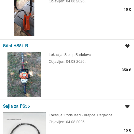
Objavljen:
04.08.2026.
10 €
Stihl HS81 R
Spremi oglas
Lokacija:
Sibinj, Bartolovci
Objavljen:
04.08.2026.
350 €
Sajla za FS55
Spremi oglas
Lokacija:
Podsused - Vrapče, Perjavica
Objavljen:
04.08.2026.
15 €