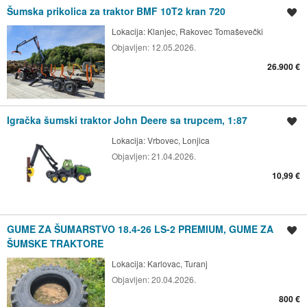
Šumska prikolica za traktor BMF 10T2 kran 720
Spremi oglas
Lokacija:
Klanjec, Rakovec Tomaševečki
Objavljen:
12.05.2026.
26.900 €
Igračka šumski traktor John Deere sa trupcem, 1:87
Spremi oglas
Lokacija:
Vrbovec, Lonjica
Objavljen:
21.04.2026.
10,99 €
GUME ZA ŠUMARSTVO 18.4-26 LS-2 PREMIUM, GUME ZA
Spremi oglas
ŠUMSKE TRAKTORE
Lokacija:
Karlovac, Turanj
Objavljen:
20.04.2026.
800 €