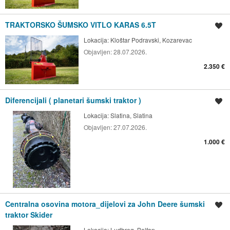
TRAKTORSKO ŠUMSKO VITLO KARAS 6.5T
Spremi oglas
Lokacija:
Kloštar Podravski, Kozarevac
Objavljen:
28.07.2026.
2.350 €
Diferencijali ( planetari šumski traktor )
Spremi oglas
Lokacija:
Slatina, Slatina
Objavljen:
27.07.2026.
1.000 €
Centralna osovina motora_dijelovi za John Deere šumski
Spremi oglas
traktor Skider
Lokacija:
Ludbreg, Bolfan