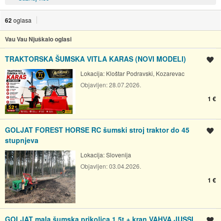
62
oglasa
Vau Vau Njuškalo oglasi
TRAKTORSKA ŠUMSKA VITLA KARAS (NOVI MODELI)
Spremi oglas
Lokacija:
Kloštar Podravski, Kozarevac
Objavljen:
28.07.2026.
1 €
GOLJAT FOREST HORSE RC šumski stroj traktor do 45
Spremi oglas
stupnjeva
Lokacija:
Slovenija
Objavljen:
03.04.2026.
1 €
GOLJAT mala šumska prikolica 1,5t + kran VAHVA JUSSI
Spremi oglas