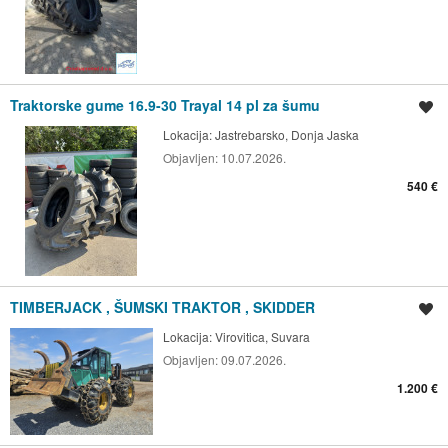
Traktorske gume 16.9-30 Trayal 14 pl za šumu
Spremi oglas
Lokacija:
Jastrebarsko, Donja Jaska
Objavljen:
10.07.2026.
540 €
TIMBERJACK , ŠUMSKI TRAKTOR , SKIDDER
Spremi oglas
Lokacija:
Virovitica, Suvara
Objavljen:
09.07.2026.
1.200 €