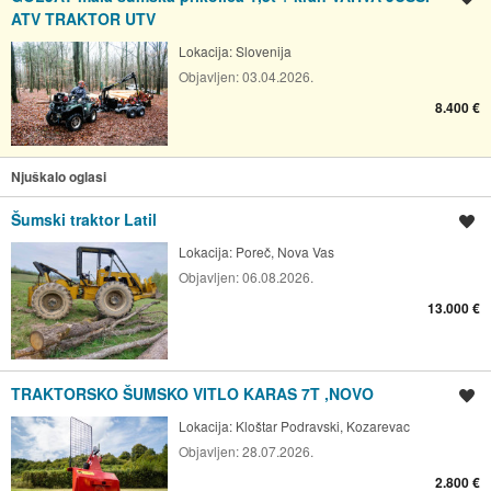
ATV TRAKTOR UTV
Lokacija:
Slovenija
Objavljen:
03.04.2026.
8.400 €
Njuškalo oglasi
Šumski traktor Latil
Spremi oglas
Lokacija:
Poreč, Nova Vas
Objavljen:
06.08.2026.
13.000 €
TRAKTORSKO ŠUMSKO VITLO KARAS 7T ,NOVO
Spremi oglas
Lokacija:
Kloštar Podravski, Kozarevac
Objavljen:
28.07.2026.
2.800 €