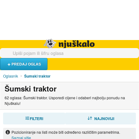
Hrana i piće
Turistički smještaj
Poslovi
Njuškalo naslovnica
PREDAJ OGLAS
Oglasnik
Šumski traktor
Šumski traktor
62 oglasa: Šumski traktor. Usporedi cijene i odaberi najbolju ponudu na
Njuškalu!
FILTERI
SORTIRAJ
NAJNOVIJI
Pozicioniranje na listi može biti određeno različitim parametrima.
Saznaj više