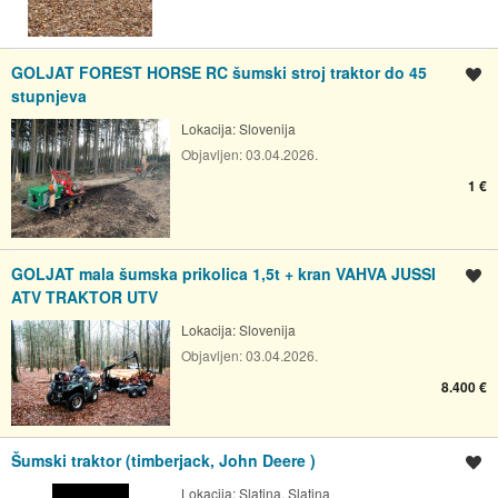
GOLJAT FOREST HORSE RC šumski stroj traktor do 45
Spremi oglas
stupnjeva
Lokacija:
Slovenija
Objavljen:
03.04.2026.
1 €
GOLJAT mala šumska prikolica 1,5t + kran VAHVA JUSSI
Spremi oglas
ATV TRAKTOR UTV
Lokacija:
Slovenija
Objavljen:
03.04.2026.
8.400 €
Šumski traktor (timberjack, John Deere )
Spremi oglas
Lokacija:
Slatina, Slatina