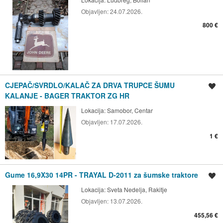
Objavljen:
24.07.2026.
800 €
CJEPAČ/SVRDLO/KALAČ ZA DRVA TRUPCE ŠUMU
Spremi oglas
KALANJE - BAGER TRAKTOR ZG HR
Lokacija:
Samobor, Centar
Objavljen:
17.07.2026.
1 €
Gume 16,9X30 14PR - TRAYAL D-2011 za šumske traktore
Spremi oglas
Lokacija:
Sveta Nedelja, Rakitje
Objavljen:
13.07.2026.
455,56 €