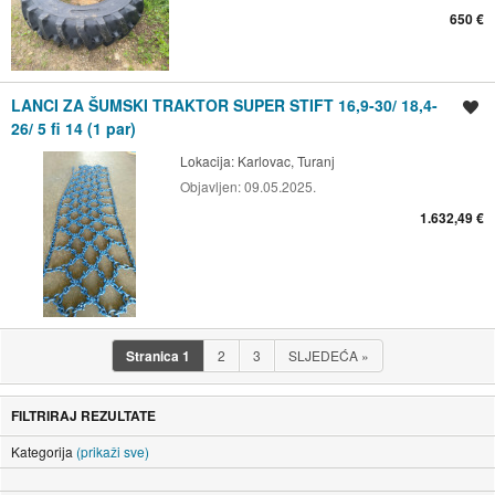
650 €
LANCI ZA ŠUMSKI TRAKTOR SUPER STIFT 16,9-30/ 18,4-
Spremi oglas
26/ 5 fi 14 (1 par)
Lokacija:
Karlovac, Turanj
Objavljen:
09.05.2025.
1.632,49 €
Stranica
1
2
3
SLJEDEĆA
»
FILTRIRAJ REZULTATE
Kategorija
(prikaži sve)