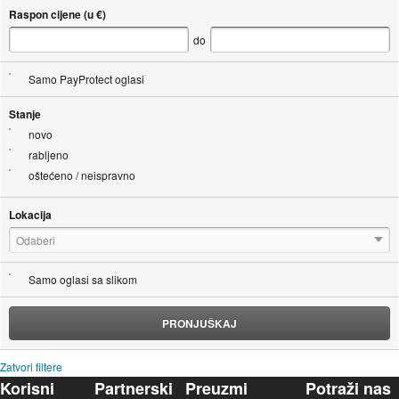
Raspon cijene (u €)
do
Samo PayProtect oglasi
Stanje
novo
rabljeno
oštećeno / neispravno
Lokacija
Odaberi
Samo oglasi sa slikom
PRONJUŠKAJ
Zatvori filtere
Korisni
Partnerski
Preuzmi
Potraži nas