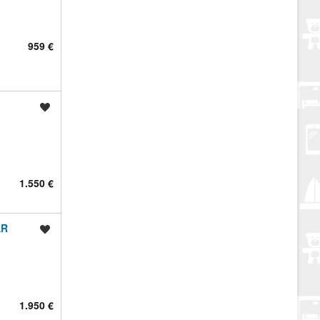
959 €
Spremi oglas
1.550 €
AR
Spremi oglas
1.950 €