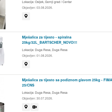
Lokacija:
Osijek, Gornji grad / Centar
Objavljen:
03.08.2026.
Prikaži na mapi
Mješalica za tijesto - spiralna
25kg/32L_BARTSCHER_NOVO!!!
Lokacija:
Duga Resa, Duga Resa
Objavljen:
01.08.2026.
Prikaži na mapi
Mješalica za tijesto sa podiznom glavom 25kg - FIM
25/CNS
Lokacija:
Duga Resa, Duga Resa
Objavljen:
30.07.2026.
Prikaži na mapi
Video