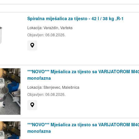
Spiralna miješalica za tijesto - 42 l / 38 kg ,R-1
Lokacija:
Varaždin, Varteks
Objavljen:
06.08.2026.
Prikaži na mapi
***NOVO*** Mješalica za tijesto sa VARIJATOROM M4
monofazna
Lokacija:
Stenjevec, Malešnica
Objavljen:
06.08.2026.
Prikaži na mapi
***NOVO*** Mješalica za tijesto sa VARIJATOROM M4
monofazna