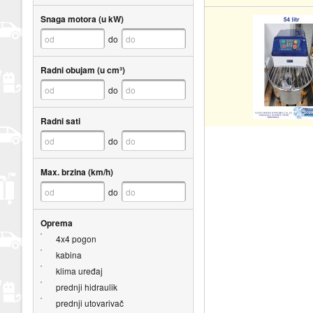
Snaga motora (u kW)
do
Radni obujam (u cm³)
do
Radni sati
do
Max. brzina (km/h)
do
Oprema
4x4 pogon
kabina
klima uređaj
prednji hidraulik
prednji utovarivač