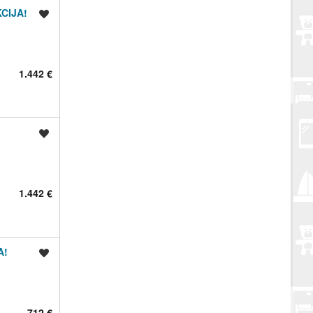
KCIJA!
Spremi oglas
1.442 €
Spremi oglas
1.442 €
A!
Spremi oglas
712 €