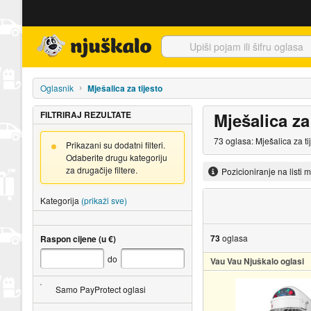
Njuškalo naslovnica
Oglasnik
Mješalica za tijesto
FILTRIRAJ REZULTATE
Mješalica za
73 oglasa: Mješalica za t
Prikazani su dodatni filteri.
Odaberite drugu kategoriju
za drugačije filtere.
Pozicioniranje na listi 
Kategorija
(prikaži sve)
73
oglasa
Raspon cijene (u €)
do
Vau Vau Njuškalo oglasi
Samo PayProtect oglasi