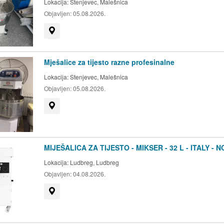
Lokacija:
Stenjevec, Malešnica
Objavljen:
05.08.2026.
Prikaži na mapi
Mješalice za tijesto razne profesinalne
Lokacija:
Stenjevec, Malešnica
Objavljen:
05.08.2026.
Prikaži na mapi
MIJEŠALICA ZA TIJESTO - MIKSER - 32 L - ITALY - 
Lokacija:
Ludbreg, Ludbreg
Objavljen:
04.08.2026.
Prikaži na mapi