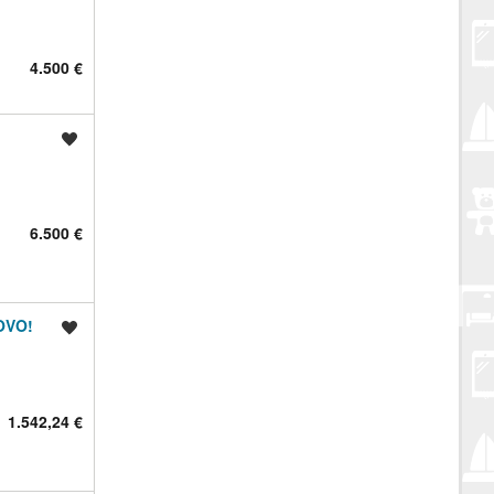
4.500 €
Spremi oglas
6.500 €
NOVO!
Spremi oglas
1.542,24 €