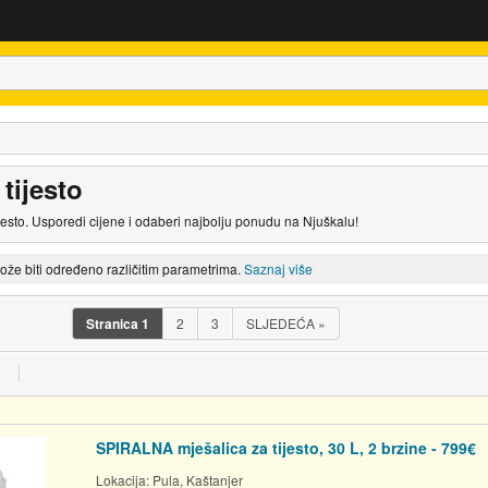
 tijesto
ijesto. Usporedi cijene i odaberi najbolju ponudu na Njuškalu!
može biti određeno različitim parametrima.
Saznaj više
Stranica
1
2
3
SLJEDEĆA
»
SPIRALNA mješalica za tijesto, 30 L, 2 brzine - 799€
Lokacija:
Pula, Kaštanjer