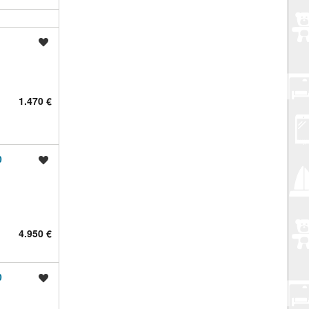
Spremi oglas
1.470 €
0
Spremi oglas
4.950 €
0
Spremi oglas