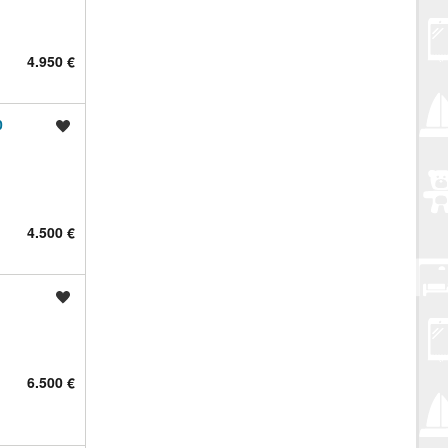
4.950 €
0
Spremi oglas
4.500 €
Spremi oglas
6.500 €