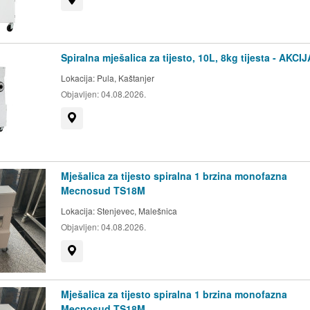
Spiralna mješalica za tijesto, 10L, 8kg tijesta - AKCIJ
Lokacija:
Pula, Kaštanjer
Objavljen:
04.08.2026.
Prikaži na mapi
Mješalica za tijesto spiralna 1 brzina monofazna
Mecnosud TS18M
Lokacija:
Stenjevec, Malešnica
Objavljen:
04.08.2026.
Prikaži na mapi
Mješalica za tijesto spiralna 1 brzina monofazna
Mecnosud TS18M