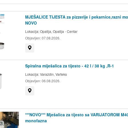
MJEŠALICE TIJESTA za pizzerije i pekarnice,razni mo
NOVO
Lokacija:
Opatija, Opatija - Centar
Objavljen:
07.08.2026.
Prikaži na mapi
Spiralna miješalica za tijesto - 42 l / 38 kg ,R-1
Lokacija:
Varaždin, Varteks
Objavljen:
06.08.2026.
Prikaži na mapi
***NOVO*** Mješalica za tijesto sa VARIJATOROM M4
monofazna