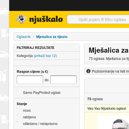
Njuškalo naslovnica
Oglasnik
Mješalica za tijesto
FILTRIRAJ REZULTATE
Mješalica za
Kategorija
(prikaži top 12)
73 oglasa: Mješalica za t
Pozicioniranje na listi 
Raspon cijene (u €)
do
Samo PayProtect oglasi
73
oglasa
Stanje
Vau Vau Njuškalo oglasi
novo
rabljeno
oštećeno / neispravno