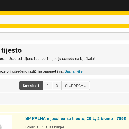
 tijesto
ijesto. Usporedi cijene i odaberi najbolju ponudu na Njuškalu!
može biti određeno različitim parametrima.
Saznaj više
Stranica
1
2
3
SLJEDEĆA
»
SPIRALNA mješalica za tijesto, 30 L, 2 brzine - 799€
Lokacija:
Pula, Kaštanjer