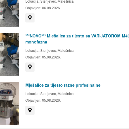
Lokacija:
Stenjevec, Malešnica
Objavljen:
06.08.2026.
Prikaži na mapi
***NOVO*** Mješalica za tijesto sa VARIJATOROM M4
monofazna
Lokacija:
Stenjevec, Malešnica
Objavljen:
05.08.2026.
Prikaži na mapi
Mješalice za tijesto razne profesinalne
Lokacija:
Stenjevec, Malešnica
Objavljen:
05.08.2026.
Prikaži na mapi