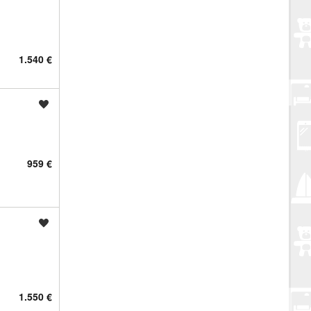
1.540 €
Spremi oglas
959 €
Spremi oglas
1.550 €