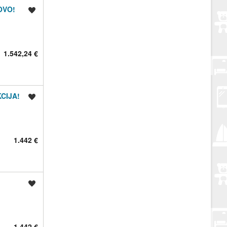
NOVO!
Spremi oglas
1.542,24 €
KCIJA!
Spremi oglas
1.442 €
Spremi oglas
1.442 €