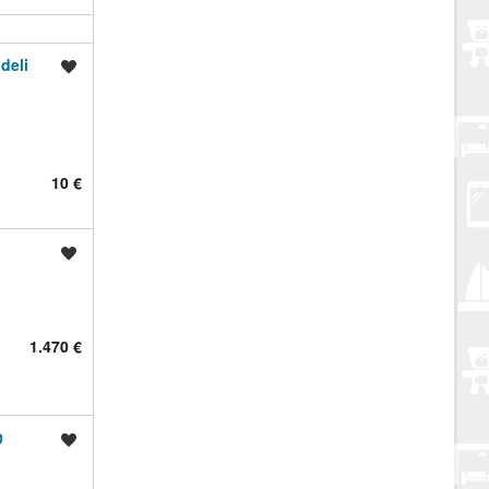
deli
Spremi oglas
10 €
Spremi oglas
1.470 €
0
Spremi oglas