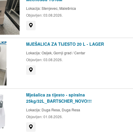
Lokacija:
Stenjevec, Malešnica
Objavljen:
03.08.2026.
Prikaži na mapi
MJEŠALICA ZA TIJESTO 20 L - LAGER
Lokacija:
Osijek, Gornji grad / Centar
Objavljen:
03.08.2026.
Prikaži na mapi
Mješalica za tijesto - spiralna
25kg/32L_BARTSCHER_NOVO!!!
Lokacija:
Duga Resa, Duga Resa
Objavljen:
01.08.2026.
Prikaži na mapi