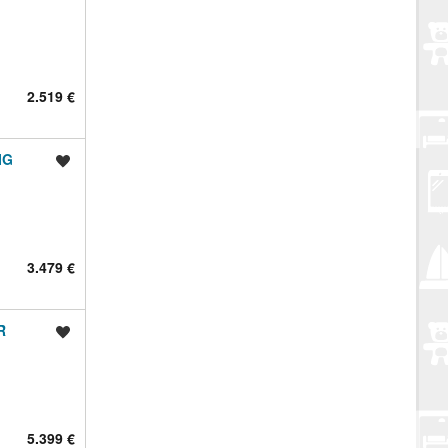
2.519 €
IG
Spremi oglas
3.479 €
R
Spremi oglas
5.399 €