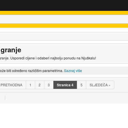
 granje
granje. Usporedi cijene i odaberi najbolju ponudu na Njuškalu!
može biti određeno različitim parametrima.
Saznaj više
PRETHODNA
1
2
3
Stranica
4
5
SLJEDEĆA
»