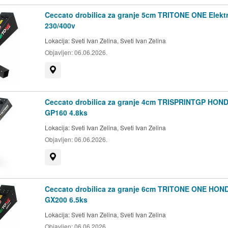
Ceccato drobilica za granje 5cm TRITONE ONE Elektr
230/400v
Lokacija:
Sveti Ivan Zelina, Sveti Ivan Zelina
Objavljen:
06.06.2026.
Prikaži na mapi
Ceccato drobilica za granje 4cm TRISPRINTGP HON
GP160 4.8ks
Lokacija:
Sveti Ivan Zelina, Sveti Ivan Zelina
Objavljen:
06.06.2026.
Prikaži na mapi
Ceccato drobilica za granje 6cm TRITONE ONE HON
GX200 6.5ks
Lokacija:
Sveti Ivan Zelina, Sveti Ivan Zelina
Objavljen:
06.06.2026.