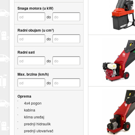
Snaga motora (u kW)
do
Radni obujam (u cm³)
do
Radni sati
do
Max. brzina (km/h)
do
Oprema
4x4 pogon
kabina
klima uređaj
prednji hidraulik
prednji utovarivač