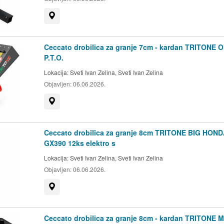
Prikaži na mapi
Ceccato drobilica za granje 7cm - kardan TRITONE 
P.T.O.
Lokacija:
Sveti Ivan Zelina, Sveti Ivan Zelina
Objavljen:
06.06.2026.
Prikaži na mapi
Ceccato drobilica za granje 8cm TRITONE BIG HON
GX390 12ks elektro s
Lokacija:
Sveti Ivan Zelina, Sveti Ivan Zelina
Objavljen:
06.06.2026.
Prikaži na mapi
Ceccato drobilica za granje 8cm - kardan TRITONE 