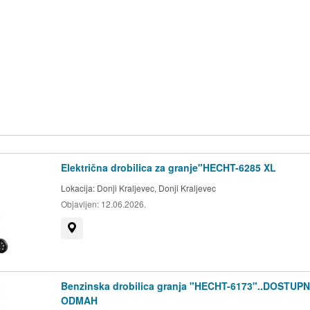
Električna drobilica za granje"HECHT-6285 XL
Lokacija:
Donji Kraljevec, Donji Kraljevec
Objavljen:
12.06.2026.
Prikaži na mapi
Benzinska drobilica granja "HECHT-6173"..DOSTUP
ODMAH