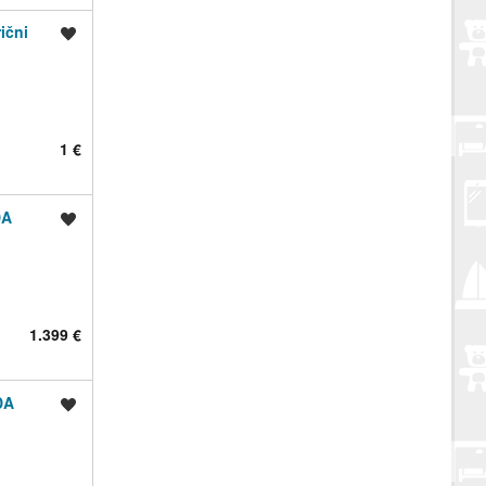
ični
Spremi oglas
1 €
DA
Spremi oglas
1.399 €
DA
Spremi oglas