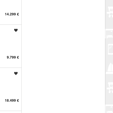
14.299 €
Spremi oglas
9.799 €
Spremi oglas
18.499 €