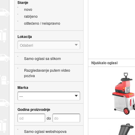
Stanje
novo
rabljeno
oštećeno / neispravno
Lokacija
Odaberi
Samo oglasi sa slikom
Njuškalo oglasi
Razgledavanje putem video
poziva
Marka
Godina proizvodnje
do
Samo oglasi webshopova