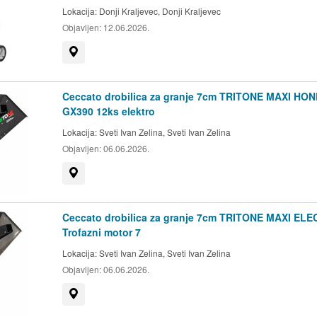
Lokacija:
Donji Kraljevec, Donji Kraljevec
Objavljen:
12.06.2026.
Prikaži na mapi
Ceccato drobilica za granje 7cm TRITONE MAXI HO
GX390 12ks elektro
Lokacija:
Sveti Ivan Zelina, Sveti Ivan Zelina
Objavljen:
06.06.2026.
Prikaži na mapi
Ceccato drobilica za granje 7cm TRITONE MAXI ELE
Trofazni motor 7
Lokacija:
Sveti Ivan Zelina, Sveti Ivan Zelina
Objavljen:
06.06.2026.
Prikaži na mapi