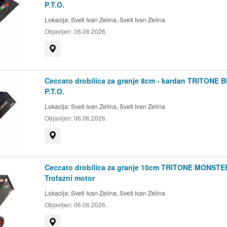
P.T.O.
Lokacija:
Sveti Ivan Zelina, Sveti Ivan Zelina
Objavljen:
06.06.2026.
Prikaži na mapi
Ceccato drobilica za granje 8cm - kardan TRITONE B
P.T.O.
Lokacija:
Sveti Ivan Zelina, Sveti Ivan Zelina
Objavljen:
06.06.2026.
Prikaži na mapi
Ceccato drobilica za granje 10cm TRITONE MONSTE
Trofazni motor
Lokacija:
Sveti Ivan Zelina, Sveti Ivan Zelina
Objavljen:
06.06.2026.
Prikaži na mapi