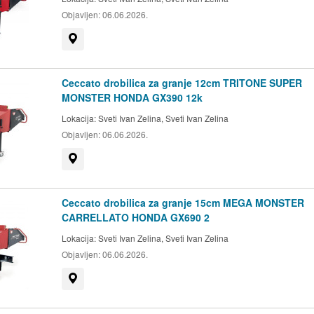
Objavljen:
06.06.2026.
Prikaži na mapi
Ceccato drobilica za granje 12cm TRITONE SUPER
MONSTER HONDA GX390 12k
Lokacija:
Sveti Ivan Zelina, Sveti Ivan Zelina
Objavljen:
06.06.2026.
Prikaži na mapi
Ceccato drobilica za granje 15cm MEGA MONSTER
CARRELLATO HONDA GX690 2
Lokacija:
Sveti Ivan Zelina, Sveti Ivan Zelina
Objavljen:
06.06.2026.
Prikaži na mapi