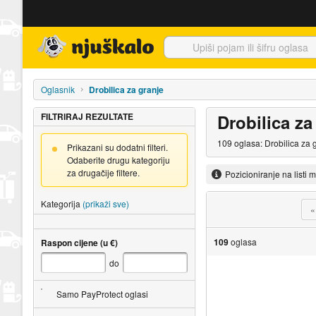
Njuškalo naslovnica
Oglasnik
Drobilica za granje
FILTRIRAJ REZULTATE
Drobilica za
109 oglasa: Drobilica za 
Prikazani su dodatni filteri.
Odaberite drugu kategoriju
za drugačije filtere.
Pozicioniranje na listi 
Kategorija
(prikaži sve)
«
109
oglasa
Raspon cijene (u €)
do
Samo PayProtect oglasi