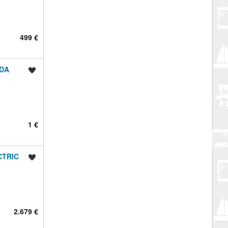
499 €
NDA
Spremi oglas
1 €
CTRIC
Spremi oglas
2.679 €