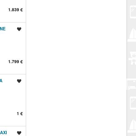
1.839 €
ONE
Spremi oglas
1.799 €
DA
Spremi oglas
1 €
MAXI
Spremi oglas