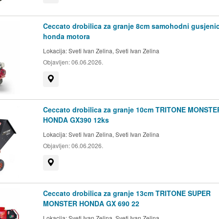
Ceccato drobilica za granje 8cm samohodni gusjenic
honda motora
Lokacija:
Sveti Ivan Zelina, Sveti Ivan Zelina
Objavljen:
06.06.2026.
Prikaži na mapi
Ceccato drobilica za granje 10cm TRITONE MONSTE
HONDA GX390 12ks
Lokacija:
Sveti Ivan Zelina, Sveti Ivan Zelina
Objavljen:
06.06.2026.
Prikaži na mapi
Ceccato drobilica za granje 13cm TRITONE SUPER
MONSTER HONDA GX 690 22
Lokacija:
Sveti Ivan Zelina, Sveti Ivan Zelina