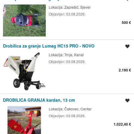
Lokacija:
Zaprešić, Sjever
Objavljen:
03.08.2026.
500 €
Drobilica za granje Lumag HC15 PRO - NOVO
Spremi oglas
Lokacija:
Trnje, Kanal
Objavljen:
03.08.2026.
2.190 €
DROBILICA GRANJA kardan, 13 cm
Spremi oglas
Lokacija:
Čakovec, Centar
Objavljen:
03.08.2026.
1.022,40 €