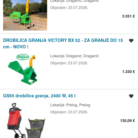
Lokacija:
Draganić, Draganić
Objavljen:
23.07.2026.
3.351 €
DROBILICA GRANJA VICTORY BX 52 - ZA GRANJE DO 15
Spremi oglas
cm - NOVO !
Lokacija:
Draganić, Draganić
Objavljen:
23.07.2026.
1.330 €
GS55 drobilica granja, 2400 W, 45 l
Spremi oglas
Lokacija:
Prelog, Prelog
Objavljen:
23.07.2026.
130,09 €