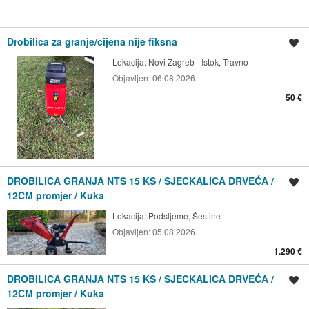
Drobilica za granje/cijena nije fiksna
Spremi oglas
Lokacija:
Novi Zagreb - Istok, Travno
Objavljen:
06.08.2026.
50 €
DROBILICA GRANJA NTS 15 KS / SJECKALICA DRVEĆA /
Spremi oglas
12CM promjer / Kuka
Lokacija:
Podsljeme, Šestine
Objavljen:
05.08.2026.
1.290 €
DROBILICA GRANJA NTS 15 KS / SJECKALICA DRVEĆA /
Spremi oglas
12CM promjer / Kuka