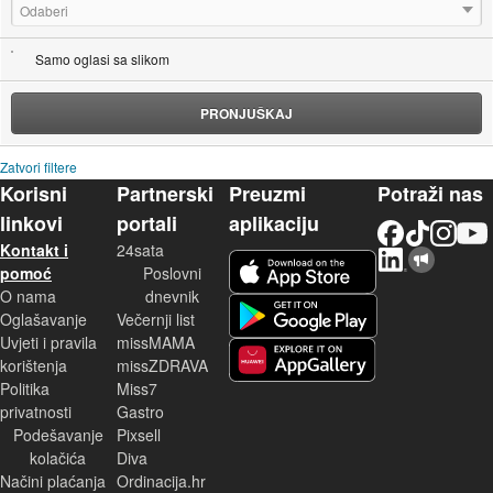
Odaberi
Samo oglasi sa slikom
PRONJUŠKAJ
Zatvori filtere
Korisni
Partnerski
Preuzmi
Potraži nas
linkovi
portali
aplikaciju
Facebook
TikTok
Instagram
YouTu
Kontakt i
24sata
LinkedIn
Njuškalo blog
iOS aplikacija
pomoć
Poslovni
O nama
dnevnik
Android aplikacija
Oglašavanje
Večernji list
Uvjeti i pravila
missMAMA
korištenja
missZDRAVA
Huawei aplikacija
Politika
Miss7
privatnosti
Gastro
Podešavanje
Pixsell
kolačića
Diva
Načini plaćanja
Ordinacija.hr