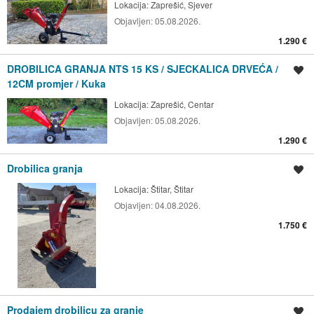
Lokacija:
Zaprešić, Sjever
Objavljen:
05.08.2026.
1.290 €
DROBILICA GRANJA NTS 15 KS / SJECKALICA DRVEĆA /
Spremi oglas
12CM promjer / Kuka
Lokacija:
Zaprešić, Centar
Objavljen:
05.08.2026.
1.290 €
Drobilica granja
Spremi oglas
Lokacija:
Štitar, Štitar
Objavljen:
04.08.2026.
1.750 €
Prodajem drobilicu za granje
Spremi oglas