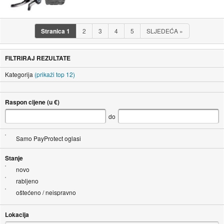
Stranica
1
2
3
4
5
SLJEDEĆA
»
FILTRIRAJ REZULTATE
Kategorija
(prikaži top 12)
Raspon cijene (u €)
do
Samo PayProtect oglasi
Stanje
novo
rabljeno
oštećeno / neispravno
Lokacija