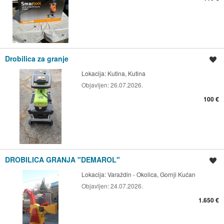
Drobilica za granje
Spremi oglas
Lokacija:
Kutina, Kutina
Objavljen:
26.07.2026.
100 €
DROBILICA GRANJA "DEMAROL"
Spremi oglas
Lokacija:
Varaždin - Okolica, Gornji Kućan
Objavljen:
24.07.2026.
1.650 €