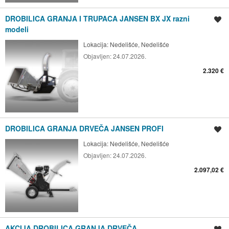
DROBILICA GRANJA I TRUPACA JANSEN BX JX razni
Spremi oglas
modeli
Lokacija:
Nedelišće, Nedelišće
Objavljen:
24.07.2026.
2.320 €
DROBILICA GRANJA DRVEČA JANSEN PROFI
Spremi oglas
Lokacija:
Nedelišće, Nedelišće
Objavljen:
24.07.2026.
2.097,02 €
AKCIJA DROBILICA GRANJA DRVEČA
Spremi oglas