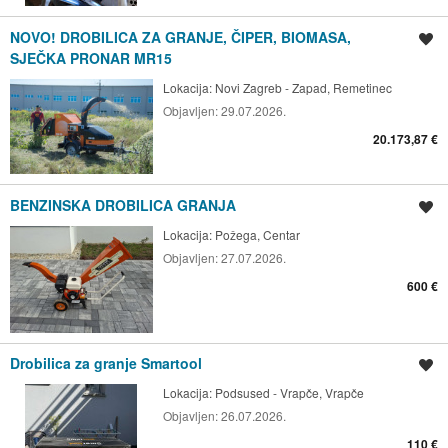
NOVO! DROBILICA ZA GRANJE, ČIPER, BIOMASA,
Spremi oglas
SJEČKA PRONAR MR15
Lokacija:
Novi Zagreb - Zapad, Remetinec
Objavljen:
29.07.2026.
20.173,87 €
BENZINSKA DROBILICA GRANJA
Spremi oglas
Lokacija:
Požega, Centar
Objavljen:
27.07.2026.
600 €
Drobilica za granje Smartool
Spremi oglas
Lokacija:
Podsused - Vrapče, Vrapče
Objavljen:
26.07.2026.
110 €