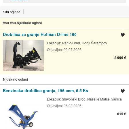
108
oglasa
Vau Vau Njuškalo oglasi
Drobilica za granje Hofman D-line 160
Spremi oglas
Lokacija:
Ivanić-Grad, Donji Šarampov
Objavljen:
22.07.2026.
2.999 €
Njuškalo oglasi
Benzinska drobilica granja, 196 ccm, 6.5 Ks
Spremi oglas
Lokacija:
Slavonski Brod, Naselje Matije Ivanića
Objavljen:
06.08.2026.
615 €