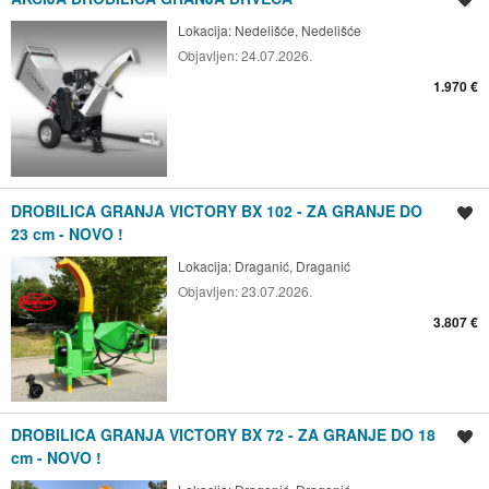
Lokacija:
Nedelišće, Nedelišće
Objavljen:
24.07.2026.
1.970 €
DROBILICA GRANJA VICTORY BX 102 - ZA GRANJE DO
Spremi oglas
23 cm - NOVO !
Lokacija:
Draganić, Draganić
Objavljen:
23.07.2026.
3.807 €
DROBILICA GRANJA VICTORY BX 72 - ZA GRANJE DO 18
Spremi oglas
cm - NOVO !