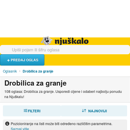
Hrana i piće
Turistički smještaj
Poslovi
Njuškalo naslovnica
PREDAJ OGLAS
Oglasnik
Drobilica za granje
Drobilica za granje
108 oglasa: Drobilica za granje. Usporedi cijene i odaberi najbolju ponudu
na Njuškalu!
FILTERI
SORTIRAJ
NAJNOVIJI
Pozicioniranje na listi može biti određeno različitim parametrima.
Saznaj više