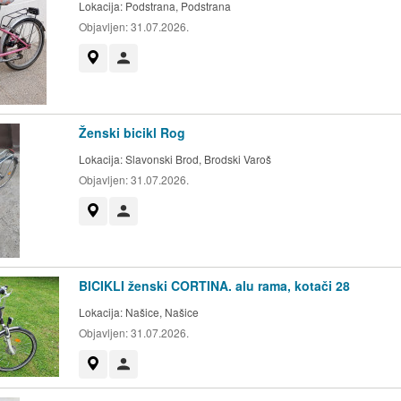
Lokacija:
Podstrana, Podstrana
Objavljen:
31.07.2026.
Prikaži na mapi
Korisnik nije trgovac
Ženski bicikl Rog
Lokacija:
Slavonski Brod, Brodski Varoš
Objavljen:
31.07.2026.
Prikaži na mapi
Korisnik nije trgovac
BICIKLI ženski CORTINA. alu rama, kotači 28
Lokacija:
Našice, Našice
Objavljen:
31.07.2026.
Prikaži na mapi
Korisnik nije trgovac