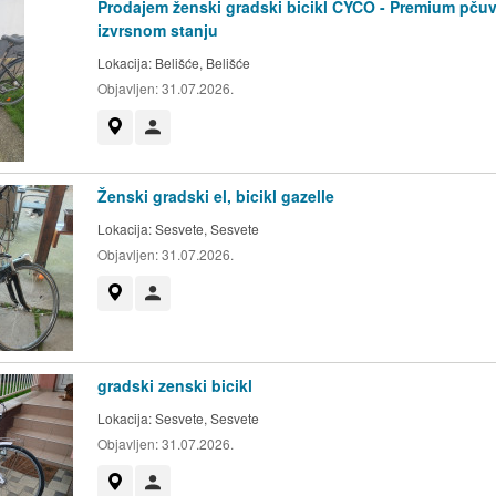
Prodajem ženski gradski bicikl CYCO - Premium pču
izvrsnom stanju
Lokacija:
Belišće, Belišće
Objavljen:
31.07.2026.
Prikaži na mapi
Korisnik nije trgovac
Ženski gradski el, bicikl gazelle
Lokacija:
Sesvete, Sesvete
Objavljen:
31.07.2026.
Prikaži na mapi
Korisnik nije trgovac
gradski zenski bicikl
Lokacija:
Sesvete, Sesvete
Objavljen:
31.07.2026.
Prikaži na mapi
Korisnik nije trgovac