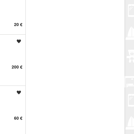
20 €
Spremi oglas
200 €
Spremi oglas
60 €