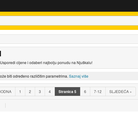
l
. Usporedi cijene i odaberi najbolju ponudu na Njuškalu!
može biti određeno različitim parametrima.
Saznaj više
HODNA
1
2
3
4
Stranica
5
6
7-12
SLJEDEĆA
»