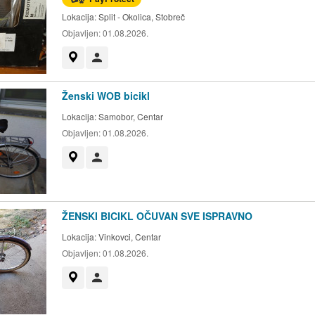
Lokacija:
Split - Okolica, Stobreč
Objavljen:
01.08.2026.
Prikaži na mapi
Korisnik nije trgovac
Ženski WOB bicikl
Lokacija:
Samobor, Centar
Objavljen:
01.08.2026.
Prikaži na mapi
Korisnik nije trgovac
ŽENSKI BICIKL OČUVAN SVE ISPRAVNO
Lokacija:
Vinkovci, Centar
Objavljen:
01.08.2026.
Prikaži na mapi
Korisnik nije trgovac