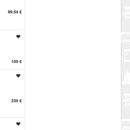
99,54 €
Spremi oglas
100 €
Spremi oglas
230 €
Spremi oglas