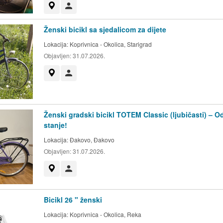
Prikaži na mapi
Korisnik nije trgovac
Ženski bicikl sa sjedalicom za dijete
Lokacija:
Koprivnica - Okolica, Starigrad
Objavljen:
31.07.2026.
Prikaži na mapi
Korisnik nije trgovac
Ženski gradski bicikl TOTEM Classic (ljubičasti) – O
stanje!
Lokacija:
Đakovo, Đakovo
Objavljen:
31.07.2026.
Prikaži na mapi
Korisnik nije trgovac
Bicikl 26 " ženski
Lokacija:
Koprivnica - Okolica, Reka