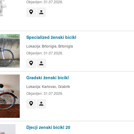
Objavljen:
31.07.2026.
Prikaži na mapi
Korisnik nije trgovac
Specialized ženski bicikl
Lokacija:
Brtonigla, Brtonigla
Objavljen:
31.07.2026.
Prikaži na mapi
Korisnik nije trgovac
Gradski ženski bicikl
Lokacija:
Karlovac, Grabrik
Objavljen:
31.07.2026.
Prikaži na mapi
Korisnik nije trgovac
Djecji zenski bicikl 20