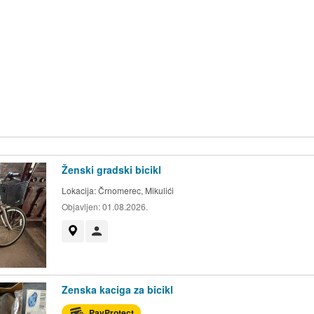
Ženski gradski bicikl
Lokacija:
Črnomerec, Mikulići
Objavljen:
01.08.2026.
Prikaži na mapi
Korisnik nije trgovac
Zenska kaciga za bicikl
PayProtect