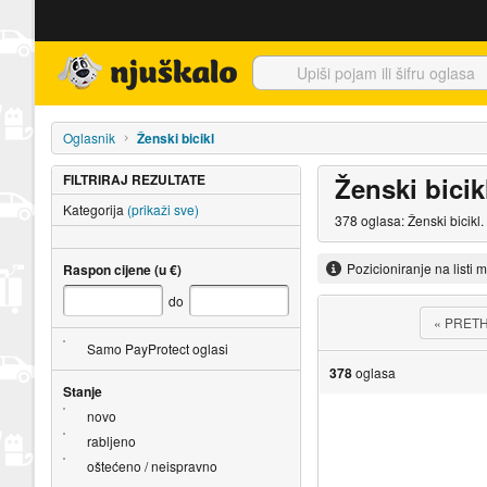
Njuškalo naslovnica
Oglasnik
Ženski bicikl
FILTRIRAJ REZULTATE
Ženski bicik
Kategorija
(prikaži sve)
378 oglasa: Ženski bicikl
Pozicioniranje na listi 
Raspon cijene (u €)
do
«
PRET
Samo PayProtect oglasi
378
oglasa
Stanje
novo
rabljeno
oštećeno / neispravno