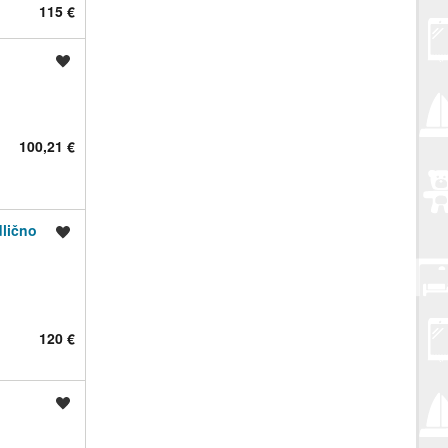
115 €
Spremi oglas
100,21 €
dlično
Spremi oglas
120 €
Spremi oglas