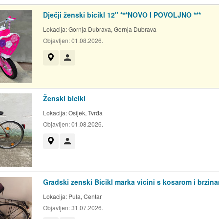
Dječji ženski bicikl 12" ***NOVO I POVOLJNO ***
Lokacija:
Gornja Dubrava, Gornja Dubrava
Objavljen:
01.08.2026.
Prikaži na mapi
Korisnik nije trgovac
Ženski bicikl
Lokacija:
Osijek, Tvrđa
Objavljen:
01.08.2026.
Prikaži na mapi
Korisnik nije trgovac
Gradski zenski Bicikl marka vicini s kosarom i brzin
Lokacija:
Pula, Centar
Objavljen:
31.07.2026.