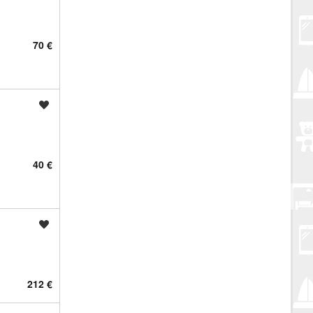
70 €
Spremi oglas
40 €
Spremi oglas
212 €