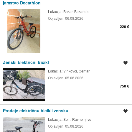
jamstvo Decathlon
Lokacija:
Bakar, Bakar-dio
Objavljen:
06.08.2026.
220 €
Zenski Elektricni Bicikl
Spremi oglas
Lokacija:
Vinkovci, Centar
Objavljen:
05.08.2026.
750 €
Prodaje električnu bicikli zensku
Spremi oglas
Lokacija:
Split, Ravne njive
Objavljen:
05.08.2026.