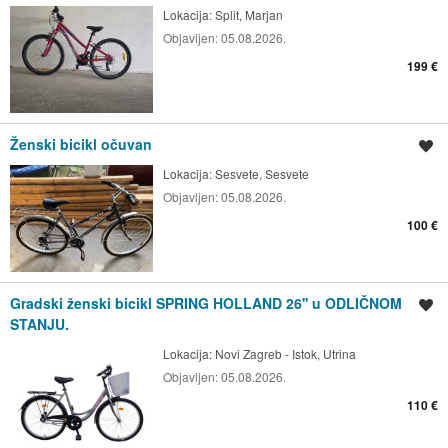
Lokacija:
Split, Marjan
Objavljen:
05.08.2026.
199 €
Ženski bicikl očuvan
Spremi oglas
Lokacija:
Sesvete, Sesvete
Objavljen:
05.08.2026.
100 €
Gradski ženski bicikl SPRING HOLLAND 26'' u ODLIČNOM
Spremi oglas
STANJU.
Lokacija:
Novi Zagreb - Istok, Utrina
Objavljen:
05.08.2026.
110 €