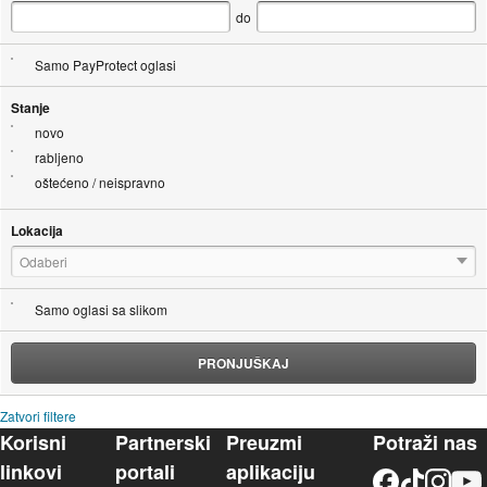
do
Samo PayProtect oglasi
Stanje
novo
rabljeno
oštećeno / neispravno
Lokacija
Odaberi
Samo oglasi sa slikom
PRONJUŠKAJ
Zatvori filtere
Korisni
Partnerski
Preuzmi
Potraži nas
linkovi
portali
aplikaciju
Facebook
TikTok
Instagram
YouTu