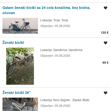
Galant ženski bicikl sa 24 cola kotačima, bez brzina,
Spremi oglas
očuvan
Lokacija:
Trnje, Trnje
Objavljen:
05.08.2026.
125 €
Ženski bicikl
Spremi oglas
Lokacija:
Garešnica, Garešnica
Objavljen:
05.08.2026.
60 €
Ženski bicikl 28"
Spremi oglas
Lokacija:
Novi Zagreb - Zapad, Blato
Objavljen:
05.08.2026.