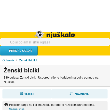
Hrana i piće
Turistički smještaj
Poslovi
Njuškalo naslovnica
PREDAJ OGLAS
Oglasnik
Ženski bicikl
Ženski bicikl
380 oglasa: Ženski bicikl. Usporedi cijene i odaberi najbolju ponudu na
Njuškalu!
FILTERI
SORTIRAJ
NAJNOVIJI
Pozicioniranje na listi može biti određeno različitim parametrima.
Saznaj više