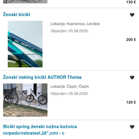
130 €
Ženski bicikl
Spremi oglas
Lokacija:
Koprivnica, Lenišće
Objavljen:
05.08.2026.
200 €
Ženski treking bicikl AUTHOR Thema
Spremi oglas
Lokacija:
Čepin, Čepin
Objavljen:
05.08.2026.
120 €
Bicikl spring ženski nožna kočnica
Spremi oglas
torpedo/velosteel,28",crni - c