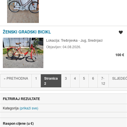
ŽENSKI GRADSKI BICIKL
Spremi oglas
Lokacija:
Trešnjevka - Jug, Srednjaci
Objavljen:
04.08.2026.
100 €
«
PRETHODNA
1
Stranica
3
4
5
6
7-
SLJEDE
2
12
FILTRIRAJ REZULTATE
Kategorija
(prikaži sve)
Raspon cijene (u €)