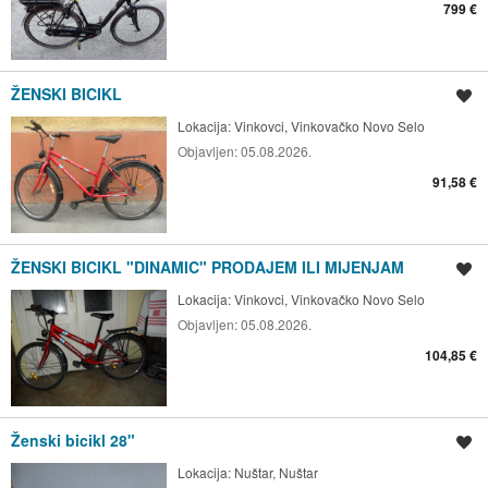
799 €
ŽENSKI BICIKL
Spremi oglas
Lokacija:
Vinkovci, Vinkovačko Novo Selo
Objavljen:
05.08.2026.
91,58 €
ŽENSKI BICIKL "DINAMIC" PRODAJEM ILI MIJENJAM
Spremi oglas
Lokacija:
Vinkovci, Vinkovačko Novo Selo
Objavljen:
05.08.2026.
104,85 €
Ženski bicikl 28"
Spremi oglas
Lokacija:
Nuštar, Nuštar