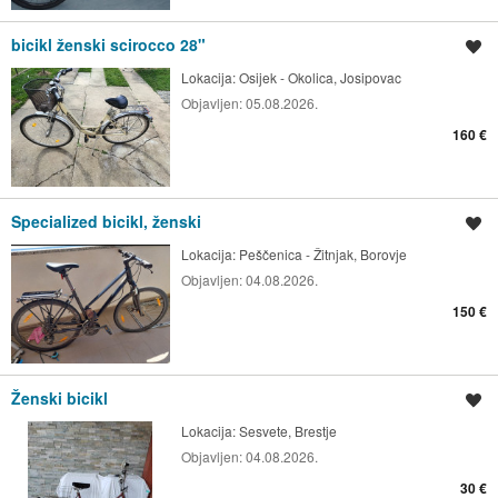
bicikl ženski scirocco 28"
Spremi oglas
Lokacija:
Osijek - Okolica, Josipovac
Objavljen:
05.08.2026.
160 €
Specialized bicikl, ženski
Spremi oglas
Lokacija:
Peščenica - Žitnjak, Borovje
Objavljen:
04.08.2026.
150 €
Ženski bicikl
Spremi oglas
Lokacija:
Sesvete, Brestje
Objavljen:
04.08.2026.
30 €