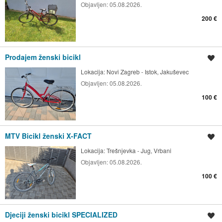
Objavljen:
05.08.2026.
200 €
Prodajem ženski bicikl
Spremi oglas
Lokacija:
Novi Zagreb - Istok, Jakuševec
Objavljen:
05.08.2026.
100 €
MTV Bicikl ženski X-FACT
Spremi oglas
Lokacija:
Trešnjevka - Jug, Vrbani
Objavljen:
05.08.2026.
100 €
Djeciji ženski bicikl SPECIALIZED
Spremi oglas