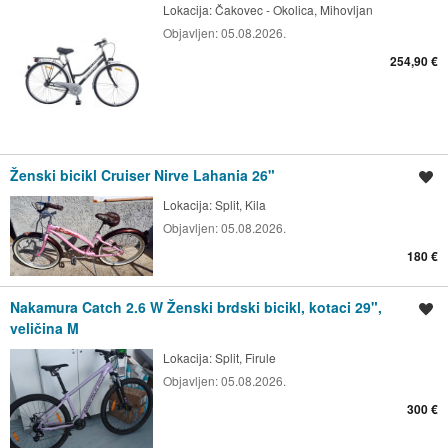
Lokacija:
Čakovec - Okolica, Mihovljan
Objavljen:
05.08.2026.
254,90 €
Ženski bicikl Cruiser Nirve Lahania 26"
Spremi oglas
Lokacija:
Split, Kila
Objavljen:
05.08.2026.
180 €
Nakamura Catch 2.6 W Ženski brdski bicikl, kotaci 29",
Spremi oglas
veličina M
Lokacija:
Split, Firule
Objavljen:
05.08.2026.
300 €