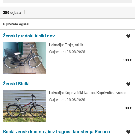
380
oglasa
Njuškalo oglasi
Ženski gradski bicikl nov
Spremi oglas
Lokacija:
Trnje, Vrbik
Objavljen:
06.08.2026.
300 €
Ženski Bicikli
Spremi oglas
Lokacija:
Koprivnički Ivanec, Koprivnički Ivanec
Objavljen:
06.08.2026.
80 €
Bicikl zenski kao nov,bez tragova koristenja.Racun i
Spremi oglas