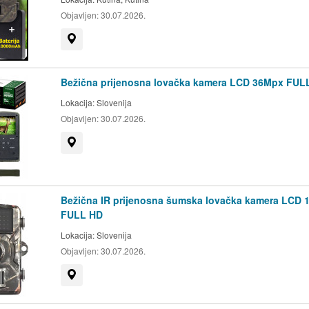
Objavljen:
30.07.2026.
Prikaži na mapi
Bežična prijenosna lovačka kamera LCD 36Mpx FUL
Lokacija:
Slovenija
Objavljen:
30.07.2026.
Prikaži na mapi
Bežična IR prijenosna šumska lovačka kamera LCD
FULL HD
Lokacija:
Slovenija
Objavljen:
30.07.2026.
Prikaži na mapi