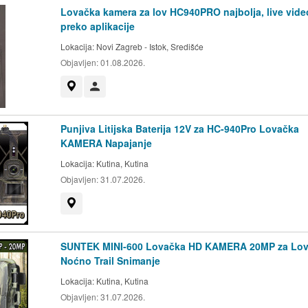
Lovačka kamera za lov HC940PRO najbolja, live vide
preko aplikacije
Lokacija:
Novi Zagreb - Istok, Središće
Objavljen:
01.08.2026.
Prikaži na mapi
Korisnik nije trgovac
Punjiva Litijska Baterija 12V za HC-940Pro Lovačka
KAMERA Napajanje
Lokacija:
Kutina, Kutina
Objavljen:
31.07.2026.
Prikaži na mapi
SUNTEK MINI-600 Lovačka HD KAMERA 20MP za Lo
Noćno Trail Snimanje
Lokacija:
Kutina, Kutina
Objavljen:
31.07.2026.