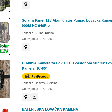
Prikaži na mapi
Solarni Panel 12V Akumulator Punjač Lovačka Kame
900M HC-940Pro
Lokacija:
Kutina, Kutina
Objavljen:
31.07.2026.
Prikaži na mapi
HC-801A Kamera za Lov s LCD Zaslonom Suntek Lo
Kamera HC-801
PayProtect
Lokacija:
Sesvete, Selčina
Objavljen:
31.07.2026.
Prikaži na mapi
Korisnik nije trgovac
BATERIJSKA LOVAČKA KAMERA