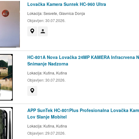
Lovačka Kamera Suntek HC-960 Ultra
Lokacija:
Sesvete, Glavnica Donja
Objavljen:
30.07.2026.
Prikaži na mapi
Korisnik nije trgovac
HC-801A Nova Lovačka 24MP KAMERA Infracrvena 
Snimanje Nadzorna
Lokacija:
Kutina, Kutina
Objavljen:
30.07.2026.
Prikaži na mapi
APP SunTek HC-801Plus Profesionalna Lovačka Kam
Lov Slanje Mobitel
Lokacija:
Kutina, Kutina
Objavljen:
29.07.2026.