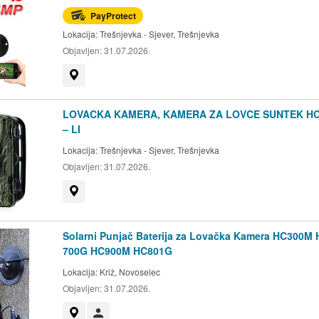
PayProtect
Lokacija:
Trešnjevka - Sjever, Trešnjevka
Objavljen:
31.07.2026.
Prikaži na mapi
LOVACKA KAMERA, KAMERA ZA LOVCE SUNTEK HC
– LI
Lokacija:
Trešnjevka - Sjever, Trešnjevka
Objavljen:
31.07.2026.
Prikaži na mapi
Solarni Punjač Baterija za Lovačka Kamera HC300M 
700G HC900M HC801G
Lokacija:
Križ, Novoselec
Objavljen:
31.07.2026.
Prikaži na mapi
Korisnik nije trgovac