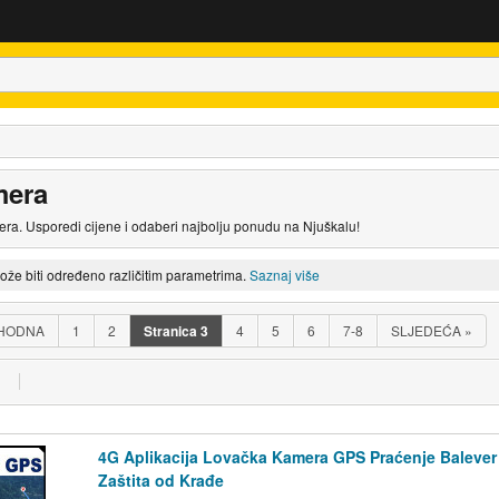
mera
ra. Usporedi cijene i odaberi najbolju ponudu na Njuškalu!
može biti određeno različitim parametrima.
Saznaj više
HODNA
1
2
Stranica
3
4
5
6
7-8
SLJEDEĆA
»
4G Aplikacija Lovačka Kamera GPS Praćenje Balever
Zaštita od Krađe