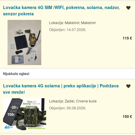
Lovačka kamera 4G SIM /WIFI, pokretna, solarna, nadzor,
Spremi oglas
senzor pokreta
Lokacija:
Maksimir, Maksimir
Objavljen:
14.07.2026.
115 €
Njuškalo oglasi
Lovačka kamera 4G solarna | preko aplikacije | Podržava
Spremi oglas
sve mreže!
Lokacija:
Zadar, Crvene kuće
Objavljen:
06.08.2026.
150 €