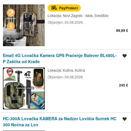
PayProtect
Lokacija:
Novi Zagreb - Istok, Središće
Objavljen:
05.08.2026.
99,99 €
Email 4G Lovačka Kamera GPS Praćenje Balever BL480L-
Spremi oglas
P Zaštita od Krađe
Lokacija:
Kutina, Kutina
Objavljen:
04.08.2026.
245 €
HC-300A Lovačka KAMERA za Nadzor Lovišta Suntek HC
Spremi oglas
300 Noćna za Lov