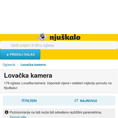
Hrana i piće
Turistički smještaj
Poslovi
Njuškalo naslovnica
PREDAJ OGLAS
Oglasnik
Lovačka kamera
Lovačka kamera
179 oglasa: Lovačka kamera. Usporedi cijene i odaberi najbolju ponudu na
Njuškalu!
FILTERI
SORTIRAJ
NAJNOVIJI
Pozicioniranje na listi može biti određeno različitim parametrima.
Saznaj više