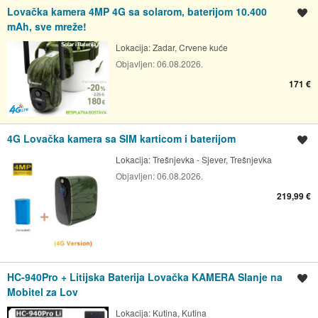
Lovačka kamera 4MP 4G sa solarom, baterijom 10.400
Spremi oglas
mAh, sve mreže!
Lokacija:
Zadar, Crvene kuće
Objavljen:
06.08.2026.
171 €
4G Lovačka kamera sa SIM karticom i baterijom
Spremi oglas
Lokacija:
Trešnjevka - Sjever, Trešnjevka
Objavljen:
06.08.2026.
219,99 €
HC-940Pro + Litijska Baterija Lovačka KAMERA Slanje na
Spremi oglas
Mobitel za Lov
Lokacija:
Kutina, Kutina