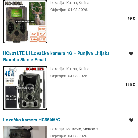
Lokacija:
Kutina, Kutina
Objavljen:
04.08.2026.
49 €
HC801LTE Li Lovačka kamera 4G + Punjiva Litijska
Spremi oglas
Baterija Slanje Email
Lokacija:
Kutina, Kutina
Objavljen:
04.08.2026.
165 €
Lovačka kamera HC550M/G
Spremi oglas
Lokacija:
Metković, Metković
Objavljen:
04.08.2026.