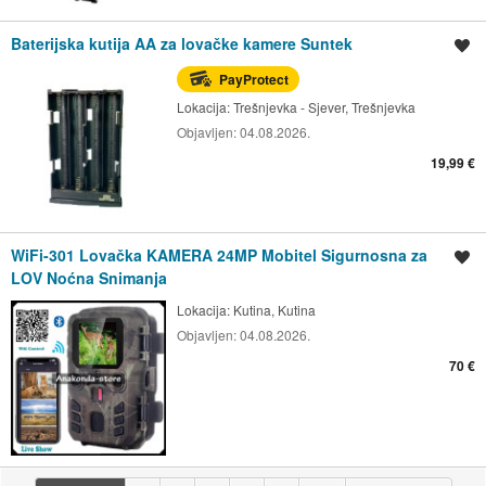
Baterijska kutija AA za lovačke kamere Suntek
Spremi oglas
PayProtect
Lokacija:
Trešnjevka - Sjever, Trešnjevka
Objavljen:
04.08.2026.
19,99 €
WiFi-301 Lovačka KAMERA 24MP Mobitel Sigurnosna za
Spremi oglas
LOV Noćna Snimanja
Lokacija:
Kutina, Kutina
Objavljen:
04.08.2026.
70 €