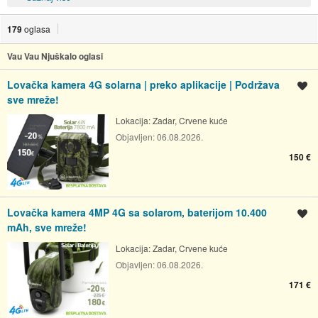
179
oglasa
Vau Vau Njuškalo oglasi
Lovačka kamera 4G solarna | preko aplikacije | Podržava
Spremi oglas
sve mreže!
Lokacija:
Zadar, Crvene kuće
Objavljen:
06.08.2026.
150 €
Lovačka kamera 4MP 4G sa solarom, baterijom 10.400
Spremi oglas
mAh, sve mreže!
Lokacija:
Zadar, Crvene kuće
Objavljen:
06.08.2026.
171 €