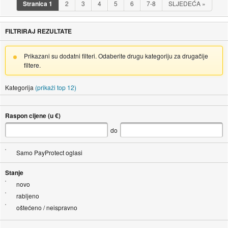
Stranica
1
2
3
4
5
6
7-8
SLJEDEĆA
»
FILTRIRAJ REZULTATE
Prikazani su dodatni filteri. Odaberite drugu kategoriju za drugačije
filtere.
Kategorija
(prikaži top 12)
Raspon cijene (u €)
do
Samo PayProtect oglasi
Stanje
novo
rabljeno
oštećeno / neispravno