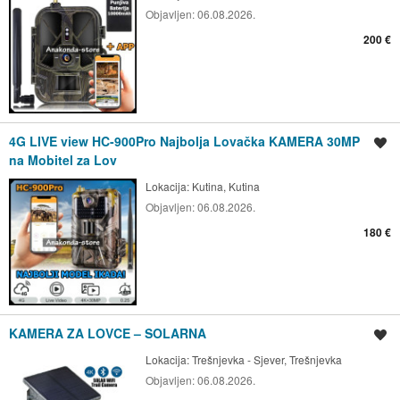
Objavljen:
06.08.2026.
200 €
4G LIVE view HC-900Pro Najbolja Lovačka KAMERA 30MP
Spremi oglas
na Mobitel za Lov
Lokacija:
Kutina, Kutina
Objavljen:
06.08.2026.
180 €
KAMERA ZA LOVCE – SOLARNA
Spremi oglas
Lokacija:
Trešnjevka - Sjever, Trešnjevka
Objavljen:
06.08.2026.