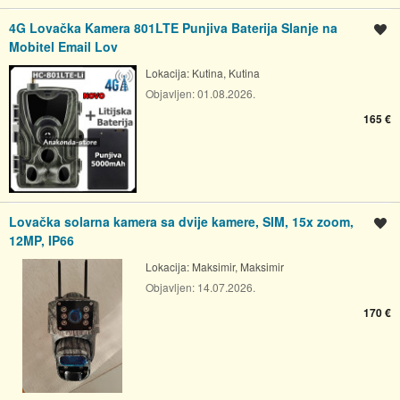
4G Lovačka Kamera 801LTE Punjiva Baterija Slanje na
Spremi oglas
Mobitel Email Lov
Lokacija:
Kutina, Kutina
Objavljen:
01.08.2026.
165 €
Lovačka solarna kamera sa dvije kamere, SIM, 15x zoom,
Spremi oglas
12MP, IP66
Lokacija:
Maksimir, Maksimir
Objavljen:
14.07.2026.
170 €