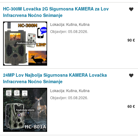
HC-300M Lovačka 2G Sigurnosna KAMERA za Lov
Spremi oglas
Infracrvena Noćno Snimanje
Lokacija:
Kutina, Kutina
Objavljen:
05.08.2026.
90 €
24MP Lov Najbolja Sigurnosna KAMERA Lovačka
Spremi oglas
Infracrvena Noćno Snimanje
Lokacija:
Kutina, Kutina
Objavljen:
05.08.2026.
60 €