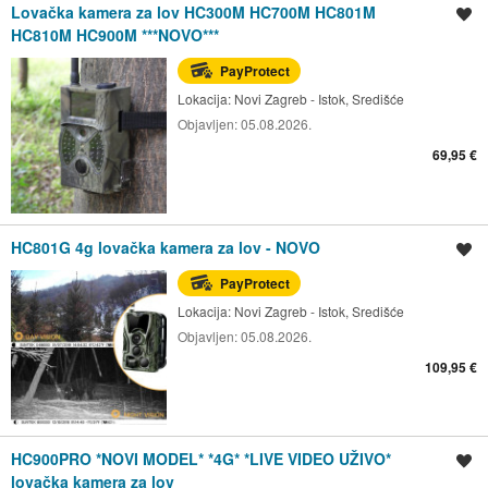
Lovačka kamera za lov HC300M HC700M HC801M
Spremi oglas
HC810M HC900M ***NOVO***
PayProtect
Lokacija:
Novi Zagreb - Istok, Središće
Objavljen:
05.08.2026.
69,95 €
HC801G 4g lovačka kamera za lov - NOVO
Spremi oglas
PayProtect
Lokacija:
Novi Zagreb - Istok, Središće
Objavljen:
05.08.2026.
109,95 €
HC900PRO *NOVI MODEL* *4G* *LIVE VIDEO UŽIVO*
Spremi oglas
lovačka kamera za lov