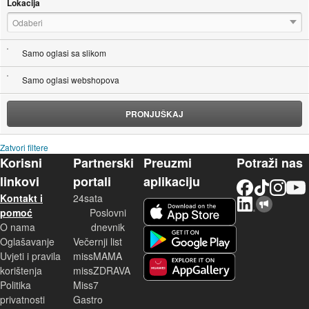
Lokacija
Odaberi
Samo oglasi sa slikom
Samo oglasi webshopova
PRONJUŠKAJ
Zatvori filtere
Korisni
Partnerski
Preuzmi
Potraži nas
linkovi
portali
aplikaciju
Facebook
TikTok
Instagram
YouTu
Kontakt i
24sata
LinkedIn
Njuškalo blog
iOS aplikacija
pomoć
Poslovni
O nama
dnevnik
Android aplikacija
Oglašavanje
Večernji list
Uvjeti i pravila
missMAMA
korištenja
missZDRAVA
Huawei aplikacija
Politika
Miss7
privatnosti
Gastro