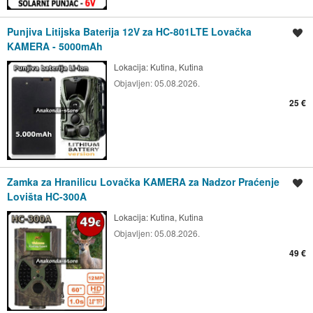
Punjiva Litijska Baterija 12V za HC-801LTE Lovačka
Spremi oglas
KAMERA - 5000mAh
Lokacija:
Kutina, Kutina
Objavljen:
05.08.2026.
25 €
Zamka za Hranilicu Lovačka KAMERA za Nadzor Praćenje
Spremi oglas
Lovišta HC-300A
Lokacija:
Kutina, Kutina
Objavljen:
05.08.2026.
49 €