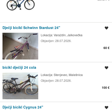
Dječji bicikl Schwinn Stardust 24"
Spremi oglas
Lokacija:
Varaždin, Jalkovečka
Objavljen:
28.07.2026.
60 €
bicikl dječiji 24 cola
Spremi oglas
Lokacija:
Stenjevec, Malešnica
Objavljen:
28.07.2026.
100 €
Dječji bicikl Cygnus 24"
Spremi oglas