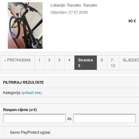
Lokacija:
Topusko, Topusko
Objavljen:
27.07.2026.
90 €
«
PRETHODNA
1
2
3
4
Stranica
6
7-
SLJEDE
5
12
FILTRIRAJ REZULTATE
Kategorija
(prikaži sve)
Raspon cijene (u €)
do
Samo PayProtect oglasi