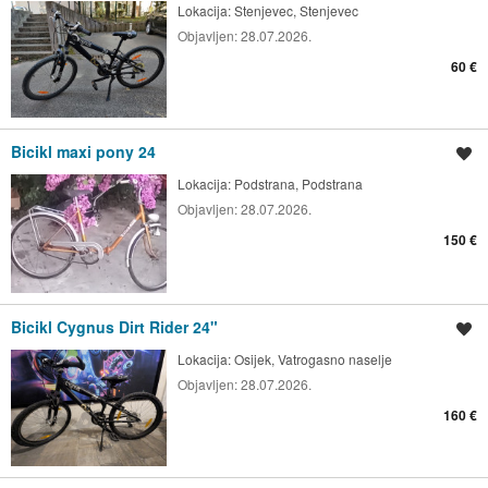
Lokacija:
Stenjevec, Stenjevec
Objavljen:
28.07.2026.
60 €
Bicikl maxi pony 24
Spremi oglas
Lokacija:
Podstrana, Podstrana
Objavljen:
28.07.2026.
150 €
Bicikl Cygnus Dirt Rider 24"
Spremi oglas
Lokacija:
Osijek, Vatrogasno naselje
Objavljen:
28.07.2026.
160 €