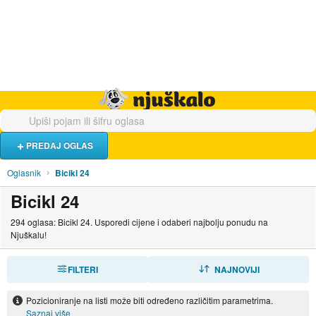
Hrana i piće
Turistički smještaj
Poslovi
Njuškalo naslovnica
PREDAJ OGLAS
Oglasnik
Bicikl 24
Bicikl 24
294 oglasa: Bicikl 24. Usporedi cijene i odaberi najbolju ponudu na
Njuškalu!
FILTERI
SORTIRAJ
NAJNOVIJI
Pozicioniranje na listi može biti određeno različitim parametrima.
Saznaj više