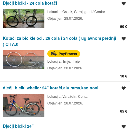
Dječji bicikl - 24 cola kotači
Spremi oglas
Lokacija:
Osijek, Gornji grad / Centar
Objavljen:
28.07.2026.
90 €
Kotači za bicikle od : 26 cola i 24 cola ( uglavnom prednji
Spremi oglas
) ČITAJ!
PayProtect
Lokacija:
Trnje, Trnje
Objavljen:
28.07.2026.
10 €
dječji bicikl wheller 24" kotači,alu rama,kao novi
Spremi oglas
Lokacija:
Varaždin, Centar
Objavljen:
28.07.2026.
65 €
Dječji bicikl 24”
Spremi oglas