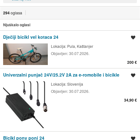
294
oglasa
Njuškalo oglasi
Dječiji bicikl vel kotaca 24
Spremi oglas
Lokacija:
Pula, Kaštanjer
Objavljen:
30.07.2026.
200 €
Univerzalni punjač 24V/25.2V 2A za e-romobile i bicikle
Spremi oglas
Lokacija:
Slovenija
Objavljen:
30.07.2026.
34,90 €
Bicikl pony poni 24
Spremi oglas