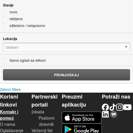
Stanje
novo
rabljeno
oštećeno / neispravno
Lokacija
Odaberi
Samo oglasi sa slikom
PRONJUŠKAJ
Zatvori filtere
Korisni
Partnerski
Preuzmi
Potraži nas
linkovi
portali
aplikaciju
Facebook
TikTok
Instagram
YouTu
Kontakt i
24sata
LinkedIn
Njuškalo blog
iOS aplikacija
pomoć
Poslovni
O nama
dnevnik
Android aplikacija
Oglašavanje
Večernji list