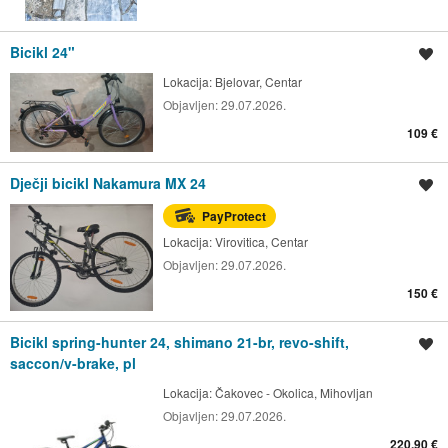
Bicikl 24"
Spremi oglas
Lokacija:
Bjelovar, Centar
Objavljen:
29.07.2026.
109 €
Dječji bicikl Nakamura MX 24
Spremi oglas
PayProtect
Lokacija:
Virovitica, Centar
Objavljen:
29.07.2026.
150 €
Bicikl spring-hunter 24, shimano 21-br, revo-shift,
Spremi oglas
saccon/v-brake, pl
Lokacija:
Čakovec - Okolica, Mihovljan
Objavljen:
29.07.2026.
220,90 €