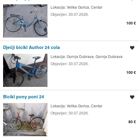
Lokacija:
Velika Gorica, Centar
Objavljen:
30.07.2026.
100 €
Dječji bicikl Author 24 cola
Spremi oglas
Lokacija:
Gornja Dubrava, Gornja Dubrava
Objavljen:
30.07.2026.
100 €
Bicikl pony poni 24
Spremi oglas
Lokacija:
Velika Gorica, Centar
Objavljen:
30.07.2026.
80 €