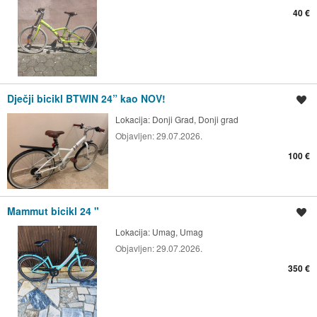
40 €
Dječji bicikl BTWIN 24” kao NOV!
Spremi oglas
Lokacija:
Donji Grad, Donji grad
Objavljen:
29.07.2026.
100 €
Mammut bicikl 24 "
Spremi oglas
Lokacija:
Umag, Umag
Objavljen:
29.07.2026.
350 €