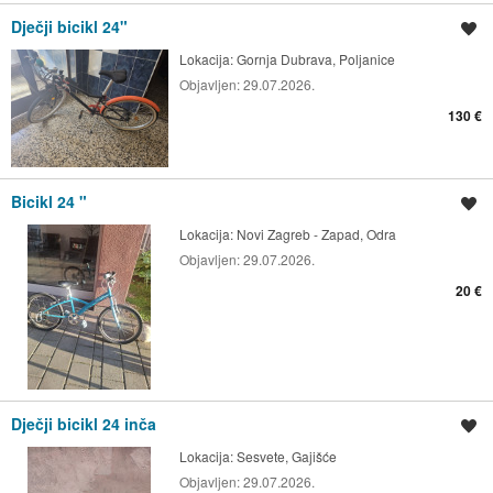
Dječji bicikl 24"
Spremi oglas
Lokacija:
Gornja Dubrava, Poljanice
Objavljen:
29.07.2026.
130 €
Bicikl 24 "
Spremi oglas
Lokacija:
Novi Zagreb - Zapad, Odra
Objavljen:
29.07.2026.
20 €
Dječji bicikl 24 inča
Spremi oglas
Lokacija:
Sesvete, Gajišće
Objavljen:
29.07.2026.