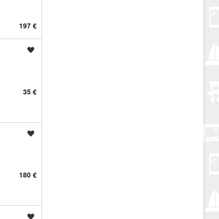
197 €
Spremi oglas
35 €
Spremi oglas
180 €
Spremi oglas