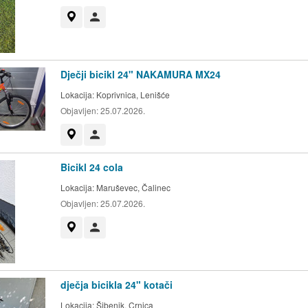
Prikaži na mapi
Korisnik nije trgovac
Dječji bicikl 24" NAKAMURA MX24
Lokacija:
Koprivnica, Lenišće
Objavljen:
25.07.2026.
Prikaži na mapi
Korisnik nije trgovac
Bicikl 24 cola
Lokacija:
Maruševec, Čalinec
Objavljen:
25.07.2026.
Prikaži na mapi
Korisnik nije trgovac
dječja bicikla 24" kotači
Lokacija:
Šibenik, Crnica