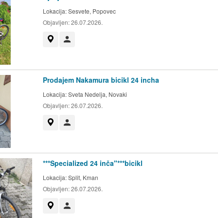
Lokacija:
Sesvete, Popovec
Objavljen:
26.07.2026.
Prikaži na mapi
Korisnik nije trgovac
Prodajem Nakamura bicikl 24 incha
Lokacija:
Sveta Nedelja, Novaki
Objavljen:
26.07.2026.
Prikaži na mapi
Korisnik nije trgovac
***Specialized 24 inča"***bicikl
Lokacija:
Split, Kman
Objavljen:
26.07.2026.
Prikaži na mapi
Korisnik nije trgovac