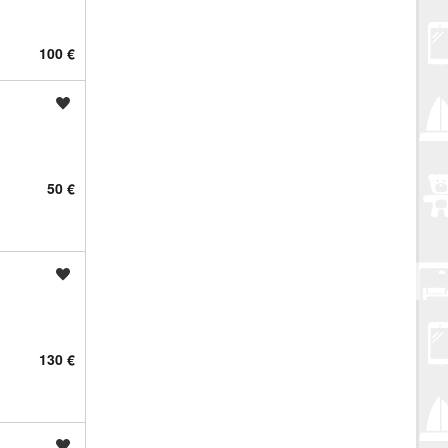
100 €
Spremi oglas
50 €
Spremi oglas
130 €
Spremi oglas