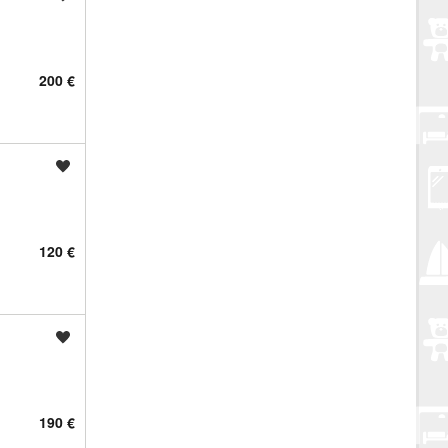
200 €
Spremi oglas
120 €
Spremi oglas
190 €