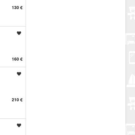
130 €
Spremi oglas
160 €
Spremi oglas
210 €
Spremi oglas