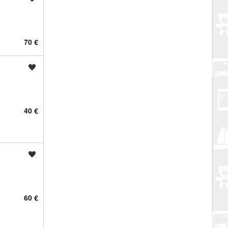
70 €
Spremi oglas
40 €
Spremi oglas
60 €