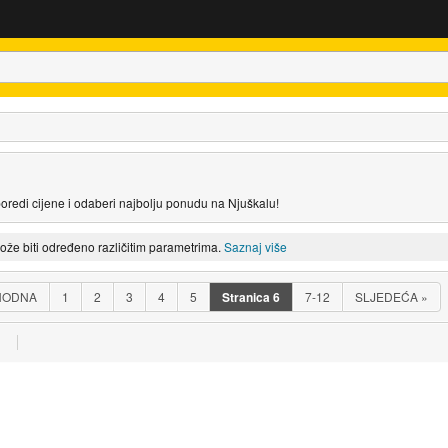
poredi cijene i odaberi najbolju ponudu na Njuškalu!
može biti određeno različitim parametrima.
Saznaj više
HODNA
1
2
3
4
5
Stranica
6
7-12
SLJEDEĆA
»