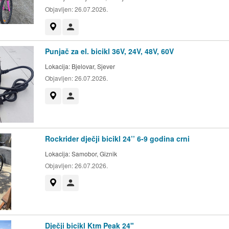
Objavljen:
26.07.2026.
Prikaži na mapi
Korisnik nije trgovac
Punjač za el. bicikl 36V, 24V, 48V, 60V
Lokacija:
Bjelovar, Sjever
Objavljen:
26.07.2026.
Prikaži na mapi
Korisnik nije trgovac
Rockrider dječji bicikl 24’’ 6-9 godina crni
Lokacija:
Samobor, Giznik
Objavljen:
26.07.2026.
Prikaži na mapi
Korisnik nije trgovac
Dječji bicikl Ktm Peak 24"