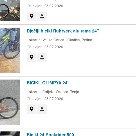
Objavljen:
25.07.2026.
Prikaži na mapi
Korisnik nije trgovac
Dječiji bicikl Ruhrverk alu rama 24"
Lokacija:
Velika Gorica - Okolica, Petina
Objavljen:
25.07.2026.
Prikaži na mapi
Korisnik nije trgovac
BICIKL OLIMPYA 24"
Lokacija:
Osijek - Okolica, Tenja
Objavljen:
25.07.2026.
Prikaži na mapi
Korisnik nije trgovac
Bicikl 24 Rockrider 500