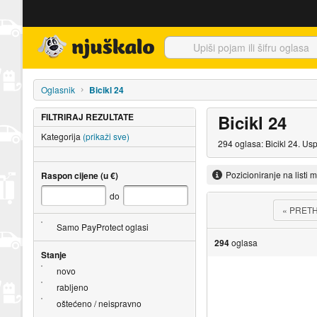
Njuškalo naslovnica
Oglasnik
Bicikl 24
FILTRIRAJ REZULTATE
Bicikl 24
Kategorija
(prikaži sve)
294 oglasa: Bicikl 24. Us
Pozicioniranje na listi 
Raspon cijene (u €)
do
«
PRET
Samo PayProtect oglasi
294
oglasa
Stanje
novo
rabljeno
oštećeno / neispravno