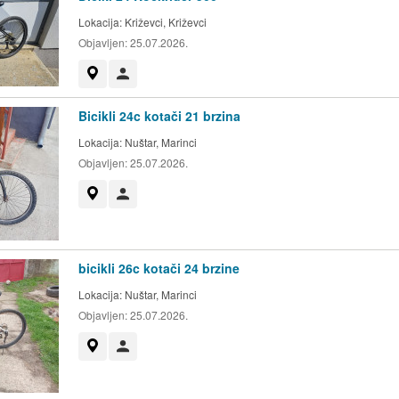
Lokacija:
Križevci, Križevci
Objavljen:
25.07.2026.
Prikaži na mapi
Korisnik nije trgovac
Bicikli 24c kotači 21 brzina
Lokacija:
Nuštar, Marinci
Objavljen:
25.07.2026.
Prikaži na mapi
Korisnik nije trgovac
bicikli 26c kotači 24 brzine
Lokacija:
Nuštar, Marinci
Objavljen:
25.07.2026.
Prikaži na mapi
Korisnik nije trgovac