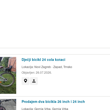
Dječji bicikl 24 cola kotaci
Lokacija:
Novi Zagreb - Zapad, Trnsko
Objavljen:
26.07.2026.
Prikaži na mapi
Korisnik nije trgovac
Prodajem dva bicikla 26 inch i 24 inch
Lokacija:
Gornja Vrba, Gornja Vrba