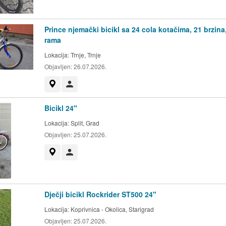
Prince njemački bicikl sa 24 cola kotačima, 21 brzina,
rama
Lokacija:
Trnje, Trnje
Objavljen:
26.07.2026.
Prikaži na mapi
Korisnik nije trgovac
Bicikl 24"
Lokacija:
Split, Grad
Objavljen:
25.07.2026.
Prikaži na mapi
Korisnik nije trgovac
Dječji bicikl Rockrider ST500 24"
Lokacija:
Koprivnica - Okolica, Starigrad
Objavljen:
25.07.2026.