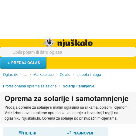
Hrana i piće
Turistički smještaj
Poslovi
Njuškalo naslovnica
PREDAJ OGLAS
Oglasnik
…
Marketplace
Ostalo
Ljepota i njega
Profesionalna oprema za salone
Solariji i tamnjenje
Oprema za solarije i samotamnjenje
Prodaja opreme za solarije u malim oglasima sa slikama, opisom i cijenom.
Velik izbor nove i rabljene oprema za tamnjenje u Hrvatskoj i regiji na
oglasniku Njuskalo.hr. Oprema za solarije po pristupačnim cijenama.
FILTERI
SORTIRAJ
NAJNOVIJI