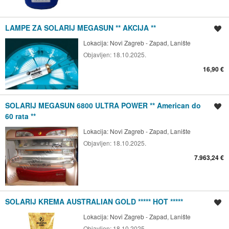
LAMPE ZA SOLARIJ MEGASUN ** AKCIJA **
Spremi oglas
Lokacija:
Novi Zagreb - Zapad, Lanište
Objavljen:
18.10.2025.
16,90 €
SOLARIJ MEGASUN 6800 ULTRA POWER ** American do
Spremi oglas
60 rata **
Lokacija:
Novi Zagreb - Zapad, Lanište
Objavljen:
18.10.2025.
7.963,24 €
SOLARIJ KREMA AUSTRALIAN GOLD ***** HOT *****
Spremi oglas
Lokacija:
Novi Zagreb - Zapad, Lanište
Objavljen:
18.10.2025.