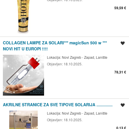
59,59 €
COLLAGEN LAMPE ZA SOLARI*** magicSun 500 w ***
Spremi oglas
NOVI HIT U EUROPI !!!!
Lokacija:
Novi Zagreb - Zapad, Lanište
Objavljen:
18.10.2025.
78,31 €
AKRILNE STRANICE ZA SVE TIPOVE SOLARIJA ..............
Spremi oglas
Lokacija:
Novi Zagreb - Zapad, Lanište
Objavljen:
18.10.2025.
0,13 €