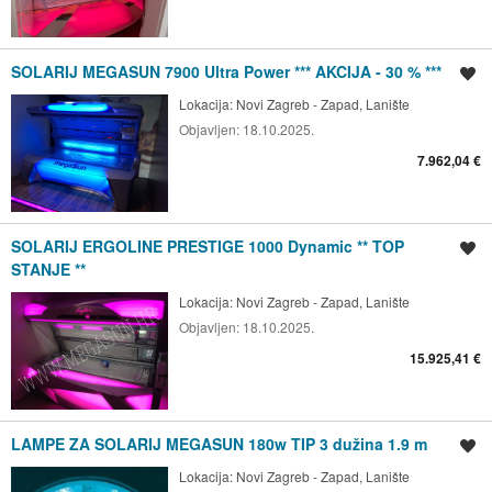
SOLARIJ MEGASUN 7900 Ultra Power *** AKCIJA - 30 % ***
Spremi oglas
Lokacija:
Novi Zagreb - Zapad, Lanište
Objavljen:
18.10.2025.
7.962,04 €
SOLARIJ ERGOLINE PRESTIGE 1000 Dynamic ** TOP
Spremi oglas
STANJE **
Lokacija:
Novi Zagreb - Zapad, Lanište
Objavljen:
18.10.2025.
15.925,41 €
LAMPE ZA SOLARIJ MEGASUN 180w TIP 3 dužina 1.9 m
Spremi oglas
Lokacija:
Novi Zagreb - Zapad, Lanište