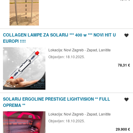
COLLAGEN LAMPE ZA SOLARIJ *** 400 w *** NOVI HIT U
Spremi oglas
EUROPI !!!!
Lokacija:
Novi Zagreb - Zapad, Lanište
Objavljen:
18.10.2025.
78,31 €
SOLARIJ ERGOLINE PRESTIGE LIGHTVISION ** FULL
Spremi oglas
OPREMA **
Lokacija:
Novi Zagreb - Zapad, Lanište
Objavljen:
18.10.2025.
29.900 €