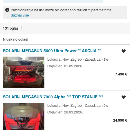
Pozicioniranje na listi može biti određeno različitim parametrima.
Saznaj više
131
oglas
Njuškalo oglasi
SOLARIJ MEGASUN 5600 Ultra Power ** AKCIJA **
Spremi oglas
Lokacija:
Novi Zagreb - Zapad, Lanište
Objavljen:
01.05.2026.
7.490 €
SOLARIJ MEGASUN 7900 Alpha *** TOP STANJE ***
Spremi oglas
Lokacija:
Novi Zagreb - Zapad, Lanište
Objavljen:
28.03.2026.
24.990 €