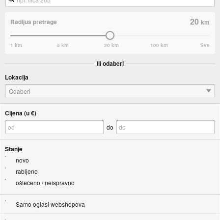
20
Radijus pretrage
km
1 km
5 km
20 km
100 km
Sve
ili odaberi
Lokacija
Odaberi
Cijena (u €)
do
Stanje
novo
rabljeno
oštećeno / neispravno
Samo oglasi webshopova