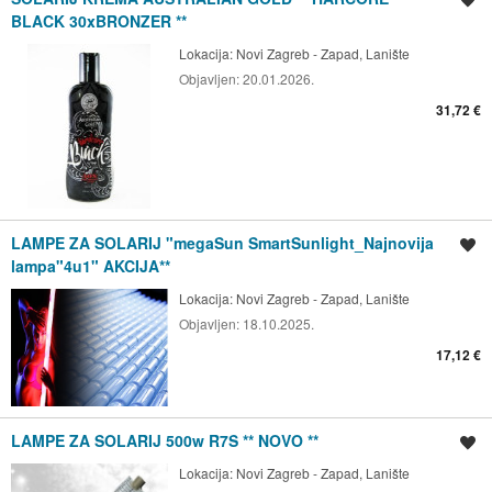
BLACK 30xBRONZER **
Lokacija:
Novi Zagreb - Zapad, Lanište
Objavljen:
20.01.2026.
31,72 €
LAMPE ZA SOLARIJ "megaSun SmartSunlight_Najnovija
Spremi oglas
lampa"4u1" AKCIJA**
Lokacija:
Novi Zagreb - Zapad, Lanište
Objavljen:
18.10.2025.
17,12 €
LAMPE ZA SOLARIJ 500w R7S ** NOVO **
Spremi oglas
Lokacija:
Novi Zagreb - Zapad, Lanište