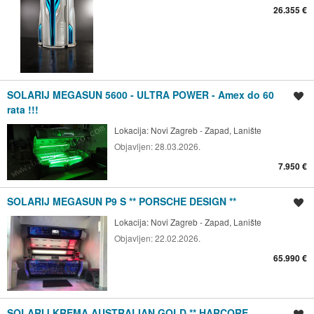
26.355 €
SOLARIJ MEGASUN 5600 - ULTRA POWER - Amex do 60
Spremi oglas
rata !!!
Lokacija:
Novi Zagreb - Zapad, Lanište
Objavljen:
28.03.2026.
7.950 €
SOLARIJ MEGASUN P9 S ** PORSCHE DESIGN **
Spremi oglas
Lokacija:
Novi Zagreb - Zapad, Lanište
Objavljen:
22.02.2026.
65.990 €
SOLARIJ KREMA AUSTRALIAN GOLD ** HARCORE
Spremi oglas