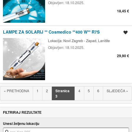
Objavljen:
18.10.2025.
18,45 €
LAMPE ZA SOLARIJ ** Cosmedico **400 W** R7S
Spremi oglas
Lokacija:
Novi Zagreb - Zapad, Lanište
Objavljen:
18.10.2025.
29,90 €
«
PRETHODNA
1
2
Stranica
4
5
6
SLJEDEĆA
»
3
FILTRIRAJ REZULTATE
Unesi željenu lokaciju