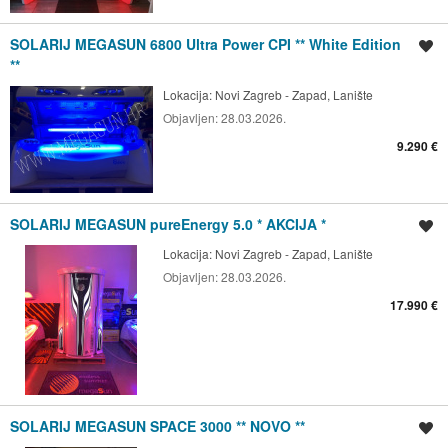
SOLARIJ MEGASUN 6800 Ultra Power CPI ** White Edition
Spremi oglas
**
Lokacija:
Novi Zagreb - Zapad, Lanište
Objavljen:
28.03.2026.
9.290 €
SOLARIJ MEGASUN pureEnergy 5.0 * AKCIJA *
Spremi oglas
Lokacija:
Novi Zagreb - Zapad, Lanište
Objavljen:
28.03.2026.
17.990 €
SOLARIJ MEGASUN SPACE 3000 ** NOVO **
Spremi oglas