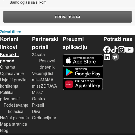
Samo oglasi sa slikom
PRONJUŠKAJ
Zatvori filtere
Korisni
Partnerski
Preuzmi
Potraži nas
linkovi
portali
aplikaciju
Facebook
TikTok
Instagram
YouTu
Kontakt i
24sata
LinkedIn
Njuškalo blog
iOS aplikacija
pomoć
Poslovni
O nama
dnevnik
Android aplikacija
Oglašavanje
Večernji list
Uvjeti i pravila
missMAMA
korištenja
missZDRAVA
Huawei aplikacija
Politika
Miss7
privatnosti
Gastro
Podešavanje
Pixsell
kolačića
Diva
Načini plaćanja
Ordinacija.hr
Mapa stranica
Blog