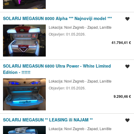
SOLARIJ MEGASUN 8000 Alpha *** Najnoviji model ***
Spremi oglas
Lokacija:
Novi Zagreb - Zapad, Lanište
Objavljen:
01.05.2026.
41.794,41 €
SOLARIJ MEGASUN 6800 Ultra Power - White Limited
Spremi oglas
Edition - !!!!!!
Lokacija:
Novi Zagreb - Zapad, Lanište
Objavljen:
01.05.2026.
9.290,46 €
SOLARIJ MEGASUN ** LEASING ili NAJAM **
Spremi oglas
Lokacija:
Novi Zagreb - Zapad, Lanište