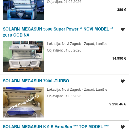
Objavljen:
01.05.2026.
389 €
SOLARIJ MEGASUN 5600 Super Power ** NOVI MODEL **
Spremi oglas
2018 GODINA
Lokacija:
Novi Zagreb - Zapad, Lanište
Objavljen:
01.05.2026.
14.990 €
SOLARIJ MEGASUN 7900 -TURBO
Spremi oglas
Lokacija:
Novi Zagreb - Zapad, Lanište
Objavljen:
01.05.2026.
9.290,46 €
SOLARIJ MEGASUN K-9 S ExtraSun *** TOP MODEL ***
Spremi oglas