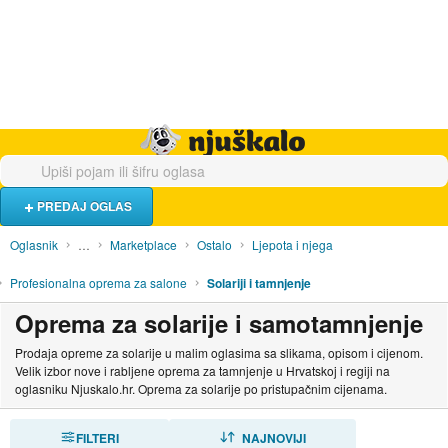
Hrana i piće
Turistički smještaj
Poslovi
Njuškalo naslovnica
PREDAJ OGLAS
Oglasnik
…
Marketplace
Ostalo
Ljepota i njega
Profesionalna oprema za salone
Solariji i tamnjenje
Oprema za solarije i samotamnjenje
Prodaja opreme za solarije u malim oglasima sa slikama, opisom i cijenom.
Velik izbor nove i rabljene oprema za tamnjenje u Hrvatskoj i regiji na
oglasniku Njuskalo.hr. Oprema za solarije po pristupačnim cijenama.
FILTERI
SORTIRAJ
NAJNOVIJI