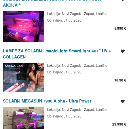
AKCIJA **
Lokacija:
Novi Zagreb - Zapad, Lanište
Objavljen:
01.05.2026.
5.990 €
LAMPE ZA SOLARIJ "magicLight SmartLight 4u1" UV +
Spremi oglas
COLLAGEN
Lokacija:
Novi Zagreb - Zapad, Lanište
Objavljen:
01.05.2026.
18,90 €
SOLARIJ MEGASUN 7900 Alpha - Ultra Power
Spremi oglas
Lokacija:
Novi Zagreb - Zapad, Lanište
Objavljen:
01.05.2026.
23.990 €