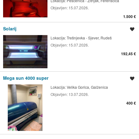
Lokacija:
Peščenica - Žitnjak, Ferenščica
Objavljen:
15.07.2026.
1.500 €
Solarij
Spremi oglas
Lokacija:
Trešnjevka - Sjever, Rudeš
Objavljen:
15.07.2026.
192,45 €
Mega sun 4000 super
Spremi oglas
Lokacija:
Velika Gorica, Galženica
Objavljen:
13.07.2026.
400 €