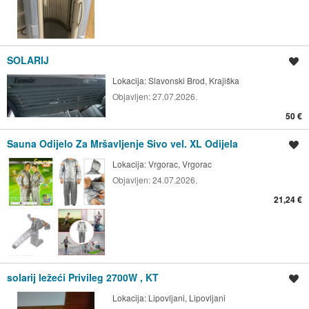
SOLARIJ
Spremi oglas
Lokacija:
Slavonski Brod, Krajiška
Objavljen:
27.07.2026.
50 €
Sauna Odijelo Za Mršavljenje Sivo vel. XL Odijela
Spremi oglas
Lokacija:
Vrgorac, Vrgorac
Objavljen:
24.07.2026.
21,24 €
solarij ležeći Privileg 2700W , KT
Spremi oglas
Lokacija:
Lipovljani, Lipovljani