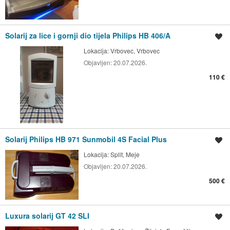
Solarij za lice i gornji dio tijela Philips HB 406/A
Spremi oglas
Lokacija:
Vrbovec, Vrbovec
Objavljen:
20.07.2026.
110 €
Solarij Philips HB 971 Sunmobil 4S Facial Plus
Spremi oglas
Lokacija:
Split, Meje
Objavljen:
20.07.2026.
500 €
Luxura solarij GT 42 SLI
Spremi oglas