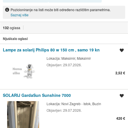
Pozicioniranje na listi može biti određeno različitim parametrima.
Saznaj više
132
oglasa
Njuškalo oglasi
Lampe za solarij Philips 80 w 150 cm , samo 19 kn
Spremi oglas
Lokacija:
Maksimir, Maksimir
Objavljen:
29.07.2026.
2,52 €
SOLARIJ GardaSun Sunshine 7000
Spremi oglas
Lokacija:
Novi Zagreb - Istok, Buzin
Objavljen:
29.07.2026.
420 €