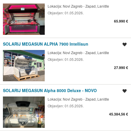
Lokacija:
Novi Zagreb - Zapad, Lanište
Objavljen:
01.05.2026.
65.990 €
SOLARIJ MEGASUN ALPHA 7900 Intellisun
Spremi oglas
Lokacija:
Novi Zagreb - Zapad, Lanište
Objavljen:
01.05.2026.
27.990 €
SOLARIJ MEGASUN Alpha 8000 Deluxe - NOVO
Spremi oglas
Lokacija:
Novi Zagreb - Zapad, Lanište
Objavljen:
01.05.2026.
45.384,56 €