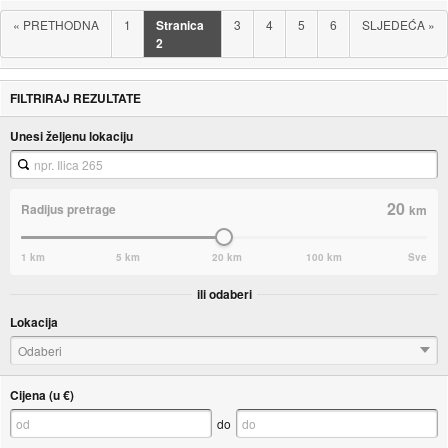
«
PRETHODNA
1
Stranica
3
4
5
6
SLJEDEĆA
»
2
FILTRIRAJ REZULTATE
Unesi željenu lokaciju
20
Radijus pretrage
km
1 km
5 km
20 km
100 km
Sve
ili odaberi
Lokacija
Odaberi
Cijena (u €)
do