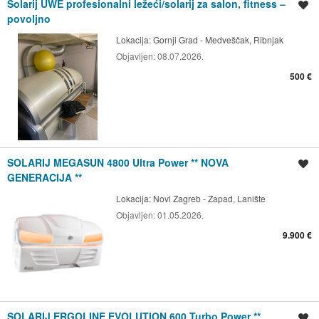
Solarij UWE profesionalni ležeći/solarij za salon, fitness –
Spremi oglas
povoljno
Lokacija:
Gornji Grad - Medveščak, Ribnjak
Objavljen:
08.07.2026.
500 €
SOLARIJ MEGASUN 4800 Ultra Power ** NOVA
Spremi oglas
GENERACIJA **
Lokacija:
Novi Zagreb - Zapad, Lanište
Objavljen:
01.05.2026.
9.900 €
SOLARIJ ERGOLINE EVOLUTION 600 Turbo Power **
Spremi oglas