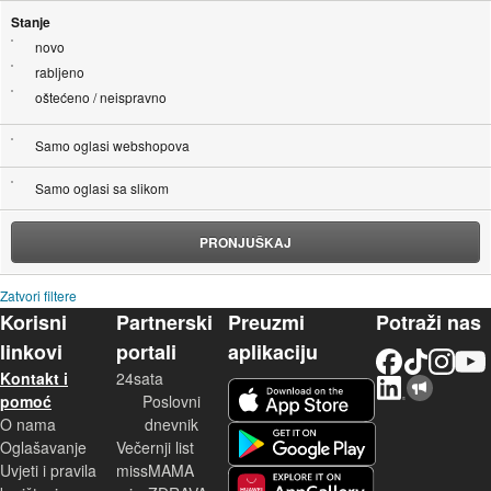
Stanje
novo
rabljeno
oštećeno / neispravno
Samo oglasi webshopova
Samo oglasi sa slikom
PRONJUŠKAJ
Zatvori filtere
Korisni
Partnerski
Preuzmi
Potraži nas
linkovi
portali
aplikaciju
Facebook
TikTok
Instagram
YouTu
Kontakt i
24sata
LinkedIn
Njuškalo blog
iOS aplikacija
pomoć
Poslovni
O nama
dnevnik
Android aplikacija
Oglašavanje
Večernji list
Uvjeti i pravila
missMAMA
Huawei aplikacija