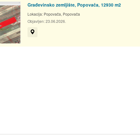
Građevinsko zemljište, Popovača, 12930 m2
Lokacija:
Popovača, Popovača
Objavljen:
23.06.2026.
Prikaži na mapi