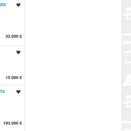
JO/
Spremi oglas
32.000 €
Spremi oglas
15.000 €
,73
Spremi oglas
193.000 €