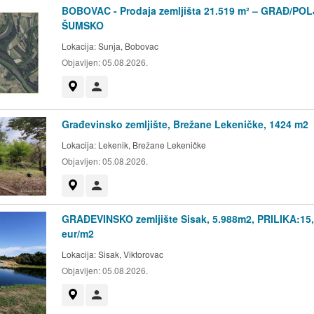
BOBOVAC - Prodaja zemljišta 21.519 m² – GRAĐ/POL
ŠUMSKO
Lokacija:
Sunja, Bobovac
Objavljen:
05.08.2026.
Prikaži na mapi
Korisnik nije trgovac
Građevinsko zemljište, Brežane Lekeničke, 1424 m2
Lokacija:
Lekenik, Brežane Lekeničke
Objavljen:
05.08.2026.
Prikaži na mapi
Korisnik nije trgovac
GRAĐEVINSKO zemljište Sisak, 5.988m2, PRILIKA:15
eur/m2
Lokacija:
Sisak, Viktorovac
Objavljen:
05.08.2026.
Prikaži na mapi
Korisnik nije trgovac