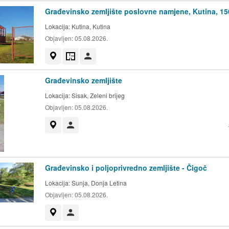
Građevinsko zemljište poslovne namjene, Kutina, 1
Lokacija:
Kutina, Kutina
Objavljen:
05.08.2026.
Prikaži na mapi
Tlocrt
Korisnik nije trgovac
Građevinsko zemljište
Lokacija:
Sisak, Zeleni brijeg
Objavljen:
05.08.2026.
Prikaži na mapi
Korisnik nije trgovac
Građevinsko i poljoprivredno zemljište - Čigoč
Lokacija:
Sunja, Donja Letina
Objavljen:
05.08.2026.
Prikaži na mapi
Korisnik nije trgovac