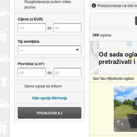
Razgledavanje putem video
Pozicioniranje na listi 
poziva
Cijena (u EUR)
do
368
oglasa
Tip zemljišta
Od sada ogl
pretraživati 
Površina (u m²)
do
Vau Vau Njuškalo oglasi
Samo oglasi sa slikom
Više opcija filtriranja
PRONJUŠKAJ