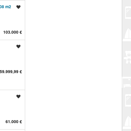
508 m2
Spremi oglas
103.000 €
Spremi oglas
59.999,99 €
Spremi oglas
61.000 €