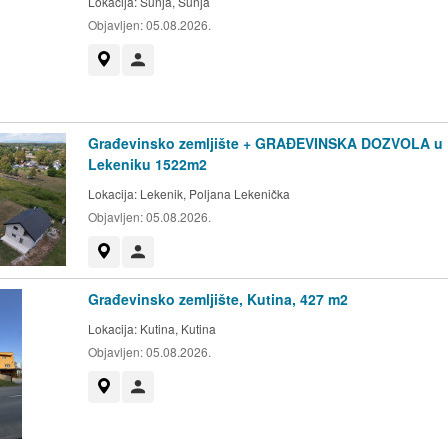
Lokacija:
Sunja, Sunja
Objavljen:
05.08.2026.
Prikaži na mapi
Korisnik nije trgovac
Građevinsko zemljište + GRAĐEVINSKA DOZVOLA u
Lekeniku 1522m2
Lokacija:
Lekenik, Poljana Lekenička
Objavljen:
05.08.2026.
Prikaži na mapi
Korisnik nije trgovac
Građevinsko zemljište, Kutina, 427 m2
Lokacija:
Kutina, Kutina
Objavljen:
05.08.2026.
Prikaži na mapi
Korisnik nije trgovac