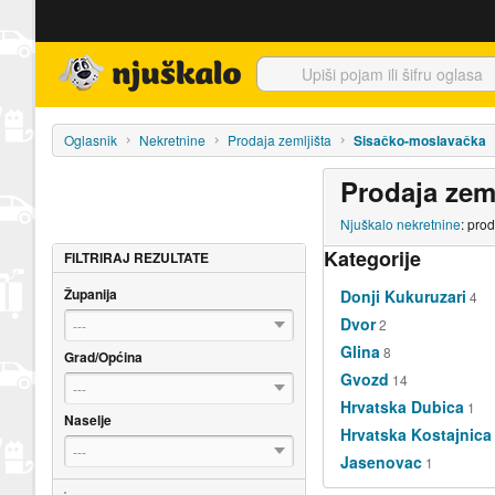
Njuškalo naslovnica
Oglasnik
Nekretnine
Prodaja zemljišta
Sisačko-moslavačka
Prodaja zem
Njuškalo nekretnine
: pro
Kategorije
FILTRIRAJ REZULTATE
Županija
Donji Kukuruzari
4
Dvor
2
---
Glina
8
Grad/Općina
Gvozd
14
---
Hrvatska Dubica
1
Naselje
Hrvatska Kostajnica
---
Jasenovac
1