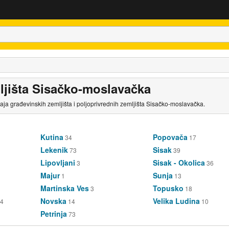
ljišta Sisačko-moslavačka
daja građevinskih zemljišta i poljoprivrednih zemljišta Sisačko-moslavačka.
Kutina
Popovača
34
17
Lekenik
Sisak
73
39
Lipovljani
Sisak - Okolica
3
36
Majur
Sunja
1
13
Martinska Ves
Topusko
3
18
Novska
Velika Ludina
4
14
10
Petrinja
73