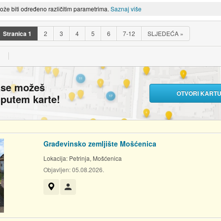
može biti određeno različitim parametrima.
Saznaj više
Stranica
1
2
3
4
5
6
7-12
SLJEDEĆA
»
ase možeš
OTVORI KART
i putem karte!
Građevinsko zemljište Mošćenica
Lokacija:
Petrinja, Mošćenica
Objavljen:
05.08.2026.
Prikaži na mapi
Korisnik nije trgovac