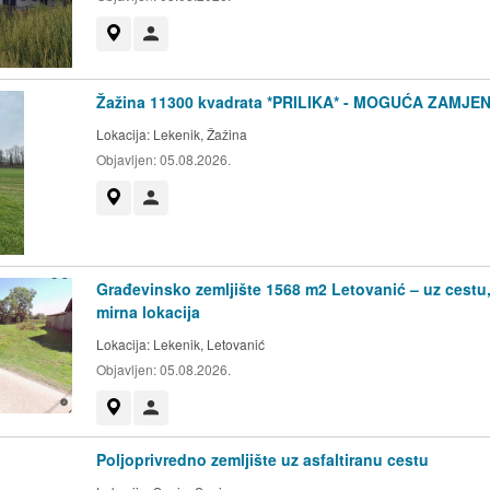
Prikaži na mapi
Korisnik nije trgovac
Žažina 11300 kvadrata *PRILIKA* - MOGUĆA ZAMJE
Lokacija:
Lekenik, Žažina
Objavljen:
05.08.2026.
Prikaži na mapi
Korisnik nije trgovac
Građevinsko zemljište 1568 m2 Letovanić – uz cestu
mirna lokacija
Lokacija:
Lekenik, Letovanić
Objavljen:
05.08.2026.
Prikaži na mapi
Korisnik nije trgovac
Poljoprivredno zemljište uz asfaltiranu cestu