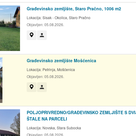
Građevinsko zemljište, Staro Pračno, 1006 m2
Lokacija:
Sisak - Okolica, Staro Pračno
Objavljen:
05.08.2026.
Prikaži na mapi
Korisnik nije trgovac
Građevinsko zemljište Mošćenica
Lokacija:
Petrinja, Mošćenica
Objavljen:
05.08.2026.
Prikaži na mapi
Korisnik nije trgovac
POLJOPRIVREDNO/GRAĐEVINSKO ZEMLJIŠTE S DVI
ŠTALE NA PARCELI
Lokacija:
Novska, Stara Subocka
Objavljen:
05.08.2026.