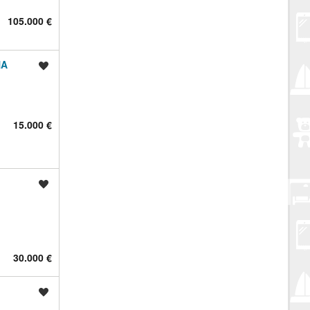
105.000 €
NA
Spremi oglas
15.000 €
,
Spremi oglas
30.000 €
Spremi oglas