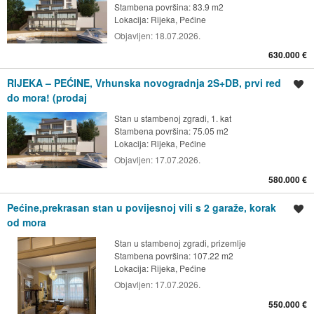
Stambena površina: 83.9 m2
Lokacija:
Rijeka, Pećine
Objavljen:
18.07.2026.
630.000 €
RIJEKA – PEĆINE, Vrhunska novogradnja 2S+DB, prvi red
Spremi oglas
do mora! (prodaj
Stan u stambenoj zgradi, 1. kat
Stambena površina: 75.05 m2
Lokacija:
Rijeka, Pećine
Objavljen:
17.07.2026.
580.000 €
Pećine,prekrasan stan u povijesnoj vili s 2 garaže, korak
Spremi oglas
od mora
Stan u stambenoj zgradi, prizemlje
Stambena površina: 107.22 m2
Lokacija:
Rijeka, Pećine
Objavljen:
17.07.2026.
550.000 €