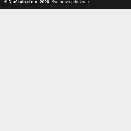
© Njuškalo d.o.o. 2026.
Sva prava pridržana.