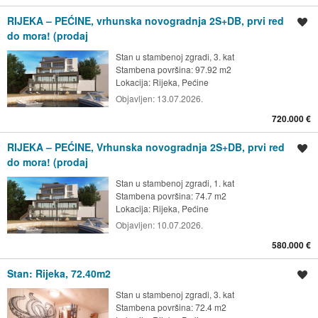
RIJEKA – PEĆINE, vrhunska novogradnja 2S+DB, prvi red
Spremi oglas
do mora! (prodaj
Stan u stambenoj zgradi, 3. kat
Stambena površina: 97.92 m2
Lokacija:
Rijeka, Pećine
Objavljen:
13.07.2026.
720.000 €
RIJEKA – PEĆINE, Vrhunska novogradnja 2S+DB, prvi red
Spremi oglas
do mora! (prodaj
Stan u stambenoj zgradi, 1. kat
Stambena površina: 74.7 m2
Lokacija:
Rijeka, Pećine
Objavljen:
10.07.2026.
580.000 €
Stan: Rijeka, 72.40m2
Spremi oglas
Stan u stambenoj zgradi, 3. kat
Stambena površina: 72.4 m2