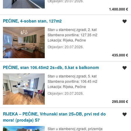
Objavljen:
20.07.2026.
1.400.000 €
PEĆINE, 4-soban stan, 127m2
Spremi oglas
Stan u stambenoj zgradi, 2. kat
Stambena površina: 127.35 m2
Lokacija:
Rijeka, Pećine
Objavljen:
20.07.2026.
435.000 €
PEĆINE, stan 106.45m2 2s+db, 5.kat s balkonom
Spremi oglas
Stan u stambenoj zgradi, 5. kat
Stambena površina: 106.45 m2
Lokacija:
Rijeka, Pećine
Objavljen:
20.07.2026.
295.000 €
RIJEKA – PEĆINE, Vrhunski stan 2S+DB, prvi red do
Spremi oglas
mora! (prodaja) S7
Stan u stambenoj zgradi, prizemlje