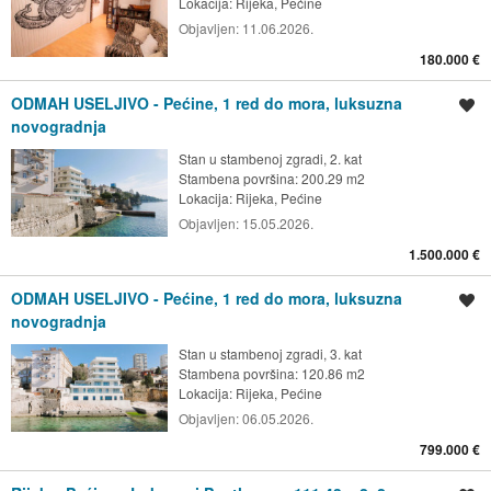
Lokacija:
Rijeka, Pećine
Objavljen:
11.06.2026.
180.000 €
ODMAH USELJIVO - Pećine, 1 red do mora, luksuzna
Spremi oglas
novogradnja
Stan u stambenoj zgradi, 2. kat
Stambena površina: 200.29 m2
Lokacija:
Rijeka, Pećine
Objavljen:
15.05.2026.
1.500.000 €
ODMAH USELJIVO - Pećine, 1 red do mora, luksuzna
Spremi oglas
novogradnja
Stan u stambenoj zgradi, 3. kat
Stambena površina: 120.86 m2
Lokacija:
Rijeka, Pećine
Objavljen:
06.05.2026.
799.000 €