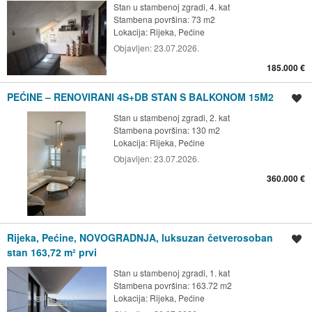
Stan u stambenoj zgradi, 4. kat
Stambena površina: 73 m2
Lokacija:
Rijeka, Pećine
Objavljen:
23.07.2026.
185.000 €
PEĆINE – RENOVIRANI 4S+DB STAN S BALKONOM 15M2
Spremi oglas
Stan u stambenoj zgradi, 2. kat
Stambena površina: 130 m2
Lokacija:
Rijeka, Pećine
Objavljen:
23.07.2026.
360.000 €
Rijeka, Pećine, NOVOGRADNJA, luksuzan četverosoban
Spremi oglas
stan 163,72 m² prvi
Stan u stambenoj zgradi, 1. kat
Stambena površina: 163.72 m2
Lokacija:
Rijeka, Pećine