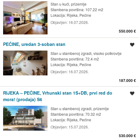
Stan u kući, prizemlje
Stambena površina: 107.22 m2
Lokacija:
Rijeka, Pećine
Objavljen:
16.07.2026.
550.000 €
PEĆINE, uredan 3-soban stan
Spremi oglas
Stan u stambenoj zgradi, visoko potkrovlje
Stambena površina: 72.4 m2
Lokacija:
Rijeka, Pećine
Objavljen:
16.07.2026.
187.000 €
RIJEKA – PEĆINE, Vrhunski stan 1S+DB, prvi red do
Spremi oglas
mora! (prodaja) S6
Stan u stambenoj zgradi, prizemlje
Stambena površina: 70.32 m2
Lokacija:
Rijeka, Pećine
Objavljen:
15.07.2026.
530.000 €