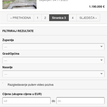
1.190.000 €
«
PRETHODNA
1
2
Stranica
3
4
SLJEDEĆA
»
FILTRIRAJ REZULTATE
Županija
---
Grad/Općina
---
Naselje
---
Razgledavanje putem video poziva
Cijena (ukupna cijena u EUR)
do