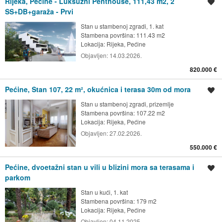
Rijeka, Pećine - Luksuzni Penthouse, 111,43 m2, 2
Spremi oglas
SS+DB+garaža - Prvi
Stan u stambenoj zgradi, 1. kat
Stambena površina: 111.43 m2
Lokacija:
Rijeka, Pećine
Objavljen:
14.03.2026.
820.000 €
Pećine, Stan 107, 22 m², okućnica i terasa 30m od mora
Spremi oglas
Stan u stambenoj zgradi, prizemlje
Stambena površina: 107.22 m2
Lokacija:
Rijeka, Pećine
Objavljen:
27.02.2026.
550.000 €
Pećine, dvoetažni stan u vili u blizini mora sa terasama i
Spremi oglas
parkom
Stan u kući, 1. kat
Stambena površina: 179 m2
Lokacija:
Rijeka, Pećine
Objavljen:
04.11.2025.