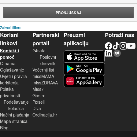
PRONJUŠKAJ
Zatvori filtere
Korisni
Partnerski
Preuzmi
Potraži nas
linkovi
portali
aplikaciju
Facebook
TikTok
Instagram
YouTu
Kontakt i
24sata
LinkedIn
Njuškalo blog
iOS aplikacija
pomoć
Poslovni
O nama
dnevnik
Android aplikacija
Oglašavanje
Večernji list
Uvjeti i pravila
missMAMA
korištenja
missZDRAVA
Huawei aplikacija
Politika
Miss7
privatnosti
Gastro
Podešavanje
Pixsell
kolačića
Diva
Načini plaćanja
Ordinacija.hr
Mapa stranica
Blog