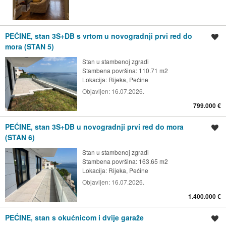
PEĆINE, stan 3S+DB s vrtom u novogradnji prvi red do
Spremi oglas
mora (STAN 5)
Stan u stambenoj zgradi
Stambena površina: 110.71 m2
Lokacija:
Rijeka, Pećine
Objavljen:
16.07.2026.
799.000 €
PEĆINE, stan 3S+DB u novogradnji prvi red do mora
Spremi oglas
(STAN 6)
Stan u stambenoj zgradi
Stambena površina: 163.65 m2
Lokacija:
Rijeka, Pećine
Objavljen:
16.07.2026.
1.400.000 €
PEĆINE, stan s okućnicom i dvije garaže
Spremi oglas