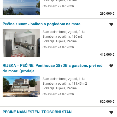
Objavljen:
27.07.2026.
290.000 €
Pećine 130m2 - balkon s pogledom na more
Spremi oglas
Stan u stambenoj zgradi, 2. kat
Stambena površina: 130 m2
Lokacija:
Rijeka, Pećine
Objavljen:
24.07.2026.
412.000 €
RIJEKA – PEĆINE, Penthouse 2S+DB s garažom, prvi red
Spremi oglas
do mora! (prodaja
Stan u stambenoj zgradi, 4. kat
Stambena površina: 111.43 m2
Lokacija:
Rijeka, Pećine
Objavljen:
24.07.2026.
820.000 €
PEĆINE NAMJEŠTENI TROSOBNI STAN
Spremi oglas