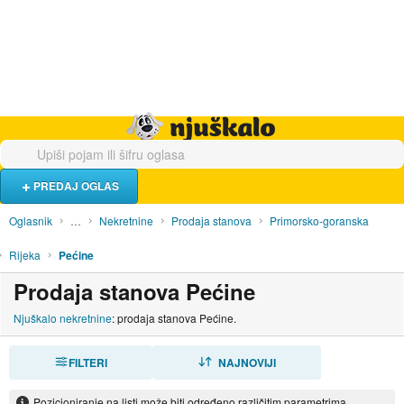
Hrana i piće
Turistički smještaj
Poslovi
Njuškalo naslovnica
PREDAJ OGLAS
Oglasnik
…
Nekretnine
Prodaja stanova
Primorsko-goranska
Rijeka
Pećine
Prodaja stanova Pećine
Njuškalo nekretnine
: prodaja stanova Pećine.
FILTERI
SORTIRAJ
NAJNOVIJI
Pozicioniranje na listi može biti određeno različitim parametrima.