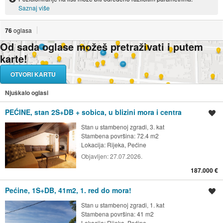
Saznaj više
76
oglasa
Od sada oglase možeš pretraživati i putem
karte!
OTVORI KARTU
Njuškalo oglasi
PEĆINE, stan 2S+DB + sobica, u blizini mora i centra
Spremi oglas
Stan u stambenoj zgradi, 3. kat
Stambena površina: 72.4 m2
Lokacija:
Rijeka, Pećine
Objavljen:
27.07.2026.
187.000 €
Pećine, 1S+DB, 41m2, 1. red do mora!
Spremi oglas
Stan u stambenoj zgradi, 1. kat
Stambena površina: 41 m2
Lokacija:
Rijeka, Pećine