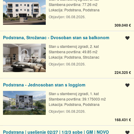
Stambena površina: 77.26 m2
Lokacija:
Podstrana, Podstrana
Objavljen:
06.08.2026.
309.040 €
Podstrana, Strožanac - Dvosoban stan sa balkonom
Spremi oglas
Stan u stambenoj zgradi, 2. kat
Stambena površina: 49.85 m2
Lokacija:
Podstrana, Strožanac
Objavljen:
06.08.2026.
224.325 €
Podstrana - Jednosoban stan s loggiom
Spremi oglas
Stan u stambenoj zgradi, 1. kat
Stambena površina: 39.175003 m2
Lokacija:
Podstrana, Podstrana
Objavljen:
06.08.2026.
168.431 €
Podstrana | useljenje 02/27 | 1/2/3 sobe | GM | NOVO
Spremi oglas