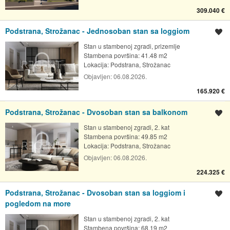
309.040 €
Podstrana, Strožanac - Jednosoban stan sa loggiom
Spremi oglas
Stan u stambenoj zgradi, prizemlje
Stambena površina: 41.48 m2
Lokacija:
Podstrana, Strožanac
Objavljen:
06.08.2026.
165.920 €
Podstrana, Strožanac - Dvosoban stan sa balkonom
Spremi oglas
Stan u stambenoj zgradi, 2. kat
Stambena površina: 49.85 m2
Lokacija:
Podstrana, Strožanac
Objavljen:
06.08.2026.
224.325 €
Podstrana, Strožanac - Dvosoban stan sa loggiom i
Spremi oglas
pogledom na more
Stan u stambenoj zgradi, 2. kat
Stambena površina: 68.19 m2