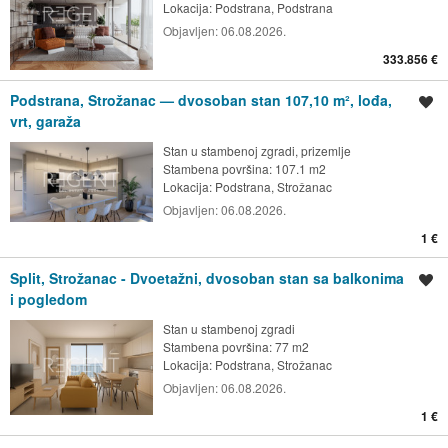
Lokacija:
Podstrana, Podstrana
Objavljen:
06.08.2026.
333.856 €
Podstrana, Strožanac — dvosoban stan 107,10 m², lođa,
Spremi oglas
vrt, garaža
Stan u stambenoj zgradi, prizemlje
Stambena površina: 107.1 m2
Lokacija:
Podstrana, Strožanac
Objavljen:
06.08.2026.
1 €
Split, Strožanac - Dvoetažni, dvosoban stan sa balkonima
Spremi oglas
i pogledom
Stan u stambenoj zgradi
Stambena površina: 77 m2
Lokacija:
Podstrana, Strožanac
Objavljen:
06.08.2026.
1 €