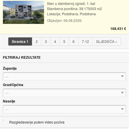
Stan u stambenoj zgradi, 1. kat
Stambena površina: 39.175003 m2
Lokacija:
Podstrana, Podstrana
Objavljen:
06.08.2026.
168.431 €
Stranica
1
2
3
4
5
6
7-12
SLJEDEĆA
»
FILTRIRAJ REZULTATE
Županija
---
Grad/Općina
---
Naselje
---
Razgledavanje putem video poziva