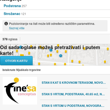
Podstrana
257
Strožanac
121
Pozicioniranje na listi može biti određeno različitim parametrima.
Saznaj više
378
oglasa
Od sada oglase možeš pretraživati i putem
karte!
OTVORI KARTU
Istaknute Njuškalo trgovine
STAN II KAT S KROVNOM TERASOM, NOVOGRADNJA, MOGUĆNOST KREDITA!
STAN S VRTOM, PODSTRANA, 40.65 m2, NOVOGRADNJA, MOGUĆNOST KREDITA!
STAN S VRTOM U PODSTRANI, NOVOGRADNJA, MOGUĆI KREDIT!!!