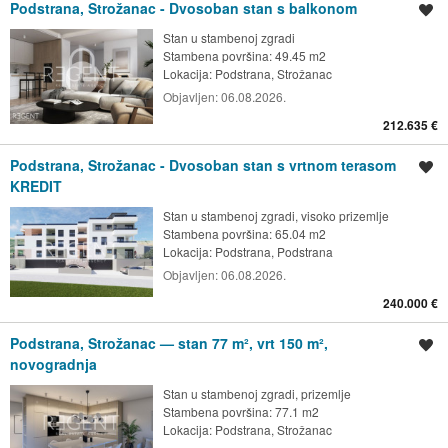
Podstrana, Strožanac - Dvosoban stan s balkonom
Spremi oglas
Stan u stambenoj zgradi
Stambena površina: 49.45 m2
Lokacija:
Podstrana, Strožanac
Objavljen:
06.08.2026.
212.635 €
Podstrana, Strožanac - Dvosoban stan s vrtnom terasom
Spremi oglas
KREDIT
Stan u stambenoj zgradi, visoko prizemlje
Stambena površina: 65.04 m2
Lokacija:
Podstrana, Podstrana
Objavljen:
06.08.2026.
240.000 €
Podstrana, Strožanac — stan 77 m², vrt 150 m²,
Spremi oglas
novogradnja
Stan u stambenoj zgradi, prizemlje
Stambena površina: 77.1 m2
Lokacija:
Podstrana, Strožanac