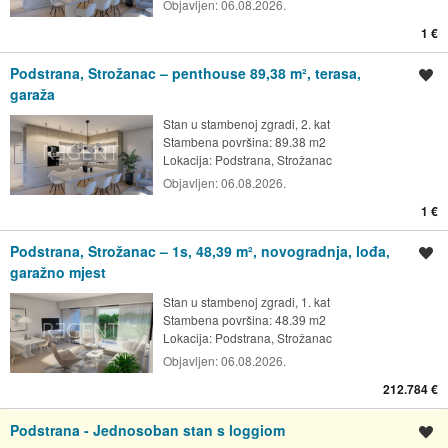
Objavljen:
06.08.2026.
1 €
Podstrana, Strožanac – penthouse 89,38 m², terasa,
Spremi oglas
garaža
Stan u stambenoj zgradi, 2. kat
Stambena površina: 89.38 m2
Lokacija:
Podstrana, Strožanac
Objavljen:
06.08.2026.
1 €
Podstrana, Strožanac – 1s, 48,39 m², novogradnja, lođa,
Spremi oglas
garažno mjest
Stan u stambenoj zgradi, 1. kat
Stambena površina: 48.39 m2
Lokacija:
Podstrana, Strožanac
Objavljen:
06.08.2026.
212.784 €
Podstrana - Jednosoban stan s loggiom
Spremi oglas