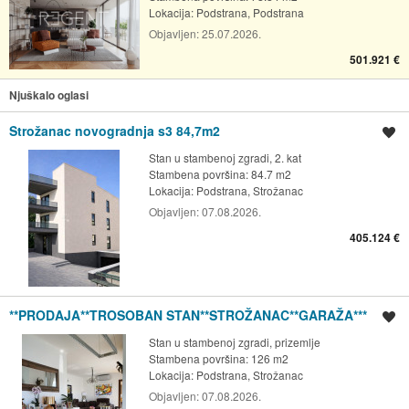
Lokacija:
Podstrana, Podstrana
Objavljen:
25.07.2026.
501.921 €
Njuškalo oglasi
Strožanac novogradnja s3 84,7m2
Spremi oglas
Stan u stambenoj zgradi, 2. kat
Stambena površina: 84.7 m2
Lokacija:
Podstrana, Strožanac
Objavljen:
07.08.2026.
405.124 €
**PRODAJA**TROSOBAN STAN**STROŽANAC**GARAŽA***
Spremi oglas
Stan u stambenoj zgradi, prizemlje
Stambena površina: 126 m2
Lokacija:
Podstrana, Strožanac
Objavljen:
07.08.2026.