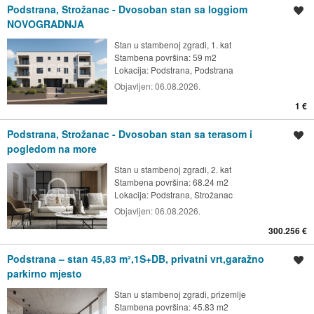
Podstrana, Strožanac - Dvosoban stan sa loggiom
Spremi oglas
NOVOGRADNJA
Stan u stambenoj zgradi, 1. kat
Stambena površina: 59 m2
Lokacija:
Podstrana, Podstrana
Objavljen:
06.08.2026.
1 €
Podstrana, Strožanac - Dvosoban stan sa terasom i
Spremi oglas
pogledom na more
Stan u stambenoj zgradi, 2. kat
Stambena površina: 68.24 m2
Lokacija:
Podstrana, Strožanac
Objavljen:
06.08.2026.
300.256 €
Podstrana – stan 45,83 m²,1S+DB, privatni vrt,garažno
Spremi oglas
parkirno mjesto
Stan u stambenoj zgradi, prizemlje
Stambena površina: 45.83 m2