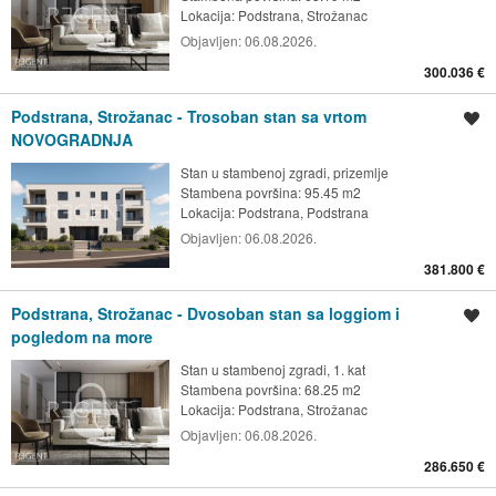
Lokacija:
Podstrana, Strožanac
Objavljen:
06.08.2026.
300.036 €
Podstrana, Strožanac - Trosoban stan sa vrtom
Spremi oglas
NOVOGRADNJA
Stan u stambenoj zgradi, prizemlje
Stambena površina: 95.45 m2
Lokacija:
Podstrana, Podstrana
Objavljen:
06.08.2026.
381.800 €
Podstrana, Strožanac - Dvosoban stan sa loggiom i
Spremi oglas
pogledom na more
Stan u stambenoj zgradi, 1. kat
Stambena površina: 68.25 m2
Lokacija:
Podstrana, Strožanac
Objavljen:
06.08.2026.
286.650 €