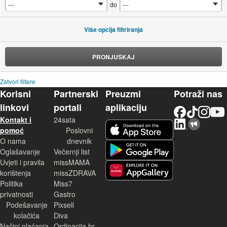
do
Više opcija filtriranja
PRONJUŠKAJ
Zatvori filtere
Korisni
Partnerski
Preuzmi
Potraži nas
linkovi
portali
aplikaciju
Facebook
TikTok
Instagram
YouTu
Kontakt i
24sata
LinkedIn
Njuškalo blog
iOS aplikacija
pomoć
Poslovni
O nama
dnevnik
Android aplikacija
Oglašavanje
Večernji list
Uvjeti i pravila
missMAMA
korištenja
missZDRAVA
Huawei aplikacija
Politika
Miss7
privatnosti
Gastro
Podešavanje
Pixsell
kolačića
Diva
Načini plaćanja
Ordinacija.hr