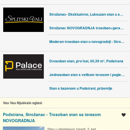
Strožanac- Ekskluzivno, Luksuzan stan u samom centru
Strožanac NOVOGRADNJA trosoban+garaža 2.kat
Moderan trosoban stan u novogradnji - Strožanac
Dvosoban stan, prvi kat, 60,39 m², Podstrana
Jednosoban stan s velikom terasom i pogledom na more
Stan s bazenom u Podstrani, prizemlje
Vau Vau Njuškalo oglasi
Podstrana, Strožanac - Trosoban stan sa terasom
Spremi oglas
NOVOGRADNJA
Stan u stambenoj zgradi, 2. kat