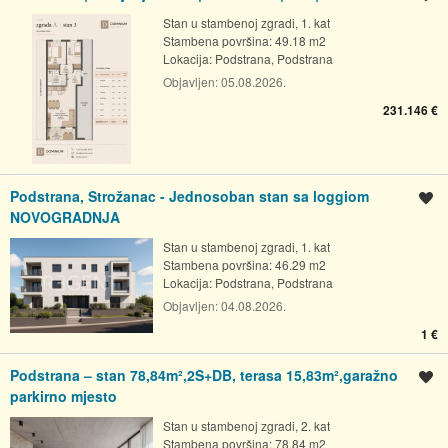
Stan u stambenoj zgradi, 1. kat
Stambena površina: 49.18 m2
Lokacija:
Podstrana, Podstrana
Objavljen:
05.08.2026.
231.146 €
Podstrana, Strožanac - Jednosoban stan sa loggiom
Spremi oglas
NOVOGRADNJA
Stan u stambenoj zgradi, 1. kat
Stambena površina: 46.29 m2
Lokacija:
Podstrana, Podstrana
Objavljen:
04.08.2026.
1 €
Podstrana – stan 78,84m²,2S+DB, terasa 15,83m²,garažno
Spremi oglas
parkirno mjesto
Stan u stambenoj zgradi, 2. kat
Stambena površina: 78.84 m2