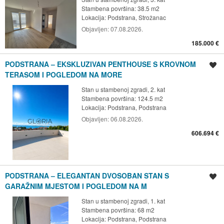
Stambena površina: 38.5 m2
Lokacija:
Podstrana, Strožanac
Objavljen:
07.08.2026.
185.000 €
PODSTRANA – EKSKLUZIVAN PENTHOUSE S KROVNOM
Spremi oglas
TERASOM I POGLEDOM NA MORE
Stan u stambenoj zgradi, 2. kat
Stambena površina: 124.5 m2
Lokacija:
Podstrana, Podstrana
Objavljen:
06.08.2026.
606.694 €
PODSTRANA – ELEGANTAN DVOSOBAN STAN S
Spremi oglas
GARAŽNIM MJESTOM I POGLEDOM NA M
Stan u stambenoj zgradi, 1. kat
Stambena površina: 68 m2
Lokacija:
Podstrana, Podstrana