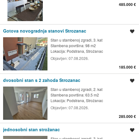
485.000 €
Gotova novogradnja stanovi Strozanac
Spremi oglas
Stan u stambenoj zgradi, 3. kat
Stambena površina: 98 m2
Lokacija:
Podstrana, Strožanac
Objavljen:
07.08.2026.
185.000 €
dvosobni stan s 2 zahoda Strozanac
Spremi oglas
Stan u stambenoj zgradi, 2. kat
Stambena površina: 63.5 m2
Lokacija:
Podstrana, Strožanac
Objavljen:
07.08.2026.
285.000 €
jednosobni stan strožanac
Spremi oglas
Stan u stambenoj zgradi, 3. kat