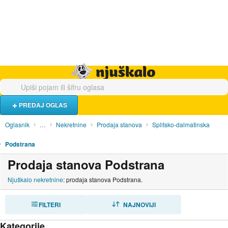
Hrana i piće
Turistički smještaj
Poslovi
Njuškalo naslovnica
PREDAJ OGLAS
Oglasnik
…
Nekretnine
Prodaja stanova
Splitsko-dalmatinska
Podstrana
Prodaja stanova Podstrana
Njuškalo nekretnine
: prodaja stanova Podstrana.
FILTERI
SORTIRAJ
NAJNOVIJI
Kategorije