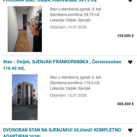
Spremi oglas
Stan u stambenoj zgradi, 3. kat
Stambena površina: 54.73 m2
Lokacija:
Osijek, Sjenjak
Objavljen:
14.07.2026.
154.000 €
Stan : Osijek, SJENJAK-FRANKOPANSKA , Četverosoban
Spremi oglas
116.40 m2,
Stan u stambenoj zgradi, 2. kat
Stambena površina: 116.4 m2
Lokacija:
Osijek, Sjenjak
Objavljen:
13.07.2026.
365.000 €
DVOSOBAN STAN NA SJENJAKU! 55,03m2! KOMPLETNO
Spremi oglas
ADAPTIRAN 2026!