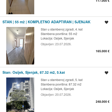
117.000 €
STAN | 55 m2 | KOMPLETNO ADAPTIRAN | SJENJAK
Spremi oglas
Stan u stambenoj zgradi, 4. kat
Stambena površina: 55 m2
Lokacija:
Osijek, Sjenjak
Objavljen:
23.07.2026.
165.000 €
Stan: Osijek, Sjenjak, 87.32 m2, 5.kat
Spremi oglas
Stan u stambenoj zgradi, 5. kat
Stambena površina: 87.32 m2
Lokacija:
Osijek, Sjenjak
Objavljen:
20.07.2026.
248.000 €