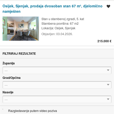
Osijek, Sjenjak, prodaja dvosoban stan 67 m², djelomično
Spremi oglas
namješten
Stan u stambenoj zgradi, 5. kat
Stambena površina: 67 m2
Lokacija:
Osijek, Sjenjak
Objavljen:
03.04.2026.
215.000 €
FILTRIRAJ REZULTATE
Županija
---
Grad/Općina
---
Naselje
---
Razgledavanje putem video poziva