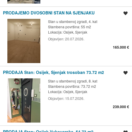
PRODAJEMO DVOSOBNI STAN NA SJENJAKU
Spremi oglas
Stan u stambenoj zgradi, 4. kat
Stambena površina: 55 m2
Lokacija:
Osijek, Sjenjak
Objavljen:
20.07.2026.
165.000 €
PRODAJA Stan: Osijek, Sjenjak trosoban 73.72 m2
Spremi oglas
Stan u stambenoj zgradi, 8. kat
Stambena površina: 73.72 m2
Lokacija:
Osijek, Sjenjak
Objavljen:
15.07.2026.
239.000 €
PRODAJA Stan: Osijek,Vukovarska, 54.73 m2