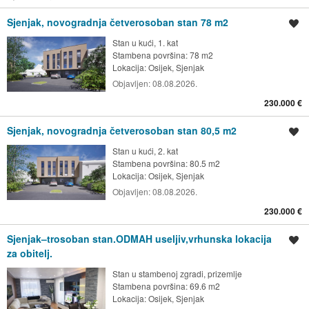
Sjenjak, novogradnja četverosoban stan 78 m2
Spremi oglas
Stan u kući, 1. kat
Stambena površina: 78 m2
Lokacija:
Osijek, Sjenjak
Objavljen:
08.08.2026.
230.000 €
Sjenjak, novogradnja četverosoban stan 80,5 m2
Spremi oglas
Stan u kući, 2. kat
Stambena površina: 80.5 m2
Lokacija:
Osijek, Sjenjak
Objavljen:
08.08.2026.
230.000 €
Sjenjak–trosoban stan.ODMAH useljiv,vrhunska lokacija
Spremi oglas
za obitelj.
Stan u stambenoj zgradi, prizemlje
Stambena površina: 69.6 m2
Lokacija:
Osijek, Sjenjak