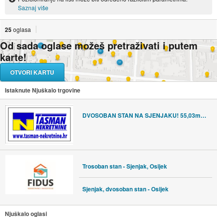
Saznaj više
25
oglasa
Od sada oglase možeš pretraživati i putem
karte!
OTVORI KARTU
Istaknute Njuškalo trgovine
DVOSOBAN STAN NA SJENJAKU! 55,03m2! KOMPLETNO ADAPTIRAN 2026!
Trosoban stan - Sjenjak, Osijek
Sjenjak, dvosoban stan - Osijek
Njuškalo oglasi