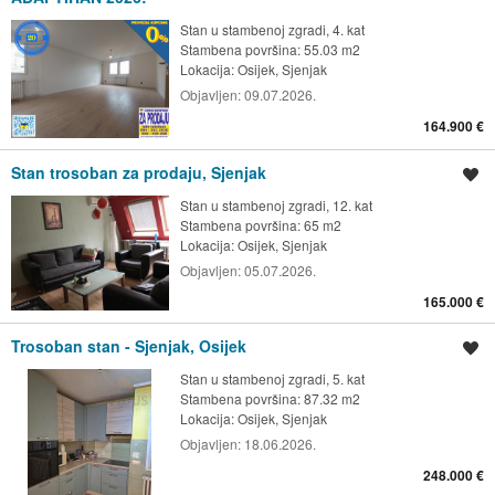
Stan u stambenoj zgradi, 4. kat
Stambena površina: 55.03 m2
Lokacija:
Osijek, Sjenjak
Objavljen:
09.07.2026.
164.900 €
Stan trosoban za prodaju, Sjenjak
Spremi oglas
Stan u stambenoj zgradi, 12. kat
Stambena površina: 65 m2
Lokacija:
Osijek, Sjenjak
Objavljen:
05.07.2026.
165.000 €
Trosoban stan - Sjenjak, Osijek
Spremi oglas
Stan u stambenoj zgradi, 5. kat
Stambena površina: 87.32 m2
Lokacija:
Osijek, Sjenjak
Objavljen:
18.06.2026.
248.000 €