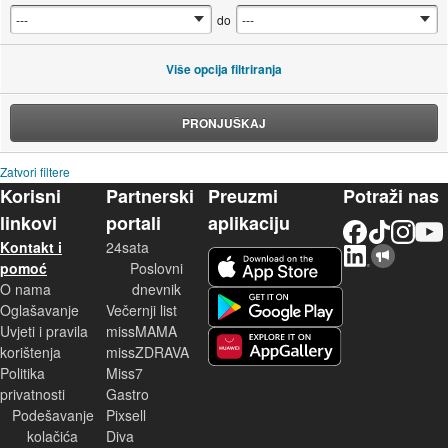
do
Više opcija filtriranja
PRONJUŠKAJ
Zatvori filtere
Korisni
Partnerski
Preuzmi
Potraži nas
linkovi
portali
aplikaciju
Facebook
TikTok
Instagram
YouTu
Kontakt i
24sata
LinkedIn
Njuškalo blog
iOS aplikacija
pomoć
Poslovni
O nama
dnevnik
Android aplikacija
Oglašavanje
Večernji list
Uvjeti i pravila
missMAMA
korištenja
missZDRAVA
Huawei aplikacija
Politika
Miss7
privatnosti
Gastro
Podešavanje
Pixsell
kolačića
Diva