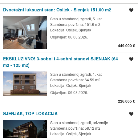
Dvoetažni luksuzni stan: Osijek - Sjenjak 151.00 m2
Spremi oglas
Stan u stambenoj zgradi, 5. kat
Stambena površina: 151.6 m2
Lokacija:
Osijek, Sjenjak
Objavljen:
06.08.2026.
449.000 €
EKSKLUZIVNO! 3-sobni i 4-sobni stanovi SJENJAK (64
Spremi oglas
m2 - 125 m2)
Stan u stambenoj zgradi, 1. kat
Stambena površina: 64.59 m2
Lokacija:
Osijek, Sjenjak
Objavljen:
06.08.2026.
226.065 €
SJENJAK, TOP LOKACIJA
Spremi oglas
Stan u stambenoj zgradi, prizemlje
Stambena površina: 58.12 m2
Lokacija:
Osijek, Sjenjak