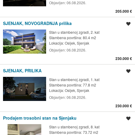
Objavljen:
06.08.2026.
205.000 €
SJENJAK, NOVOGRADNJA prilika
Spremi oglas
Stan u stambenoj zgradi, 2. kat
Stambena površina: 80.4 m2
Lokacija:
Osijek, Sjenjak
Objavljen:
06.08.2026.
230.000 €
SJENJAK, PRILIKA
Spremi oglas
Stan u stambenoj zgradi, 1. kat
Stambena površina: 77.8 m2
Lokacija:
Osijek, Sjenjak
Objavljen:
06.08.2026.
230.000 €
Prodajem trosobni stan na Sjenjaku
Spremi oglas
Stan u stambenoj zgradi, 8. kat
Stambena površina: 73.72 m2