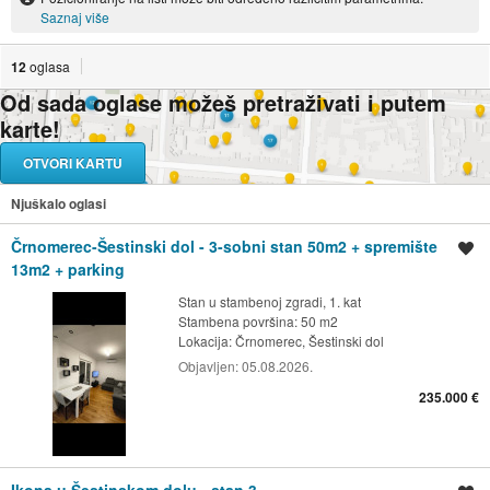
Saznaj više
12
oglasa
Od sada oglase možeš pretraživati i putem
karte!
OTVORI KARTU
Njuškalo oglasi
Črnomerec-Šestinski dol - 3-sobni stan 50m2 + spremište
Spremi oglas
13m2 + parking
Stan u stambenoj zgradi, 1. kat
Stambena površina: 50 m2
Lokacija:
Črnomerec, Šestinski dol
Objavljen:
05.08.2026.
235.000 €
Ikona u Šestinskom dolu - stan 3