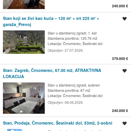
240.000 €
Stan koji se živi kao kuća – 120 m² + vrt 225 m² +
Spremi oglas
garaža_Prevoj
Stan u stambenoj zgradi, 1. kat
Stambena površina: 120.76 m2
Lokacija:
Črnomerec, Šestinski dol
Objavljen:
27.07.2026.
379.000 €
Stan: Zagreb, Črnomerec, 67.00 m2, ATRAKTIVNA
Spremi oglas
LOKACIJA
Stan u stambenoj zgradi, suteren
Stambena površina: 67 m2
Lokacija:
Črnomerec, Šestinski dol
Objavljen:
08.06.2026.
240.000 €
Stan, Prodaja, Črnomerec, Šestinski dol, 53m2, 2-sobni
Spremi oglas