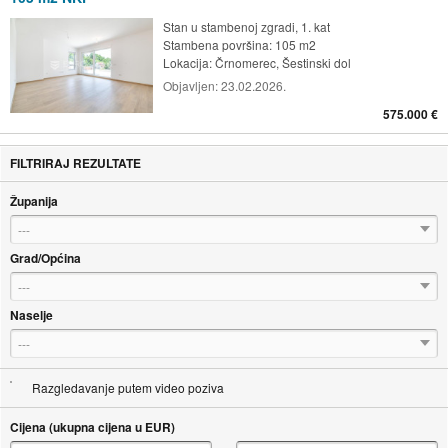
Stan u stambenoj zgradi, 1. kat
Stambena površina: 105 m2
Lokacija:
Črnomerec, Šestinski dol
Objavljen:
23.02.2026.
575.000 €
FILTRIRAJ REZULTATE
Županija
---
Grad/Općina
---
Naselje
---
Razgledavanje putem video poziva
Cijena (ukupna cijena u EUR)