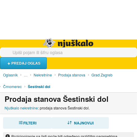
Hrana i piće
Turistički smještaj
Poslovi
Njuškalo naslovnica
PREDAJ OGLAS
Oglasnik
…
Nekretnine
Prodaja stanova
Grad Zagreb
Črnomerec
Šestinski dol
Prodaja stanova Šestinski dol
Njuškalo nekretnine
: prodaja stanova Šestinski dol.
FILTERI
SORTIRAJ
NAJNOVIJI
Pozicioniranje na listi može biti određeno različitim parametrima.