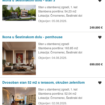
Spremi oglas
Stan u stambenoj zgradi, 1. kat
Stambena površina: 54.23 m2
Lokacija:
Črnomerec, Šestinski dol
Objavljen:
05.08.2026.
249.890 €
Ikona u Šestinskom dolu - penthouse
Spremi oglas
Stan u stambenoj zgradi
Stambena površina: 163.85 m2
Lokacija:
Črnomerec, Šestinski dol
Objavljen:
04.08.2026.
699.000 €
Dvosoban stan 52 m2 s terasom, okružen zelenilom
Spremi oglas
Stan u stambenoj zgradi, 1. kat
Stambena površina: 52.04 m2
Lokacija:
Črnomerec, Šestinski dol
Objavljen:
02.08.2026.