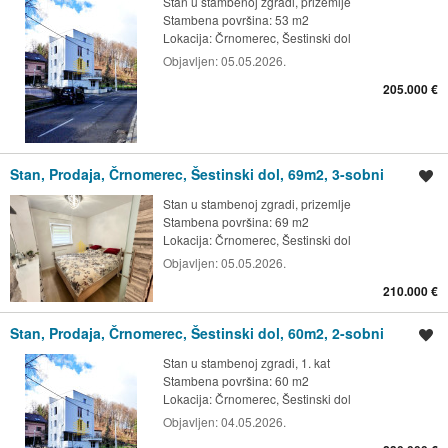
Stan u stambenoj zgradi, prizemlje
Stambena površina: 53 m2
Lokacija:
Črnomerec, Šestinski dol
Objavljen:
05.05.2026.
205.000 €
Stan, Prodaja, Črnomerec, Šestinski dol, 69m2, 3-sobni
Spremi oglas
Stan u stambenoj zgradi, prizemlje
Stambena površina: 69 m2
Lokacija:
Črnomerec, Šestinski dol
Objavljen:
05.05.2026.
210.000 €
Stan, Prodaja, Črnomerec, Šestinski dol, 60m2, 2-sobni
Spremi oglas
Stan u stambenoj zgradi, 1. kat
Stambena površina: 60 m2
Lokacija:
Črnomerec, Šestinski dol
Objavljen:
04.05.2026.