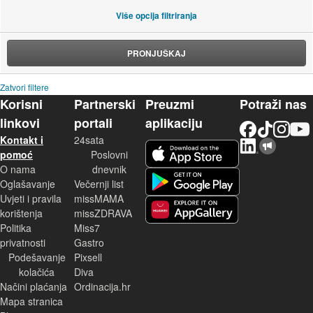
Više opcija filtriranja
PRONJUŠKAJ
Zatvori filtere
Korisni
Partnerski
Preuzmi
Potraži nas
linkovi
portali
aplikaciju
Facebook
TikTok
Instagram
YouTu
Kontakt i
24sata
LinkedIn
Njuškalo blog
iOS aplikacija
pomoć
Poslovni
O nama
dnevnik
Android aplikacija
Oglašavanje
Večernji list
Uvjeti i pravila
missMAMA
korištenja
missZDRAVA
Huawei aplikacija
Politika
Miss7
privatnosti
Gastro
Podešavanje
Pixsell
kolačića
Diva
Načini plaćanja
Ordinacija.hr
Mapa stranica