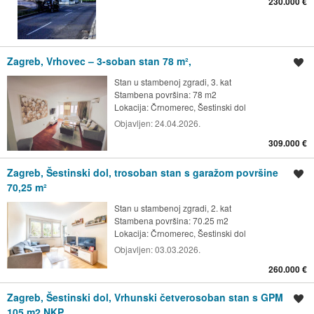
230.000 €
Zagreb, Vrhovec – 3-soban stan 78 m²,
Spremi oglas
Stan u stambenoj zgradi, 3. kat
Stambena površina: 78 m2
Lokacija:
Črnomerec, Šestinski dol
Objavljen:
24.04.2026.
309.000 €
Zagreb, Šestinski dol, trosoban stan s garažom površine
Spremi oglas
70,25 m²
Stan u stambenoj zgradi, 2. kat
Stambena površina: 70.25 m2
Lokacija:
Črnomerec, Šestinski dol
Objavljen:
03.03.2026.
260.000 €
Zagreb, Šestinski dol, Vrhunski četverosoban stan s GPM
Spremi oglas
105 m2 NKP