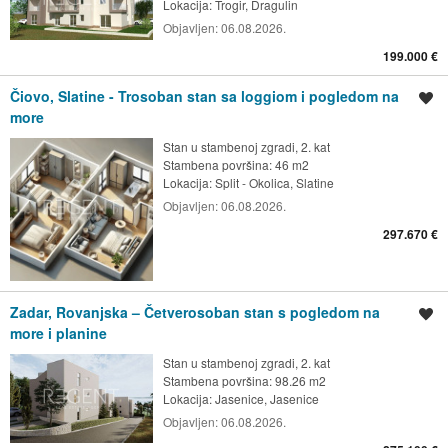
Lokacija:
Trogir, Dragulin
Objavljen:
06.08.2026.
199.000 €
Čiovo, Slatine - Trosoban stan sa loggiom i pogledom na
Spremi oglas
more
Stan u stambenoj zgradi, 2. kat
Stambena površina: 46 m2
Lokacija:
Split - Okolica, Slatine
Objavljen:
06.08.2026.
297.670 €
Zadar, Rovanjska – Četverosoban stan s pogledom na
Spremi oglas
more i planine
Stan u stambenoj zgradi, 2. kat
Stambena površina: 98.26 m2
Lokacija:
Jasenice, Jasenice
Objavljen:
06.08.2026.