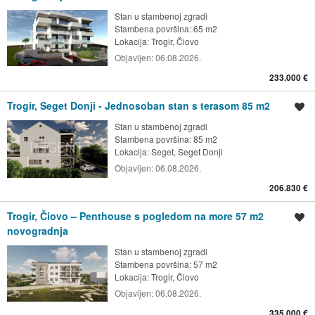
Stan u stambenoj zgradi
Stambena površina: 65 m2
Lokacija:
Trogir, Čiovo
Objavljen:
06.08.2026.
233.000 €
Trogir, Seget Donji - Jednosoban stan s terasom 85 m2
Spremi oglas
Stan u stambenoj zgradi
Stambena površina: 85 m2
Lokacija:
Seget, Seget Donji
Objavljen:
06.08.2026.
206.830 €
Trogir, Čiovo – Penthouse s pogledom na more 57 m2
Spremi oglas
novogradnja
Stan u stambenoj zgradi
Stambena površina: 57 m2
Lokacija:
Trogir, Čiovo
Objavljen:
06.08.2026.
335.000 €