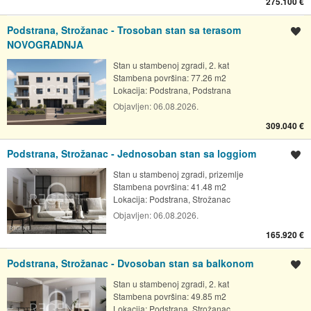
275.100 €
Podstrana, Strožanac - Trosoban stan sa terasom
Spremi oglas
NOVOGRADNJA
Stan u stambenoj zgradi, 2. kat
Stambena površina: 77.26 m2
Lokacija:
Podstrana, Podstrana
Objavljen:
06.08.2026.
309.040 €
Podstrana, Strožanac - Jednosoban stan sa loggiom
Spremi oglas
Stan u stambenoj zgradi, prizemlje
Stambena površina: 41.48 m2
Lokacija:
Podstrana, Strožanac
Objavljen:
06.08.2026.
165.920 €
Podstrana, Strožanac - Dvosoban stan sa balkonom
Spremi oglas
Stan u stambenoj zgradi, 2. kat
Stambena površina: 49.85 m2
Lokacija:
Podstrana, Strožanac