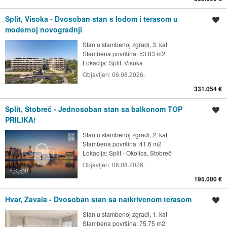
Split, Visoka - Dvosoban stan s lođom i terasom u
Spremi oglas
modernoj novogradnji
Stan u stambenoj zgradi, 3. kat
Stambena površina: 53.83 m2
Lokacija:
Split, Visoka
Objavljen:
06.08.2026.
331.054 €
Split, Stobreč - Jednosoban stan sa balkonom TOP
Spremi oglas
PRILIKA!
Stan u stambenoj zgradi, 2. kat
Stambena površina: 41.6 m2
Lokacija:
Split - Okolica, Stobreč
Objavljen:
06.08.2026.
195.000 €
Hvar, Zavala - Dvosoban stan sa natkrivenom terasom
Spremi oglas
Stan u stambenoj zgradi, 1. kat
Stambena površina: 75.75 m2