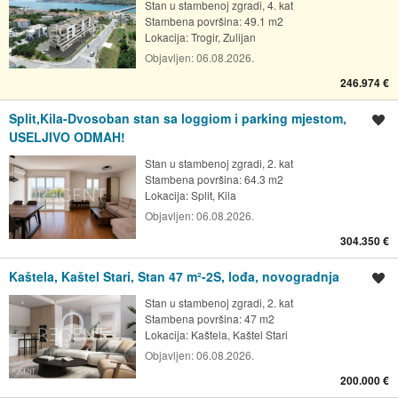
Stan u stambenoj zgradi, 4. kat
Stambena površina: 49.1 m2
Lokacija:
Trogir, Zulijan
Objavljen:
06.08.2026.
246.974 €
Split,Kila-Dvosoban stan sa loggiom i parking mjestom,
Spremi oglas
USELJIVO ODMAH!
Stan u stambenoj zgradi, 2. kat
Stambena površina: 64.3 m2
Lokacija:
Split, Kila
Objavljen:
06.08.2026.
304.350 €
Kaštela, Kaštel Stari, Stan 47 m²-2S, lođa, novogradnja
Spremi oglas
Stan u stambenoj zgradi, 2. kat
Stambena površina: 47 m2
Lokacija:
Kaštela, Kaštel Stari
Objavljen:
06.08.2026.
200.000 €