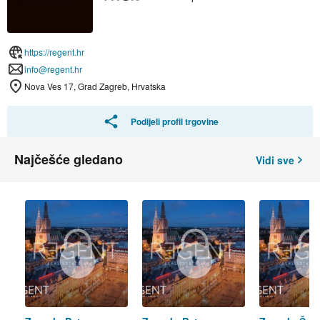
https://regent.hr
info@regent.hr
Nova Ves 17, Grad Zagreb, Hrvatska
Podijeli profil trgovine
Najčešće gledano
Vidi sve