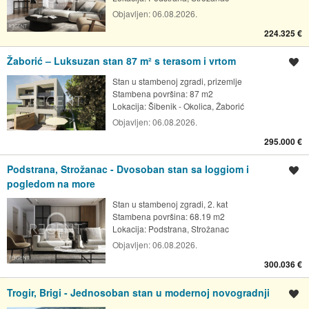
Objavljen:
06.08.2026.
224.325 €
Žaborić – Luksuzan stan 87 m² s terasom i vrtom
Spremi oglas
Stan u stambenoj zgradi, prizemlje
Stambena površina: 87 m2
Lokacija:
Šibenik - Okolica, Žaborić
Objavljen:
06.08.2026.
295.000 €
Podstrana, Strožanac - Dvosoban stan sa loggiom i
Spremi oglas
pogledom na more
Stan u stambenoj zgradi, 2. kat
Stambena površina: 68.19 m2
Lokacija:
Podstrana, Strožanac
Objavljen:
06.08.2026.
300.036 €
Trogir, Brigi - Jednosoban stan u modernoj novogradnji
Spremi oglas