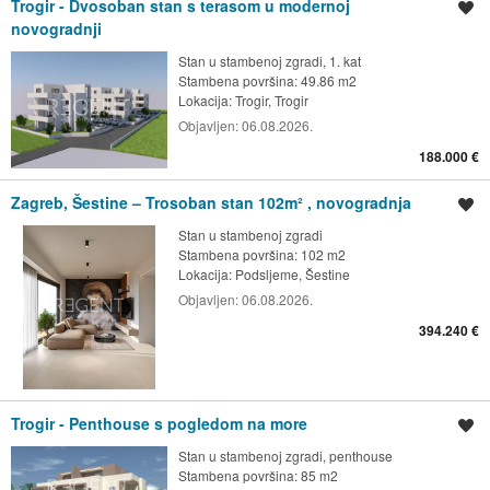
Trogir - Dvosoban stan s terasom u modernoj
Spremi oglas
novogradnji
Stan u stambenoj zgradi, 1. kat
Stambena površina: 49.86 m2
Lokacija:
Trogir, Trogir
Objavljen:
06.08.2026.
188.000 €
Zagreb, Šestine – Trosoban stan 102m² , novogradnja
Spremi oglas
Stan u stambenoj zgradi
Stambena površina: 102 m2
Lokacija:
Podsljeme, Šestine
Objavljen:
06.08.2026.
394.240 €
Trogir - Penthouse s pogledom na more
Spremi oglas
Stan u stambenoj zgradi, penthouse
Stambena površina: 85 m2