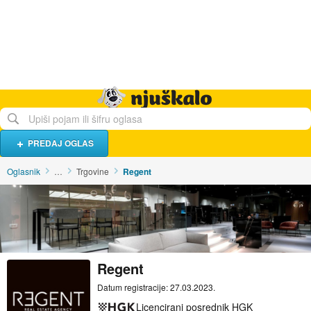
Hrana i piće
Turistički smještaj
Poslovi
Njuškalo naslovnica
PREDAJ OGLAS
Oglasnik
…
Trgovine
Regent
Regent
Datum registracije: 27.03.2023.
Licencirani posrednik HGK