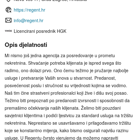
https://regent.hr
info@regent.hr
Licencirani posrednik HGK
Opis djelatnosti
Mi nismo još jedna agencija za posredovanje u prometu
nekretnina. Shvaćanje potreba klijenata je ispred svega što
radimo, ono dolazi prvo. Ono čemu težimo je pružanje najbolje
usluge i pretvaranje Vaših snova u stvarnost. Predanost,
posvećenost poslu i stručnost su vrijednosti kojima se vodimo.
Naš tim čine strastveni profesionalci koji žive i dišu svoj posao.
Težimo biti prepoznati po predanosti izvrsnosti i sposobnosti da
premašimo očekivanja naših klijenata. Želimo biti pouzdani
savjetnici klijentima i podići ljestvicu za standard usluga na tržištu
nekretnina. Neprestano se usavršavamo i prilagođavamo tržištu
koje se konstantno mijenja, kako bismo osigurali najvišu razinu
usluge. U Regentu čvrsto vjerujemo da možemo napraviti