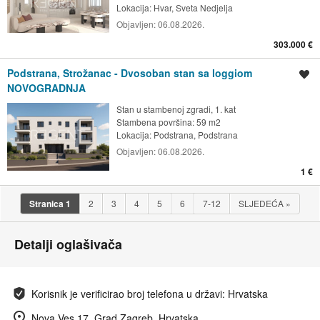
Lokacija:
Hvar, Sveta Nedjelja
Objavljen:
06.08.2026.
303.000 €
Podstrana, Strožanac - Dvosoban stan sa loggiom
Spremi oglas
NOVOGRADNJA
Stan u stambenoj zgradi, 1. kat
Stambena površina: 59 m2
Lokacija:
Podstrana, Podstrana
Objavljen:
06.08.2026.
1 €
Stranica
1
2
3
4
5
6
7-12
SLJEDEĆA
»
Detalji oglašivača
Korisnik je verificirao broj telefona u državi: Hrvatska
Nova Ves 17, Grad Zagreb, Hrvatska