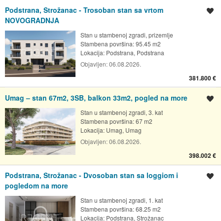
Podstrana, Strožanac - Trosoban stan sa vrtom
Spremi oglas
NOVOGRADNJA
Stan u stambenoj zgradi, prizemlje
Stambena površina: 95.45 m2
Lokacija:
Podstrana, Podstrana
Objavljen:
06.08.2026.
381.800 €
Umag – stan 67m2, 3SB, balkon 33m2, pogled na more
Spremi oglas
Stan u stambenoj zgradi, 3. kat
Stambena površina: 67 m2
Lokacija:
Umag, Umag
Objavljen:
06.08.2026.
398.002 €
Podstrana, Strožanac - Dvosoban stan sa loggiom i
Spremi oglas
pogledom na more
Stan u stambenoj zgradi, 1. kat
Stambena površina: 68.25 m2
Lokacija:
Podstrana, Strožanac