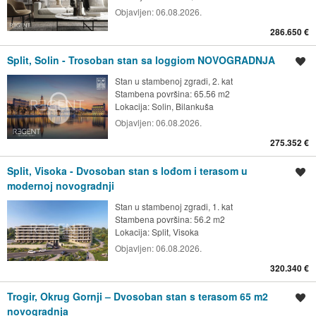
Objavljen:
06.08.2026.
286.650 €
Split, Solin - Trosoban stan sa loggiom NOVOGRADNJA
Spremi oglas
Stan u stambenoj zgradi, 2. kat
Stambena površina: 65.56 m2
Lokacija:
Solin, Bilankuša
Objavljen:
06.08.2026.
275.352 €
Split, Visoka - Dvosoban stan s lođom i terasom u
Spremi oglas
modernoj novogradnji
Stan u stambenoj zgradi, 1. kat
Stambena površina: 56.2 m2
Lokacija:
Split, Visoka
Objavljen:
06.08.2026.
320.340 €
Trogir, Okrug Gornji – Dvosoban stan s terasom 65 m2
Spremi oglas
novogradnja