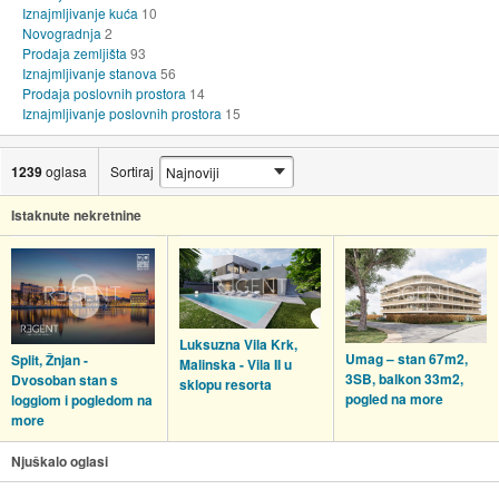
Iznajmljivanje kuća
10
Novogradnja
2
Prodaja zemljišta
93
Iznajmljivanje stanova
56
Prodaja poslovnih prostora
14
Iznajmljivanje poslovnih prostora
15
1239
oglasa
Sortiraj
Istaknute nekretnine
Luksuzna Vila Krk,
Umag – stan 67m2,
Split, Žnjan -
Malinska - Vila II u
3SB, balkon 33m2,
Dvosoban stan s
sklopu resorta
pogled na more
loggiom i pogledom na
more
Njuškalo oglasi