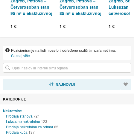
Zagreb, Petrova –
Zagreb, Petrova –
Zagreb, Šest
Četverosoban stan
Četverosoban stan
Luksuzan
95 m² u ekskluzivnoj
85 m² u ekskluzivnoj
četverosoba
novogradnji
novogradnji
158m2, novo
1 €
1 €
1 €
Pozicioniranje na listi može biti određeno različitim parametrima.
Saznaj više
SORTIRAJ
NAJNOVIJI
KATEGORIJE
Nekretnine
Prodaja stanova
724
Luksuzne nekretnine
123
Prodaja nekretnina za odmor
65
Prodaja kuća
137