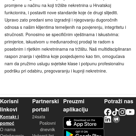
promjene u načinu na koji tržište nekretnina u Hrvatskoj
funkcionira, i postaviti nove standarde koje će drugi slijediti.
Upravo zato predani smo izgradnji i njegovanju dugoročnih
odnosa s našim klijentima temeljenih na povjerenju, integritetu i
stručnosti. Ponosimo se specifičnim vještinama i iskustvima:
primjerice, iskustvom u međunarodnoj prodaji te radom s
posebnim i rijetkim nekretninama na tržištu. Naš multidisciplinaran
raspon znanja i vještina koje posjedujemo kao tim, omogućava
nam da pružimo uslugu svjetske klase i potpunu profesionalnu
podršku pri odabiru, pregovaranju i kupnji nekretnine.
Korisni
Partnerski
Preuzmi
Potraži nas
linkovi
portali
aplikaciju
Facebook
TikTok
Instagram
YouTu
Kontakt i
24sata
LinkedIn
Njuškalo blog
iOS aplikacija
pomoć
Poslovni
O nama
dnevnik
Android aplikacija
Oglašavanje
Večernji list