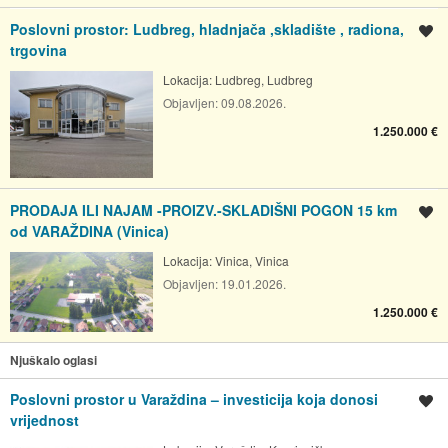
Poslovni prostor: Ludbreg, hladnjača ,skladište , radiona,
Spremi oglas
trgovina
Lokacija:
Ludbreg, Ludbreg
Objavljen:
09.08.2026.
1.250.000 €
PRODAJA ILI NAJAM -PROIZV.-SKLADIŠNI POGON 15 km
Spremi oglas
od VARAŽDINA (Vinica)
Lokacija:
Vinica, Vinica
Objavljen:
19.01.2026.
1.250.000 €
Njuškalo oglasi
Poslovni prostor u Varaždina – investicija koja donosi
Spremi oglas
vrijednost