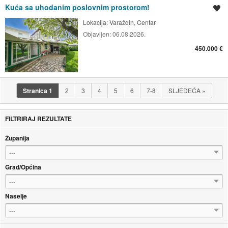
Kuća sa uhodanim poslovnim prostorom!
Spremi oglas
Lokacija:
Varaždin, Centar
Objavljen:
06.08.2026.
450.000 €
Stranica
1
2
3
4
5
6
7-8
SLJEDEĆA
»
FILTRIRAJ REZULTATE
Županija
---
Grad/Općina
---
Naselje
---