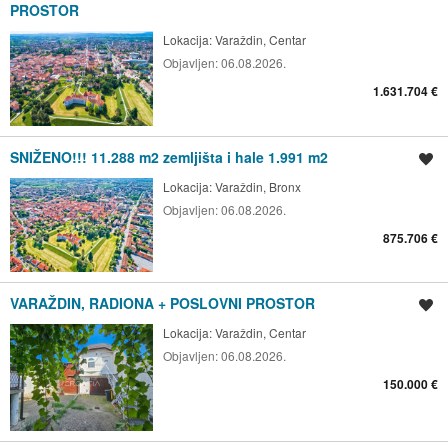
PROSTOR
Lokacija:
Varaždin, Centar
Objavljen:
06.08.2026.
1.631.704 €
SNIŽENO!!! 11.288 m2 zemljišta i hale 1.991 m2
Spremi oglas
Lokacija:
Varaždin, Bronx
Objavljen:
06.08.2026.
875.706 €
VARAŽDIN, RADIONA + POSLOVNI PROSTOR
Spremi oglas
Lokacija:
Varaždin, Centar
Objavljen:
06.08.2026.
150.000 €