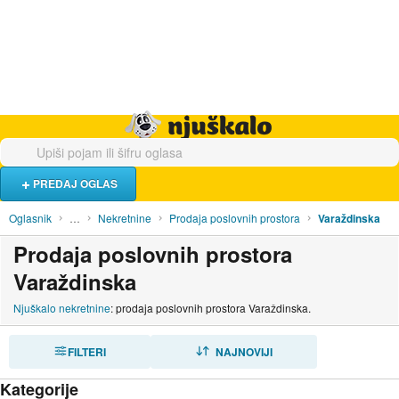
Hrana i piće
Turistički smještaj
Poslovi
Njuškalo naslovnica
PREDAJ OGLAS
Oglasnik
…
Nekretnine
Prodaja poslovnih prostora
Varaždinska
Prodaja poslovnih prostora
Varaždinska
Njuškalo nekretnine
: prodaja poslovnih prostora Varaždinska.
FILTERI
SORTIRAJ
NAJNOVIJI
Kategorije