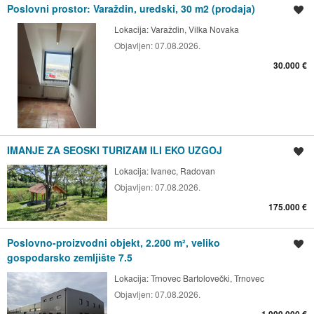
Poslovni prostor: Varaždin, uredski, 30 m2 (prodaja)
Spremi oglas
Lokacija:
Varaždin, Vilka Novaka
Objavljen:
07.08.2026.
30.000 €
IMANJE ZA SEOSKI TURIZAM ILI EKO UZGOJ
Spremi oglas
Lokacija:
Ivanec, Radovan
Objavljen:
07.08.2026.
175.000 €
Poslovno-proizvodni objekt, 2.200 m², veliko
Spremi oglas
gospodarsko zemljište 7.5
Lokacija:
Trnovec Bartolovečki, Trnovec
Objavljen:
07.08.2026.