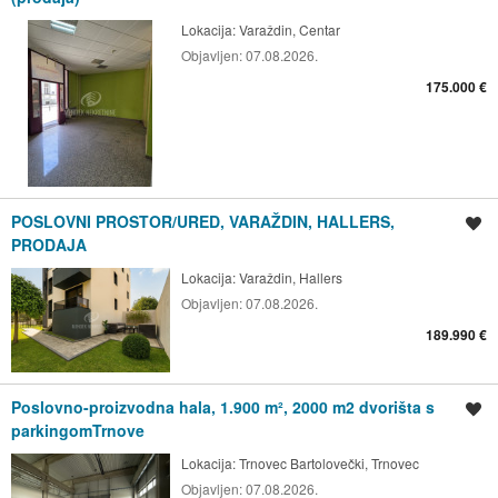
Lokacija:
Varaždin, Centar
Objavljen:
07.08.2026.
175.000 €
POSLOVNI PROSTOR/URED, VARAŽDIN, HALLERS,
Spremi oglas
PRODAJA
Lokacija:
Varaždin, Hallers
Objavljen:
07.08.2026.
189.990 €
Poslovno-proizvodna hala, 1.900 m², 2000 m2 dvorišta s
Spremi oglas
parkingomTrnove
Lokacija:
Trnovec Bartolovečki, Trnovec
Objavljen:
07.08.2026.