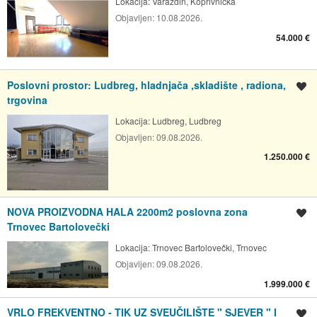
Lokacija:
Varaždin, Koprivnička
Objavljen:
10.08.2026.
54.000 €
Poslovni prostor: Ludbreg, hladnjača ,skladište , radiona,
Spremi oglas
trgovina
Lokacija:
Ludbreg, Ludbreg
Objavljen:
09.08.2026.
1.250.000 €
NOVA PROIZVODNA HALA 2200m2 poslovna zona
Spremi oglas
Trnovec Bartolovečki
Lokacija:
Trnovec Bartolovečki, Trnovec
Objavljen:
09.08.2026.
1.999.000 €
VRLO FREKVENTNO - TIK UZ SVEUČILIŠTE " SJEVER " I
Spremi oglas