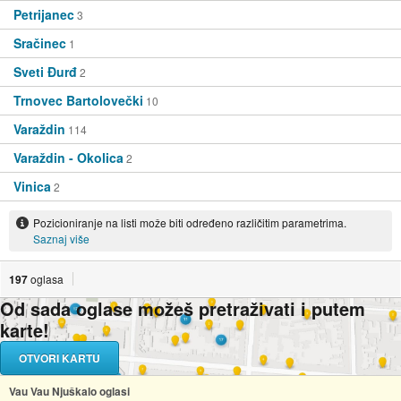
Petrijanec
3
Sračinec
1
Sveti Đurđ
2
Trnovec Bartolovečki
10
Varaždin
114
Varaždin - Okolica
2
Vinica
2
Pozicioniranje na listi može biti određeno različitim parametrima.
Saznaj više
197
oglasa
Od sada oglase možeš pretraživati i putem
karte!
OTVORI KARTU
Vau Vau Njuškalo oglasi