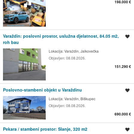
198.000 €
Varaždin: poslovni prostor, uslužna djelatnost, 84.05 m2,
Spremi oglas
roh bau
Lokacija:
Varaždin, Jalkovečka
Objavljen:
08.08.2026.
151.290 €
Poslovno-stambeni objekt u Varaždinu
Spremi oglas
Lokacija:
Varaždin, Biškupec
Objavljen:
08.08.2026.
690.000 €
Pekara / stambeni prostor: Slanje, 320 m2
Spremi oglas