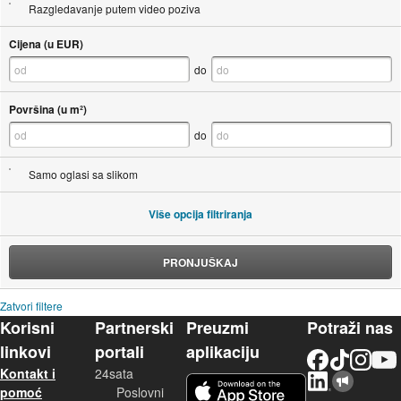
Razgledavanje putem video poziva
Cijena (u EUR)
do
Površina (u m²)
do
Samo oglasi sa slikom
Više opcija filtriranja
PRONJUŠKAJ
Zatvori filtere
Korisni
Partnerski
Preuzmi
Potraži nas
linkovi
portali
aplikaciju
Facebook
TikTok
Instagram
YouTu
Kontakt i
24sata
LinkedIn
Njuškalo blog
iOS aplikacija
pomoć
Poslovni