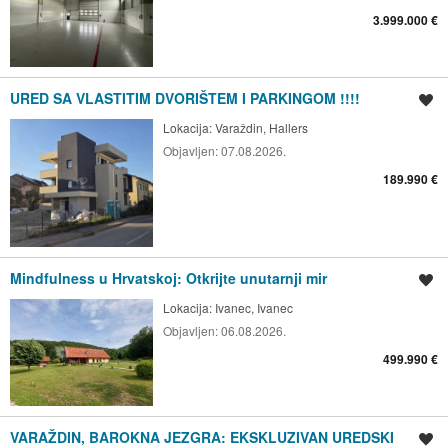
3.999.000 €
URED SA VLASTITIM DVORIŠTEM I PARKINGOM !!!!
Spremi oglas
Lokacija:
Varaždin, Hallers
Objavljen:
07.08.2026.
189.990 €
Mindfulness u Hrvatskoj: Otkrijte unutarnji mir
Spremi oglas
Lokacija:
Ivanec, Ivanec
Objavljen:
06.08.2026.
499.990 €
VARAŽDIN, BAROKNA JEZGRA: EKSKLUZIVAN UREDSKI
Spremi oglas