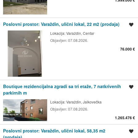
1.999.000 €
Poslovni prostor: Varaždin, ulični lokal, 22 m2 (prodaja)
Spremi oglas
Lokacija:
Varaždin, Centar
Objavljen:
07.08.2026.
76.000 €
Boutique rezidencijalna zgradi sa tri etaže, 7 natkrivenih
Spremi oglas
parkirnih m
Lokacija:
Varaždin, Jalkovečka
Objavljen:
07.08.2026.
1.265.476 €
Poslovni prostor: Varaždin, ulični lokal, 58,35 m2
Spremi oglas
(prodaja)