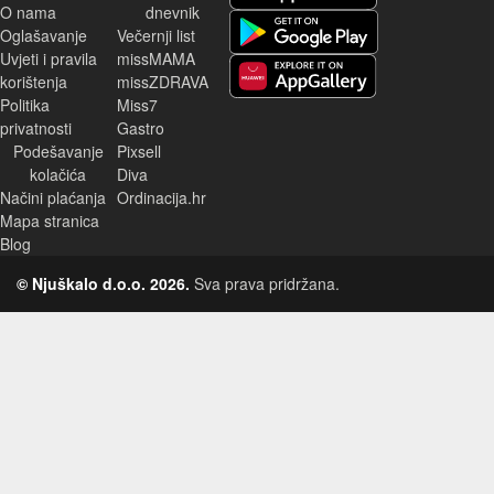
O nama
dnevnik
Android aplikacija
Oglašavanje
Večernji list
Uvjeti i pravila
missMAMA
korištenja
missZDRAVA
Huawei aplikacija
Politika
Miss7
privatnosti
Gastro
Podešavanje
Pixsell
kolačića
Diva
Načini plaćanja
Ordinacija.hr
Mapa stranica
Blog
© Njuškalo d.o.o. 2026.
Sva prava pridržana.