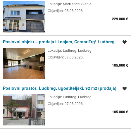
Lokacija:
Martijanec, Slanje
Objavljen:
08.08.2026.
229.000 €
Poslovni objekt – prodaja ili najam, Centar-Trg! Ludbreg
Spremi oglas
Lokacija:
Ludbreg, Ludbreg
Objavljen:
07.08.2026.
105.000 €
Poslovni prostor: Ludbreg, ugostiteljski, 92 m2 (prodaja)
Spremi oglas
Lokacija:
Ludbreg, Ludbreg
Objavljen:
07.08.2026.
105.000 €