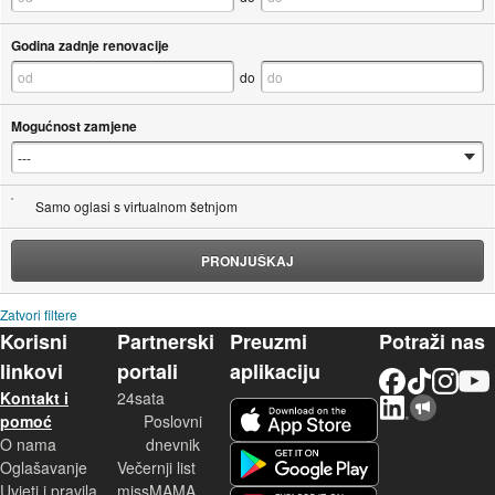
Godina zadnje renovacije
do
Mogućnost zamjene
Samo oglasi s virtualnom šetnjom
PRONJUŠKAJ
Zatvori filtere
Korisni
Partnerski
Preuzmi
Potraži nas
linkovi
portali
aplikaciju
Facebook
TikTok
Instagram
YouTu
Kontakt i
24sata
LinkedIn
Njuškalo blog
iOS aplikacija
pomoć
Poslovni
O nama
dnevnik
Android aplikacija
Oglašavanje
Večernji list
Uvjeti i pravila
missMAMA