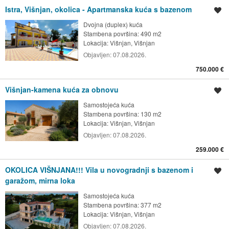
Istra, Višnjan, okolica - Apartmanska kuća s bazenom
Spremi oglas
Dvojna (duplex) kuća
Stambena površina: 490 m2
Lokacija:
Višnjan, Višnjan
Objavljen:
07.08.2026.
750.000 €
Višnjan-kamena kuća za obnovu
Spremi oglas
Samostojeća kuća
Stambena površina: 130 m2
Lokacija:
Višnjan, Višnjan
Objavljen:
07.08.2026.
259.000 €
OKOLICA VIŠNJANA!!! Vila u novogradnji s bazenom i
Spremi oglas
garažom, mirna loka
Samostojeća kuća
Stambena površina: 377 m2
Lokacija:
Višnjan, Višnjan
Objavljen:
07.08.2026.