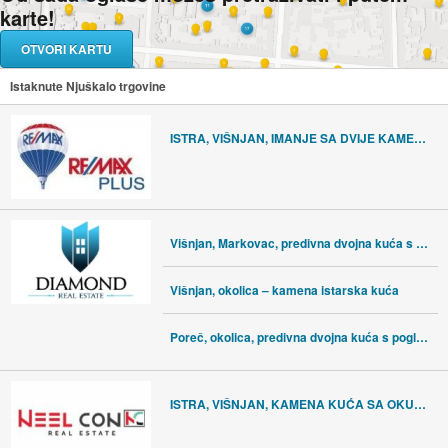
karte!
OTVORI KARTU
Istaknute Njuškalo trgovine
ISTRA, VIŠNJAN, IMANJE SA DVIJE KAMENE KUĆE
Višnjan, Markovac, predivna dvojna kuća s pogledom na more!
Višnjan, okolica – kamena istarska kuća
Poreč, okolica, predivna dvojna kuća s pogledom na more!
ISTRA, VIŠNJAN, KAMENA KUĆA SA OKUĆNICOM OD 360M2, #PRODAJA