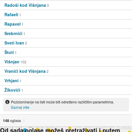
Radoši kod Višnjana
3
Rafaeli
1
Rapavel
1
Srebrnići
1
Sveti Ivan
2
Štuti
1
Višnjan
102
Vranići kod Višnjana
2
Vrhjani
1
Žikovići
1
Pozicioniranje na listi može biti određeno različitim parametrima.
Saznaj više
148
oglasa
Od sada oglase možeš pretraživati i putem