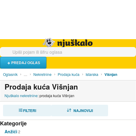
Hrana i piće
Turistički smještaj
Poslovi
Njuškalo naslovnica
PREDAJ OGLAS
Oglasnik
…
Nekretnine
Prodaja kuća
Istarska
Višnjan
Prodaja kuća Višnjan
Njuškalo nekretnine
: prodaja kuća Višnjan
FILTERI
SORTIRAJ
NAJNOVIJI
Kategorije
Anžići
2