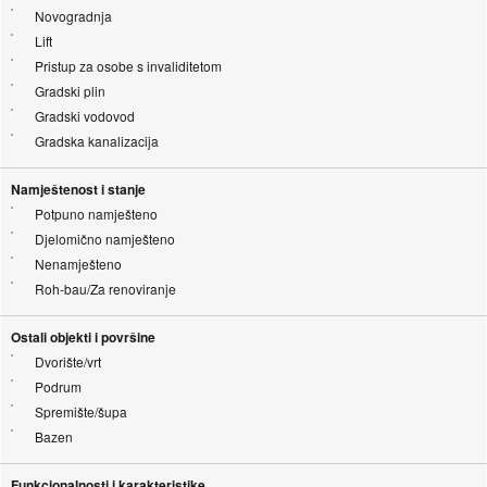
Novogradnja
Lift
Pristup za osobe s invaliditetom
Gradski plin
Gradski vodovod
Gradska kanalizacija
Namještenost i stanje
Potpuno namješteno
Djelomično namješteno
Nenamješteno
Roh-bau/Za renoviranje
Ostali objekti i površine
Dvorište/vrt
Podrum
Spremište/šupa
Bazen
Funkcionalnosti i karakteristike