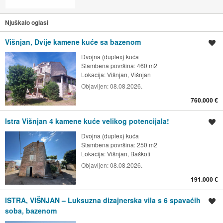
Njuškalo oglasi
Višnjan, Dvije kamene kuće sa bazenom
Spremi oglas
Dvojna (duplex) kuća
Stambena površina: 460 m2
Lokacija:
Višnjan, Višnjan
Objavljen:
08.08.2026.
760.000 €
Istra Višnjan 4 kamene kuće velikog potencijala!
Spremi oglas
Dvojna (duplex) kuća
Stambena površina: 250 m2
Lokacija:
Višnjan, Baškoti
Objavljen:
08.08.2026.
191.000 €
ISTRA, VIŠNJAN – Luksuzna dizajnerska vila s 6 spavaćih
Spremi oglas
soba, bazenom