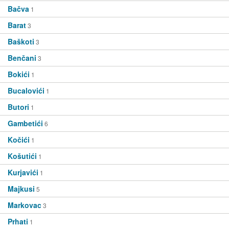
Bačva
1
Barat
3
Baškoti
3
Benčani
3
Bokići
1
Bucalovići
1
Butori
1
Gambetići
6
Kočići
1
Košutići
1
Kurjavići
1
Majkusi
5
Markovac
3
Prhati
1