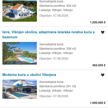
Samostojeća kuća
Stambena površina: 454 m2
Lokacija:
Višnjan, Višnjan
Objavljen:
07.08.2026.
1.200.000 €
Istra, Višnjan okolica, adaptirana istarska ruralna kuća s
Spremi oglas
bazenom
Samostojeća kuća
Stambena površina: 336 m2
Lokacija:
Višnjan, Višnjan
Objavljen:
07.08.2026.
465.000 €
Moderna kuća u okolici Višnjana
Spremi oglas
Samostojeća kuća
Stambena površina: 241 m2
Lokacija:
Višnjan, Višnjan
Objavljen:
07.08.2026.
1.000.000 €