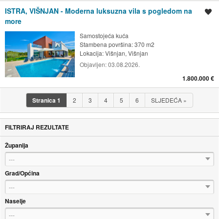
ISTRA, VIŠNJAN - Moderna luksuzna vila s pogledom na
Spremi oglas
more
Samostojeća kuća
Stambena površina: 370 m2
Lokacija:
Višnjan, Višnjan
Objavljen:
03.08.2026.
1.800.000 €
Stranica
1
2
3
4
5
6
SLJEDEĆA
»
FILTRIRAJ REZULTATE
Županija
---
Grad/Općina
---
Naselje
---