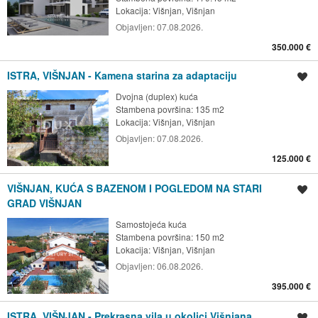
Lokacija:
Višnjan, Višnjan
Objavljen:
07.08.2026.
350.000 €
ISTRA, VIŠNJAN - Kamena starina za adaptaciju
Spremi oglas
Dvojna (duplex) kuća
Stambena površina: 135 m2
Lokacija:
Višnjan, Višnjan
Objavljen:
07.08.2026.
125.000 €
VIŠNJAN, KUĆA S BAZENOM I POGLEDOM NA STARI
Spremi oglas
GRAD VIŠNJAN
Samostojeća kuća
Stambena površina: 150 m2
Lokacija:
Višnjan, Višnjan
Objavljen:
06.08.2026.
395.000 €
ISTRA, VIŠNJAN - Prekrasna vila u okolici Višnjana
Spremi oglas