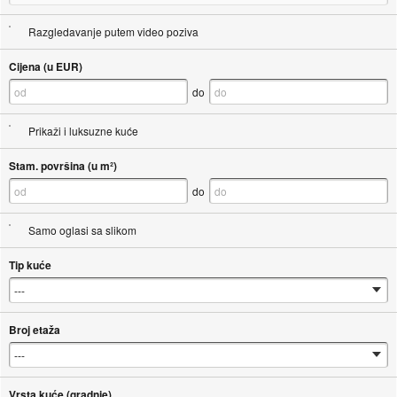
Razgledavanje putem video poziva
Cijena (u EUR)
do
Prikaži i luksuzne kuće
Stam. površina (u m²)
do
Samo oglasi sa slikom
Tip kuće
Broj etaža
Vrsta kuće (gradnje)