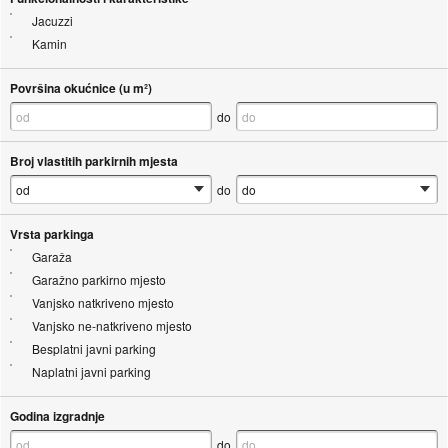
Jacuzzi
Kamin
Površina okućnice (u m²)
do
Broj vlastitih parkirnih mjesta
do
Vrsta parkinga
Garaža
Garažno parkirno mjesto
Vanjsko natkriveno mjesto
Vanjsko ne-natkriveno mjesto
Besplatni javni parking
Naplatni javni parking
Godina izgradnje
do