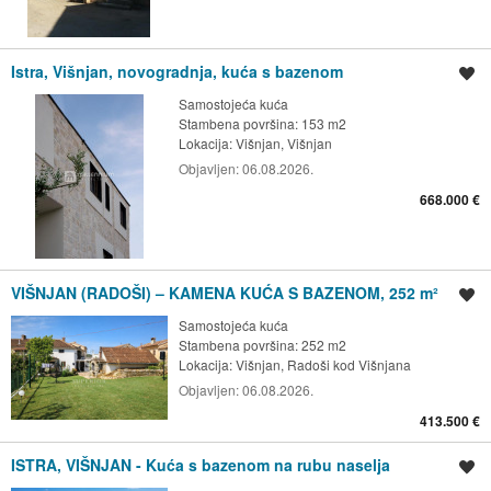
Istra, Višnjan, novogradnja, kuća s bazenom
Spremi oglas
Samostojeća kuća
Stambena površina: 153 m2
Lokacija:
Višnjan, Višnjan
Objavljen:
06.08.2026.
668.000 €
VIŠNJAN (RADOŠI) – KAMENA KUĆA S BAZENOM, 252 m²
Spremi oglas
Samostojeća kuća
Stambena površina: 252 m2
Lokacija:
Višnjan, Radoši kod Višnjana
Objavljen:
06.08.2026.
413.500 €
ISTRA, VIŠNJAN - Kuća s bazenom na rubu naselja
Spremi oglas