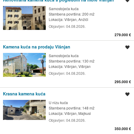
Spremi oglas
Samostojeća kuća
Stambena površina: 200 m2
Lokacija:
Višnjan, Anžići
Objavljen:
04.08.2026.
279.000 €
Kamena kuća na prodaju Višnjan
Spremi oglas
Samostojeća kuća
Stambena površina: 130 m2
Lokacija:
Višnjan, Višnjan
Objavljen:
04.08.2026.
295.000 €
Krasna kamena kuća
Spremi oglas
U nizu kuća
Stambena površina: 148 m2
Lokacija:
Višnjan, Majkusi
Objavljen:
04.08.2026.
350.000 €