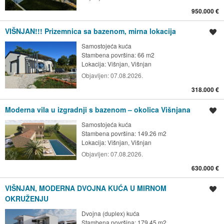
950.000 €
VIŠNJAN!!! Prizemnica sa bazenom, mirna lokacija
Spremi oglas
Samostojeća kuća
Stambena površina: 66 m2
Lokacija:
Višnjan, Višnjan
Objavljen:
07.08.2026.
318.000 €
Moderna vila u izgradnji s bazenom – okolica Višnjana
Spremi oglas
Samostojeća kuća
Stambena površina: 149.26 m2
Lokacija:
Višnjan, Višnjan
Objavljen:
07.08.2026.
630.000 €
VIŠNJAN, MODERNA DVOJNA KUĆA U MIRNOM
Spremi oglas
OKRUŽENJU
Dvojna (duplex) kuća
Stambena površina: 179.45 m2