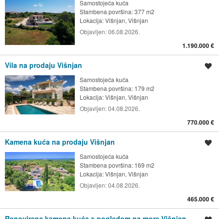
Samostojeća kuća
Stambena površina: 377 m2
Lokacija:
Višnjan, Višnjan
Objavljen:
06.08.2026.
1.190.000 €
Vila na prodaju Višnjan
Spremi oglas
Samostojeća kuća
Stambena površina: 179 m2
Lokacija:
Višnjan, Višnjan
Objavljen:
04.08.2026.
770.000 €
Kamena kuća na prodaju Višnjan
Spremi oglas
Samostojeća kuća
Stambena površina: 169 m2
Lokacija:
Višnjan, Višnjan
Objavljen:
04.08.2026.
465.000 €
Renovirana kamena kuća s pogledom na more Višnjan