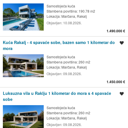
Samostojeća kuća
Stambena površina: 190.78 m2
Lokacija:
Marčana, Rakalj
Objavljen:
10.08.2026.
1.490.000 €
Kuća Rakalj - 4 spavaće sobe, bazen samo 1 kilometar do
Spremi oglas
mora
Samostojeća kuća
Stambena površina: 260 m2
Lokacija:
Marčana, Rakalj
Objavljen:
09.08.2026.
1.450.000 €
Luksuzna vila u Raklju 1 kilometar do mora s 4 spavaće
Spremi oglas
sobe
Samostojeća kuća
Stambena površina: 260 m2
Lokacija:
Marčana, Rakalj
Objavljen:
09.08.2026.