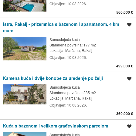
Objavljen:
10.08.2026.
560.000 €
Istra, Rakalj - prizemnica s bazenom i apartmanom, 4 km
Spremi oglas
more
Samostojeća kuća
Stambena površina: 177 m2
Lokacija:
Marčana, Rakalj
Objavljen:
10.08.2026.
499.000 €
Kamena kuća i dvije konobe za uređenje po želji
Spremi oglas
Samostojeća kuća
Stambena površina: 235 m2
Lokacija:
Marčana, Rakalj
Objavljen:
10.08.2026.
360.000 €
Kuća s bazenom i velikom građevinskom parcelom
Spremi oglas
Samostojeća kuća