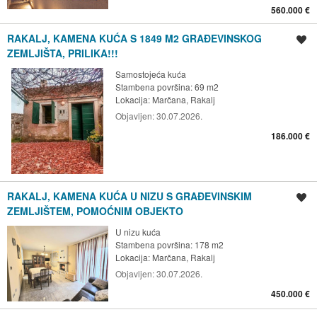
560.000 €
RAKALJ, KAMENA KUĆA S 1849 M2 GRAĐEVINSKOG
Spremi oglas
ZEMLJIŠTA, PRILIKA!!!
Samostojeća kuća
Stambena površina: 69 m2
Lokacija:
Marčana, Rakalj
Objavljen:
30.07.2026.
186.000 €
RAKALJ, KAMENA KUĆA U NIZU S GRAĐEVINSKIM
Spremi oglas
ZEMLJIŠTEM, POMOĆNIM OBJEKTO
U nizu kuća
Stambena površina: 178 m2
Lokacija:
Marčana, Rakalj
Objavljen:
30.07.2026.
450.000 €