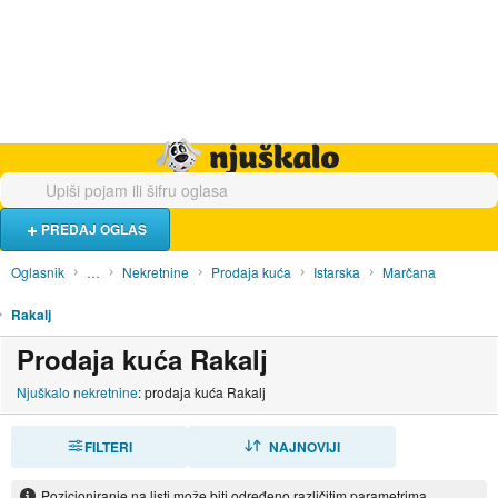
Hrana i piće
Turistički smještaj
Poslovi
Njuškalo naslovnica
PREDAJ OGLAS
Oglasnik
…
Nekretnine
Prodaja kuća
Istarska
Marčana
Rakalj
Prodaja kuća Rakalj
Njuškalo nekretnine
: prodaja kuća Rakalj
FILTERI
SORTIRAJ
NAJNOVIJI
Pozicioniranje na listi može biti određeno različitim parametrima.