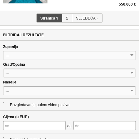
550.000 €
Stranica
1
2
SLJEDEĆA
»
FILTRIRAJ REZULTATE
Županija
---
Grad/Općina
---
Naselje
---
Razgledavanje putem video poziva
Cijena (u EUR)
do