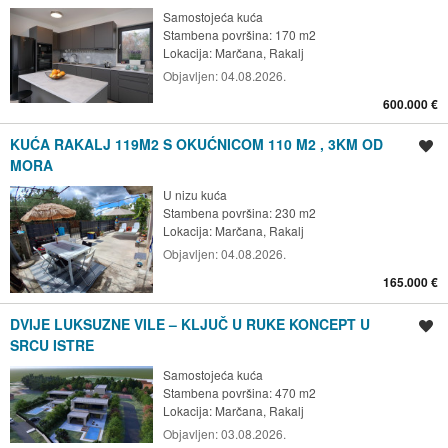
Samostojeća kuća
Stambena površina: 170 m2
Lokacija:
Marčana, Rakalj
Objavljen:
04.08.2026.
600.000 €
KUĆA RAKALJ 119M2 S OKUĆNICOM 110 M2 , 3KM OD
Spremi oglas
MORA
U nizu kuća
Stambena površina: 230 m2
Lokacija:
Marčana, Rakalj
Objavljen:
04.08.2026.
165.000 €
DVIJE LUKSUZNE VILE – KLJUČ U RUKE KONCEPT U
Spremi oglas
SRCU ISTRE
Samostojeća kuća
Stambena površina: 470 m2
Lokacija:
Marčana, Rakalj
Objavljen:
03.08.2026.