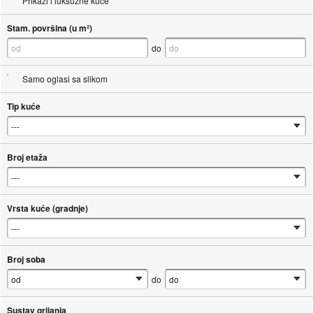
Prikaži i luksuzne kuće
Stam. površina (u m²)
do
Samo oglasi sa slikom
Tip kuće
Broj etaža
Vrsta kuće (gradnje)
Broj soba
do
Sustav grijanja