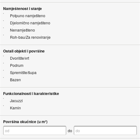
Namještenost i stanje
Potpuno namješteno
Djelomično namješteno
Nenamješteno
Roh-bau/Za renoviranje
Ostali objekti i površine
Dvorište/vrt
Podrum
Spremište/šupa
Bazen
Funkcionalnosti i karakteristike
Jacuzzi
Kamin
Površina okućnice (u m²)
do