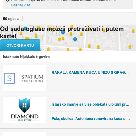
Saznaj više
50
oglasa
Od sada oglase možeš pretraživati i putem
karte!
OTVORI KARTU
Istaknute Njuškalo trgovine
RAKALJ, KAMENA KUĆA U NIZU S GRAĐEVINSKIM ZEMLJIŠTEM, POMOĆNIM OBJEKTO
Istarsko imanje sa više objekata u blizini prekrasnih plaža
Pula, okolica, Autohtona renovirana kuća s bazenom