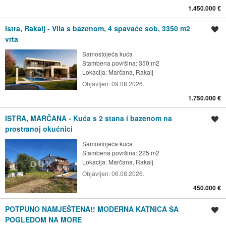
1.450.000 €
Istra, Rakalj - Vila s bazenom, 4 spavaće sob, 3350 m2
Spremi oglas
vrta
Samostojeća kuća
Stambena površina: 350 m2
Lokacija:
Marčana, Rakalj
Objavljen:
09.08.2026.
1.750.000 €
ISTRA, MARČANA - Kuća s 2 stana i bazenom na
Spremi oglas
prostranoj okućnici
Samostojeća kuća
Stambena površina: 225 m2
Lokacija:
Marčana, Rakalj
Objavljen:
06.08.2026.
450.000 €
POTPUNO NAMJEŠTENA!! MODERNA KATNICA SA
Spremi oglas
POGLEDOM NA MORE