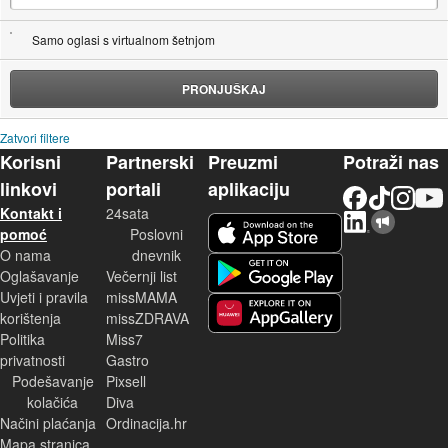
Samo oglasi s virtualnom šetnjom
PRONJUŠKAJ
Zatvori filtere
Korisni
Partnerski
Preuzmi
Potraži nas
linkovi
portali
aplikaciju
Facebook
TikTok
Instagram
YouTu
Kontakt i
24sata
LinkedIn
Njuškalo blog
iOS aplikacija
pomoć
Poslovni
O nama
dnevnik
Android aplikacija
Oglašavanje
Večernji list
Uvjeti i pravila
missMAMA
korištenja
missZDRAVA
Huawei aplikacija
Politika
Miss7
privatnosti
Gastro
Podešavanje
Pixsell
kolačića
Diva
Načini plaćanja
Ordinacija.hr
Mapa stranica