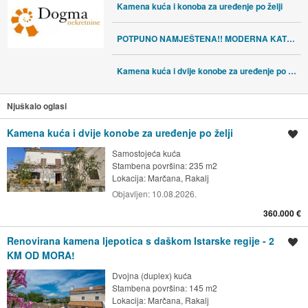
Kamena kuća i konoba za uređenje po želji
POTPUNO NAMJEŠTENA!! MODERNA KATNICA SA POGLEDOM NA MORE
Kamena kuća i dvije konobe za uređenje po želji
Njuškalo oglasi
Kamena kuća i dvije konobe za uređenje po želji
Spremi oglas
Samostojeća kuća
Stambena površina: 235 m2
Lokacija:
Marčana, Rakalj
Objavljen:
10.08.2026.
360.000 €
Renovirana kamena ljepotica s daškom Istarske regije - 2
Spremi oglas
KM OD MORA!
Dvojna (duplex) kuća
Stambena površina: 145 m2
Lokacija:
Marčana, Rakalj