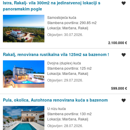
Istra, Rakalj- vila 300m2 na jedinstvenoj lokaciji s
Spremi oglas
panoramskim pogle
Samostojeća kuća
Stambena površina: 290.85 m2
Lokacija:
Marčana, Rakalj
Objavljen:
30.07.2026.
2.100.000 €
Rakalj, renovirana rustikalna vila 125m2 sa bazenom !
Spremi oglas
Dvojna (duplex) kuća
Stambena površina: 125 m2
Lokacija:
Marčana, Rakalj
Objavljen:
29.07.2026.
599.000 €
Pula, okolica, Autohtona renovirana kuća s bazenom
Spremi oglas
U nizu kuća
Stambena površina: 130 m2
Lokacija:
Marčana, Rakalj
Objavljen:
28.07.2026.