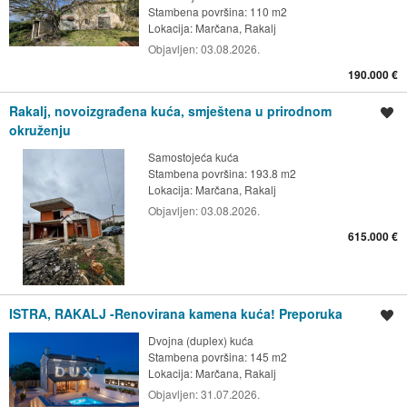
Stambena površina: 110 m2
Lokacija:
Marčana, Rakalj
Objavljen:
03.08.2026.
190.000 €
Rakalj, novoizgrađena kuća, smještena u prirodnom
Spremi oglas
okruženju
Samostojeća kuća
Stambena površina: 193.8 m2
Lokacija:
Marčana, Rakalj
Objavljen:
03.08.2026.
615.000 €
ISTRA, RAKALJ -Renovirana kamena kuća! Preporuka
Spremi oglas
Dvojna (duplex) kuća
Stambena površina: 145 m2
Lokacija:
Marčana, Rakalj
Objavljen:
31.07.2026.