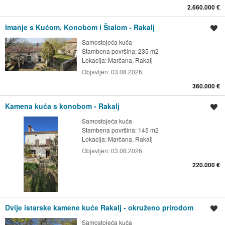
2.660.000 €
Imanje s Kućom, Konobom i Štalom - Rakalj
Spremi oglas
Samostojeća kuća
Stambena površina: 235 m2
Lokacija:
Marčana, Rakalj
Objavljen:
03.08.2026.
360.000 €
Kamena kuća s konobom - Rakalj
Spremi oglas
Samostojeća kuća
Stambena površina: 145 m2
Lokacija:
Marčana, Rakalj
Objavljen:
03.08.2026.
220.000 €
Dvije istarske kamene kuće Rakalj - okruženo prirodom
Spremi oglas
Samostojeća kuća