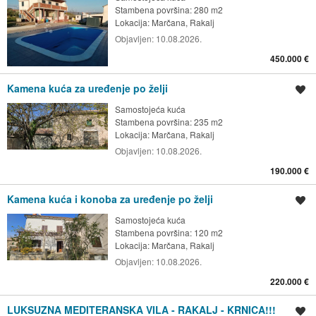
Stambena površina: 280 m2
Lokacija:
Marčana, Rakalj
Objavljen:
10.08.2026.
450.000 €
Kamena kuća za uređenje po želji
Spremi oglas
Samostojeća kuća
Stambena površina: 235 m2
Lokacija:
Marčana, Rakalj
Objavljen:
10.08.2026.
190.000 €
Kamena kuća i konoba za uređenje po želji
Spremi oglas
Samostojeća kuća
Stambena površina: 120 m2
Lokacija:
Marčana, Rakalj
Objavljen:
10.08.2026.
220.000 €
LUKSUZNA MEDITERANSKA VILA - RAKALJ - KRNICA!!!
Spremi oglas