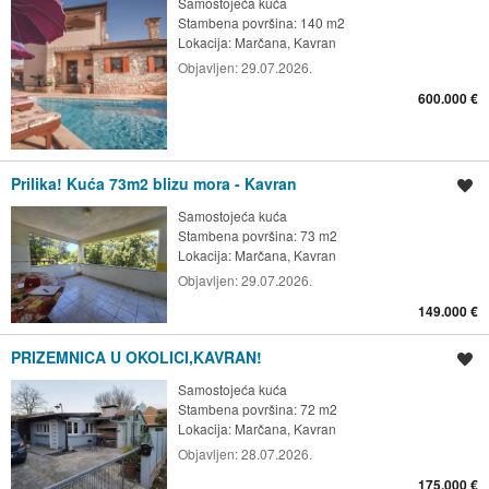
Samostojeća kuća
Stambena površina: 140 m2
Lokacija:
Marčana, Kavran
Objavljen:
29.07.2026.
600.000 €
Prilika! Kuća 73m2 blizu mora - Kavran
Spremi oglas
Samostojeća kuća
Stambena površina: 73 m2
Lokacija:
Marčana, Kavran
Objavljen:
29.07.2026.
149.000 €
PRIZEMNICA U OKOLICI,KAVRAN!
Spremi oglas
Samostojeća kuća
Stambena površina: 72 m2
Lokacija:
Marčana, Kavran
Objavljen:
28.07.2026.
175.000 €