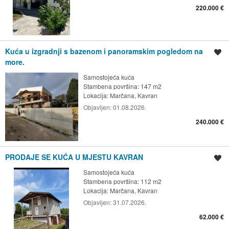
220.000 €
Kuća u izgradnji s bazenom i panoramskim pogledom na
Spremi oglas
more.
Samostojeća kuća
Stambena površina: 147 m2
Lokacija:
Marčana, Kavran
Objavljen:
01.08.2026.
240.000 €
PRODAJE SE KUĆA U MJESTU KAVRAN
Spremi oglas
Samostojeća kuća
Stambena površina: 112 m2
Lokacija:
Marčana, Kavran
Objavljen:
31.07.2026.
62.000 €