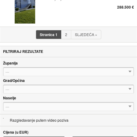
288.500 €
Stranica
1
2
SLJEDEĆA
»
FILTRIRAJ REZULTATE
Županija
---
Grad/Općina
---
Naselje
---
Razgledavanje putem video poziva
Cijena (u EUR)