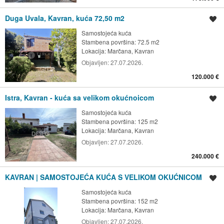
Duga Uvala, Kavran, kuća 72,50 m2
Spremi oglas
Samostojeća kuća
Stambena površina: 72.5 m2
Lokacija:
Marčana, Kavran
Objavljen:
27.07.2026.
120.000 €
Istra, Kavran - kuća sa velikom okućnoicom
Spremi oglas
Samostojeća kuća
Stambena površina: 125 m2
Lokacija:
Marčana, Kavran
Objavljen:
27.07.2026.
240.000 €
KAVRAN | SAMOSTOJEĆA KUĆA S VELIKOM OKUĆNICOM
Spremi oglas
Samostojeća kuća
Stambena površina: 152 m2
Lokacija:
Marčana, Kavran
Objavljen:
27.07.2026.