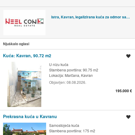
Istra, Kavran, legalizirana kuća za odmor sa okućnicom, blizina Duge U
Njuškalo oglasi
Kuća: Kavran, 90.72 m2
Spremi oglas
U nizu kuća
Stambena površina: 90.75 m2
Lokacija:
Marčana, Kavran
Objavljen:
08.08.2026.
195.000 €
Prekrasna kuća u Kavranu
Spremi oglas
Samostojeća kuća
Stambena površina: 175 m2