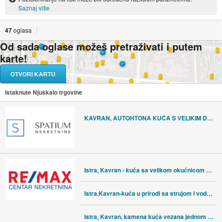
Saznaj više
47
oglasa
Od sada oglase možeš pretraživati i putem
karte!
OTVORI KARTU
Istaknute Njuškalo trgovine
KAVRAN, AUTOHTONA KUĆA S VELIKIM DVORIŠTEM
Istra, Kavran - kuća sa velikom okućnicom na zemljištu od 1450 m2
Istra,Kavran-kuća u prirodi sa strujom i vodom
Istra, Kavran, kamena kuća vezana jednom stranom