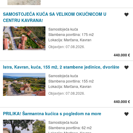
SAMOSTOJEĆA KUĆA SA VELIKOM OKUĆNICOM U
Spremi oglas
CENTRU KAVRANA!
Samostojeća kuća
Stambena površina: 175 m2
Lokacija:
Marčana, Kavran
Objavljen:
07.08.2026.
440.000 €
Istra, Kavran, kuća, 155 m2, 2 stambene jedinice, dvorište
Spremi oglas
Samostojeća kuća
Stambena površina: 155 m2
Lokacija:
Marčana, Kavran
Objavljen:
07.08.2026.
440.000 €
PRILIKA! Šarmantna kućica s pogledom na more
Spremi oglas
Samostojeća kuća
Stambena površina: 62 m2
Lokacija:
Marčana, Kavran