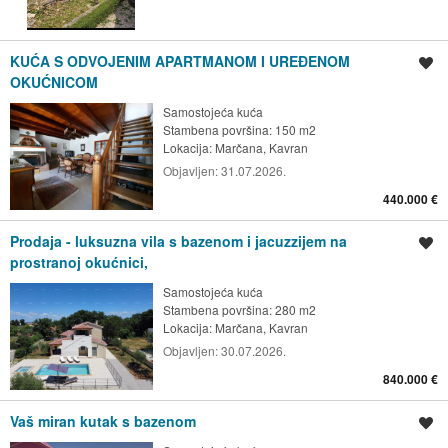
KUĆA S ODVOJENIM APARTMANOM I UREĐENOM
Spremi oglas
OKUĆNICOM
Samostojeća kuća
Stambena površina: 150 m2
Lokacija:
Marčana, Kavran
Objavljen:
31.07.2026.
440.000 €
Prodaja - luksuzna vila s bazenom i jacuzzijem na
Spremi oglas
prostranoj okućnici,
Samostojeća kuća
Stambena površina: 280 m2
Lokacija:
Marčana, Kavran
Objavljen:
30.07.2026.
840.000 €
Vaš miran kutak s bazenom
Spremi oglas