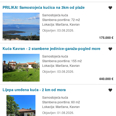
PRILIKA! Samostojeća kućica na 3km od plaže
Spremi oglas
Samostojeća kuća
Stambena površina: 72 m2
Lokacija:
Marčana, Kavran
Objavljen:
03.08.2026.
175.000 €
Kuća Kavran - 2 stambene jedinice-garaža-pogled more
Spremi oglas
Samostojeća kuća
Stambena površina: 155 m2
Lokacija:
Marčana, Kavran
Objavljen:
03.08.2026.
440.000 €
Lijepa uređena kuća - 2 km od mora
Spremi oglas
Samostojeća kuća
Stambena površina: 60 m2
Lokacija:
Marčana, Kavran
Objavljen:
01.08.2026.