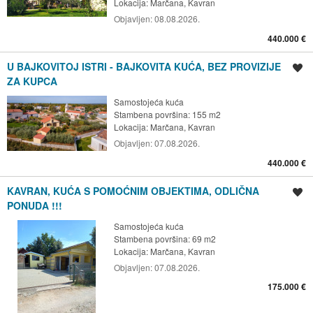
Lokacija:
Marčana, Kavran
Objavljen:
08.08.2026.
440.000 €
U BAJKOVITOJ ISTRI - BAJKOVITA KUĆA, BEZ PROVIZIJE
Spremi oglas
ZA KUPCA
Samostojeća kuća
Stambena površina: 155 m2
Lokacija:
Marčana, Kavran
Objavljen:
07.08.2026.
440.000 €
KAVRAN, KUĆA S POMOĆNIM OBJEKTIMA, ODLIČNA
Spremi oglas
PONUDA !!!
Samostojeća kuća
Stambena površina: 69 m2
Lokacija:
Marčana, Kavran
Objavljen:
07.08.2026.
175.000 €