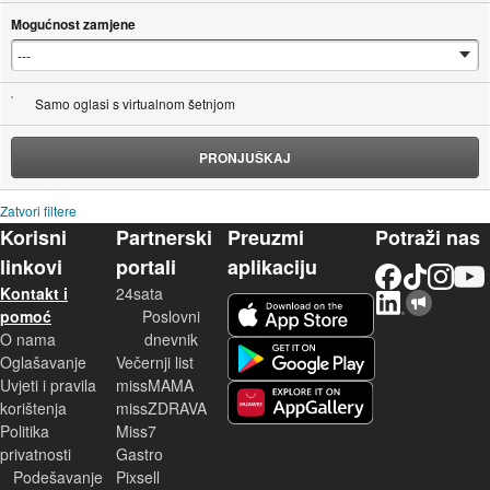
Mogućnost zamjene
Samo oglasi s virtualnom šetnjom
PRONJUŠKAJ
Zatvori filtere
Korisni
Partnerski
Preuzmi
Potraži nas
linkovi
portali
aplikaciju
Facebook
TikTok
Instagram
YouTu
Kontakt i
24sata
LinkedIn
Njuškalo blog
iOS aplikacija
pomoć
Poslovni
O nama
dnevnik
Android aplikacija
Oglašavanje
Večernji list
Uvjeti i pravila
missMAMA
korištenja
missZDRAVA
Huawei aplikacija
Politika
Miss7
privatnosti
Gastro
Podešavanje
Pixsell