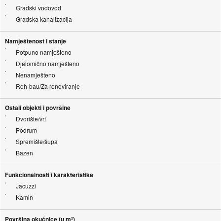
Gradski vodovod
Gradska kanalizacija
Namještenost i stanje
Potpuno namješteno
Djelomično namješteno
Nenamješteno
Roh-bau/Za renoviranje
Ostali objekti i površine
Dvorište/vrt
Podrum
Spremište/šupa
Bazen
Funkcionalnosti i karakteristike
Jacuzzi
Kamin
Površina okućnice (u m²)