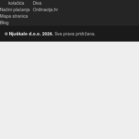
kolačića
Diva
Načini plaćanja
Ordinacija.hr
Mapa stranica
Blog
© Njuškalo d.o.o. 2026.
Sva prava pridržana.