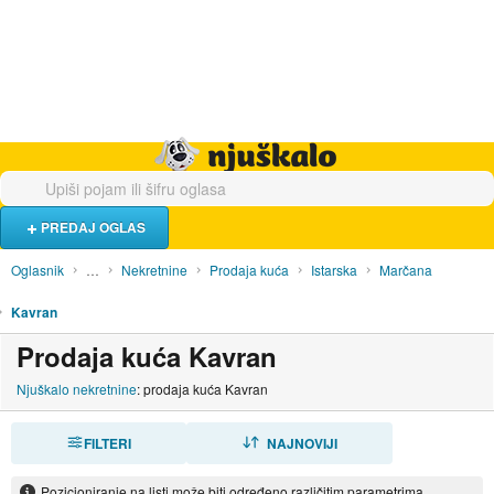
Hrana i piće
Turistički smještaj
Poslovi
Njuškalo naslovnica
PREDAJ OGLAS
Oglasnik
…
Nekretnine
Prodaja kuća
Istarska
Marčana
Kavran
Prodaja kuća Kavran
Njuškalo nekretnine
: prodaja kuća Kavran
FILTERI
SORTIRAJ
NAJNOVIJI
Pozicioniranje na listi može biti određeno različitim parametrima.