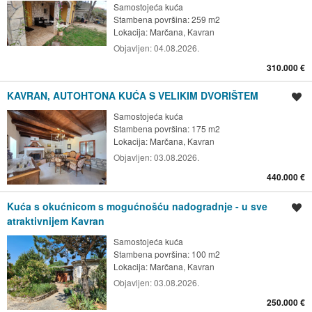
Samostojeća kuća
Stambena površina: 259 m2
Lokacija:
Marčana, Kavran
Objavljen:
04.08.2026.
310.000 €
KAVRAN, AUTOHTONA KUĆA S VELIKIM DVORIŠTEM
Spremi oglas
Samostojeća kuća
Stambena površina: 175 m2
Lokacija:
Marčana, Kavran
Objavljen:
03.08.2026.
440.000 €
Kuća s okućnicom s mogućnošću nadogradnje - u sve
Spremi oglas
atraktivnijem Kavran
Samostojeća kuća
Stambena površina: 100 m2
Lokacija:
Marčana, Kavran
Objavljen:
03.08.2026.
250.000 €