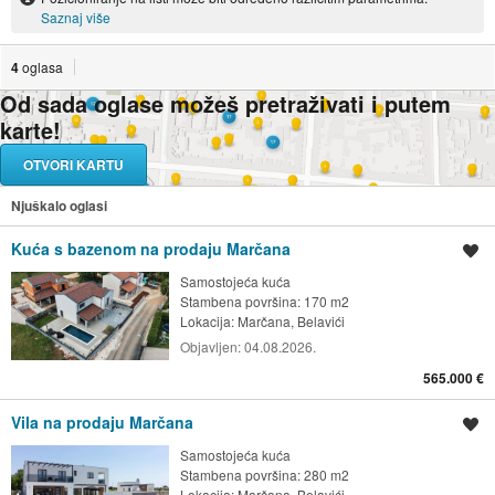
Saznaj više
4
oglasa
Od sada oglase možeš pretraživati i putem
karte!
OTVORI KARTU
Njuškalo oglasi
Kuća s bazenom na prodaju Marčana
Spremi oglas
Samostojeća kuća
Stambena površina: 170 m2
Lokacija:
Marčana, Belavići
Objavljen:
04.08.2026.
565.000 €
Vila na prodaju Marčana
Spremi oglas
Samostojeća kuća
Stambena površina: 280 m2
Lokacija:
Marčana, Belavići