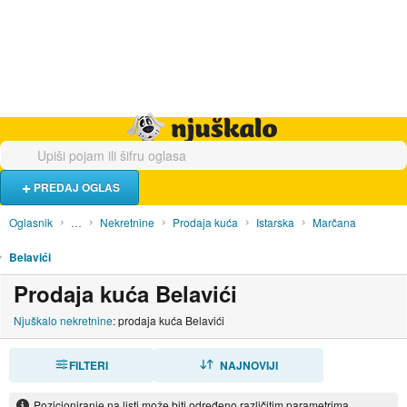
Hrana i piće
Turistički smještaj
Poslovi
Njuškalo naslovnica
PREDAJ OGLAS
Oglasnik
…
Nekretnine
Prodaja kuća
Istarska
Marčana
Belavići
Prodaja kuća Belavići
Njuškalo nekretnine
: prodaja kuća Belavići
FILTERI
SORTIRAJ
NAJNOVIJI
Pozicioniranje na listi može biti određeno različitim parametrima.