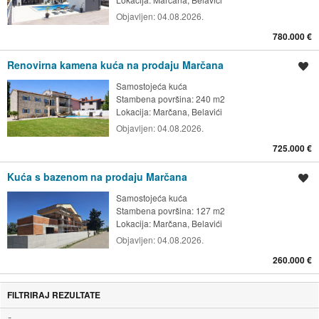
Objavljen:
04.08.2026.
780.000 €
Renovirna kamena kuća na prodaju Marčana
Spremi oglas
Samostojeća kuća
Stambena površina: 240 m2
Lokacija:
Marčana, Belavići
Objavljen:
04.08.2026.
725.000 €
Kuća s bazenom na prodaju Marčana
Spremi oglas
Samostojeća kuća
Stambena površina: 127 m2
Lokacija:
Marčana, Belavići
Objavljen:
04.08.2026.
260.000 €
FILTRIRAJ REZULTATE