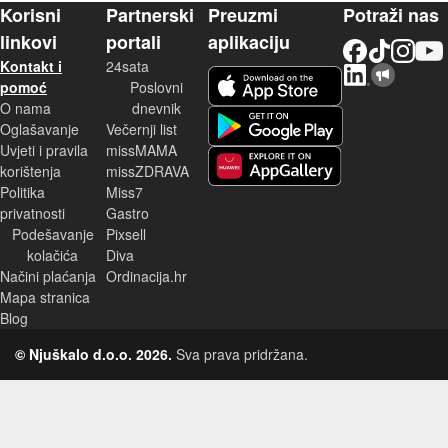
Korisni
Partnerski
Preuzmi
Potraži nas
linkovi
portali
aplikaciju
Facebook
TikTok
Instagram
YouTu
Kontakt i
24sata
LinkedIn
Njuškalo blog
iOS aplikacija
pomoć
Poslovni
O nama
dnevnik
Android aplikacija
Oglašavanje
Večernji list
Uvjeti i pravila
missMAMA
korištenja
missZDRAVA
Huawei aplikacija
Politika
Miss7
privatnosti
Gastro
Podešavanje
Pixsell
kolačića
Diva
Načini plaćanja
Ordinacija.hr
Mapa stranica
Blog
© Njuškalo d.o.o. 2026.
Sva prava pridržana.