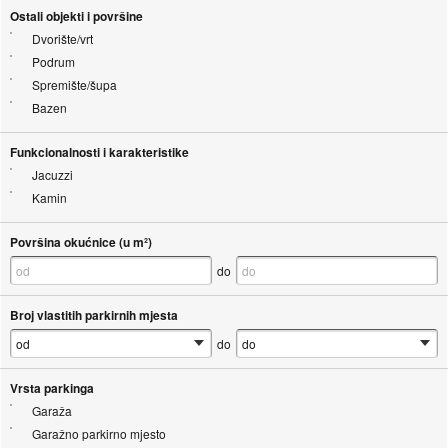
Ostali objekti i površine
Dvorište/vrt
Podrum
Spremište/šupa
Bazen
Funkcionalnosti i karakteristike
Jacuzzi
Kamin
Površina okućnice (u m²)
do
Broj vlastitih parkirnih mjesta
do
Vrsta parkinga
Garaža
Garažno parkirno mjesto