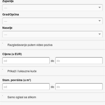
Županija
---
Grad/Općina
---
Naselje
---
Razgledavanje putem video poziva
Cijena (u EUR)
do
Prikaži i luksuzne kuće
Stam. površina (u m²)
do
Samo oglasi sa slikom