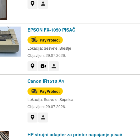
Prikaži na mapi
Korisnik nije trgovac
EPSON FX-1050 PISAČ
PayProtect
Lokacija:
Sesvete, Brestje
Objavljen:
29.07.2026.
Prikaži na mapi
Video
Korisnik nije trgovac
Canon IR1510 A4
PayProtect
Lokacija:
Sesvete, Sopnica
Objavljen:
29.07.2026.
Prikaži na mapi
Korisnik nije trgovac
HP strujni adapter za printer napajanje pisač