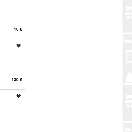
10 €
Spremi oglas
130 €
Spremi oglas