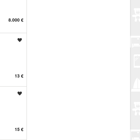
8.000 €
Spremi oglas
13 €
Spremi oglas
15 €