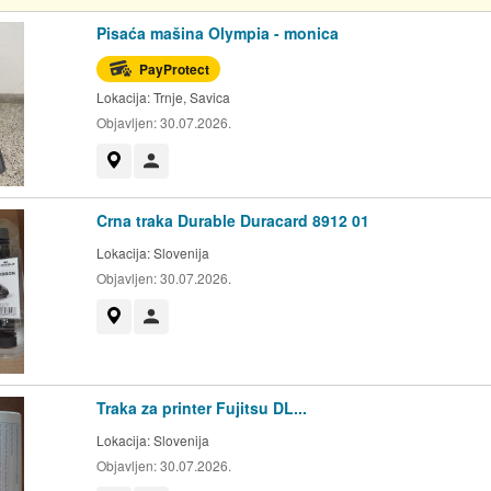
Pisaća mašina Olympia - monica
PayProtect
Lokacija:
Trnje, Savica
Objavljen:
30.07.2026.
Prikaži na mapi
Korisnik nije trgovac
Crna traka Durable Duracard 8912 01
Lokacija:
Slovenija
Objavljen:
30.07.2026.
Prikaži na mapi
Korisnik nije trgovac
Traka za printer Fujitsu DL...
Lokacija:
Slovenija
Objavljen:
30.07.2026.