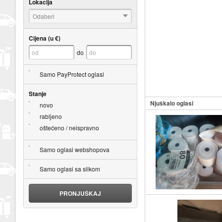
Lokacija
Odaberi
Cijena (u €)
do
Samo PayProtect oglasi
Stanje
Njuškalo oglasi
novo
rabljeno
oštećeno / neispravno
Samo oglasi webshopova
Samo oglasi sa slikom
PRONJUŠKAJ