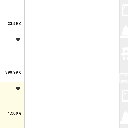
23,89 €
Spremi oglas
399,99 €
Spremi oglas
1.300 €