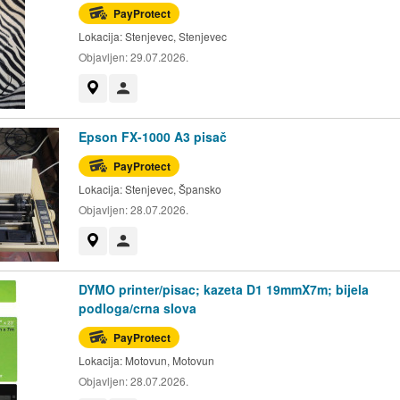
PayProtect
Lokacija:
Stenjevec, Stenjevec
Objavljen:
29.07.2026.
Prikaži na mapi
Korisnik nije trgovac
Epson FX-1000 A3 pisač
PayProtect
Lokacija:
Stenjevec, Špansko
Objavljen:
28.07.2026.
Prikaži na mapi
Korisnik nije trgovac
DYMO printer/pisac; kazeta D1 19mmX7m; bijela
podloga/crna slova
PayProtect
Lokacija:
Motovun, Motovun
Objavljen:
28.07.2026.