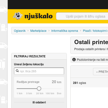
Njuškalo naslovnica
Oglasnik
Marketplace
Informatička oprema
Pisači / fotokopirni
Ostali printe
Prodaja ostalih printera i
FILTRIRAJ REZULTATE
Pozicioniranje na listi 
Unesi željenu lokaciju
«
PRET
20
Radijus pretrage
km
281
oglas
1 km
5 km
20 km
100 km
Sve
ili odaberi