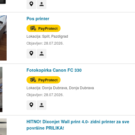
Prikaži na mapi
Korisnik nije trgovac
Pos printer
PayProtect
Lokacija:
Split, Pazdigrad
Objavljen:
28.07.2026.
Prikaži na mapi
Korisnik nije trgovac
Fotokopirka Canon FC 330
PayProtect
Lokacija:
Donja Dubrava, Donja Dubrava
Objavljen:
28.07.2026.
Prikaži na mapi
Korisnik nije trgovac
HITNO! Dixonjet Wall print 4.0- zidni printer za sve
površine PRILIKA!