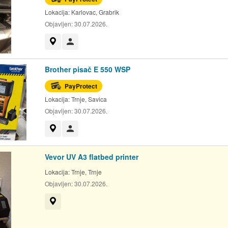
Lokacija:
Karlovac, Grabrik
Objavljen:
30.07.2026.
Prikaži na mapi
Korisnik nije trgovac
Brother pisač E 550 WSP
PayProtect
Lokacija:
Trnje, Savica
Objavljen:
30.07.2026.
Prikaži na mapi
Korisnik nije trgovac
Vevor UV A3 flatbed printer
Lokacija:
Trnje, Trnje
Objavljen:
30.07.2026.
Prikaži na mapi