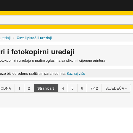
 uređaji
Ostali pisači i uređaji
ri i fotokopirni uređaji
 fotokopirnih uređaja u malim oglasima sa slikom i cijenom printera.
može biti određeno različitim parametrima.
Saznaj više
HODNA
1
2
Stranica
3
4
5
6
7-12
SLJEDEĆA
»