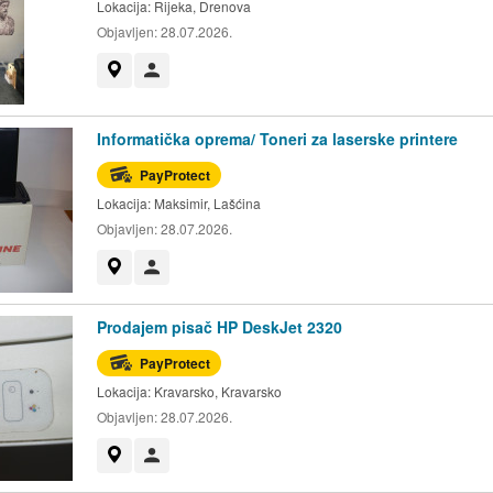
Lokacija:
Rijeka, Drenova
Objavljen:
28.07.2026.
Prikaži na mapi
Korisnik nije trgovac
Informatička oprema/ Toneri za laserske printere
PayProtect
Lokacija:
Maksimir, Lašćina
Objavljen:
28.07.2026.
Prikaži na mapi
Korisnik nije trgovac
Prodajem pisač HP DeskJet 2320
PayProtect
Lokacija:
Kravarsko, Kravarsko
Objavljen:
28.07.2026.
Prikaži na mapi
Korisnik nije trgovac