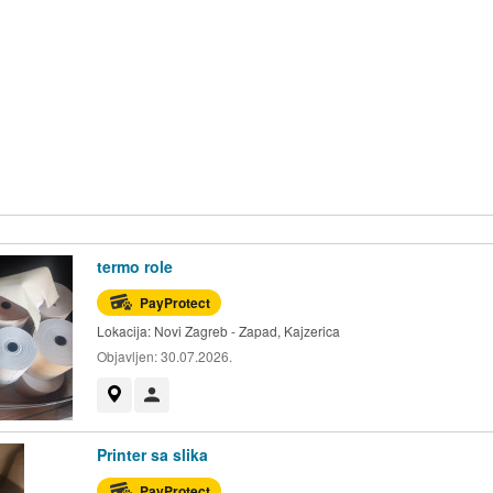
termo role
PayProtect
Lokacija:
Novi Zagreb - Zapad, Kajzerica
Objavljen:
30.07.2026.
Prikaži na mapi
Korisnik nije trgovac
Printer sa slika
PayProtect