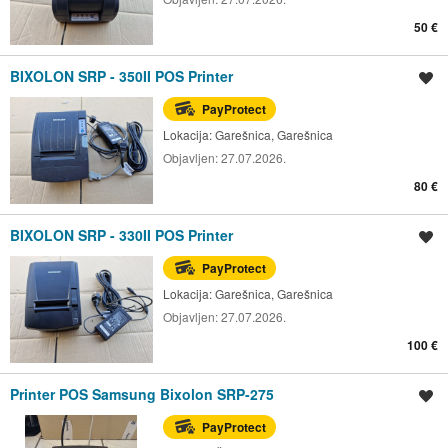
50 €
BIXOLON SRP - 350II POS Printer
Spremi oglas
PayProtect
Lokacija:
Garešnica, Garešnica
Objavljen:
27.07.2026.
80 €
BIXOLON SRP - 330II POS Printer
Spremi oglas
PayProtect
Lokacija:
Garešnica, Garešnica
Objavljen:
27.07.2026.
100 €
Printer POS Samsung Bixolon SRP-275
Spremi oglas
PayProtect