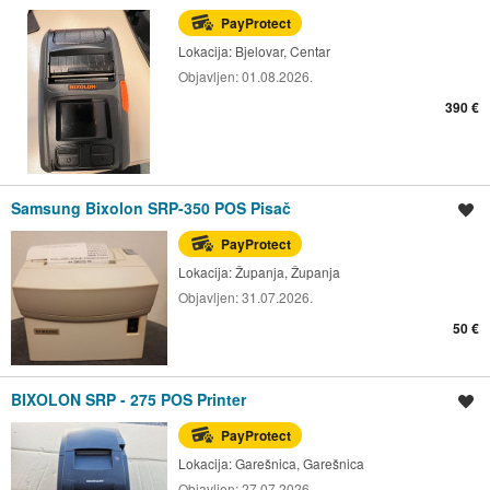
PayProtect
Lokacija:
Bjelovar, Centar
Objavljen:
01.08.2026.
390 €
Samsung Bixolon SRP-350 POS Pisač
Spremi oglas
PayProtect
Lokacija:
Županja, Županja
Objavljen:
31.07.2026.
50 €
BIXOLON SRP - 275 POS Printer
Spremi oglas
PayProtect
Lokacija:
Garešnica, Garešnica
Objavljen:
27.07.2026.