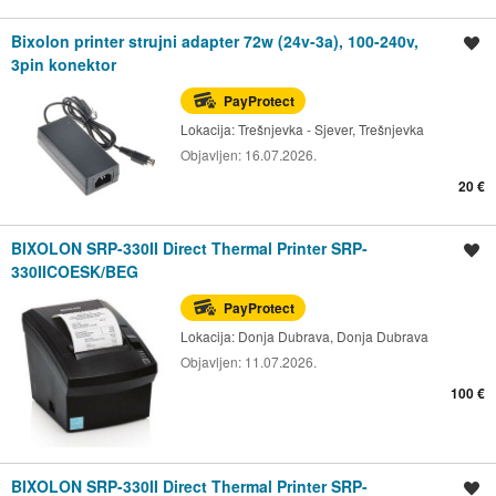
Bixolon printer strujni adapter 72w (24v-3a), 100-240v,
Spremi oglas
3pin konektor
PayProtect
Lokacija:
Trešnjevka - Sjever, Trešnjevka
Objavljen:
16.07.2026.
20 €
BIXOLON SRP-330II Direct Thermal Printer SRP-
Spremi oglas
330IICOESK/BEG
PayProtect
Lokacija:
Donja Dubrava, Donja Dubrava
Objavljen:
11.07.2026.
100 €
BIXOLON SRP-330II Direct Thermal Printer SRP-
Spremi oglas