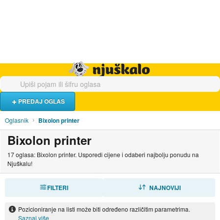
Hrana i piće
Turistički smještaj
Poslovi
Njuškalo naslovnica
PREDAJ OGLAS
Oglasnik
Bixolon printer
Bixolon printer
17 oglasa: Bixolon printer. Usporedi cijene i odaberi najbolju ponudu na
Njuškalu!
FILTERI
SORTIRAJ
NAJNOVIJI
Pozicioniranje na listi može biti određeno različitim parametrima.
Saznaj više