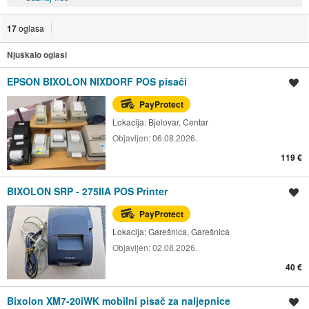
17
oglasa
Njuškalo oglasi
EPSON BIXOLON NIXDORF POS pisači
Spremi oglas
PayProtect
Lokacija:
Bjelovar, Centar
Objavljen:
06.08.2026.
119 €
BIXOLON SRP - 275IIA POS Printer
Spremi oglas
PayProtect
Lokacija:
Garešnica, Garešnica
Objavljen:
02.08.2026.
40 €
Bixolon XM7-20iWK mobilni pisač za naljepnice
Spremi oglas