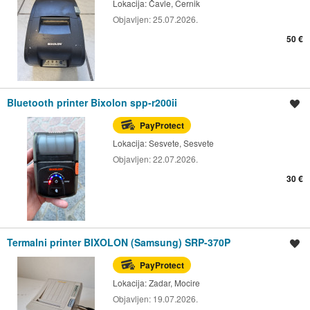
Lokacija:
Čavle, Cernik
Objavljen:
25.07.2026.
50 €
Bluetooth printer Bixolon spp-r200ii
Spremi oglas
PayProtect
Lokacija:
Sesvete, Sesvete
Objavljen:
22.07.2026.
30 €
Termalni printer BIXOLON (Samsung) SRP-370P
Spremi oglas
PayProtect
Lokacija:
Zadar, Mocire
Objavljen:
19.07.2026.