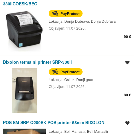
330IICOESK/BEG
PayProtect
Lokacija:
Donja Dubrava, Donja Dubrava
Objavljen:
11.07.2026.
90 €
Bixolon termalni printer SRP-330II
Spremi oglas
PayProtect
Lokacija:
Osijek, Donji grad
Objavljen:
11.07.2026.
80 €
POS SM SRP-Q200SK POS printer 58mm BIXOLON
Spremi oglas
Lokacija:
Beli Manastir, Beli Manastir