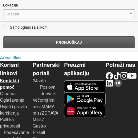
Lokacija
Odaberi
Samo oglasi sa slikom
PRONJUŠKAJ
Zatvori filtere
Korisni
Partnerski
Preuzmi
Potraži nas
linkovi
portali
aplikaciju
Facebook
TikTok
Instagram
YouTu
Kontakt i
24sata
LinkedIn
Njuškalo blog
iOS aplikacija
pomoć
Poslovni
O nama
dnevnik
Android aplikacija
Oglašavanje
Večernji list
Uvjeti i pravila
missMAMA
korištenja
missZDRAVA
Huawei aplikacija
Politika
Miss7
privatnosti
Gastro
Podešavanje
Pixsell