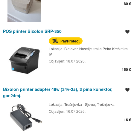
80 €
POS printer Bixolon SRP-350
Spremi oglas
PayProtect
Lokacija:
Bjelovar, Naselje kralja Petra Krešimira
IV
Objavljen:
18.07.2026.
150 €
Bixolon printer adapter 48w (24v-2a), 3 pina konektor,
Spremi oglas
gar.24mj.
Lokacija:
Trešnjevka - Sjever, Trešnjevka
Objavljen:
16.07.2026.
16 €