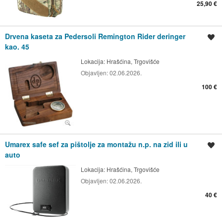
25,90 €
Drvena kaseta za Pedersoli Remington Rider deringer
Spremi oglas
kao. 45
Lokacija:
Hrašćina, Trgovišće
Objavljen:
02.06.2026.
100 €
Umarex safe sef za pištolje za montažu n.p. na zid ili u
Spremi oglas
auto
Lokacija:
Hrašćina, Trgovišće
Objavljen:
02.06.2026.
40 €