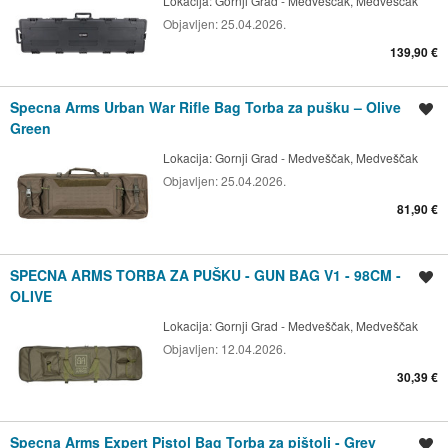
Lokacija:
Gornji Grad - Medveščak, Medveščak
Objavljen:
25.04.2026.
139,90 €
Specna Arms Urban War Rifle Bag Torba za pušku – Olive
Spremi oglas
Green
Lokacija:
Gornji Grad - Medveščak, Medveščak
Objavljen:
25.04.2026.
81,90 €
SPECNA ARMS TORBA ZA PUŠKU - GUN BAG V1 - 98CM -
Spremi oglas
OLIVE
Lokacija:
Gornji Grad - Medveščak, Medveščak
Objavljen:
12.04.2026.
30,39 €
Specna Arms Expert Pistol Bag Torba za pištolj - Grey
Spremi oglas