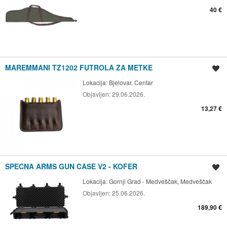
40 €
MAREMMANI TZ1202 FUTROLA ZA METKE
Spremi oglas
Lokacija:
Bjelovar, Centar
Objavljen:
29.06.2026.
13,27 €
SPECNA ARMS GUN CASE V2 - KOFER
Spremi oglas
Lokacija:
Gornji Grad - Medveščak, Medveščak
Objavljen:
25.06.2026.
189,90 €