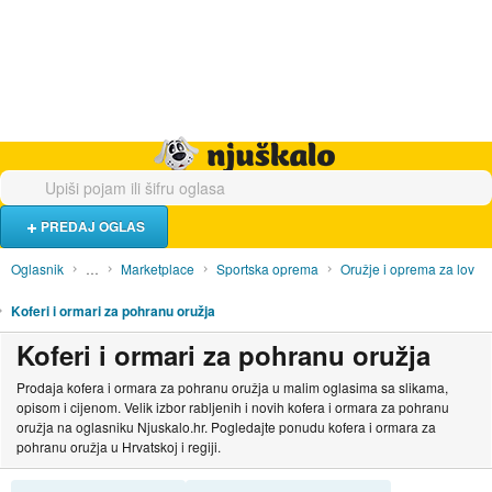
Hrana i piće
Turistički smještaj
Poslovi
Njuškalo naslovnica
PREDAJ OGLAS
Oglasnik
…
Marketplace
Sportska oprema
Oružje i oprema za lov
Koferi i ormari za pohranu oružja
Koferi i ormari za pohranu oružja
Prodaja kofera i ormara za pohranu oružja u malim oglasima sa slikama,
opisom i cijenom. Velik izbor rabljenih i novih kofera i ormara za pohranu
oružja na oglasniku Njuskalo.hr. Pogledajte ponudu kofera i ormara za
pohranu oružja u Hrvatskoj i regiji.
SORTIRAJ