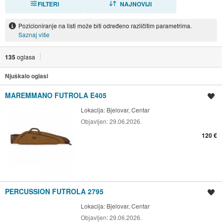
FILTERI
NAJNOVIJI
Pozicioniranje na listi može biti određeno različitim parametrima.
Saznaj više
135
oglasa
Njuškalo oglasi
MAREMMANO FUTROLA E405
Spremi oglas
Lokacija:
Bjelovar, Centar
Objavljen:
29.06.2026.
120 €
PERCUSSION FUTROLA 2795
Spremi oglas
Lokacija:
Bjelovar, Centar
Objavljen:
29.06.2026.