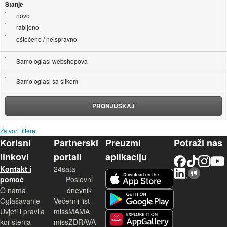
Stanje
novo
rabljeno
oštećeno / neispravno
Samo oglasi webshopova
Samo oglasi sa slikom
PRONJUŠKAJ
Zatvori filtere
Korisni
Partnerski
Preuzmi
Potraži nas
linkovi
portali
aplikaciju
Facebook
TikTok
Instagram
YouTu
Kontakt i
24sata
LinkedIn
Njuškalo blog
iOS aplikacija
pomoć
Poslovni
O nama
dnevnik
Android aplikacija
Oglašavanje
Večernji list
Uvjeti i pravila
missMAMA
korištenja
missZDRAVA
Huawei aplikacija