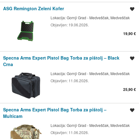
ASG Remington Zeleni Kofer
Spremi oglas
Lokacija:
Gornji Grad - Medveščak, Medveščak
Objavljen:
19.06.2026.
19,90 €
Specna Arms Expert Pistol Bag Torba za pištolj – Black
Spremi oglas
Crna
Lokacija:
Gornji Grad - Medveščak, Medveščak
Objavljen:
11.06.2026.
25,90 €
Specna Arms Expert Pistol Bag Torba za pištolj –
Spremi oglas
Multicam
Lokacija:
Gornji Grad - Medveščak, Medveščak
Objavljen:
11.06.2026.