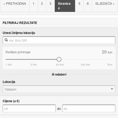
«
PRETHODNA
1
2
3
Stranica
5
6
SLJEDEĆA
»
4
FILTRIRAJ REZULTATE
Unesi željenu lokaciju
20
Radijus pretrage
km
1 km
5 km
20 km
100 km
Sve
ili odaberi
Lokacija
Odaberi
Cijena (u €)
do