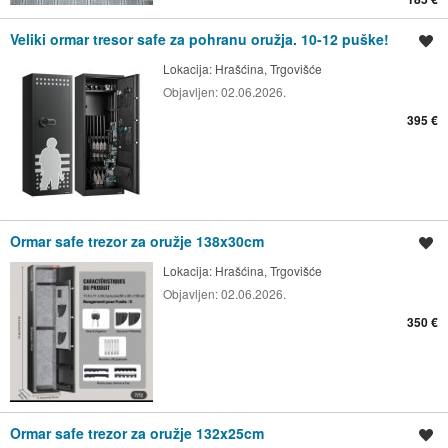
Veliki ormar tresor safe za pohranu oružja. 10-12 puške!
Spremi oglas
Lokacija:
Hrašćina, Trgovišće
Objavljen:
02.06.2026.
395 €
Ormar safe trezor za oružje 138x30cm
Spremi oglas
Lokacija:
Hrašćina, Trgovišće
Objavljen:
02.06.2026.
350 €
Ormar safe trezor za oružje 132x25cm
Spremi oglas