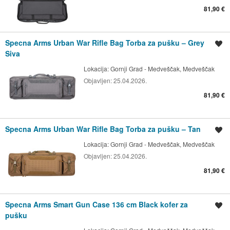
81,90 €
Specna Arms Urban War Rifle Bag Torba za pušku – Grey
Spremi oglas
Siva
Lokacija:
Gornji Grad - Medveščak, Medveščak
Objavljen:
25.04.2026.
81,90 €
Specna Arms Urban War Rifle Bag Torba za pušku – Tan
Spremi oglas
Lokacija:
Gornji Grad - Medveščak, Medveščak
Objavljen:
25.04.2026.
81,90 €
Specna Arms Smart Gun Case 136 cm Black kofer za
Spremi oglas
pušku