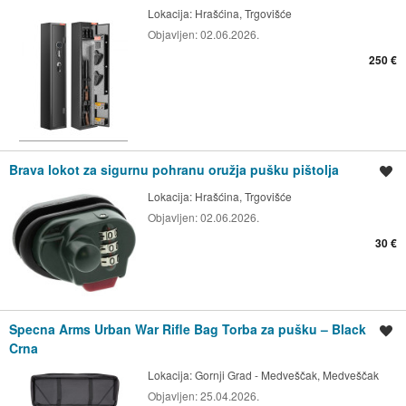
Lokacija:
Hrašćina, Trgovišće
Objavljen:
02.06.2026.
250 €
Brava lokot za sigurnu pohranu oružja pušku pištolja
Spremi oglas
Lokacija:
Hrašćina, Trgovišće
Objavljen:
02.06.2026.
30 €
Specna Arms Urban War Rifle Bag Torba za pušku – Black
Spremi oglas
Crna
Lokacija:
Gornji Grad - Medveščak, Medveščak
Objavljen:
25.04.2026.