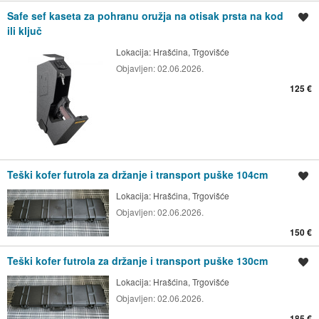
Safe sef kaseta za pohranu oružja na otisak prsta na kod
Spremi oglas
ili ključ
Lokacija:
Hrašćina, Trgovišće
Objavljen:
02.06.2026.
125 €
Teški kofer futrola za držanje i transport puške 104cm
Spremi oglas
Lokacija:
Hrašćina, Trgovišće
Objavljen:
02.06.2026.
150 €
Teški kofer futrola za držanje i transport puške 130cm
Spremi oglas
Lokacija:
Hrašćina, Trgovišće
Objavljen:
02.06.2026.
185 €