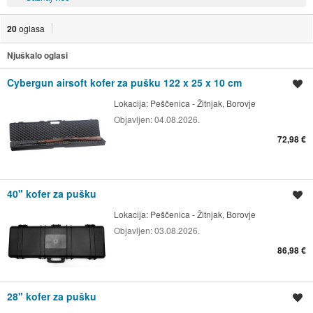
20
oglasa
Njuškalo oglasi
Cybergun airsoft kofer za pušku 122 x 25 x 10 cm
Spremi oglas
Lokacija:
Peščenica - Žitnjak, Borovje
Objavljen:
04.08.2026.
72,98 €
40" kofer za pušku
Spremi oglas
Lokacija:
Peščenica - Žitnjak, Borovje
Objavljen:
03.08.2026.
86,98 €
28" kofer za pušku
Spremi oglas