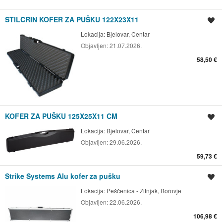
STILCRIN KOFER ZA PUŠKU 122X23X11
Spremi oglas
Lokacija:
Bjelovar, Centar
Objavljen:
21.07.2026.
58,50 €
KOFER ZA PUŠKU 125X25X11 CM
Spremi oglas
Lokacija:
Bjelovar, Centar
Objavljen:
29.06.2026.
59,73 €
Strike Systems Alu kofer za pušku
Spremi oglas
Lokacija:
Peščenica - Žitnjak, Borovje
Objavljen:
22.06.2026.
106,98 €