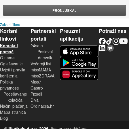
PRONJUŠKAJ
Zatvori filtere
Korisni
Partnerski
Preuzmi
Potraži nas
linkovi
portali
aplikaciju
Facebook
TikTok
Instagram
YouTu
Kontakt i
24sata
LinkedIn
Njuškalo blog
iOS aplikacija
pomoć
Poslovni
O nama
dnevnik
Android aplikacija
Oglašavanje
Večernji list
Uvjeti i pravila
missMAMA
korištenja
missZDRAVA
Huawei aplikacija
Politika
Miss7
privatnosti
Gastro
Podešavanje
Pixsell
kolačića
Diva
Načini plaćanja
Ordinacija.hr
Mapa stranica
Blog
© Njuškalo d.o.o. 2026.
Sva prava pridržana.