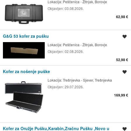
Lokacija:
Peščenica - Žitnjak, Borovje
Objavljen:
03.08.2026.
62,98 €
G&G 53 kofer za pušku
Spremi oglas
Lokacija:
Peščenica - Žitnjak, Borovje
Objavljen:
02.08.2026.
52,98 €
Kofer za nošenje puške
Spremi oglas
Lokacija:
Trešnjevka - Sjever, Trešnjevka
Objavljen:
29.07.2026.
169,99 €
Kofer za Oružje Pušku,Karabin,Zračnu Pušku ,Novo u
Spremi oglas