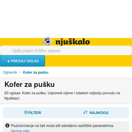
Hrana i piće
Turistički smještaj
Poslovi
Njuškalo naslovnica
PREDAJ OGLAS
Oglasnik
Kofer za pušku
Kofer za pušku
20 oglasa: Kofer za pušku. Usporedi cijene i odaberi najbolju ponudu na
Njuškalu!
FILTERI
SORTIRAJ
NAJNOVIJI
Pozicioniranje na listi može biti određeno različitim parametrima.
Saznaj više