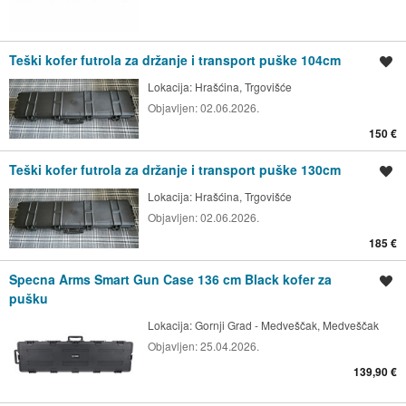
Teški kofer futrola za držanje i transport puške 104cm
Spremi oglas
Lokacija:
Hrašćina, Trgovišće
Objavljen:
02.06.2026.
150 €
Teški kofer futrola za držanje i transport puške 130cm
Spremi oglas
Lokacija:
Hrašćina, Trgovišće
Objavljen:
02.06.2026.
185 €
Specna Arms Smart Gun Case 136 cm Black kofer za
Spremi oglas
pušku
Lokacija:
Gornji Grad - Medveščak, Medveščak
Objavljen:
25.04.2026.
139,90 €