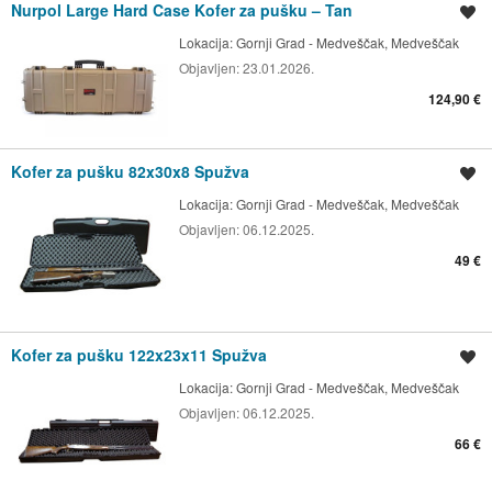
Nurpol Large Hard Case Kofer za pušku – Tan
Spremi oglas
Lokacija:
Gornji Grad - Medveščak, Medveščak
Objavljen:
23.01.2026.
124,90 €
Kofer za pušku 82x30x8 Spužva
Spremi oglas
Lokacija:
Gornji Grad - Medveščak, Medveščak
Objavljen:
06.12.2025.
49 €
Kofer za pušku 122x23x11 Spužva
Spremi oglas
Lokacija:
Gornji Grad - Medveščak, Medveščak
Objavljen:
06.12.2025.
66 €