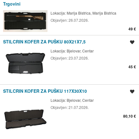
Trgovini
Lokacija:
Marija Bistrica, Marija Bistrica
Objavljen:
26.07.2026.
49 €
STILCRIN KOFER ZA PUŠKU 80X21X7,5
Spremi oglas
Lokacija:
Bjelovar, Centar
Objavljen:
23.07.2026.
45 €
STILCRIN KOFER ZA PUŠKU 117X30X10
Spremi oglas
Lokacija:
Bjelovar, Centar
Objavljen:
21.07.2026.
80,10 €