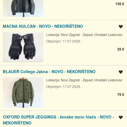
135 €
MACNA HULCAN - NOVO - NEKORIŠTENO
Spremi oglas
Lokacija:
Novi Zagreb - Zapad, Hrvatski Leskovac
Objavljen:
17.07.2026.
25 €
BLAUER College Jakna - NOVO - NEKORIŠTENO
Spremi oglas
Lokacija:
Novi Zagreb - Zapad, Hrvatski Leskovac
Objavljen:
17.07.2026.
75 €
OXFORD SUPER JEGGINGS - ženske moto hlače - NOVO -
Spremi oglas
NEKORIŠTENO