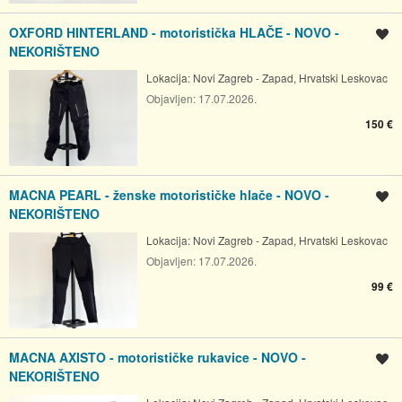
OXFORD HINTERLAND - motoristička HLAČE - NOVO -
Spremi oglas
NEKORIŠTENO
Lokacija:
Novi Zagreb - Zapad, Hrvatski Leskovac
Objavljen:
17.07.2026.
150 €
MACNA PEARL - ženske motorističke hlače - NOVO -
Spremi oglas
NEKORIŠTENO
Lokacija:
Novi Zagreb - Zapad, Hrvatski Leskovac
Objavljen:
17.07.2026.
99 €
MACNA AXISTO - motorističke rukavice - NOVO -
Spremi oglas
NEKORIŠTENO