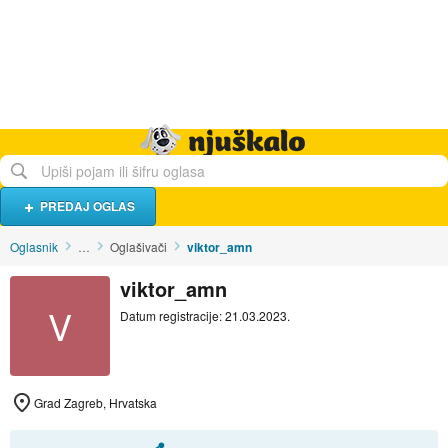
Hrana i piće
Turistički smještaj
Poslovi
Njuškalo naslovnica
PREDAJ OGLAS
Oglasnik
…
Oglašivači
viktor_amn
viktor_amn
V
Datum registracije: 21.03.2023.
Grad Zagreb, Hrvatska