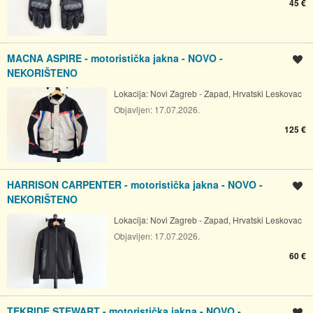
45 €
MACNA ASPIRE - motoristička jakna - NOVO -
Spremi oglas
NEKORIŠTENO
Lokacija:
Novi Zagreb - Zapad, Hrvatski Leskovac
Objavljen:
17.07.2026.
125 €
HARRISON CARPENTER - motoristička jakna - NOVO -
Spremi oglas
NEKORIŠTENO
Lokacija:
Novi Zagreb - Zapad, Hrvatski Leskovac
Objavljen:
17.07.2026.
60 €
TEKRIDE STEWART - motoristička jakna - NOVO -
Spremi oglas