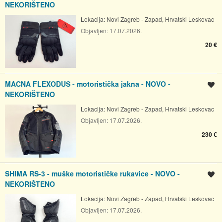
NEKORIŠTENO
Lokacija:
Novi Zagreb - Zapad, Hrvatski Leskovac
Objavljen:
17.07.2026.
20 €
MACNA FLEXODUS - motoristička jakna - NOVO -
Spremi oglas
NEKORIŠTENO
Lokacija:
Novi Zagreb - Zapad, Hrvatski Leskovac
Objavljen:
17.07.2026.
230 €
SHIMA RS-3 - muške motorističke rukavice - NOVO -
Spremi oglas
NEKORIŠTENO
Lokacija:
Novi Zagreb - Zapad, Hrvatski Leskovac
Objavljen:
17.07.2026.