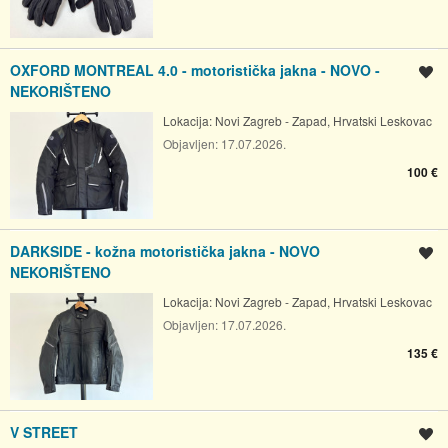
OXFORD MONTREAL 4.0 - motoristička jakna - NOVO -
Spremi oglas
NEKORIŠTENO
Lokacija:
Novi Zagreb - Zapad, Hrvatski Leskovac
Objavljen:
17.07.2026.
100 €
DARKSIDE - kožna motoristička jakna - NOVO
Spremi oglas
NEKORIŠTENO
Lokacija:
Novi Zagreb - Zapad, Hrvatski Leskovac
Objavljen:
17.07.2026.
135 €
V STREET
Spremi oglas