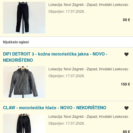
Lokacija:
Novi Zagreb - Zapad, Hrvatski Leskovac
Objavljen:
17.07.2026.
50 €
Njuškalo oglasi
DIFI DETROIT 3 - kožna motoristička jakna - NOVO -
Spremi oglas
NEKORIŠTENO
Lokacija:
Novi Zagreb - Zapad, Hrvatski Leskovac
Objavljen:
17.07.2026.
150 €
CLAW - motorističke hlače - NOVO - NEKORIŠTENO
Spremi oglas
Lokacija:
Novi Zagreb - Zapad, Hrvatski Leskovac
Objavljen:
17.07.2026.
65 €