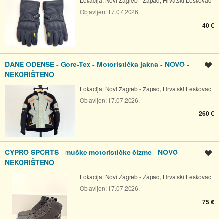
Lokacija:
Novi Zagreb - Zapad, Hrvatski Leskovac
Objavljen:
17.07.2026.
40 €
DANE ODENSE - Gore-Tex - Motoristička jakna - NOVO -
Spremi oglas
NEKORIŠTENO
Lokacija:
Novi Zagreb - Zapad, Hrvatski Leskovac
Objavljen:
17.07.2026.
260 €
CYPRO SPORTS - muške motorističke čizme - NOVO -
Spremi oglas
NEKORIŠTENO
Lokacija:
Novi Zagreb - Zapad, Hrvatski Leskovac
Objavljen:
17.07.2026.
75 €