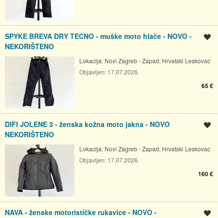
SPYKE BREVA DRY TECNO - muške moto hlače - NOVO -
Spremi oglas
NEKORIŠTENO
Lokacija:
Novi Zagreb - Zapad, Hrvatski Leskovac
Objavljen:
17.07.2026.
65 €
DIFI JOLENE 3 - ženska kožna moto jakna - NOVO
Spremi oglas
NEKORIŠTENO
Lokacija:
Novi Zagreb - Zapad, Hrvatski Leskovac
Objavljen:
17.07.2026.
160 €
NAVA - ženske motorističke rukavice - NOVO -
Spremi oglas