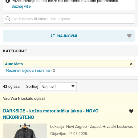
Pozicioniranje na listi može biti određeno različitim parametrima.
Saznaj više
SORTIRAJ
NAJNOVIJI
KATEGORIJE
Auto Moto
Ukloni filter
Rezervni dijelovi i oprema
42
42
oglasa
Sortiraj
Vau Vau Njuškalo oglasi
DARKSIDE - kožna motoristička jakna - NOVO
Spremi oglas
NEKORIŠTENO
Lokacija:
Novi Zagreb - Zapad, Hrvatski Leskovac
Objavljen:
17.07.2026.