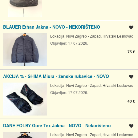
BLAUER Ethan Jakna - NOVO - NEKORIŠTENO
Spremi oglas
Lokacija:
Novi Zagreb - Zapad, Hrvatski Leskovac
Objavljen:
17.07.2026.
75 €
AKCIJA % - SHIMA Miura - ženske rukavice - NOVO
Spremi oglas
Lokacija:
Novi Zagreb - Zapad, Hrvatski Leskovac
Objavljen:
17.07.2026.
40 €
DANE FOLBY Gore-Tex Jakna - NOVO - Nekorišteno
Spremi oglas
Lokacija:
Novi Zagreb - Zapad, Hrvatski Leskovac