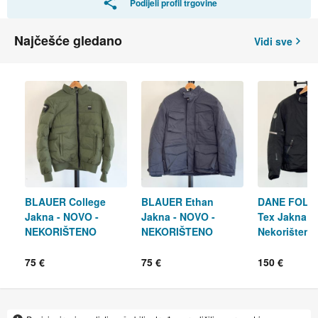
Podijeli profil trgovine
Najčešće gledano
Vidi sve
BLAUER College
BLAUER Ethan
DANE FOLBY
Jakna - NOVO -
Jakna - NOVO -
Tex Jakna -
NEKORIŠTENO
NEKORIŠTENO
Nekorišteno
75 €
75 €
150 €