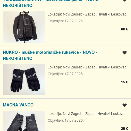
NEKORIŠTENO
Lokacija:
Novi Zagreb - Zapad, Hrvatski Leskovac
Objavljen:
17.07.2026.
80 €
NUKRO - muške motorističke rukavice - NOVO -
Spremi oglas
NEKORIŠTENO
Lokacija:
Novi Zagreb - Zapad, Hrvatski Leskovac
Objavljen:
17.07.2026.
15 €
MACNA VANCO
Spremi oglas
Lokacija:
Novi Zagreb - Zapad, Hrvatski Leskovac
Objavljen:
17.07.2026.
25 €