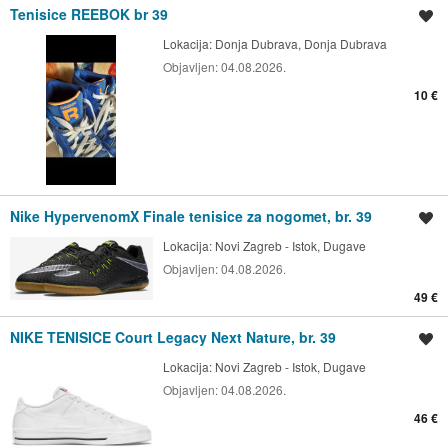
Tenisice REEBOK br 39
Spremi oglas
Lokacija:
Donja Dubrava, Donja Dubrava
Objavljen:
04.08.2026.
10 €
Nike HypervenomX Finale tenisice za nogomet, br. 39
Spremi oglas
Lokacija:
Novi Zagreb - Istok, Dugave
Objavljen:
04.08.2026.
49 €
NIKE TENISICE Court Legacy Next Nature, br. 39
Spremi oglas
Lokacija:
Novi Zagreb - Istok, Dugave
Objavljen:
04.08.2026.
46 €