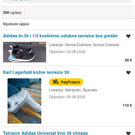
350
oglasa
Njuškalo oglasi
Adidas br.39 i 1/3 kvalitetne udobne tenisice bez greške
Spremi oglas
Lokacija:
Gornja Dubrava, Gornja Dubrava
Objavljen:
05.08.2026.
30 €
Karl Lagerfeld kožne tenisice 39
Spremi oglas
PayProtect
Lokacija:
Stenjevec, Špansko
Objavljen:
05.08.2026.
110 €
Tenisice Adidas Univerzal broj 39 vintage
Spremi oglas