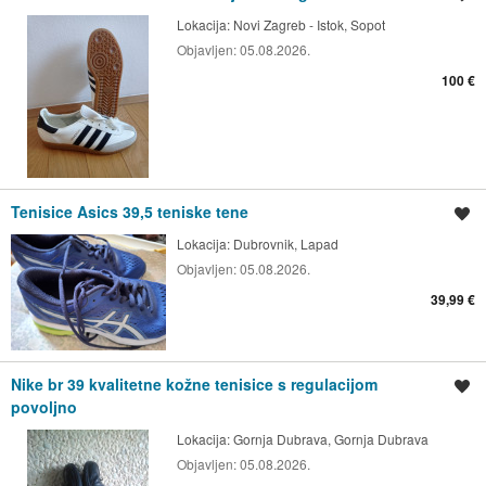
Lokacija:
Novi Zagreb - Istok, Sopot
Objavljen:
05.08.2026.
100 €
Tenisice Asics 39,5 teniske tene
Spremi oglas
Lokacija:
Dubrovnik, Lapad
Objavljen:
05.08.2026.
39,99 €
Nike br 39 kvalitetne kožne tenisice s regulacijom
Spremi oglas
povoljno
Lokacija:
Gornja Dubrava, Gornja Dubrava
Objavljen:
05.08.2026.