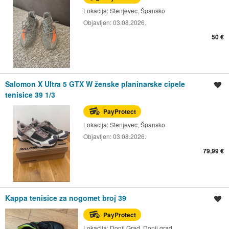
Lokacija:
Stenjevec, Špansko
Objavljen:
03.08.2026.
50 €
Salomon X Ultra 5 GTX W ženske planinarske cipele
Spremi oglas
tenisice 39 1/3
PayProtect
Lokacija:
Stenjevec, Špansko
Objavljen:
03.08.2026.
79,99 €
Kappa tenisice za nogomet broj 39
Spremi oglas
PayProtect
Lokacija:
Donji Grad, Donji grad