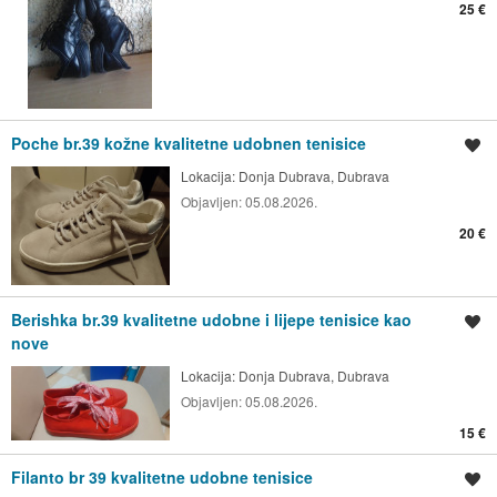
25 €
Poche br.39 kožne kvalitetne udobnen tenisice
Spremi oglas
Lokacija:
Donja Dubrava, Dubrava
Objavljen:
05.08.2026.
20 €
Berishka br.39 kvalitetne udobne i lijepe tenisice kao
Spremi oglas
nove
Lokacija:
Donja Dubrava, Dubrava
Objavljen:
05.08.2026.
15 €
Filanto br 39 kvalitetne udobne tenisice
Spremi oglas