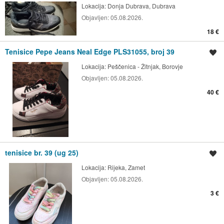
Lokacija:
Donja Dubrava, Dubrava
Objavljen:
05.08.2026.
18 €
Tenisice Pepe Jeans Neal Edge PLS31055, broj 39
Spremi oglas
Lokacija:
Peščenica - Žitnjak, Borovje
Objavljen:
05.08.2026.
40 €
tenisice br. 39 (ug 25)
Spremi oglas
Lokacija:
Rijeka, Zamet
Objavljen:
05.08.2026.
3 €