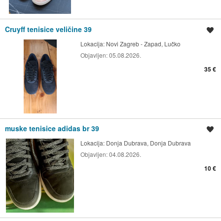
Cruyff tenisice veličine 39
Spremi oglas
Lokacija:
Novi Zagreb - Zapad, Lučko
Objavljen:
05.08.2026.
35 €
muske tenisice adidas br 39
Spremi oglas
Lokacija:
Donja Dubrava, Donja Dubrava
Objavljen:
04.08.2026.
10 €