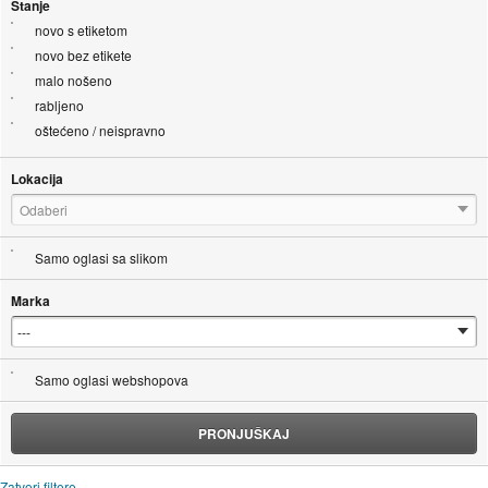
Stanje
novo s etiketom
novo bez etikete
malo nošeno
rabljeno
oštećeno / neispravno
Lokacija
Odaberi
Samo oglasi sa slikom
Marka
Samo oglasi webshopova
PRONJUŠKAJ
Zatvori filtere