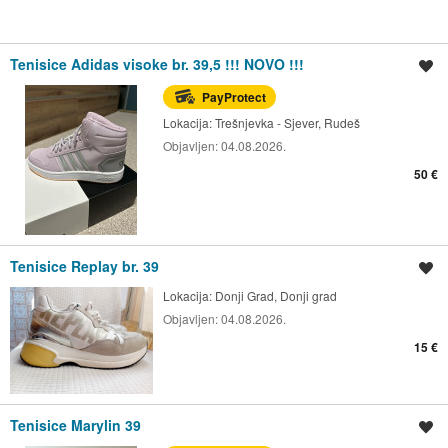
Tenisice Adidas visoke br. 39,5 !!! NOVO !!!
Spremi oglas
PayProtect
Lokacija:
Trešnjevka - Sjever, Rudeš
Objavljen:
04.08.2026.
50 €
Tenisice Replay br. 39
Spremi oglas
Lokacija:
Donji Grad, Donji grad
Objavljen:
04.08.2026.
15 €
Tenisice Marylin 39
Spremi oglas