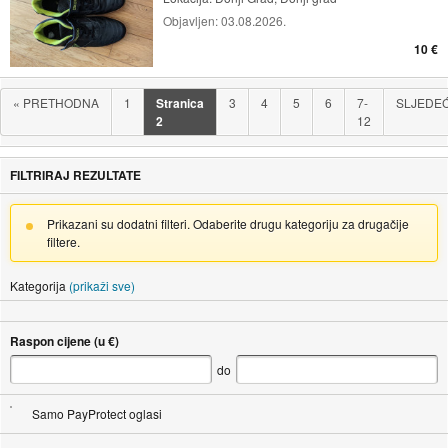
Objavljen:
03.08.2026.
10 €
«
PRETHODNA
1
Stranica
3
4
5
6
7-
SLJEDE
2
12
FILTRIRAJ REZULTATE
Prikazani su dodatni filteri. Odaberite drugu kategoriju za drugačije
filtere.
Kategorija
(prikaži sve)
Raspon cijene (u €)
do
Samo PayProtect oglasi