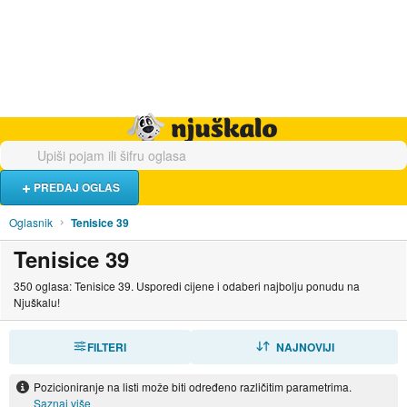
Hrana i piće
Turistički smještaj
Poslovi
Njuškalo naslovnica
PREDAJ OGLAS
Oglasnik
Tenisice 39
Tenisice 39
350 oglasa: Tenisice 39. Usporedi cijene i odaberi najbolju ponudu na
Njuškalu!
FILTERI
SORTIRAJ
NAJNOVIJI
Pozicioniranje na listi može biti određeno različitim parametrima.
Saznaj više