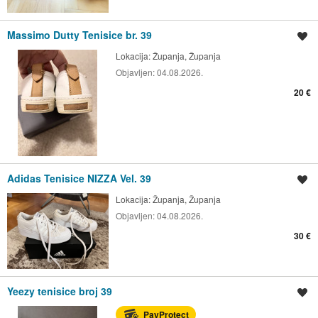
Massimo Dutty Tenisice br. 39
Spremi oglas
Lokacija:
Županja, Županja
Objavljen:
04.08.2026.
20 €
Adidas Tenisice NIZZA Vel. 39
Spremi oglas
Lokacija:
Županja, Županja
Objavljen:
04.08.2026.
30 €
Yeezy tenisice broj 39
Spremi oglas
PayProtect