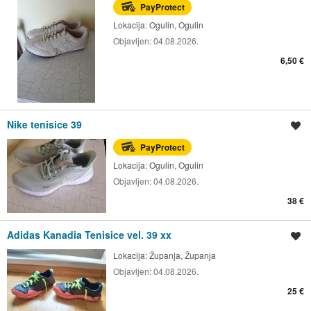
PayProtect
Lokacija:
Ogulin, Ogulin
Objavljen:
04.08.2026.
6,50 €
Nike tenisice 39
Spremi oglas
PayProtect
Lokacija:
Ogulin, Ogulin
Objavljen:
04.08.2026.
38 €
Adidas Kanadia Tenisice vel. 39 xx
Spremi oglas
Lokacija:
Županja, Županja
Objavljen:
04.08.2026.
25 €