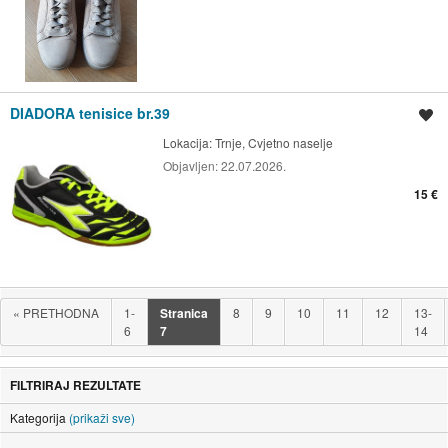
DIADORA tenisice br.39
Spremi oglas
Lokacija:
Trnje, Cvjetno naselje
Objavljen:
22.07.2026.
15 €
«
PRETHODNA
1-
Stranica
8
9
10
11
12
13-
6
7
14
FILTRIRAJ REZULTATE
Kategorija
(prikaži sve)