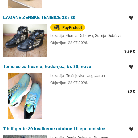
LAGANE ŽENSKE TENISICE 38 / 39
Spremi oglas
PayProtect
Lokacija:
Gornja Dubrava, Gornja Dubrava
Objavljen:
22.07.2026.
9,99 €
Tenisice za trčanje, hodanje.., br. 39, nove
Spremi oglas
Lokacija:
Trešnjevka - Jug, Jarun
Objavljen:
22.07.2026.
26 €
T.hilfiger br.39 kvalitetne udobne i lijepe tenisice
Spremi oglas
Lokacija:
Donja Dubrava, Dubrava