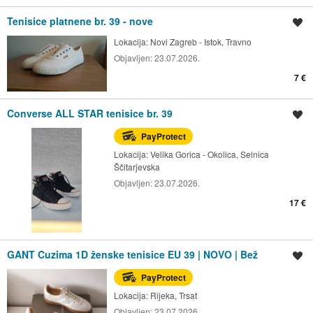
Tenisice platnene br. 39 - nove
Spremi oglas
Lokacija:
Novi Zagreb - Istok, Travno
Objavljen:
23.07.2026.
7 €
Converse ALL STAR tenisice br. 39
Spremi oglas
PayProtect
Lokacija:
Velika Gorica - Okolica, Selnica
Ščitarjevska
Objavljen:
23.07.2026.
17 €
GANT Cuzima 1D ženske tenisice EU 39 | NOVO | Bež
Spremi oglas
PayProtect
Lokacija:
Rijeka, Trsat
Objavljen:
23.07.2026.