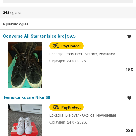
348
oglasa
Njuškalo oglasi
Converse All Star tenisice broj 39,5
Spremi oglas
PayProtect
Lokacija:
Podsused - Vrapče, Podsused
Objavljen:
24.07.2026.
15 €
Tenisice kozne Nike 39
Spremi oglas
PayProtect
Lokacija:
Bjelovar - Okolica, Novoseljani
Objavljen:
24.07.2026.
20 €