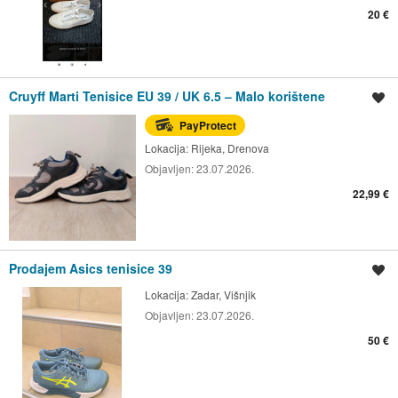
20 €
Cruyff Marti Tenisice EU 39 / UK 6.5 – Malo korištene
Spremi oglas
PayProtect
Lokacija:
Rijeka, Drenova
Objavljen:
23.07.2026.
22,99 €
Prodajem Asics tenisice 39
Spremi oglas
Lokacija:
Zadar, Višnjik
Objavljen:
23.07.2026.
50 €