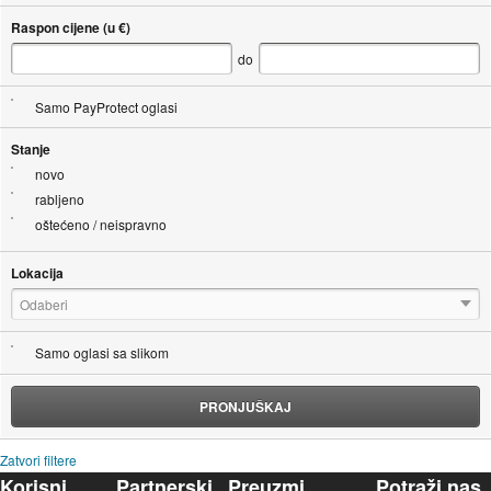
Raspon cijene (u €)
do
Samo PayProtect oglasi
Stanje
novo
rabljeno
oštećeno / neispravno
Lokacija
Odaberi
Samo oglasi sa slikom
PRONJUŠKAJ
Zatvori filtere
Korisni
Partnerski
Preuzmi
Potraži nas