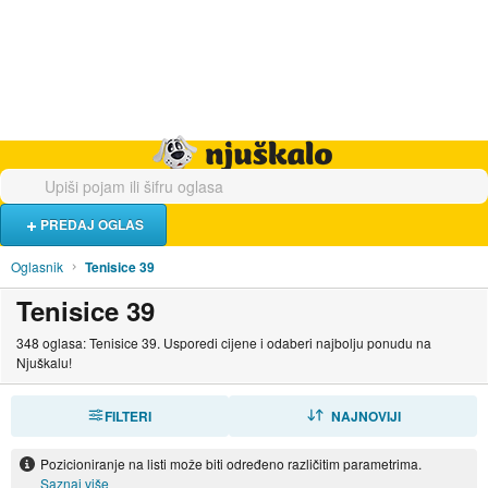
Hrana i piće
Turistički smještaj
Poslovi
Njuškalo naslovnica
PREDAJ OGLAS
Oglasnik
Tenisice 39
Tenisice 39
348 oglasa: Tenisice 39. Usporedi cijene i odaberi najbolju ponudu na
Njuškalu!
FILTERI
SORTIRAJ
NAJNOVIJI
Pozicioniranje na listi može biti određeno različitim parametrima.
Saznaj više