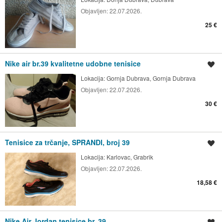
Objavljen:
22.07.2026.
25 €
Nike air br.39 kvalitetne udobne tenisice
Spremi oglas
Lokacija:
Gornja Dubrava, Gornja Dubrava
Objavljen:
22.07.2026.
30 €
Tenisice za trčanje, SPRANDI, broj 39
Spremi oglas
Lokacija:
Karlovac, Grabrik
Objavljen:
22.07.2026.
18,58 €
Nike Air Jordan tenisice br. 39
Spremi oglas