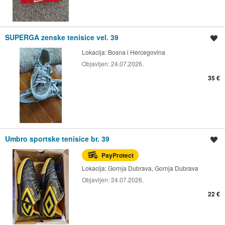
SUPERGA zenske tenisice vel. 39
Spremi oglas
Lokacija:
Bosna i Hercegovina
Objavljen:
24.07.2026.
35 €
Umbro sportske tenisice br. 39
Spremi oglas
PayProtect
Lokacija:
Gornja Dubrava, Gornja Dubrava
Objavljen:
24.07.2026.
22 €