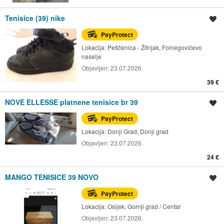
Tenisice (39) nike
Spremi oglas
PayProtect
Lokacija:
Peščenica - Žitnjak, Folnegovićevo
naselje
Objavljen:
23.07.2026.
39 €
NOVE ELLESSE platnene tenisice br 39
Spremi oglas
PayProtect
Lokacija:
Donji Grad, Donji grad
Objavljen:
23.07.2026.
24 €
MANGO TENISICE 39 NOVO
Spremi oglas
PayProtect
Lokacija:
Osijek, Gornji grad / Centar
Objavljen:
23.07.2026.