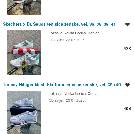
Skechers x Dr. Seuss tenisice ženske, vel. 36, 38, 39, 41
Spremi oglas
Lokacija:
Velika Gorica, Centar
Objavljen:
23.07.2026.
45 €
Tommy Hilfiger Mesh Flatform tenisice ženske, vel. 39 i 40
Spremi oglas
Lokacija:
Velika Gorica, Centar
Objavljen:
23.07.2026.
45 €