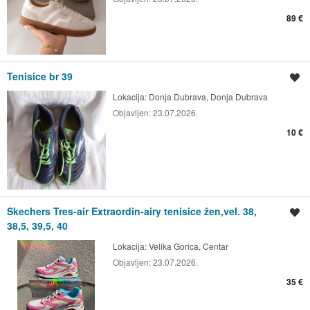
89 €
Tenisice br 39
Spremi oglas
Lokacija:
Donja Dubrava, Donja Dubrava
Objavljen:
23.07.2026.
10 €
Skechers Tres-air Extraordin-airy tenisice žen,vel. 38,
Spremi oglas
38,5, 39,5, 40
Lokacija:
Velika Gorica, Centar
Objavljen:
23.07.2026.
35 €