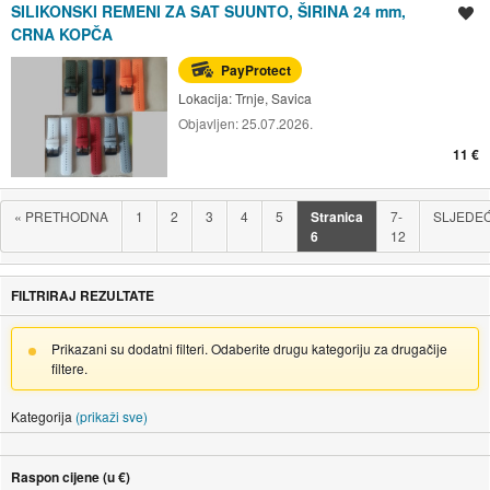
SILIKONSKI REMENI ZA SAT SUUNTO, ŠIRINA 24 mm,
Spremi oglas
CRNA KOPČA
PayProtect
Lokacija:
Trnje, Savica
Objavljen:
25.07.2026.
11 €
«
PRETHODNA
1
2
3
4
5
Stranica
7-
SLJEDE
6
12
FILTRIRAJ REZULTATE
Prikazani su dodatni filteri. Odaberite drugu kategoriju za drugačije
filtere.
Kategorija
(prikaži sve)
Raspon cijene (u €)