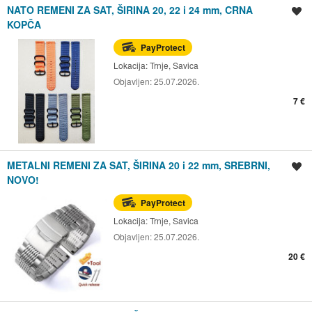
NATO REMENI ZA SAT, ŠIRINA 20, 22 i 24 mm, CRNA
Spremi oglas
KOPČA
PayProtect
Lokacija:
Trnje, Savica
Objavljen:
25.07.2026.
7 €
METALNI REMENI ZA SAT, ŠIRINA 20 i 22 mm, SREBRNI,
Spremi oglas
NOVO!
PayProtect
Lokacija:
Trnje, Savica
Objavljen:
25.07.2026.
20 €