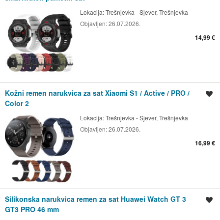
Lokacija:
Trešnjevka - Sjever, Trešnjevka
Objavljen:
26.07.2026.
14,99 €
Kožni remen narukvica za sat Xiaomi S1 / Active / PRO /
Spremi oglas
Color 2
Lokacija:
Trešnjevka - Sjever, Trešnjevka
Objavljen:
26.07.2026.
16,99 €
Silikonska narukvica remen za sat Huawei Watch GT 3
Spremi oglas
GT3 PRO 46 mm