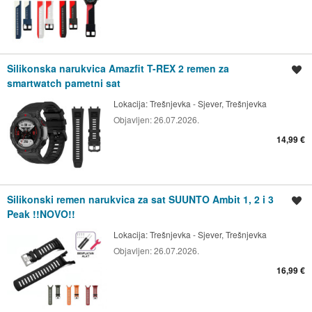
Silikonska narukvica Amazfit T-REX 2 remen za
Spremi oglas
smartwatch pametni sat
Lokacija:
Trešnjevka - Sjever, Trešnjevka
Objavljen:
26.07.2026.
14,99 €
Silikonski remen narukvica za sat SUUNTO Ambit 1, 2 i 3
Spremi oglas
Peak !!NOVO!!
Lokacija:
Trešnjevka - Sjever, Trešnjevka
Objavljen:
26.07.2026.
16,99 €