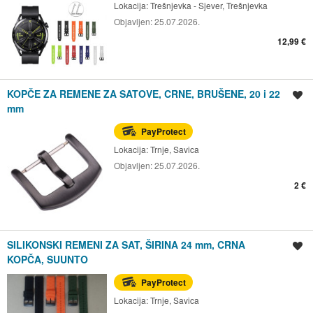
Lokacija:
Trešnjevka - Sjever, Trešnjevka
Objavljen:
25.07.2026.
12,99 €
KOPČE ZA REMENE ZA SATOVE, CRNE, BRUŠENE, 20 i 22
Spremi oglas
mm
PayProtect
Lokacija:
Trnje, Savica
Objavljen:
25.07.2026.
2 €
SILIKONSKI REMENI ZA SAT, ŠIRINA 24 mm, CRNA
Spremi oglas
KOPČA, SUUNTO
PayProtect
Lokacija:
Trnje, Savica