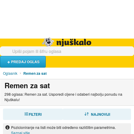
Hrana i piće
Turistički smještaj
Poslovi
Njuškalo naslovnica
PREDAJ OGLAS
Oglasnik
Remen za sat
Remen za sat
298 oglasa: Remen za sat. Usporedi cijene i odaberi najbolju ponudu na
Njuškalu!
FILTERI
SORTIRAJ
NAJNOVIJI
Pozicioniranje na listi može biti određeno različitim parametrima.
Saznaj više