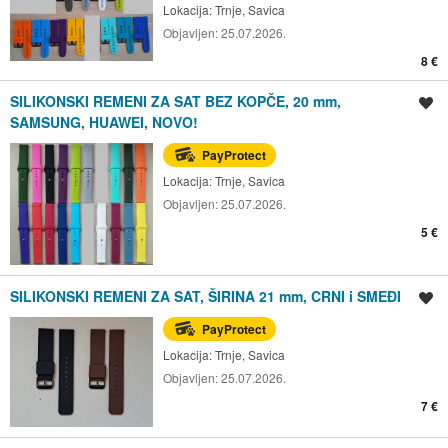
Lokacija:
Trnje, Savica
Objavljen:
25.07.2026.
8 €
SILIKONSKI REMENI ZA SAT BEZ KOPČE, 20 mm,
Spremi oglas
SAMSUNG, HUAWEI, NOVO!
PayProtect
Lokacija:
Trnje, Savica
Objavljen:
25.07.2026.
5 €
SILIKONSKI REMENI ZA SAT, ŠIRINA 21 mm, CRNI i SMEĐI
Spremi oglas
PayProtect
Lokacija:
Trnje, Savica
Objavljen:
25.07.2026.
7 €