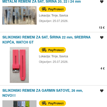
METALNI REMENI ZA SAT, ŠIRINA 20, 22 i 24 mm
Spremi oglas
PayProtect
Lokacija:
Trnje, Savica
Objavljen:
25.07.2026.
13 €
SILIKONSKI REMENI ZA SAT, ŠIRINA 22 mm, SREBRNA
Spremi oglas
KOPČA, WATCH GT
PayProtect
Lokacija:
Trnje, Savica
Objavljen:
25.07.2026.
4 €
SILIKONSKI REMENI ZA GARMIN SATOVE, 26 mm,
Spremi oglas
NOVO!!!
PayProtect