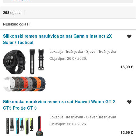
298
oglasa
Njuškalo oglasi
Silikonski remen narukvica za sat Garmin Instinct 2X
Spremi oglas
Solar / Tactical
Lokacija:
Trešnjevka - Sjever, Trešnjevka
Objavljen:
26.07.2026.
16,99 €
Silikonska narukvica remen za sat Huawei Watch GT 2
Spremi oglas
GT3 Pro 2e GT 3
Lokacija:
Trešnjevka - Sjever, Trešnjevka
Objavljen:
26.07.2026.
12,99 €