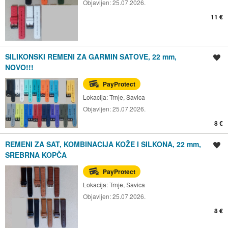
Objavljen:
25.07.2026.
11 €
SILIKONSKI REMENI ZA GARMIN SATOVE, 22 mm,
Spremi oglas
NOVO!!!
PayProtect
Lokacija:
Trnje, Savica
Objavljen:
25.07.2026.
8 €
REMENI ZA SAT, KOMBINACIJA KOŽE I SILKONA, 22 mm,
Spremi oglas
SREBRNA KOPČA
PayProtect
Lokacija:
Trnje, Savica
Objavljen:
25.07.2026.
8 €