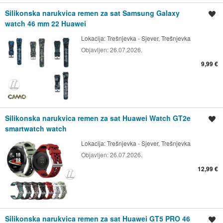
Silikonska narukvica remen za sat Samsung Galaxy
Spremi oglas
watch 46 mm 22 Huawei
Lokacija:
Trešnjevka - Sjever, Trešnjevka
Objavljen:
26.07.2026.
9,99 €
Silikonska narukvica remen za sat Huawei Watch GT2e
Spremi oglas
smartwatch watch
Lokacija:
Trešnjevka - Sjever, Trešnjevka
Objavljen:
26.07.2026.
12,99 €
Silikonska narukvica remen za sat Huawei GT5 PRO 46
Spremi oglas