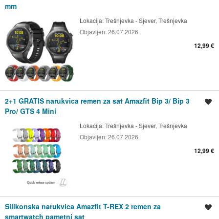
mm
Lokacija:
Trešnjevka - Sjever, Trešnjevka
Objavljen:
26.07.2026.
12,99 €
2+1 GRATIS narukvica remen za sat Amazfit Bip 3/ Bip 3
Spremi oglas
Pro/ GTS 4 Mini
Lokacija:
Trešnjevka - Sjever, Trešnjevka
Objavljen:
26.07.2026.
12,99 €
Silikonska narukvica Amazfit T-REX 2 remen za
Spremi oglas
smartwatch pametni sat