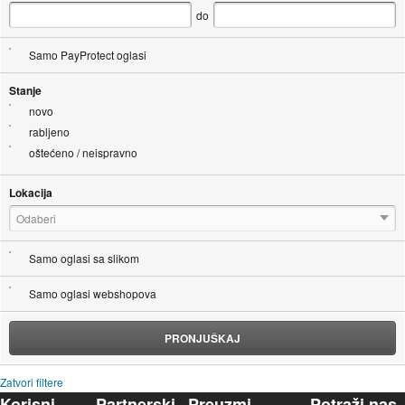
do
Samo PayProtect oglasi
Stanje
novo
rabljeno
oštećeno / neispravno
Lokacija
Odaberi
Samo oglasi sa slikom
Samo oglasi webshopova
PRONJUŠKAJ
Zatvori filtere
Korisni
Partnerski
Preuzmi
Potraži nas