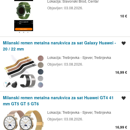
Lokacija:
Slavonski Brod, Centar
Objavljen:
03.08.2026.
10 €
Milanski remen metalna narukvica za sat Galaxy Huawei -
Spremi oglas
20 / 22 mm
Lokacija:
Trešnjevka - Sjever, Trešnjevka
Objavljen:
03.08.2026.
16,99 €
Milanski remen metalna narukvica za sat Huawei GT4 41
Spremi oglas
mm GT5 GT 5 GT6
Lokacija:
Trešnjevka - Sjever, Trešnjevka
Objavljen:
03.08.2026.
16,99 €