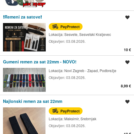
❗️Remeni za satove❗️
Spremi oglas
PayProtect
Lokacija:
Sesvete, Sesvetski Kraljevec
Objavljen:
03.08.2026.
10 €
Gumeni remen za sat 22mm - NOVO!
Spremi oglas
Lokacija:
Novi Zagreb - Zapad, Podbrežje
Objavljen:
03.08.2026.
8,99 €
Najlonski remen za sat 22mm
Spremi oglas
PayProtect
Lokacija:
Maksimir, Srebrnjak
Objavljen:
03.08.2026.
10 €