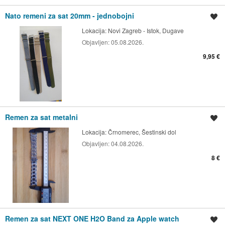
Nato remeni za sat 20mm - jednobojni
Spremi oglas
Lokacija:
Novi Zagreb - Istok, Dugave
Objavljen:
05.08.2026.
9,95 €
Remen za sat metalni
Spremi oglas
Lokacija:
Črnomerec, Šestinski dol
Objavljen:
04.08.2026.
8 €
Remen za sat NEXT ONE H2O Band za Apple watch
Spremi oglas