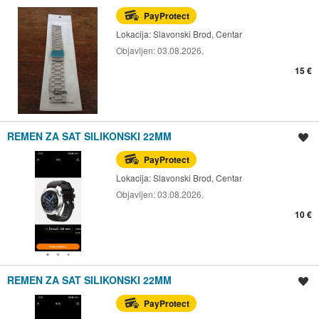
PayProtect
Lokacija:
Slavonski Brod, Centar
Objavljen:
03.08.2026.
15 €
REMEN ZA SAT SILIKONSKI 22MM
Spremi oglas
PayProtect
Lokacija:
Slavonski Brod, Centar
Objavljen:
03.08.2026.
10 €
REMEN ZA SAT SILIKONSKI 22MM
Spremi oglas
PayProtect