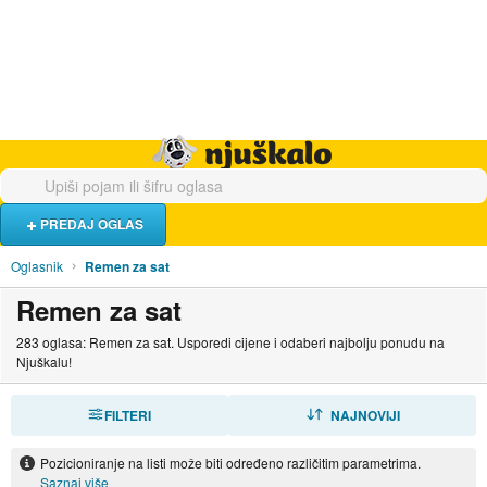
Hrana i piće
Turistički smještaj
Poslovi
Njuškalo naslovnica
PREDAJ OGLAS
Oglasnik
Remen za sat
Remen za sat
283 oglasa: Remen za sat. Usporedi cijene i odaberi najbolju ponudu na
Njuškalu!
FILTERI
SORTIRAJ
NAJNOVIJI
Pozicioniranje na listi može biti određeno različitim parametrima.
Saznaj više