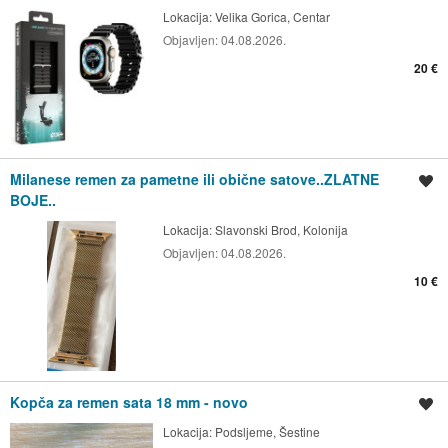
Lokacija:
Velika Gorica, Centar
Objavljen:
04.08.2026.
20 €
Milanese remen za pametne ili obične satove..ZLATNE
Spremi oglas
BOJE..
Lokacija:
Slavonski Brod, Kolonija
Objavljen:
04.08.2026.
10 €
Kopča za remen sata 18 mm - novo
Spremi oglas
Lokacija:
Podsljeme, Šestine