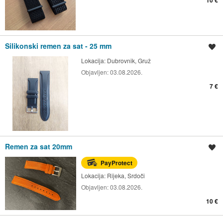
Silikonski remen za sat - 25 mm
Spremi oglas
Lokacija:
Dubrovnik, Gruž
Objavljen:
03.08.2026.
7 €
Remen za sat 20mm
Spremi oglas
PayProtect
Lokacija:
Rijeka, Srdoči
Objavljen:
03.08.2026.
10 €