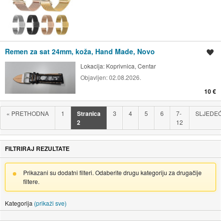
Remen za sat 24mm, koža, Hand Made, Novo
Spremi oglas
Lokacija:
Koprivnica, Centar
Objavljen:
02.08.2026.
10 €
«
PRETHODNA
1
Stranica
3
4
5
6
7-
SLJEDE
2
12
FILTRIRAJ REZULTATE
Prikazani su dodatni filteri. Odaberite drugu kategoriju za drugačije
filtere.
Kategorija
(prikaži sve)