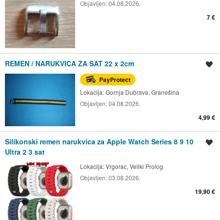
Objavljen:
04.08.2026.
7 €
REMEN / NARUKVICA ZA SAT 22 x 2cm
Spremi oglas
PayProtect
Lokacija:
Gornja Dubrava, Granešina
Objavljen:
04.08.2026.
4,99 €
Silikonski remen narukvica za Apple Watch Series 8 9 10
Spremi oglas
Ultra 2 3 sat
Lokacija:
Vrgorac, Veliki Prolog
Objavljen:
03.08.2026.
19,90 €