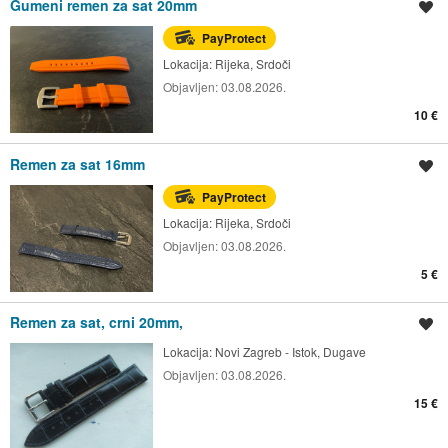
Gumeni remen za sat 20mm
Spremi oglas
PayProtect
Lokacija:
Rijeka, Srdoči
Objavljen:
03.08.2026.
10 €
Remen za sat 16mm
Spremi oglas
PayProtect
Lokacija:
Rijeka, Srdoči
Objavljen:
03.08.2026.
5 €
Remen za sat, crni 20mm,
Spremi oglas
Lokacija:
Novi Zagreb - Istok, Dugave
Objavljen:
03.08.2026.
15 €