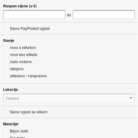
Raspon cijene (u €)
do
Samo PayProtect oglasi
Stanje
novo s etiketom
novo bez etikete
malo nošeno
rabljeno
oštećeno / neispravno
Lokacija
Odaberi
Samo oglasi sa slikom
Materijal
Bijelo zlato
Bižuterija