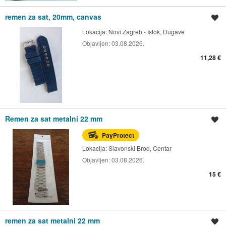
remen za sat, 20mm, canvas
Spremi oglas
Lokacija:
Novi Zagreb - Istok, Dugave
Objavljen:
03.08.2026.
11,28 €
Remen za sat metalni 22 mm
Spremi oglas
PayProtect
Lokacija:
Slavonski Brod, Centar
Objavljen:
03.08.2026.
15 €
remen za sat metalni 22 mm
Spremi oglas