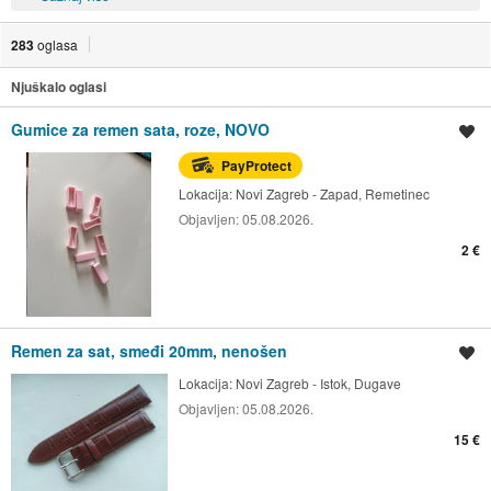
283
oglasa
Njuškalo oglasi
Gumice za remen sata, roze, NOVO
Spremi oglas
PayProtect
Lokacija:
Novi Zagreb - Zapad, Remetinec
Objavljen:
05.08.2026.
2 €
Remen za sat, smeđi 20mm, nenošen
Spremi oglas
Lokacija:
Novi Zagreb - Istok, Dugave
Objavljen:
05.08.2026.
15 €