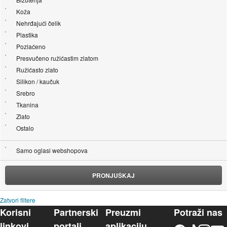
Koža
Nehrđajući čelik
Plastika
Pozlaćeno
Presvučeno ružićastim zlatom
Ružićasto zlato
Silikon / kaučuk
Srebro
Tkanina
Zlato
Ostalo
Samo oglasi webshopova
PRONJUŠKAJ
Zatvori filtere
Korisni
Partnerski
Preuzmi
Potraži nas
linkovi
portali
aplikaciju
Facebook
TikTok
Instagram
YouTu