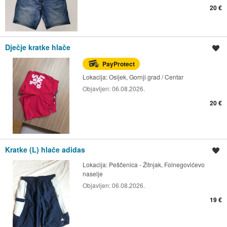
20 €
Dječje kratke hlače
Spremi oglas
PayProtect
Lokacija:
Osijek, Gornji grad / Centar
Objavljen:
06.08.2026.
20 €
Kratke (L) hlače adidas
Spremi oglas
Lokacija:
Peščenica - Žitnjak, Folnegovićevo
naselje
Objavljen:
06.08.2026.
19 €