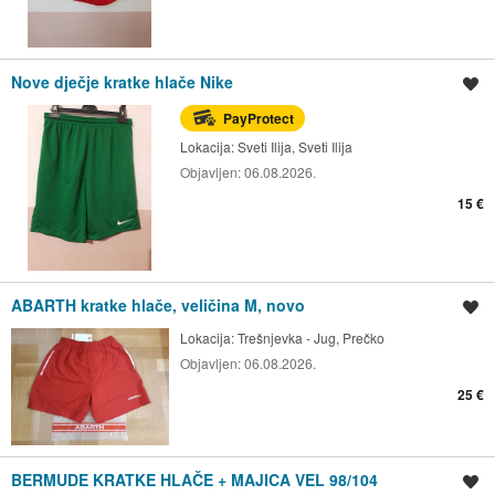
Nove dječje kratke hlače Nike
Spremi oglas
PayProtect
Lokacija:
Sveti Ilija, Sveti Ilija
Objavljen:
06.08.2026.
15 €
ABARTH kratke hlače, veličina M, novo
Spremi oglas
Lokacija:
Trešnjevka - Jug, Prečko
Objavljen:
06.08.2026.
25 €
BERMUDE KRATKE HLAČE + MAJICA VEL 98/104
Spremi oglas