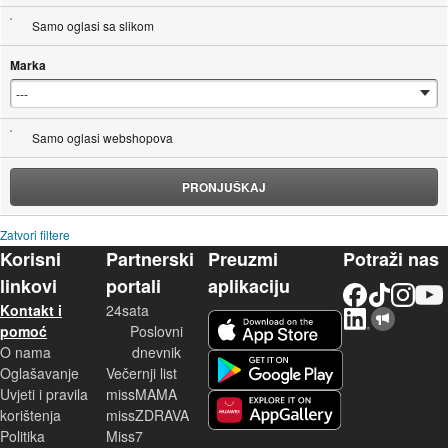
Samo oglasi sa slikom
Marka
Samo oglasi webshopova
PRONJUŠKAJ
Zatvori filtere
Korisni
Partnerski
Preuzmi
Potraži nas
linkovi
portali
aplikaciju
Facebook
TikTok
Instagram
YouTu
Kontakt i
24sata
LinkedIn
Njuškalo blog
iOS aplikacija
pomoć
Poslovni
O nama
dnevnik
Android aplikacija
Oglašavanje
Večernji list
Uvjeti i pravila
missMAMA
korištenja
missZDRAVA
Huawei aplikacija
Politika
Miss7