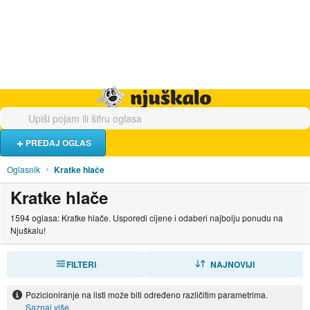
Hrana i piće
Turistički smještaj
Poslovi
Njuškalo naslovnica
PREDAJ OGLAS
Oglasnik
Kratke hlače
Kratke hlače
1594 oglasa: Kratke hlače. Usporedi cijene i odaberi najbolju ponudu na
Njuškalu!
FILTERI
SORTIRAJ
NAJNOVIJI
Pozicioniranje na listi može biti određeno različitim parametrima.
Saznaj više