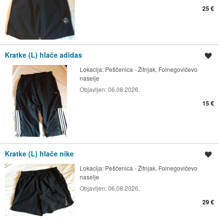
25 €
Kratke (L) hlače adidas
Spremi oglas
Lokacija:
Peščenica - Žitnjak, Folnegovićevo
naselje
Objavljen:
06.08.2026.
15 €
Kratke (L) hlače nike
Spremi oglas
Lokacija:
Peščenica - Žitnjak, Folnegovićevo
naselje
Objavljen:
06.08.2026.
29 €