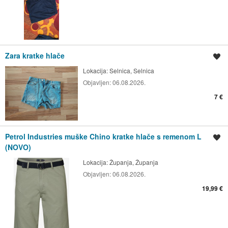
Zara kratke hlače
Spremi oglas
Lokacija:
Selnica, Selnica
Objavljen:
06.08.2026.
7 €
Petrol Industries muške Chino kratke hlače s remenom L
Spremi oglas
(NOVO)
Lokacija:
Županja, Županja
Objavljen:
06.08.2026.
19,99 €