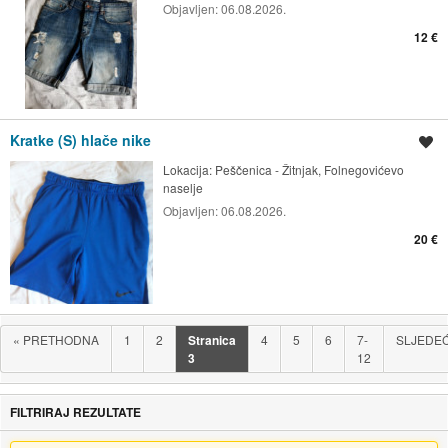
Objavljen:
06.08.2026.
12 €
Kratke (S) hlače nike
Spremi oglas
Lokacija:
Peščenica - Žitnjak, Folnegovićevo
naselje
Objavljen:
06.08.2026.
20 €
«
PRETHODNA
1
2
Stranica
4
5
6
7-
SLJEDE
3
12
FILTRIRAJ REZULTATE