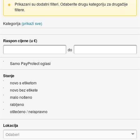
Prikazani su dodatni filteri. Odaberite drugu kategoriju za drugačije
filtere.
Kategorija
(prikaži sve)
Raspon cijene (u €)
do
Samo PayProtect oglasi
Stanje
novo s etiketom
novo bez etikete
malo nošeno
rabljeno
oštećeno / neispravno
Lokacija
Odaberi