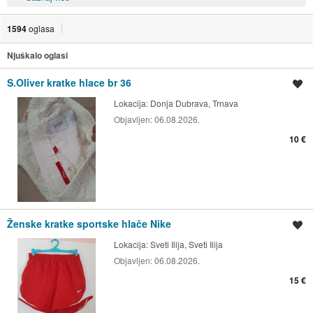
1594
oglasa
Njuškalo oglasi
S.Oliver kratke hlace br 36
Spremi oglas
Lokacija:
Donja Dubrava, Trnava
Objavljen:
06.08.2026.
10 €
Ženske kratke sportske hlače Nike
Spremi oglas
Lokacija:
Sveti Ilija, Sveti Ilija
Objavljen:
06.08.2026.
15 €