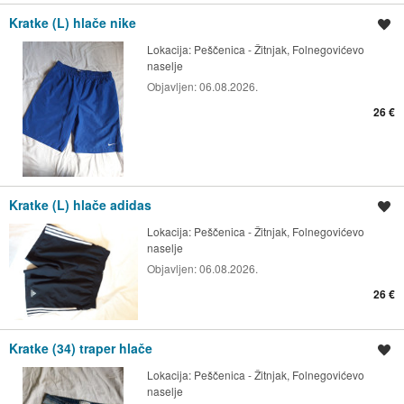
Kratke (L) hlače nike
Spremi oglas
Lokacija:
Peščenica - Žitnjak, Folnegovićevo
naselje
Objavljen:
06.08.2026.
26 €
Kratke (L) hlače adidas
Spremi oglas
Lokacija:
Peščenica - Žitnjak, Folnegovićevo
naselje
Objavljen:
06.08.2026.
26 €
Kratke (34) traper hlače
Spremi oglas
Lokacija:
Peščenica - Žitnjak, Folnegovićevo
naselje