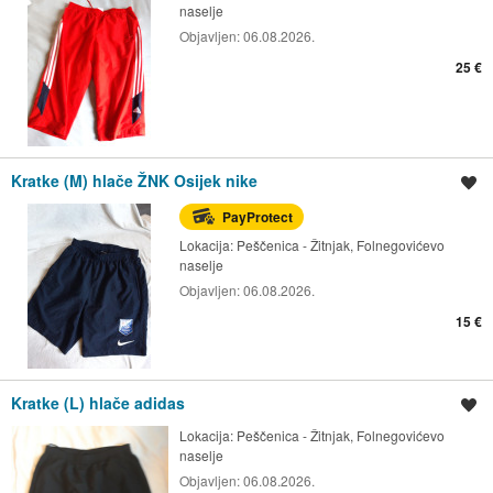
naselje
Objavljen:
06.08.2026.
25 €
Kratke (M) hlače ŽNK Osijek nike
Spremi oglas
PayProtect
Lokacija:
Peščenica - Žitnjak, Folnegovićevo
naselje
Objavljen:
06.08.2026.
15 €
Kratke (L) hlače adidas
Spremi oglas
Lokacija:
Peščenica - Žitnjak, Folnegovićevo
naselje
Objavljen:
06.08.2026.