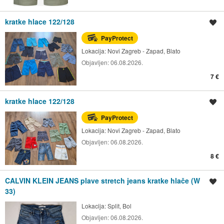
kratke hlace 122/128
Spremi oglas
PayProtect
Lokacija:
Novi Zagreb - Zapad, Blato
Objavljen:
06.08.2026.
7 €
kratke hlace 122/128
Spremi oglas
PayProtect
Lokacija:
Novi Zagreb - Zapad, Blato
Objavljen:
06.08.2026.
8 €
CALVIN KLEIN JEANS plave stretch jeans kratke hlače (W
Spremi oglas
33)
Lokacija:
Split, Bol
Objavljen:
06.08.2026.