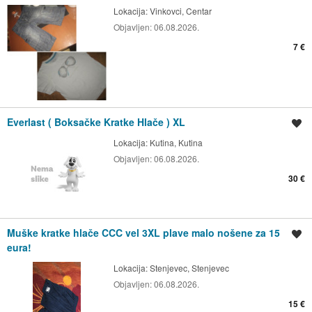
Lokacija:
Vinkovci, Centar
Objavljen:
06.08.2026.
7 €
Everlast ( Boksačke Kratke Hlače ) XL
Spremi oglas
Lokacija:
Kutina, Kutina
Objavljen:
06.08.2026.
30 €
Muške kratke hlače CCC vel 3XL plave malo nošene za 15
Spremi oglas
eura!
Lokacija:
Stenjevec, Stenjevec
Objavljen:
06.08.2026.
15 €