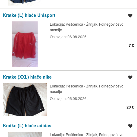
Kratke (L) hlače Uhlsport
Spremi oglas
Lokacija:
Peščenica - Žitnjak, Folnegovićevo
naselje
Objavljen:
06.08.2026.
7 €
Kratke (XXL) hlače nike
Spremi oglas
Lokacija:
Peščenica - Žitnjak, Folnegovićevo
naselje
Objavljen:
06.08.2026.
20 €
Kratke (L) hlače adidas
Spremi oglas
Lokacija:
Peščenica - Žitnjak, Folnegovićevo