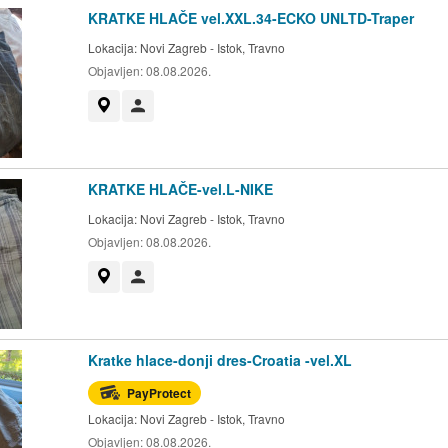
KRATKE HLAČE vel.XXL.34-ECKO UNLTD-Traper
Lokacija:
Novi Zagreb - Istok, Travno
Objavljen:
08.08.2026.
Prikaži na mapi
Korisnik nije trgovac
KRATKE HLAČE-vel.L-NIKE
Lokacija:
Novi Zagreb - Istok, Travno
Objavljen:
08.08.2026.
Prikaži na mapi
Korisnik nije trgovac
Kratke hlace-donji dres-Croatia -vel.XL
PayProtect
Lokacija:
Novi Zagreb - Istok, Travno
Objavljen:
08.08.2026.