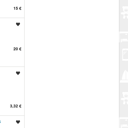
15 €
Spremi oglas
20 €
Spremi oglas
3,32 €
S
Spremi oglas