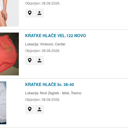
Objavljen:
08.08.2026.
Prikaži na mapi
Korisnik nije trgovac
KRATKE HLAČE VEL.122 NOVO
Lokacija:
Vinkovci, Centar
Objavljen:
08.08.2026.
Prikaži na mapi
Korisnik nije trgovac
KRATKE HLAČE br. 38-40
Lokacija:
Novi Zagreb - Istok, Travno
Objavljen:
08.08.2026.
Prikaži na mapi
Korisnik nije trgovac