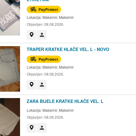
PayProtect
Lokacija:
Maksimir, Maksimir
Objavljen:
08.08.2026.
Prikaži na mapi
Korisnik nije trgovac
TRAPER KRATKE HLAČE VEL. L - NOVO
PayProtect
Lokacija:
Maksimir, Maksimir
Objavljen:
08.08.2026.
Prikaži na mapi
Korisnik nije trgovac
ZARA BIJELE KRATKE HLAČE VEL. L
Lokacija:
Maksimir, Maksimir
Objavljen:
08.08.2026.
Prikaži na mapi
Korisnik nije trgovac