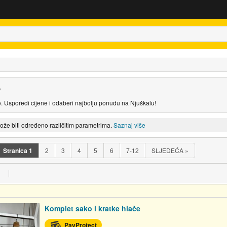
e
. Usporedi cijene i odaberi najbolju ponudu na Njuškalu!
može biti određeno različitim parametrima.
Saznaj više
Stranica
1
2
3
4
5
6
7-12
SLJEDEĆA
»
Komplet sako i kratke hlače
PayProtect