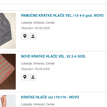
PAMUČNE KRATKE HLAČE VEL.110 4-5 god. NOVO
Lokacija:
Vinkovci, Centar
Objavljen:
08.08.2026.
Prikaži na mapi
Korisnik nije trgovac
NOVE KRATKE HLAČE VEL. 92 2-4 GOD.
Lokacija:
Vinkovci, Centar
Objavljen:
08.08.2026.
Prikaži na mapi
Korisnik nije trgovac
KRATKE HLAČE vel.170/176 - NOVO
Lokacija:
Vinkovci, Centar