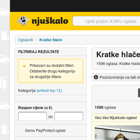
Njuškalo naslovnica
Oglasnik
Kratke hlače
FILTRIRAJ REZULTATE
Kratke hlač
1598 oglasa: Kratke hlače
Prikazani su dodatni filteri.
Odaberite drugu kategoriju
za drugačije filtere.
Pozicioniranje na listi 
Kategorija
(prikaži top 12)
1598
oglasa
Raspon cijene (u €)
do
Vau Vau Njuškalo oglasi
Samo PayProtect oglasi