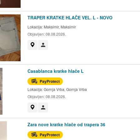
TRAPER KRATKE HLAČE VEL. L - NOVO
Lokacija:
Maksimir, Maksimir
Objavljen:
08.08.2026.
Prikaži na mapi
Korisnik nije trgovac
Casablanca kratke hlače L
PayProtect
Lokacija:
Gornja Vrba, Gornja Vrba
Objavljen:
08.08.2026.
Prikaži na mapi
Korisnik nije trgovac
Zara nove kratke hlače od trapera 36
PayProtect