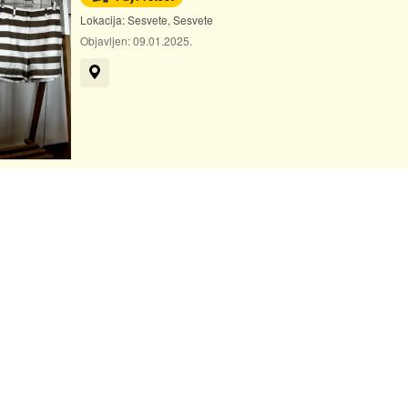
Lokacija:
Sesvete, Sesvete
Objavljen:
09.01.2025.
Prikaži na mapi