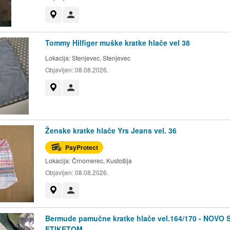
Prikaži na mapi
Korisnik nije trgovac
Tommy Hilfiger muške kratke hlače vel 38
Lokacija:
Stenjevec, Stenjevec
Objavljen:
08.08.2026.
Prikaži na mapi
Korisnik nije trgovac
Ženske kratke hlače Yrs Jeans vel. 36
PayProtect
Lokacija:
Črnomerec, Kustošija
Objavljen:
08.08.2026.
Prikaži na mapi
Korisnik nije trgovac
Bermude pamučne kratke hlače vel.164/170 - NOVO 
ETIKETOM