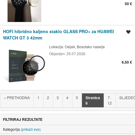
50 €
HOFI hibridno kaljeno staklo GLASS PRO+ za HUAWEI
Spremi oglas
WATCH GT 3 42mm
Lokacija:
Osijek, Bosutsko naselje
Objavljen:
25.07.2026.
6,50 €
«
PRETHODNA
1
2
3
4
5
Stranica
7-
SLJEDE
6
12
FILTRIRAJ REZULTATE
Kategorija
(prikaži sve)