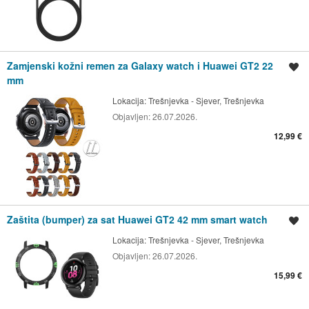
Zamjenski kožni remen za Galaxy watch i Huawei GT2 22
Spremi oglas
mm
Lokacija:
Trešnjevka - Sjever, Trešnjevka
Objavljen:
26.07.2026.
12,99 €
Zaštita (bumper) za sat Huawei GT2 42 mm smart watch
Spremi oglas
Lokacija:
Trešnjevka - Sjever, Trešnjevka
Objavljen:
26.07.2026.
15,99 €