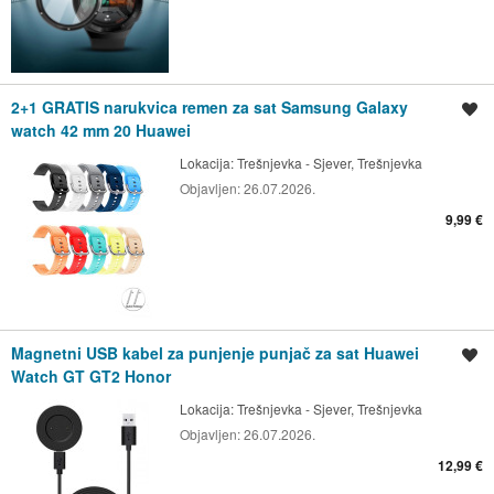
2+1 GRATIS narukvica remen za sat Samsung Galaxy
Spremi oglas
watch 42 mm 20 Huawei
Lokacija:
Trešnjevka - Sjever, Trešnjevka
Objavljen:
26.07.2026.
9,99 €
Magnetni USB kabel za punjenje punjač za sat Huawei
Spremi oglas
Watch GT GT2 Honor
Lokacija:
Trešnjevka - Sjever, Trešnjevka
Objavljen:
26.07.2026.
12,99 €