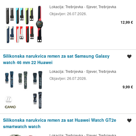
Lokacija:
Trešnjevka - Sjever, Trešnjevka
Objavljen:
26.07.2026.
12,99 €
Silikonska narukvica remen za sat Samsung Galaxy
Spremi oglas
watch 46 mm 22 Huawei
Lokacija:
Trešnjevka - Sjever, Trešnjevka
Objavljen:
26.07.2026.
9,99 €
Silikonska narukvica remen za sat Huawei Watch GT2e
Spremi oglas
smartwatch watch
Lokacija:
Trešnjevka - Sjever, Trešnjevka