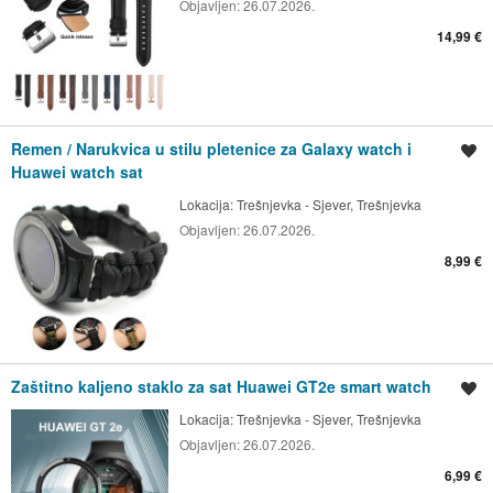
Objavljen:
26.07.2026.
14,99 €
Remen / Narukvica u stilu pletenice za Galaxy watch i
Spremi oglas
Huawei watch sat
Lokacija:
Trešnjevka - Sjever, Trešnjevka
Objavljen:
26.07.2026.
8,99 €
Zaštitno kaljeno staklo za sat Huawei GT2e smart watch
Spremi oglas
Lokacija:
Trešnjevka - Sjever, Trešnjevka
Objavljen:
26.07.2026.
6,99 €