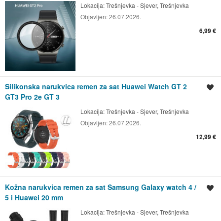
Lokacija:
Trešnjevka - Sjever, Trešnjevka
Objavljen:
26.07.2026.
6,99 €
Silikonska narukvica remen za sat Huawei Watch GT 2
Spremi oglas
GT3 Pro 2e GT 3
Lokacija:
Trešnjevka - Sjever, Trešnjevka
Objavljen:
26.07.2026.
12,99 €
Kožna narukvica remen za sat Samsung Galaxy watch 4 /
Spremi oglas
5 i Huawei 20 mm
Lokacija:
Trešnjevka - Sjever, Trešnjevka