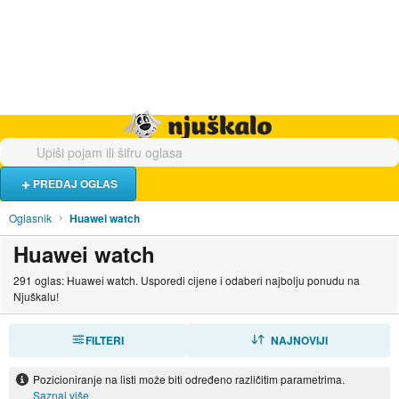
Hrana i piće
Turistički smještaj
Poslovi
Njuškalo naslovnica
PREDAJ OGLAS
Oglasnik
Huawei watch
Huawei watch
291 oglas: Huawei watch. Usporedi cijene i odaberi najbolju ponudu na
Njuškalu!
FILTERI
SORTIRAJ
NAJNOVIJI
Pozicioniranje na listi može biti određeno različitim parametrima.
Saznaj više