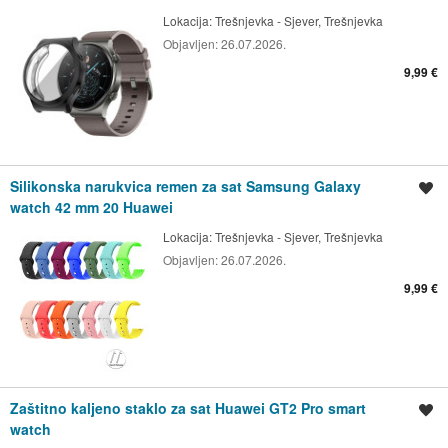
Lokacija:
Trešnjevka - Sjever, Trešnjevka
Objavljen:
26.07.2026.
9,99 €
Silikonska narukvica remen za sat Samsung Galaxy
Spremi oglas
watch 42 mm 20 Huawei
Lokacija:
Trešnjevka - Sjever, Trešnjevka
Objavljen:
26.07.2026.
9,99 €
Zaštitno kaljeno staklo za sat Huawei GT2 Pro smart
Spremi oglas
watch