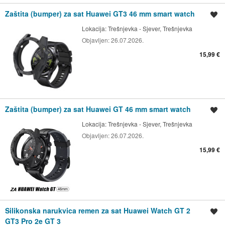
Zaštita (bumper) za sat Huawei GT3 46 mm smart watch
Spremi oglas
Lokacija:
Trešnjevka - Sjever, Trešnjevka
Objavljen:
26.07.2026.
15,99 €
Zaštita (bumper) za sat Huawei GT 46 mm smart watch
Spremi oglas
Lokacija:
Trešnjevka - Sjever, Trešnjevka
Objavljen:
26.07.2026.
15,99 €
Silikonska narukvica remen za sat Huawei Watch GT 2
Spremi oglas
GT3 Pro 2e GT 3