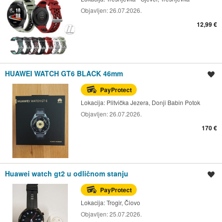
Objavljen:
26.07.2026.
12,99 €
HUAWEI WATCH GT6 BLACK 46mm
Spremi oglas
PayProtect
Lokacija:
Plitvička Jezera, Donji Babin Potok
Objavljen:
26.07.2026.
170 €
Huawei watch gt2 u odličnom stanju
Spremi oglas
PayProtect
Lokacija:
Trogir, Čiovo
Objavljen:
25.07.2026.