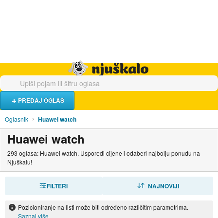
Hrana i piće
Turistički smještaj
Poslovi
Njuškalo naslovnica
PREDAJ OGLAS
Oglasnik
Huawei watch
Huawei watch
293 oglasa: Huawei watch. Usporedi cijene i odaberi najbolju ponudu na
Njuškalu!
FILTERI
SORTIRAJ
NAJNOVIJI
Pozicioniranje na listi može biti određeno različitim parametrima.
Saznaj više