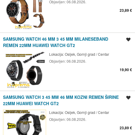
Objavljen:
06.08.2026.
23,89 €
SAMSUNG WATCH 46 MM 3 45 MM MILANESEBAND
Spremi oglas
REMEN 22MM HUAWEI WATCH GT2
Lokacija:
Osijek, Gornji grad / Centar
Objavljen:
06.08.2026.
19,90 €
SAMSUNG WATCH 3 45 MM 46 MM KOZNI REMEN ŠIRINE
Spremi oglas
22MM HUAWEI WATCH GT2
Lokacija:
Osijek, Gornji grad / Centar
Objavljen:
06.08.2026.
23,89 €