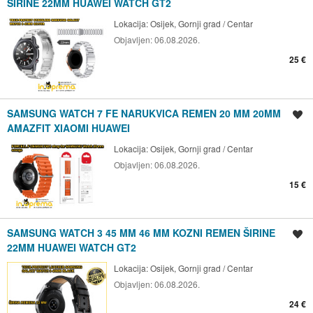
ŠIRINE 22MM HUAWEI WATCH GT2
Lokacija:
Osijek, Gornji grad / Centar
Objavljen:
06.08.2026.
25 €
SAMSUNG WATCH 7 FE NARUKVICA REMEN 20 MM 20MM
Spremi oglas
AMAZFIT XIAOMI HUAWEI
Lokacija:
Osijek, Gornji grad / Centar
Objavljen:
06.08.2026.
15 €
SAMSUNG WATCH 3 45 MM 46 MM KOZNI REMEN ŠIRINE
Spremi oglas
22MM HUAWEI WATCH GT2
Lokacija:
Osijek, Gornji grad / Centar
Objavljen:
06.08.2026.
24 €