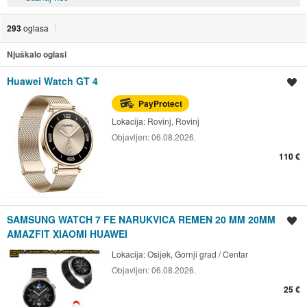
293
oglasa
Njuškalo oglasi
Huawei Watch GT 4
Spremi oglas
PayProtect
Lokacija:
Rovinj, Rovinj
Objavljen:
06.08.2026.
110 €
SAMSUNG WATCH 7 FE NARUKVICA REMEN 20 MM 20MM
Spremi oglas
AMAZFIT XIAOMI HUAWEI
Lokacija:
Osijek, Gornji grad / Centar
Objavljen:
06.08.2026.
25 €