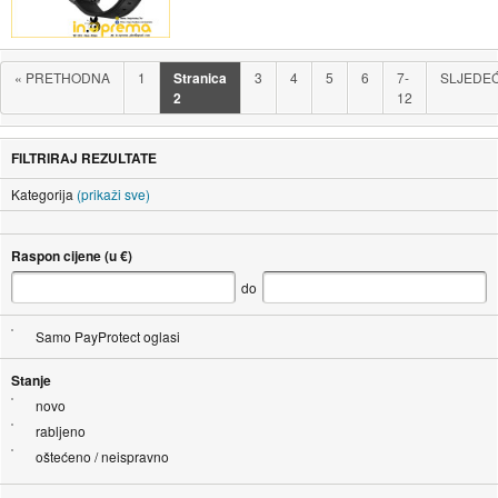
«
PRETHODNA
1
Stranica
3
4
5
6
7-
SLJEDE
2
12
FILTRIRAJ REZULTATE
Kategorija
(prikaži sve)
Raspon cijene (u €)
do
Samo PayProtect oglasi
Stanje
novo
rabljeno
oštećeno / neispravno