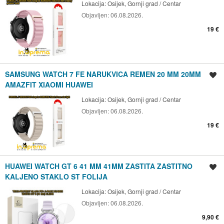
Lokacija:
Osijek, Gornji grad / Centar
Objavljen:
06.08.2026.
19 €
SAMSUNG WATCH 7 FE NARUKVICA REMEN 20 MM 20MM
Spremi oglas
AMAZFIT XIAOMI HUAWEI
Lokacija:
Osijek, Gornji grad / Centar
Objavljen:
06.08.2026.
19 €
HUAWEI WATCH GT 6 41 MM 41MM ZASTITA ZASTITNO
Spremi oglas
KALJENO STAKLO ST FOLIJA
Lokacija:
Osijek, Gornji grad / Centar
Objavljen:
06.08.2026.
9,90 €