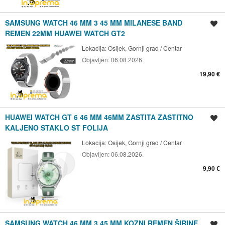
SAMSUNG WATCH 46 MM 3 45 MM MILANESE BAND
Spremi oglas
REMEN 22MM HUAWEI WATCH GT2
Lokacija:
Osijek, Gornji grad / Centar
Objavljen:
06.08.2026.
19,90 €
HUAWEI WATCH GT 6 46 MM 46MM ZASTITA ZASTITNO
Spremi oglas
KALJENO STAKLO ST FOLIJA
Lokacija:
Osijek, Gornji grad / Centar
Objavljen:
06.08.2026.
9,90 €
SAMSUNG WATCH 46 MM 3 45 MM KOZNI REMEN ŠIRINE
Spremi oglas