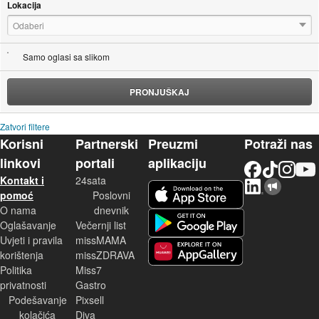
Lokacija
Odaberi
Samo oglasi sa slikom
PRONJUŠKAJ
Zatvori filtere
Korisni
Partnerski
Preuzmi
Potraži nas
linkovi
portali
aplikaciju
Facebook
TikTok
Instagram
YouTu
Kontakt i
24sata
LinkedIn
Njuškalo blog
iOS aplikacija
pomoć
Poslovni
O nama
dnevnik
Android aplikacija
Oglašavanje
Večernji list
Uvjeti i pravila
missMAMA
korištenja
missZDRAVA
Huawei aplikacija
Politika
Miss7
privatnosti
Gastro
Podešavanje
Pixsell
kolačića
Diva