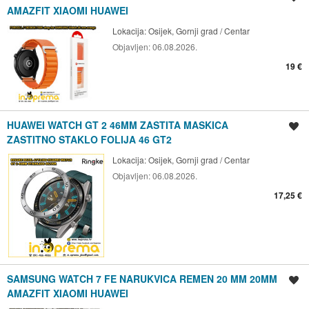
AMAZFIT XIAOMI HUAWEI
Lokacija:
Osijek, Gornji grad / Centar
Objavljen:
06.08.2026.
19 €
HUAWEI WATCH GT 2 46MM ZASTITA MASKICA
Spremi oglas
ZASTITNO STAKLO FOLIJA 46 GT2
Lokacija:
Osijek, Gornji grad / Centar
Objavljen:
06.08.2026.
17,25 €
SAMSUNG WATCH 7 FE NARUKVICA REMEN 20 MM 20MM
Spremi oglas
AMAZFIT XIAOMI HUAWEI