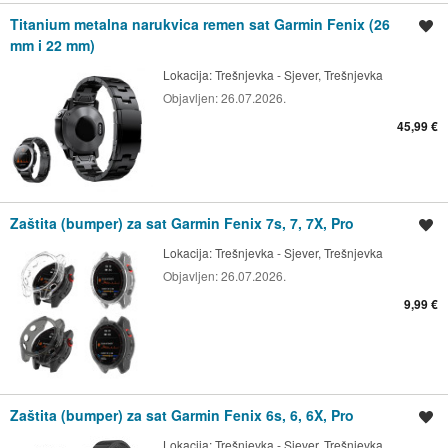
Titanium metalna narukvica remen sat Garmin Fenix (26
Spremi oglas
mm i 22 mm)
Lokacija:
Trešnjevka - Sjever, Trešnjevka
Objavljen:
26.07.2026.
45,99 €
Zaštita (bumper) za sat Garmin Fenix 7s, 7, 7X, Pro
Spremi oglas
Lokacija:
Trešnjevka - Sjever, Trešnjevka
Objavljen:
26.07.2026.
9,99 €
Zaštita (bumper) za sat Garmin Fenix 6s, 6, 6X, Pro
Spremi oglas
Lokacija:
Trešnjevka - Sjever, Trešnjevka