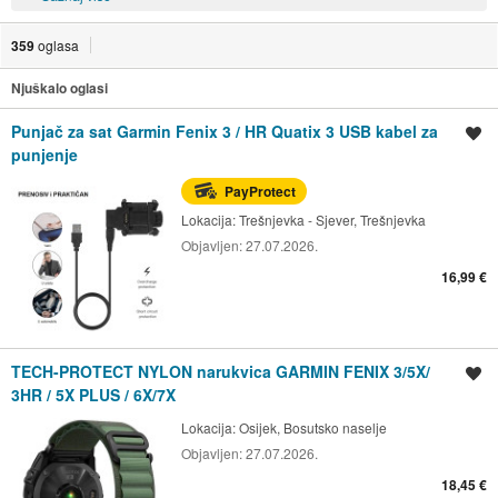
359
oglasa
Njuškalo oglasi
Punjač za sat Garmin Fenix 3 / HR Quatix 3 USB kabel za
Spremi oglas
punjenje
PayProtect
Lokacija:
Trešnjevka - Sjever, Trešnjevka
Objavljen:
27.07.2026.
16,99 €
TECH-PROTECT NYLON narukvica GARMIN FENIX 3/5X/
Spremi oglas
3HR / 5X PLUS / 6X/7X
Lokacija:
Osijek, Bosutsko naselje
Objavljen:
27.07.2026.
18,45 €