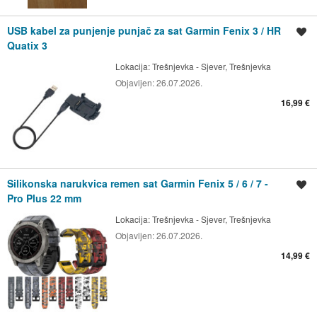
USB kabel za punjenje punjač za sat Garmin Fenix 3 / HR
Spremi oglas
Quatix 3
Lokacija:
Trešnjevka - Sjever, Trešnjevka
Objavljen:
26.07.2026.
16,99 €
Silikonska narukvica remen sat Garmin Fenix 5 / 6 / 7 -
Spremi oglas
Pro Plus 22 mm
Lokacija:
Trešnjevka - Sjever, Trešnjevka
Objavljen:
26.07.2026.
14,99 €