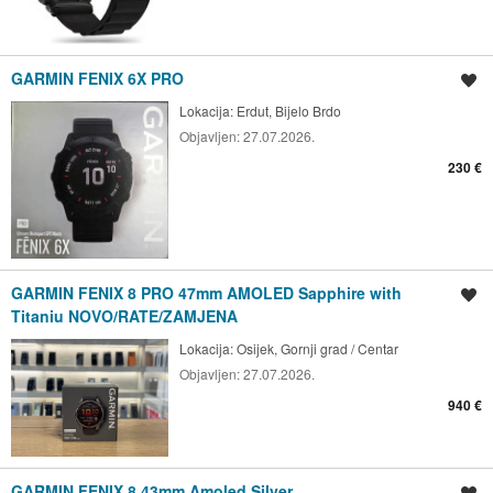
GARMIN FENIX 6X PRO
Spremi oglas
Lokacija:
Erdut, Bijelo Brdo
Objavljen:
27.07.2026.
230 €
GARMIN FENIX 8 PRO 47mm AMOLED Sapphire with
Spremi oglas
Titaniu NOVO/RATE/ZAMJENA
Lokacija:
Osijek, Gornji grad / Centar
Objavljen:
27.07.2026.
940 €
GARMIN FENIX 8 43mm Amoled Silver
Spremi oglas