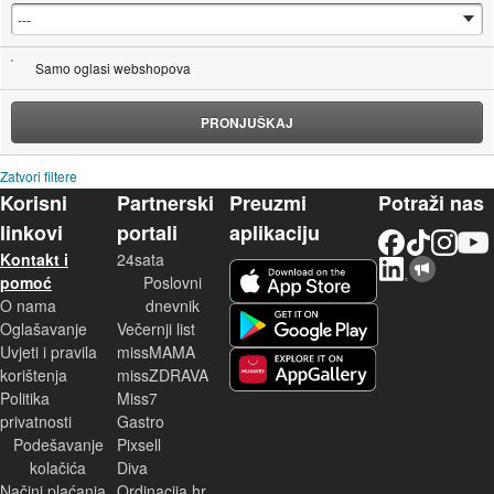
Samo oglasi webshopova
PRONJUŠKAJ
Zatvori filtere
Korisni
Partnerski
Preuzmi
Potraži nas
linkovi
portali
aplikaciju
Facebook
TikTok
Instagram
YouTu
Kontakt i
24sata
LinkedIn
Njuškalo blog
iOS aplikacija
pomoć
Poslovni
O nama
dnevnik
Android aplikacija
Oglašavanje
Večernji list
Uvjeti i pravila
missMAMA
korištenja
missZDRAVA
Huawei aplikacija
Politika
Miss7
privatnosti
Gastro
Podešavanje
Pixsell
kolačića
Diva
Načini plaćanja
Ordinacija.hr