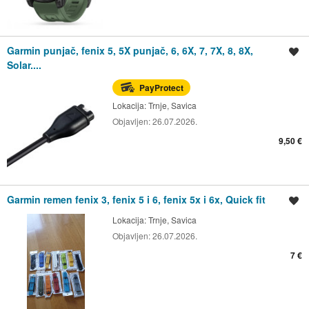
Garmin punjač, fenix 5, 5X punjač, 6, 6X, 7, 7X, 8, 8X,
Spremi oglas
Solar....
PayProtect
Lokacija:
Trnje, Savica
Objavljen:
26.07.2026.
9,50 €
Garmin remen fenix 3, fenix 5 i 6, fenix 5x i 6x, Quick fit
Spremi oglas
Lokacija:
Trnje, Savica
Objavljen:
26.07.2026.
7 €