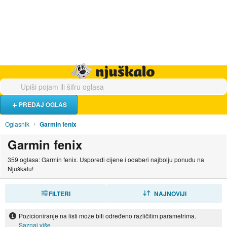
Hrana i piće
Turistički smještaj
Poslovi
Njuškalo naslovnica
PREDAJ OGLAS
Oglasnik
Garmin fenix
Garmin fenix
359 oglasa: Garmin fenix. Usporedi cijene i odaberi najbolju ponudu na
Njuškalu!
FILTERI
SORTIRAJ
NAJNOVIJI
Pozicioniranje na listi može biti određeno različitim parametrima.
Saznaj više