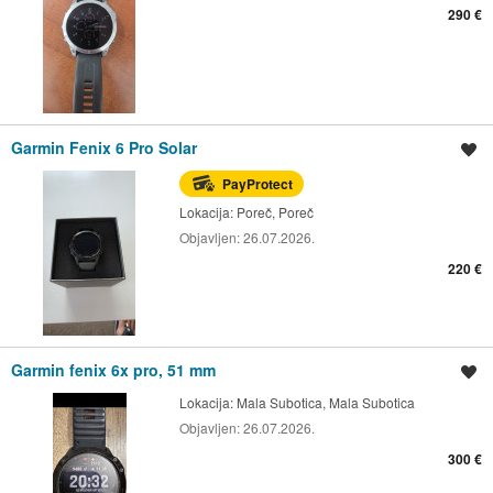
290 €
Garmin Fenix 6 Pro Solar
Spremi oglas
PayProtect
Lokacija:
Poreč, Poreč
Objavljen:
26.07.2026.
220 €
Garmin fenix 6x pro, 51 mm
Spremi oglas
Lokacija:
Mala Subotica, Mala Subotica
Objavljen:
26.07.2026.
300 €