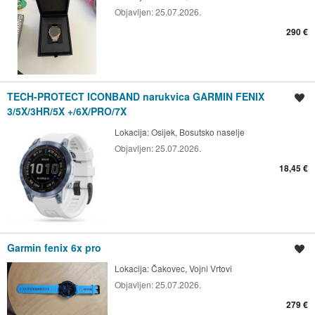
Objavljen:
25.07.2026.
290 €
TECH-PROTECT ICONBAND narukvica GARMIN FENIX
Spremi oglas
3/5X/3HR/5X +/6X/PRO/7X
Lokacija:
Osijek, Bosutsko naselje
Objavljen:
25.07.2026.
18,45 €
Garmin fenix 6x pro
Spremi oglas
Lokacija:
Čakovec, Vojni Vrtovi
Objavljen:
25.07.2026.
279 €