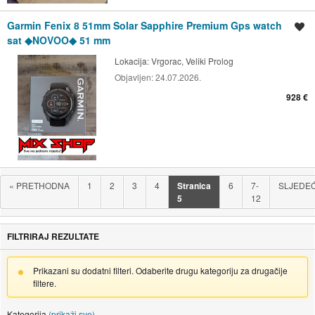
Garmin Fenix 8 51mm Solar Sapphire Premium Gps watch
Spremi oglas
sat ◆NOVOO◆ 51 mm
Lokacija:
Vrgorac, Veliki Prolog
Objavljen:
24.07.2026.
928 €
«
PRETHODNA
1
2
3
4
Stranica
6
7-
SLJEDE
5
12
FILTRIRAJ REZULTATE
Prikazani su dodatni filteri. Odaberite drugu kategoriju za drugačije
filtere.
Kategorija
(prikaži sve)