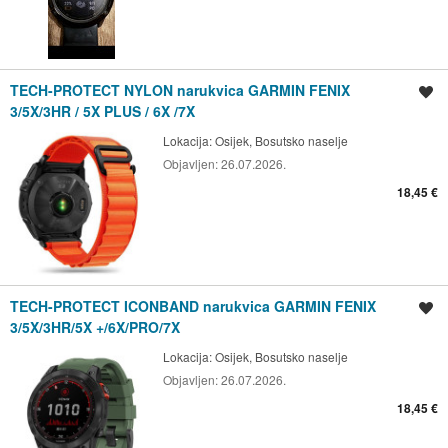
TECH-PROTECT NYLON narukvica GARMIN FENIX
Spremi oglas
3/5X/3HR / 5X PLUS / 6X /7X
Lokacija:
Osijek, Bosutsko naselje
Objavljen:
26.07.2026.
18,45 €
TECH-PROTECT ICONBAND narukvica GARMIN FENIX
Spremi oglas
3/5X/3HR/5X +/6X/PRO/7X
Lokacija:
Osijek, Bosutsko naselje
Objavljen:
26.07.2026.
18,45 €