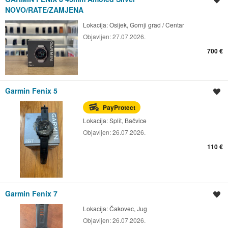
NOVO/RATE/ZAMJENA
Lokacija:
Osijek, Gornji grad / Centar
Objavljen:
27.07.2026.
700 €
Garmin Fenix 5
Spremi oglas
PayProtect
Lokacija:
Split, Bačvice
Objavljen:
26.07.2026.
110 €
Garmin Fenix 7
Spremi oglas
Lokacija:
Čakovec, Jug
Objavljen:
26.07.2026.