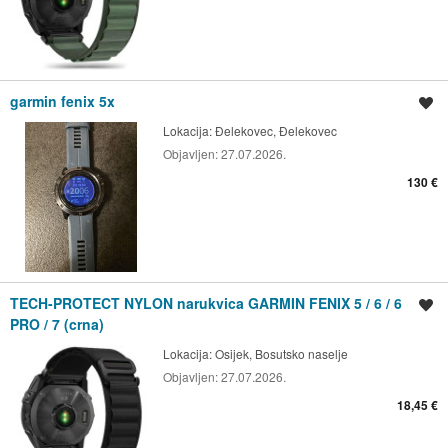
garmin fenix 5x
Spremi oglas
Lokacija:
Đelekovec, Đelekovec
Objavljen:
27.07.2026.
130 €
TECH-PROTECT NYLON narukvica GARMIN FENIX 5 / 6 / 6
Spremi oglas
PRO / 7 (crna)
Lokacija:
Osijek, Bosutsko naselje
Objavljen:
27.07.2026.
18,45 €