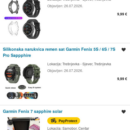
Objavljen:
26.07.2026.
9,99 €
Silikonska narukvica remen sat Garmin Fenix 5S / 6S / 7S
Spremi oglas
Pro Sappphire
Lokacija:
Trešnjevka - Sjever, Trešnjevka
Objavljen:
26.07.2026.
9,99 €
Garmin Fenix 7 sapphire solar
Spremi oglas
PayProtect
Lokacija:
Samobor, Centar