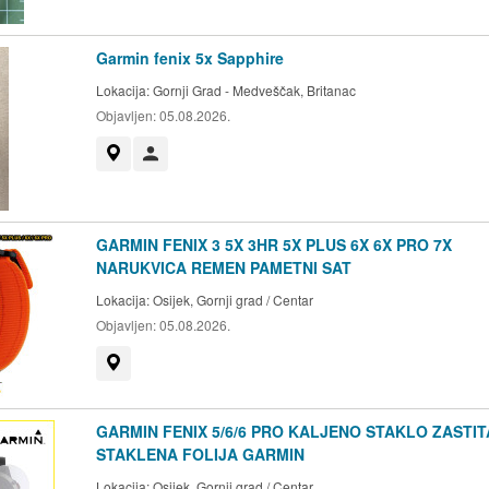
Garmin fenix 5x Sapphire
Lokacija:
Gornji Grad - Medveščak, Britanac
Objavljen:
05.08.2026.
Prikaži na mapi
Korisnik nije trgovac
GARMIN FENIX 3 5X 3HR 5X PLUS 6X 6X PRO 7X
NARUKVICA REMEN PAMETNI SAT
Lokacija:
Osijek, Gornji grad / Centar
Objavljen:
05.08.2026.
Prikaži na mapi
GARMIN FENIX 5/6/6 PRO KALJENO STAKLO ZASTIT
STAKLENA FOLIJA GARMIN
Lokacija:
Osijek, Gornji grad / Centar