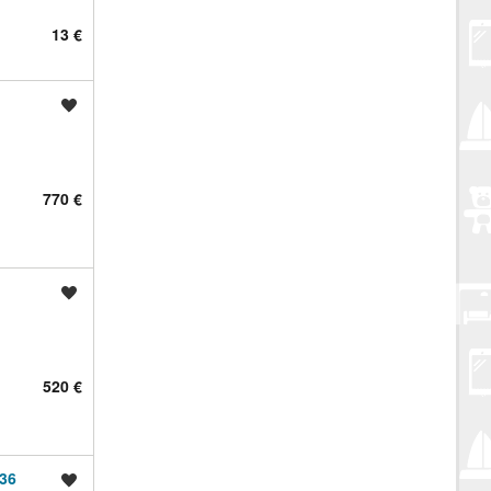
13 €
Spremi oglas
770 €
Spremi oglas
520 €
36
Spremi oglas