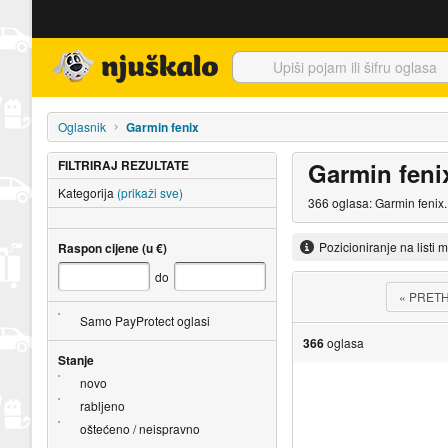
Njuškalo naslovnica
Oglasnik
Garmin fenix
FILTRIRAJ REZULTATE
Garmin feni
Kategorija
(prikaži sve)
366 oglasa: Garmin fenix.
Pozicioniranje na listi 
Raspon cijene (u €)
do
«
PRET
Samo PayProtect oglasi
366
oglasa
Stanje
novo
rabljeno
oštećeno / neispravno