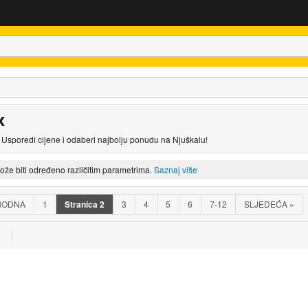
x
 Usporedi cijene i odaberi najbolju ponudu na Njuškalu!
može biti određeno različitim parametrima.
Saznaj više
HODNA
1
Stranica
2
3
4
5
6
7-12
SLJEDEĆA
»