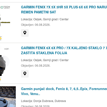
GARMIN FENIX 7X 5X 3HR 5X PLUS 6X 6X PRO NAR
REMEN PAMETNI SAT
Lokacija:
Osijek, Gornji grad / Centar
Objavljen:
06.08.2026.
Prikaži na mapi
GARMIN FENIX 6X 6X PRO / 7X KALJENO STAKLO 7 
ZASTITA STAKLENA FOLIJA
Lokacija:
Osijek, Gornji grad / Centar
Objavljen:
06.08.2026.
Prikaži na mapi
Garmin punjač dock, Fenix 8, 7, 6,5..Epix, Forerunner
Vivo, Venu..
Lokacija:
Donja Dubrava, Dubrava
Objavljen:
06.08.2026.