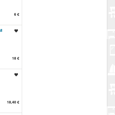
6 €
MM
Spremi oglas
18 €
Spremi oglas
18,40 €