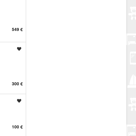
549 €
Spremi oglas
300 €
Spremi oglas
100 €