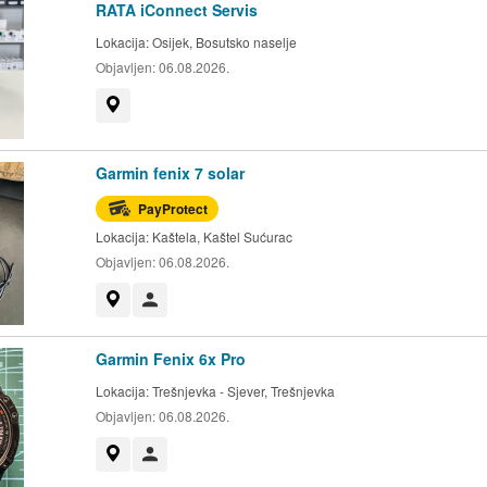
RATA iConnect Servis
Lokacija:
Osijek, Bosutsko naselje
Objavljen:
06.08.2026.
Prikaži na mapi
Garmin fenix 7 solar
PayProtect
Lokacija:
Kaštela, Kaštel Sućurac
Objavljen:
06.08.2026.
Prikaži na mapi
Korisnik nije trgovac
Garmin Fenix 6x Pro
Lokacija:
Trešnjevka - Sjever, Trešnjevka
Objavljen:
06.08.2026.
Prikaži na mapi
Korisnik nije trgovac