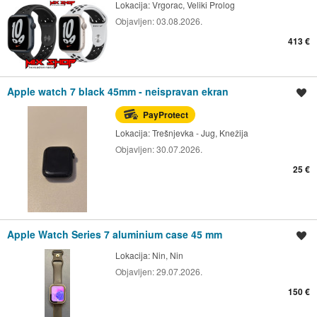
Lokacija:
Vrgorac, Veliki Prolog
Objavljen:
03.08.2026.
413 €
Apple watch 7 black 45mm - neispravan ekran
Spremi oglas
PayProtect
Lokacija:
Trešnjevka - Jug, Knežija
Objavljen:
30.07.2026.
25 €
Apple Watch Series 7 aluminium case 45 mm
Spremi oglas
Lokacija:
Nin, Nin
Objavljen:
29.07.2026.
150 €