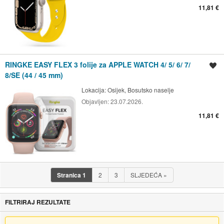
11,81 €
RINGKE EASY FLEX 3 folije za APPLE WATCH 4/ 5/ 6/ 7/
Spremi oglas
8/SE (44 / 45 mm)
Lokacija:
Osijek, Bosutsko naselje
Objavljen:
23.07.2026.
11,81 €
Stranica
1
2
3
SLJEDEĆA
»
FILTRIRAJ REZULTATE