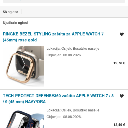
58
oglasa
Njuškalo oglasi
RINGKE BEZEL STYLING zaštita za APPLE WATCH 7
Spremi oglas
(45mm) rose gold
Lokacija:
Osijek, Bosutsko naselje
Objavljen:
08.08.2026.
19,78 €
TECH-PROTECT DEFENSE360 zaštita APPLE WATCH 7 / 8
Spremi oglas
/ 9 (45 mm) NAVY/ORA
Lokacija:
Osijek, Bosutsko naselje
Objavljen:
08.08.2026.
13,49 €