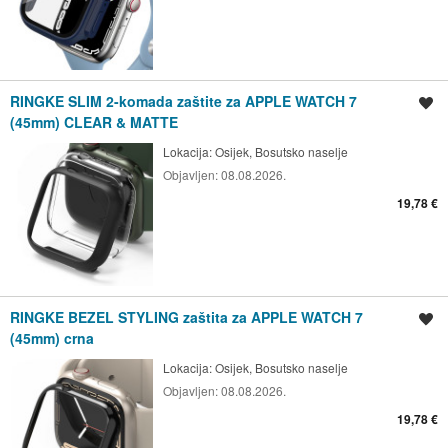
RINGKE SLIM 2-komada zaštite za APPLE WATCH 7
Spremi oglas
(45mm) CLEAR & MATTE
Lokacija:
Osijek, Bosutsko naselje
Objavljen:
08.08.2026.
19,78 €
RINGKE BEZEL STYLING zaštita za APPLE WATCH 7
Spremi oglas
(45mm) crna
Lokacija:
Osijek, Bosutsko naselje
Objavljen:
08.08.2026.
19,78 €