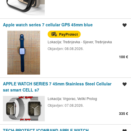
Apple watch series 7 cellular GPS 45mm blue
Spremi oglas
PayProtect
Lokacija:
Trešnjevka - Sjever, Trešnjevka
Objavljen:
08.08.2026.
100 €
APPLE WATCH SERIES 7 45mm Stainless Steel Cellular
Spremi oglas
sat smart CELL s7
Lokacija:
Vrgorac, Veliki Prolog
Objavljen:
07.08.2026.
335 €
TECH-PROTECT ICONBAND APPLE WATCH
Spremi oglas