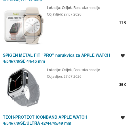
Lokacija:
Osijek, Bosutsko naselje
Objavljen:
27.07.2026.
11 €
SPIGEN METAL FIT ”PRO” narukvica za APPLE WATCH
Spremi oglas
4/5/6/7/8/SE 44/45 mm
Lokacija:
Osijek, Bosutsko naselje
Objavljen:
27.07.2026.
39 €
TECH-PROTECT ICONBAND APPLE WATCH
Spremi oglas
4/5/6/7/8/SE/ULTRA 42/44/45/49 mm