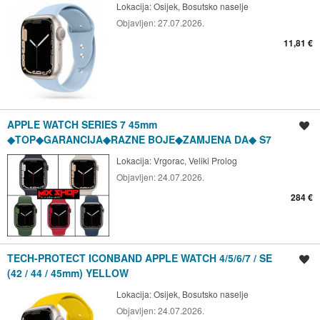
Lokacija:
Osijek, Bosutsko naselje
Objavljen:
27.07.2026.
11,81 €
APPLE WATCH SERIES 7 45mm
Spremi oglas
◆TOP◆GARANCIJA◆RAZNE BOJE◆ZAMJENA DA◆ S7
Lokacija:
Vrgorac, Veliki Prolog
Objavljen:
24.07.2026.
284 €
TECH-PROTECT ICONBAND APPLE WATCH 4/5/6/7 / SE
Spremi oglas
(42 / 44 / 45mm) YELLOW
Lokacija:
Osijek, Bosutsko naselje
Objavljen:
24.07.2026.