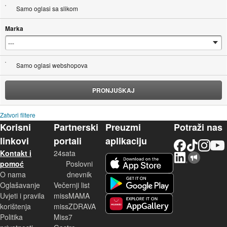
Samo oglasi sa slikom
Marka
Samo oglasi webshopova
PRONJUŠKAJ
Zatvori filtere
Korisni
Partnerski
Preuzmi
Potraži nas
linkovi
portali
aplikaciju
Facebook
TikTok
Instagram
YouTu
Kontakt i
24sata
LinkedIn
Njuškalo blog
iOS aplikacija
pomoć
Poslovni
O nama
dnevnik
Android aplikacija
Oglašavanje
Večernji list
Uvjeti i pravila
missMAMA
korištenja
missZDRAVA
Huawei aplikacija
Politika
Miss7