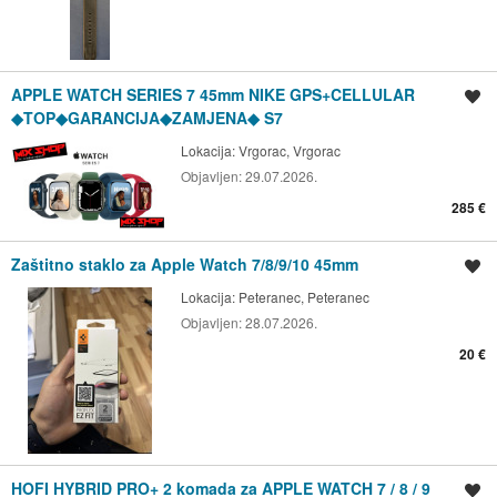
APPLE WATCH SERIES 7 45mm NIKE GPS+CELLULAR
Spremi oglas
◆TOP◆GARANCIJA◆ZAMJENA◆ S7
Lokacija:
Vrgorac, Vrgorac
Objavljen:
29.07.2026.
285 €
Zaštitno staklo za Apple Watch 7/8/9/10 45mm
Spremi oglas
Lokacija:
Peteranec, Peteranec
Objavljen:
28.07.2026.
20 €
HOFI HYBRID PRO+ 2 komada za APPLE WATCH 7 / 8 / 9
Spremi oglas