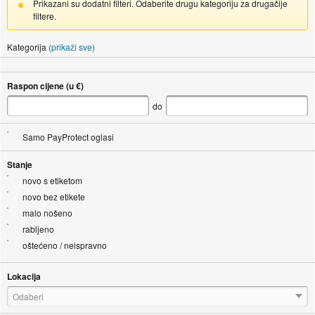
Prikazani su dodatni filteri. Odaberite drugu kategoriju za drugačije
filtere.
Kategorija
(prikaži sve)
Raspon cijene (u €)
do
Samo PayProtect oglasi
Stanje
novo s etiketom
novo bez etikete
malo nošeno
rabljeno
oštećeno / neispravno
Lokacija
Odaberi