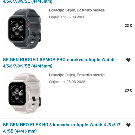
4/5/6/7/8/9/SE (44/45mm)
Lokacija:
Osijek, Bosutsko naselje
Objavljen:
06.08.2026.
23 €
SPIGEN RUGGED ARMOR PRO narukvica Apple Watch
Spremi oglas
4/5/6/7/8/9/SE (44/45mm)
Lokacija:
Osijek, Bosutsko naselje
Objavljen:
06.08.2026.
23 €
SPIGEN NEO FLEX HD 3 komada za Apple Watch 4 /5 /6 /7
Spremi oglas
/8/SE (44/45 mm)