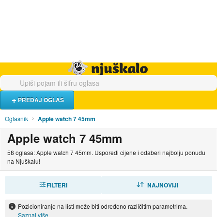
Hrana i piće
Turistički smještaj
Poslovi
Njuškalo naslovnica
PREDAJ OGLAS
Oglasnik
Apple watch 7 45mm
Apple watch 7 45mm
58 oglasa: Apple watch 7 45mm. Usporedi cijene i odaberi najbolju ponudu
na Njuškalu!
FILTERI
SORTIRAJ
NAJNOVIJI
Pozicioniranje na listi može biti određeno različitim parametrima.
Saznaj više