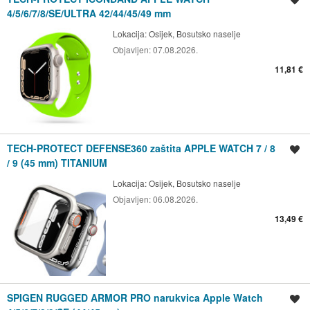
4/5/6/7/8/SE/ULTRA 42/44/45/49 mm
Lokacija:
Osijek, Bosutsko naselje
Objavljen:
07.08.2026.
11,81 €
TECH-PROTECT DEFENSE360 zaštita APPLE WATCH 7 / 8
Spremi oglas
/ 9 (45 mm) TITANIUM
Lokacija:
Osijek, Bosutsko naselje
Objavljen:
06.08.2026.
13,49 €
SPIGEN RUGGED ARMOR PRO narukvica Apple Watch
Spremi oglas