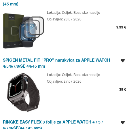
(45 mm)
Lokacija:
Osijek, Bosutsko naselje
Objavljen:
28.07.2026.
9,99 €
SPIGEN METAL FIT ”PRO” narukvica za APPLE WATCH
Spremi oglas
4/5/6/7/8/SE 44/45 mm
Lokacija:
Osijek, Bosutsko naselje
Objavljen:
27.07.2026.
39 €
RINGKE EASY FLEX 3 folije za APPLE WATCH 4 / 5 /
Spremi oglas
6/7/8/SE(44 / 45 mm)