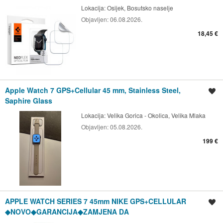
Lokacija:
Osijek, Bosutsko naselje
Objavljen:
06.08.2026.
18,45 €
Apple Watch 7 GPS+Cellular 45 mm, Stainless Steel,
Spremi oglas
Saphire Glass
Lokacija:
Velika Gorica - Okolica, Velika Mlaka
Objavljen:
05.08.2026.
199 €
APPLE WATCH SERIES 7 45mm NIKE GPS+CELLULAR
Spremi oglas
◆NOVO◆GARANCIJA◆ZAMJENA DA