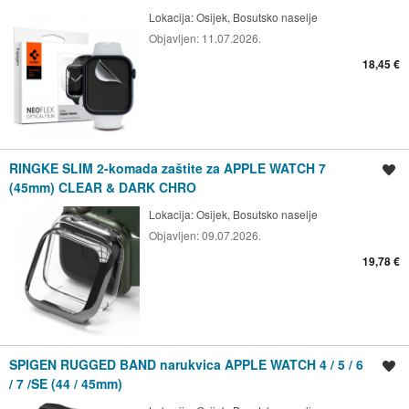
Lokacija:
Osijek, Bosutsko naselje
Objavljen:
11.07.2026.
18,45 €
RINGKE SLIM 2-komada zaštite za APPLE WATCH 7
Spremi oglas
(45mm) CLEAR & DARK CHRO
Lokacija:
Osijek, Bosutsko naselje
Objavljen:
09.07.2026.
19,78 €
SPIGEN RUGGED BAND narukvica APPLE WATCH 4 / 5 / 6
Spremi oglas
/ 7 /SE (44 / 45mm)