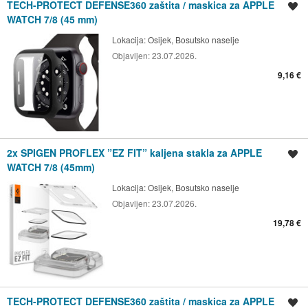
TECH-PROTECT DEFENSE360 zaštita / maskica za APPLE
Spremi oglas
WATCH 7/8 (45 mm)
Lokacija:
Osijek, Bosutsko naselje
Objavljen:
23.07.2026.
9,16 €
2x SPIGEN PROFLEX ”EZ FIT” kaljena stakla za APPLE
Spremi oglas
WATCH 7/8 (45mm)
Lokacija:
Osijek, Bosutsko naselje
Objavljen:
23.07.2026.
19,78 €
TECH-PROTECT DEFENSE360 zaštita / maskica za APPLE
Spremi oglas