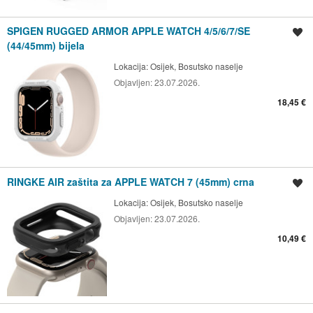
SPIGEN RUGGED ARMOR APPLE WATCH 4/5/6/7/SE
Spremi oglas
(44/45mm) bijela
Lokacija:
Osijek, Bosutsko naselje
Objavljen:
23.07.2026.
18,45 €
RINGKE AIR zaštita za APPLE WATCH 7 (45mm) crna
Spremi oglas
Lokacija:
Osijek, Bosutsko naselje
Objavljen:
23.07.2026.
10,49 €