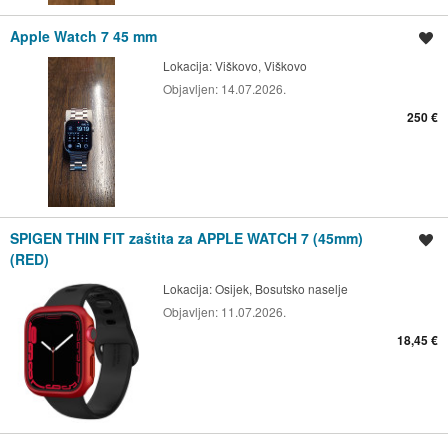
Apple Watch 7 45 mm
Spremi oglas
Lokacija:
Viškovo, Viškovo
Objavljen:
14.07.2026.
250 €
SPIGEN THIN FIT zaštita za APPLE WATCH 7 (45mm)
Spremi oglas
(RED)
Lokacija:
Osijek, Bosutsko naselje
Objavljen:
11.07.2026.
18,45 €