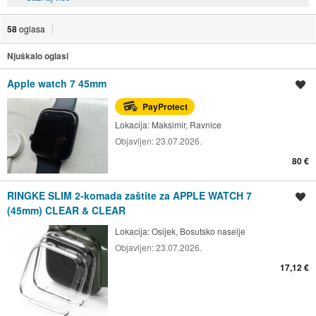
58
oglasa
Njuškalo oglasi
Apple watch 7 45mm
Spremi oglas
PayProtect
Lokacija:
Maksimir, Ravnice
Objavljen:
23.07.2026.
80 €
RINGKE SLIM 2-komada zaštite za APPLE WATCH 7
Spremi oglas
(45mm) CLEAR & CLEAR
Lokacija:
Osijek, Bosutsko naselje
Objavljen:
23.07.2026.
17,12 €