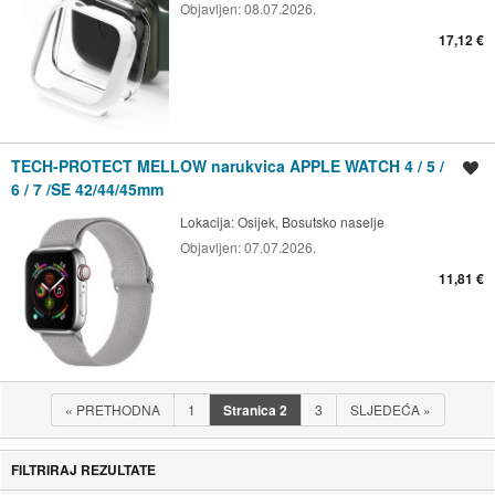
Objavljen:
08.07.2026.
17,12 €
TECH-PROTECT MELLOW narukvica APPLE WATCH 4 / 5 /
Spremi oglas
6 / 7 /SE 42/44/45mm
Lokacija:
Osijek, Bosutsko naselje
Objavljen:
07.07.2026.
11,81 €
«
PRETHODNA
1
Stranica
2
3
SLJEDEĆA
»
FILTRIRAJ REZULTATE