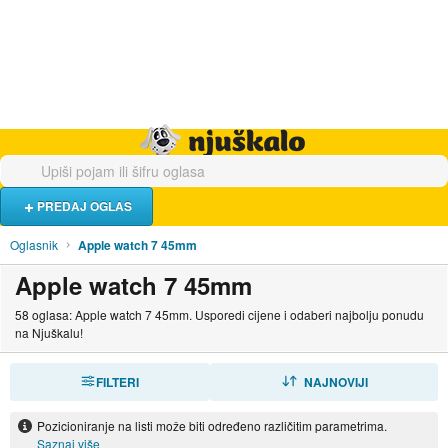
Hrana i piće
Turistički smještaj
Poslovi
Njuškalo naslovnica
PREDAJ OGLAS
Oglasnik
Apple watch 7 45mm
Apple watch 7 45mm
58 oglasa: Apple watch 7 45mm. Usporedi cijene i odaberi najbolju ponudu
na Njuškalu!
FILTERI
SORTIRAJ
NAJNOVIJI
Pozicioniranje na listi može biti određeno različitim parametrima.
Saznaj više