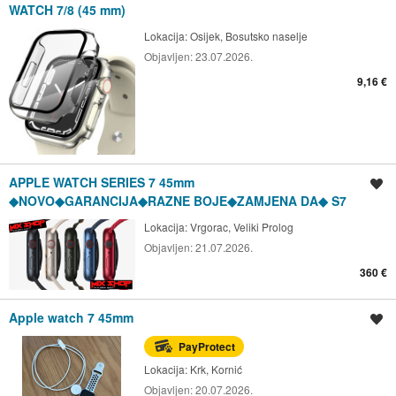
WATCH 7/8 (45 mm)
Lokacija:
Osijek, Bosutsko naselje
Objavljen:
23.07.2026.
9,16 €
APPLE WATCH SERIES 7 45mm
Spremi oglas
◆NOVO◆GARANCIJA◆RAZNE BOJE◆ZAMJENA DA◆ S7
Lokacija:
Vrgorac, Veliki Prolog
Objavljen:
21.07.2026.
360 €
Apple watch 7 45mm
Spremi oglas
PayProtect
Lokacija:
Krk, Kornić
Objavljen:
20.07.2026.