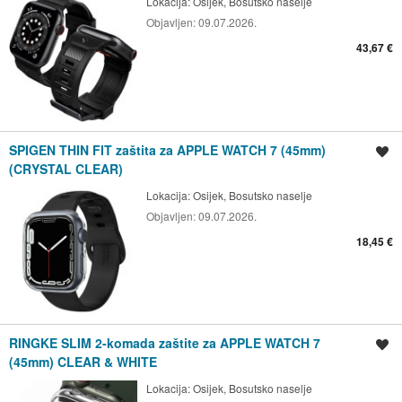
Lokacija:
Osijek, Bosutsko naselje
Objavljen:
09.07.2026.
43,67 €
SPIGEN THIN FIT zaštita za APPLE WATCH 7 (45mm)
Spremi oglas
(CRYSTAL CLEAR)
Lokacija:
Osijek, Bosutsko naselje
Objavljen:
09.07.2026.
18,45 €
RINGKE SLIM 2-komada zaštite za APPLE WATCH 7
Spremi oglas
(45mm) CLEAR & WHITE
Lokacija:
Osijek, Bosutsko naselje