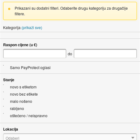
Prikazani su dodatni filteri. Odaberite drugu kategoriju za drugačije
filtere.
Kategorija
(prikaži sve)
Raspon cijene (u €)
do
Samo PayProtect oglasi
Stanje
novo s etiketom
novo bez etikete
malo nošeno
rabljeno
oštećeno / neispravno
Lokacija
Odaberi