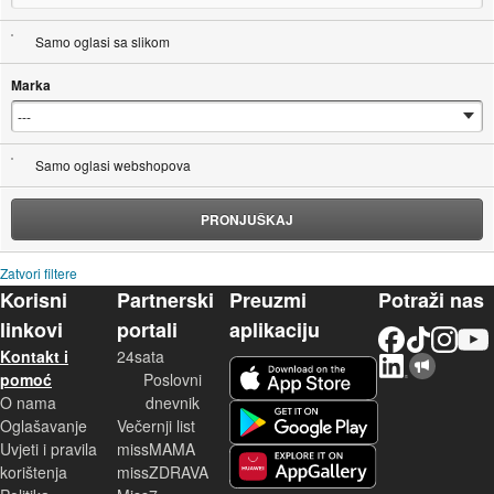
Samo oglasi sa slikom
Marka
Samo oglasi webshopova
PRONJUŠKAJ
Zatvori filtere
Korisni
Partnerski
Preuzmi
Potraži nas
linkovi
portali
aplikaciju
Facebook
TikTok
Instagram
YouTu
Kontakt i
24sata
LinkedIn
Njuškalo blog
iOS aplikacija
pomoć
Poslovni
O nama
dnevnik
Android aplikacija
Oglašavanje
Večernji list
Uvjeti i pravila
missMAMA
korištenja
missZDRAVA
Huawei aplikacija