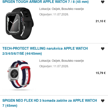
SPIGEN TOUGH ARMOR APPLE WATCH 7 / 8 (45 mm)
Spremi oglas
Lokacija:
Osijek, Bosutsko naselje
Objavljen:
11.07.2026.
21,10 €
TECH-PROTECT WELLING narukvica APPLE WATCH
Spremi oglas
2/3/4/5/6/7/SE (44/45mm)
Lokacija:
Osijek, Bosutsko naselje
Objavljen:
11.07.2026.
15,79 €
SPIGEN NEO FLEX HD 3 komada zaštite za APPLE WATCH
Spremi oglas
7 (45mm)