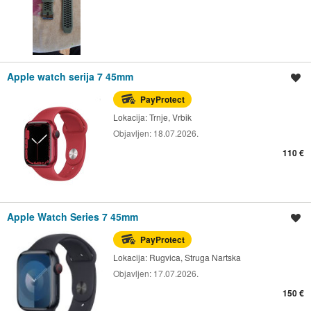
Apple watch serija 7 45mm
Spremi oglas
PayProtect
Lokacija:
Trnje, Vrbik
Objavljen:
18.07.2026.
110 €
Apple Watch Series 7 45mm
Spremi oglas
PayProtect
Lokacija:
Rugvica, Struga Nartska
Objavljen:
17.07.2026.
150 €