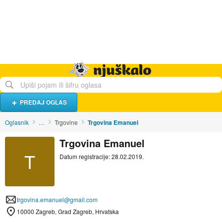
Hrana i piće
Turistički smještaj
Poslovi
Njuškalo naslovnica
PREDAJ OGLAS
Oglasnik
…
Trgovine
Trgovina Emanuel
Trgovina Emanuel
T
Datum registracije: 28.02.2019.
trgovina.emanuel@gmail.com
10000 Zagreb, Grad Zagreb, Hrvatska