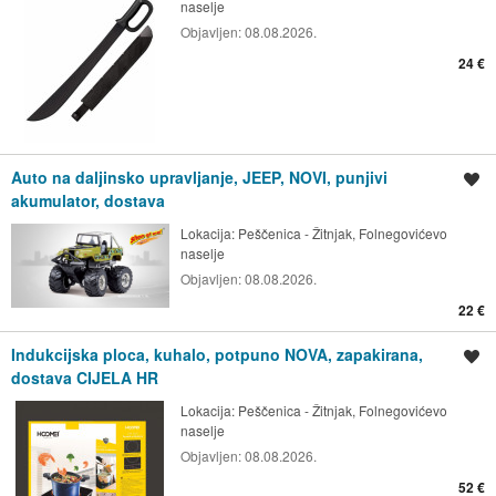
naselje
Objavljen:
08.08.2026.
24 €
Auto na daljinsko upravljanje, JEEP, NOVI, punjivi
Spremi oglas
akumulator, dostava
Lokacija:
Peščenica - Žitnjak, Folnegovićevo
naselje
Objavljen:
08.08.2026.
22 €
Indukcijska ploca, kuhalo, potpuno NOVA, zapakirana,
Spremi oglas
dostava CIJELA HR
Lokacija:
Peščenica - Žitnjak, Folnegovićevo
naselje
Objavljen:
08.08.2026.
52 €