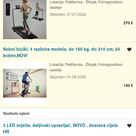
Lokacija:
Peščenica - Žitnjak, Folnegovićevo
naselje
Objavljen:
27.07.2026.
270 €
Sobni bicikl, 4 razlicita modela, do 150 kg, do 210 cm, 24
Spremi oglas
brzine,NOVI
Lokacija:
Peščenica - Žitnjak, Folnegovićevo
naselje
Objavljen:
01.08.2026.
140 €
Njuškalo oglasi
3 LED svjetla, daljinski upravljač, NOVO , dostava cijela
Spremi oglas
HR