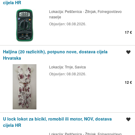
cijela HR
Lokacija:
Peščenica - Žitnjak, Folnegovićevo
naselje
Objavljen:
08.08.2026.
17 €
Haljina (20 razlicitih), potpuno nove, dostava cijela
Spremi oglas
Hrvatska
Lokacija:
Trnje, Savica
Objavljen:
08.08.2026.
12 €
U lock lokot za bicikl, romobil ili motor, NOV, dostava
Spremi oglas
cijela HR
Lokacija:
Peščenica - Žitnjak, Folnegovićevo