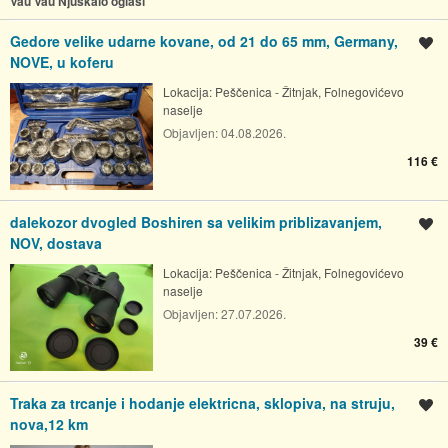
Vau Vau Njuškalo oglasi
Gedore velike udarne kovane, od 21 do 65 mm, Germany,
Spremi oglas
NOVE, u koferu
Lokacija:
Peščenica - Žitnjak, Folnegovićevo
naselje
Objavljen:
04.08.2026.
116 €
dalekozor dvogled Boshiren sa velikim priblizavanjem,
Spremi oglas
NOV, dostava
Lokacija:
Peščenica - Žitnjak, Folnegovićevo
naselje
Objavljen:
27.07.2026.
39 €
Traka za trcanje i hodanje elektricna, sklopiva, na struju,
Spremi oglas
nova,12 km