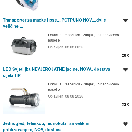
Transporter za macke i pse....POTPUNO NOV....dvije
Spremi oglas
veličine....
Lokacija:
Peščenica - Žitnjak, Folnegovićevo
naselje
Objavljen:
08.08.2026.
28 €
LED Svjetiljka NEVJEROJATNE jacine, NOVA, dostava
Spremi oglas
cijela HR
Lokacija:
Peščenica - Žitnjak, Folnegovićevo
naselje
Objavljen:
08.08.2026.
32 €
Jednogled, teleskop, monokular sa velikim
Spremi oglas
priblizavanjem, NOV, dostava