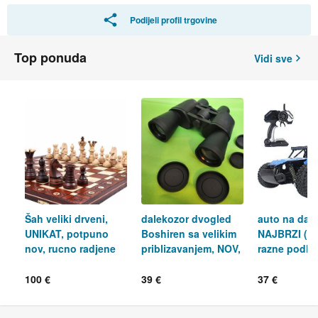
Podijeli profil trgovine
Top ponuda
Vidi sve
Šah veliki drveni,
dalekozor dvogled
auto na dalj
UNIKAT, potpuno
Boshiren sa velikim
NAJBRZI (25
nov, rucno radjene
priblizavanjem, NOV,
razne podlo
figure, dostava
dostava
dostava
100 €
39 €
37 €