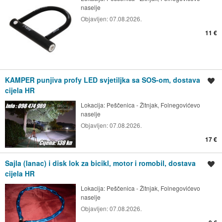
naselje
Objavljen:
07.08.2026.
11 €
KAMPER punjiva profy LED svjetiljka sa SOS-om, dostava
Spremi oglas
cijela HR
Lokacija:
Peščenica - Žitnjak, Folnegovićevo
naselje
Objavljen:
07.08.2026.
17 €
Sajla (lanac) i disk lok za bicikl, motor i romobil, dostava
Spremi oglas
cijela HR
Lokacija:
Peščenica - Žitnjak, Folnegovićevo
naselje
Objavljen:
07.08.2026.