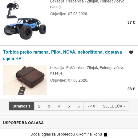
Lokacija:
Peščenica - Žitnjak, Folnegovićevo
naselje
Objavljen:
07.08.2026.
37 €
Torbica preko ramena, Pilot, NOVA, nekorištena, dostava
Spremi oglas
cijela HR
Lokacija:
Peščenica - Žitnjak, Folnegovićevo
naselje
Objavljen:
07.08.2026.
38 €
Stranica
1
2
3
4
5
6
7-10
SLJEDEĆA
»
USPOREDBA OGLASA
Dodaj oglas za usporedbu klikom na ikonu