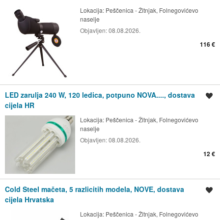
Lokacija:
Peščenica - Žitnjak, Folnegovićevo
naselje
Objavljen:
08.08.2026.
116 €
LED zarulja 240 W, 120 ledica, potpuno NOVA...., dostava
Spremi oglas
cijela HR
Lokacija:
Peščenica - Žitnjak, Folnegovićevo
naselje
Objavljen:
08.08.2026.
12 €
Cold Steel mačeta, 5 razlicitih modela, NOVE, dostava
Spremi oglas
cijela Hrvatska
Lokacija:
Peščenica - Žitnjak, Folnegovićevo