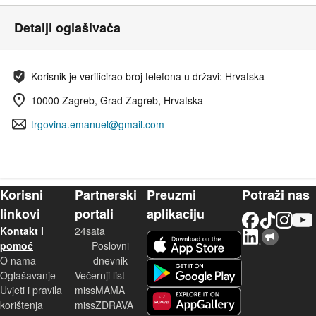
Detalji oglašivača
Korisnik je verificirao broj telefona u državi: Hrvatska
10000 Zagreb, Grad Zagreb, Hrvatska
trgovina.emanuel@gmail.com
Korisni
Partnerski
Preuzmi
Potraži nas
linkovi
portali
aplikaciju
Facebook
TikTok
Instagram
YouTu
Kontakt i
24sata
LinkedIn
Njuškalo blog
iOS aplikacija
pomoć
Poslovni
O nama
dnevnik
Android aplikacija
Oglašavanje
Večernji list
Uvjeti i pravila
missMAMA
korištenja
missZDRAVA
Huawei aplikacija