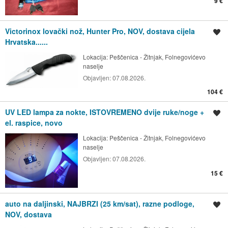
9 €
Victorinox lovački nož, Hunter Pro, NOV, dostava cijela
Spremi oglas
Hrvatska......
Lokacija:
Peščenica - Žitnjak, Folnegovićevo
naselje
Objavljen:
07.08.2026.
104 €
UV LED lampa za nokte, ISTOVREMENO dvije ruke/noge +
Spremi oglas
el. raspice, novo
Lokacija:
Peščenica - Žitnjak, Folnegovićevo
naselje
Objavljen:
07.08.2026.
15 €
auto na daljinski, NAJBRZI (25 km/sat), razne podloge,
Spremi oglas
NOV, dostava