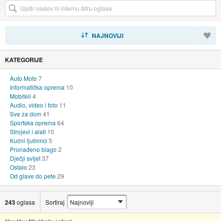
SORTIRAJ
NAJNOVIJI
KATEGORIJE
Auto Moto
7
Informatička oprema
10
Mobiteli
4
Audio, video i foto
11
Sve za dom
41
Sportska oprema
64
Strojevi i alati
10
Kućni ljubimci
5
Pronađeno blago
2
Dječji svijet
37
Ostalo
23
Od glave do pete
29
243
oglasa
Sortiraj