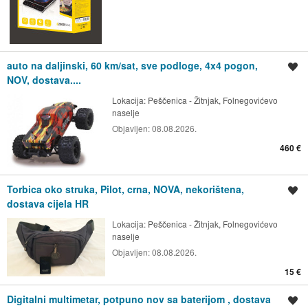
auto na daljinski, 60 km/sat, sve podloge, 4x4 pogon,
Spremi oglas
NOV, dostava....
Lokacija:
Peščenica - Žitnjak, Folnegovićevo
naselje
Objavljen:
08.08.2026.
460 €
Torbica oko struka, Pilot, crna, NOVA, nekorištena,
Spremi oglas
dostava cijela HR
Lokacija:
Peščenica - Žitnjak, Folnegovićevo
naselje
Objavljen:
08.08.2026.
15 €
Digitalni multimetar, potpuno nov sa baterijom , dostava
Spremi oglas