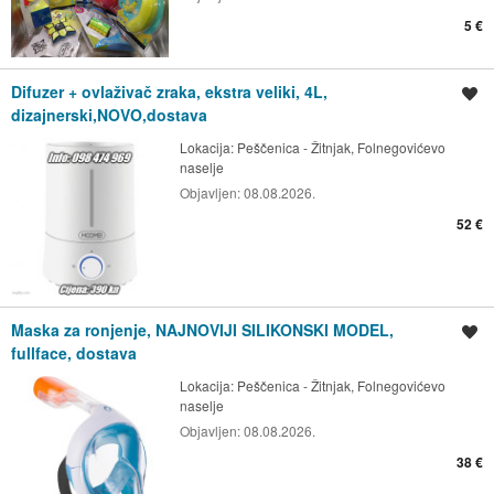
5 €
Difuzer + ovlaživač zraka, ekstra veliki, 4L,
Spremi oglas
dizajnerski,NOVO,dostava
Lokacija:
Peščenica - Žitnjak, Folnegovićevo
naselje
Objavljen:
08.08.2026.
52 €
Maska za ronjenje, NAJNOVIJI SILIKONSKI MODEL,
Spremi oglas
fullface, dostava
Lokacija:
Peščenica - Žitnjak, Folnegovićevo
naselje
Objavljen:
08.08.2026.
38 €