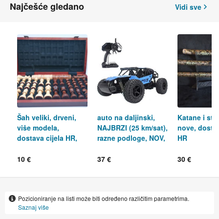
Najčešće gledano
Vidi sve
Šah veliki, drveni,
auto na daljinski,
Katane i sta
više modela,
NAJBRZI (25 km/sat),
nove, dostav
dostava cijela HR,
razne podloge, NOV,
HR
nov
dostava
10 €
37 €
30 €
Pozicioniranje na listi može biti određeno različitim parametrima.
Saznaj više