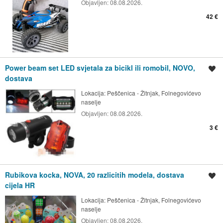
Objavljen:
08.08.2026.
42 €
Power beam set LED svjetala za bicikl ili romobil, NOVO,
Spremi oglas
dostava
Lokacija:
Peščenica - Žitnjak, Folnegovićevo
naselje
Objavljen:
08.08.2026.
3 €
Rubikova kocka, NOVA, 20 razlicitih modela, dostava
Spremi oglas
cijela HR
Lokacija:
Peščenica - Žitnjak, Folnegovićevo
naselje
Objavljen:
08.08.2026.