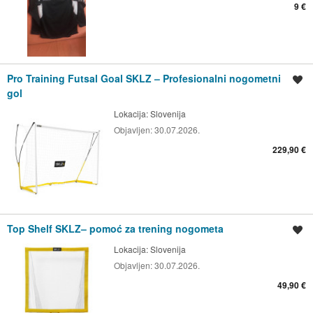
9 €
Pro Training Futsal Goal SKLZ – Profesionalni nogometni
Spremi oglas
gol
Lokacija:
Slovenija
Objavljen:
30.07.2026.
229,90 €
Top Shelf SKLZ– pomoć za trening nogometa
Spremi oglas
Lokacija:
Slovenija
Objavljen:
30.07.2026.
49,90 €