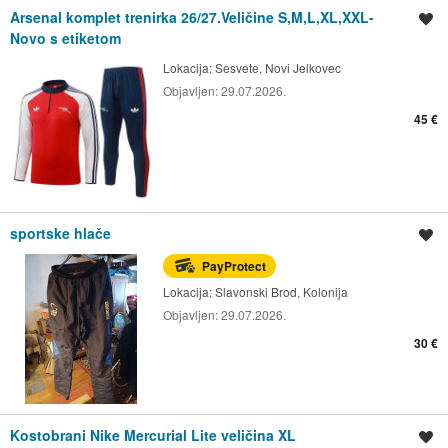
Arsenal komplet trenirka 26/27.Veličine S,M,L,XL,XXL-
Spremi oglas
Novo s etiketom
Lokacija:
Sesvete, Novi Jelkovec
Objavljen:
29.07.2026.
45 €
sportske hlače
Spremi oglas
PayProtect
Lokacija:
Slavonski Brod, Kolonija
Objavljen:
29.07.2026.
30 €
Kostobrani Nike Mercurial Lite veličina XL
Spremi oglas