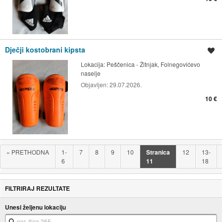
Dječji kostobrani kipsta
Spremi oglas
Lokacija:
Peščenica - Žitnjak, Folnegovićevo
naselje
Objavljen:
29.07.2026.
10 €
«
PRETHODNA
1-
7
8
9
10
Stranica
12
13-
6
11
18
FILTRIRAJ REZULTATE
Unesi željenu lokaciju