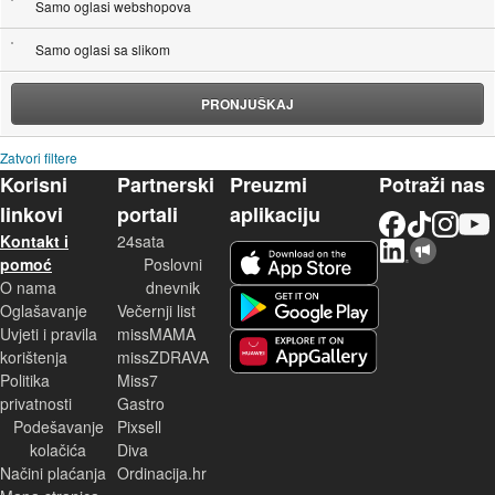
Samo oglasi webshopova
Samo oglasi sa slikom
PRONJUŠKAJ
Zatvori filtere
Korisni
Partnerski
Preuzmi
Potraži nas
linkovi
portali
aplikaciju
Facebook
TikTok
Instagram
YouTu
Kontakt i
24sata
LinkedIn
Njuškalo blog
iOS aplikacija
pomoć
Poslovni
O nama
dnevnik
Android aplikacija
Oglašavanje
Večernji list
Uvjeti i pravila
missMAMA
korištenja
missZDRAVA
Huawei aplikacija
Politika
Miss7
privatnosti
Gastro
Podešavanje
Pixsell
kolačića
Diva
Načini plaćanja
Ordinacija.hr