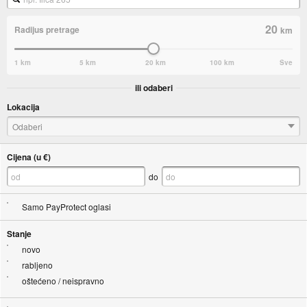
20
Radijus pretrage
km
1 km
5 km
20 km
100 km
Sve
ili odaberi
Lokacija
Odaberi
Cijena (u €)
do
Samo PayProtect oglasi
Stanje
novo
rabljeno
oštećeno / neispravno