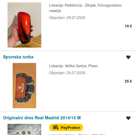
Lokacija:
Peščenica - Žitnjak, Folnegovićevo
naselje
Objavljen:
29.07.2026.
10 €
Sportska torba
Spremi oglas
Lokacija:
Velika Gorica, Pleso
Objavljen:
29.07.2026.
25 €
Originalni dres Real Madrid 2014/15 M
Spremi oglas
PayProtect