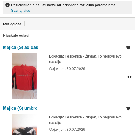
Pozicioniranje na listi može biti određeno različitim parametrima.
Saznaj više
693
oglasa
Njuškalo oglasi
Majica (S) adidas
Spremi oglas
Lokacija:
Peščenica - Žitnjak, Folnegovićevo
naselje
Objavljen:
30.07.2026.
9 €
Majica (S) umbro
Spremi oglas
Lokacija:
Peščenica - Žitnjak, Folnegovićevo
naselje
Objavljen:
30.07.2026.