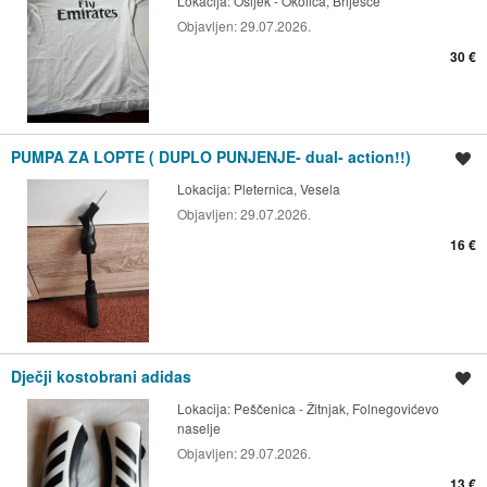
Lokacija:
Osijek - Okolica, Briješće
Objavljen:
29.07.2026.
30 €
PUMPA ZA LOPTE ( DUPLO PUNJENJE- dual- action!!)
Spremi oglas
Lokacija:
Pleternica, Vesela
Objavljen:
29.07.2026.
16 €
Dječji kostobrani adidas
Spremi oglas
Lokacija:
Peščenica - Žitnjak, Folnegovićevo
naselje
Objavljen:
29.07.2026.
13 €