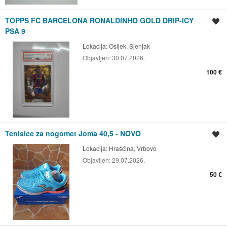
TOPPS FC BARCELONA RONALDINHO GOLD DRIP-ICY
Spremi oglas
PSA 9
Lokacija:
Osijek, Sjenjak
Objavljen:
30.07.2026.
100 €
Tenisice za nogomet Joma 40,5 - NOVO
Spremi oglas
Lokacija:
Hrašćina, Vrbovo
Objavljen:
29.07.2026.
50 €