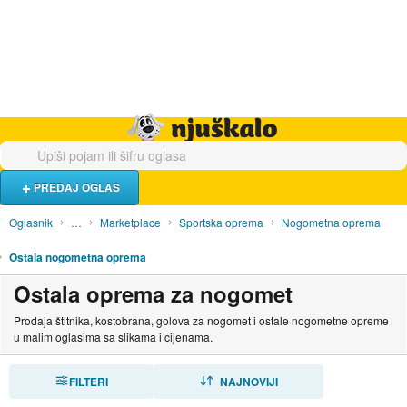
Hrana i piće
Turistički smještaj
Poslovi
Njuškalo naslovnica
PREDAJ OGLAS
Oglasnik
…
Marketplace
Sportska oprema
Nogometna oprema
Ostala nogometna oprema
Ostala oprema za nogomet
Prodaja štitnika, kostobrana, golova za nogomet i ostale nogometne opreme
u malim oglasima sa slikama i cijenama.
FILTERI
SORTIRAJ
NAJNOVIJI