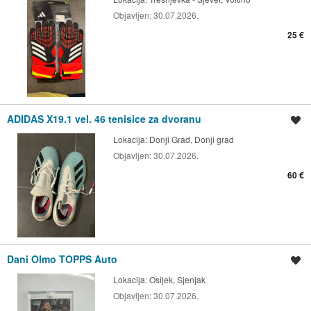
Objavljen:
30.07.2026.
25 €
ADIDAS X19.1 vel. 46 tenisice za dvoranu
Spremi oglas
Lokacija:
Donji Grad, Donji grad
Objavljen:
30.07.2026.
60 €
Dani Olmo TOPPS Auto
Spremi oglas
Lokacija:
Osijek, Sjenjak
Objavljen:
30.07.2026.