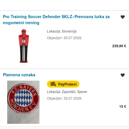
Pro Training Soccer Defender SKLZ–Prenosna lutka za
Spremi oglas
nogometni trening
Lokacija:
Slovenija
Objavljen:
30.07.2026.
239,90 €
Platnena oznaka
Spremi oglas
PayProtect
Lokacija:
Zaprešić, Sjever
Objavljen:
30.07.2026.
15 €