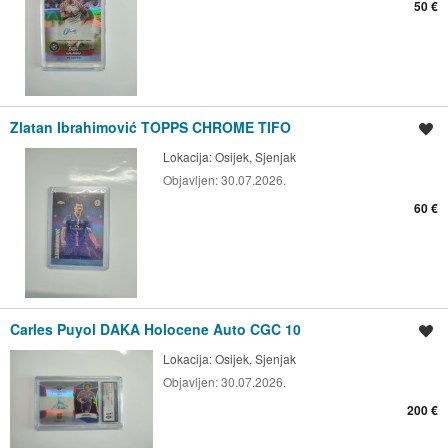
50 €
Zlatan Ibrahimović TOPPS CHROME TIFO
Spremi oglas
Lokacija:
Osijek, Sjenjak
Objavljen:
30.07.2026.
60 €
Carles Puyol DAKA Holocene Auto CGC 10
Spremi oglas
Lokacija:
Osijek, Sjenjak
Objavljen:
30.07.2026.
200 €