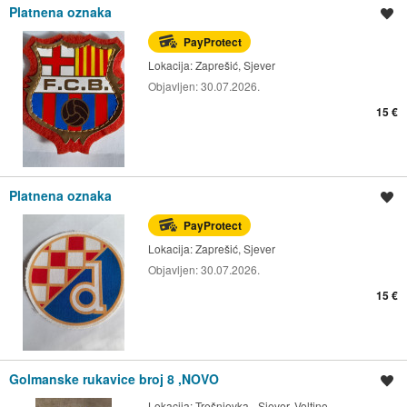
Platnena oznaka
Spremi oglas
PayProtect
Lokacija:
Zaprešić, Sjever
Objavljen:
30.07.2026.
15 €
Platnena oznaka
Spremi oglas
PayProtect
Lokacija:
Zaprešić, Sjever
Objavljen:
30.07.2026.
15 €
Golmanske rukavice broj 8 ,NOVO
Spremi oglas
Lokacija:
Trešnjevka - Sjever, Voltino