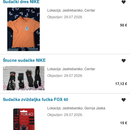
Sudački dres NIKE
Spremi oglas
Lokacija:
Jastrebarsko, Centar
Objavljen:
29.07.2026.
50 €
Štucne sudačke NIKE
Spremi oglas
Lokacija:
Jastrebarsko, Centar
Objavljen:
29.07.2026.
17,12 €
Sudačka zviždaljka fućka FOX 40
Spremi oglas
Lokacija:
Jastrebarsko, Gornja Jaska
Objavljen:
29.07.2026.
15 €