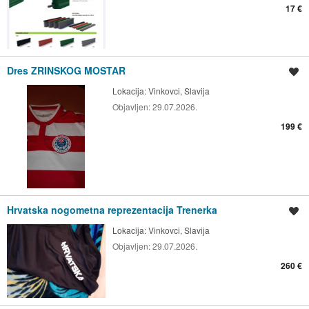
17 €
Dres ZRINSKOG MOSTAR
Spremi oglas
Lokacija:
Vinkovci, Slavija
Objavljen:
29.07.2026.
199 €
Hrvatska nogometna reprezentacija Trenerka
Spremi oglas
Lokacija:
Vinkovci, Slavija
Objavljen:
29.07.2026.
260 €