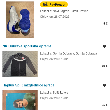
PayProtect
Lokacija:
Novi Zagreb - Istok, Travno
Objavljen:
28.07.2026.
8 €
NK Dubrava sportska oprema
Spremi oglas
Lokacija:
Gornja Dubrava, Gornja Dubrava
Objavljen:
28.07.2026.
40 €
Hajduk Split razglednice igrača
Spremi oglas
Lokacija:
Split, Lokve
Objavljen:
28.07.2026.
25 €