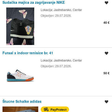
Sudačka majica za zagrijavanje NIKE
Spremi oglas
Lokacija:
Jastrebarsko, Centar
Objavljen:
29.07.2026.
40 €
Futsal x indoor tenisice br. 41
Spremi oglas
Lokacija:
Jastrebarsko, Centar
Objavljen:
29.07.2026.
50 €
Štucne Schalke adidas
Spremi oglas
PayProtect