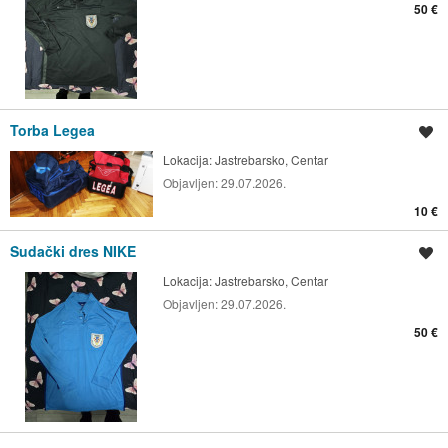
50 €
Torba Legea
Spremi oglas
Lokacija:
Jastrebarsko, Centar
Objavljen:
29.07.2026.
10 €
Sudački dres NIKE
Spremi oglas
Lokacija:
Jastrebarsko, Centar
Objavljen:
29.07.2026.
50 €