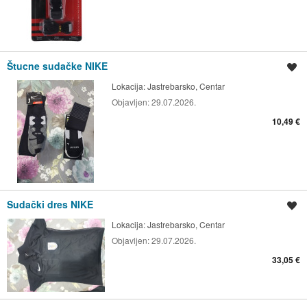
Štucne sudačke NIKE
Spremi oglas
Lokacija:
Jastrebarsko, Centar
Objavljen:
29.07.2026.
10,49 €
Sudački dres NIKE
Spremi oglas
Lokacija:
Jastrebarsko, Centar
Objavljen:
29.07.2026.
33,05 €