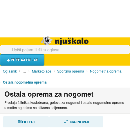
Hrana i piće
Turistički smještaj
Poslovi
Njuškalo naslovnica
PREDAJ OGLAS
Oglasnik
…
Marketplace
Sportska oprema
Nogometna oprema
Ostala nogometna oprema
Ostala oprema za nogomet
Prodaja štitnika, kostobrana, golova za nogomet i ostale nogometne opreme
u malim oglasima sa slikama i cijenama.
FILTERI
SORTIRAJ
NAJNOVIJI