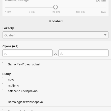
km
1 km
5 km
20 km
100 km
Sve
ili odaberi
Lokacija
Odaberi
Cijena (u €)
do
Samo PayProtect oglasi
Stanje
novo
rabljeno
oštećeno / neispravno
Samo oglasi webshopova