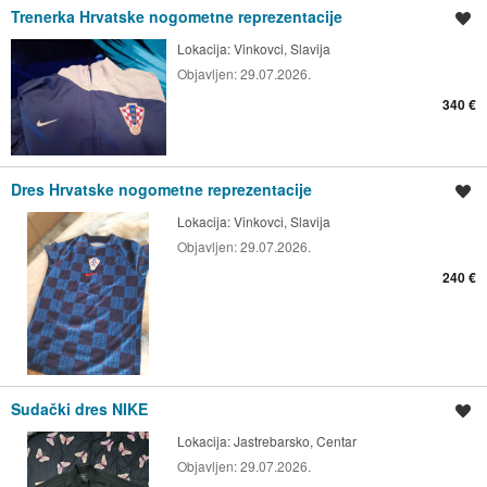
Trenerka Hrvatske nogometne reprezentacije
Spremi oglas
Lokacija:
Vinkovci, Slavija
Objavljen:
29.07.2026.
340 €
Dres Hrvatske nogometne reprezentacije
Spremi oglas
Lokacija:
Vinkovci, Slavija
Objavljen:
29.07.2026.
240 €
Sudački dres NIKE
Spremi oglas
Lokacija:
Jastrebarsko, Centar
Objavljen:
29.07.2026.