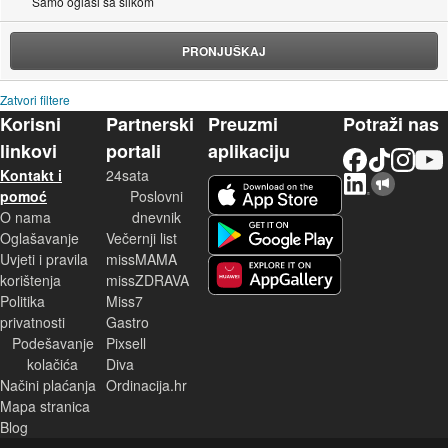
Samo oglasi sa slikom
PRONJUŠKAJ
Zatvori filtere
Korisni
Partnerski
Preuzmi
Potraži nas
linkovi
portali
aplikaciju
Facebook
TikTok
Instagram
YouTu
Kontakt i
24sata
LinkedIn
Njuškalo blog
iOS aplikacija
pomoć
Poslovni
O nama
dnevnik
Android aplikacija
Oglašavanje
Večernji list
Uvjeti i pravila
missMAMA
korištenja
missZDRAVA
Huawei aplikacija
Politika
Miss7
privatnosti
Gastro
Podešavanje
Pixsell
kolačića
Diva
Načini plaćanja
Ordinacija.hr
Mapa stranica
Blog