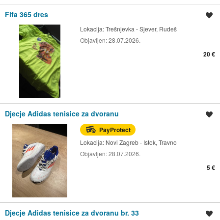
Fifa 365 dres
Spremi oglas
Lokacija:
Trešnjevka - Sjever, Rudeš
Objavljen:
28.07.2026.
20 €
Djecje Adidas tenisice za dvoranu
Spremi oglas
PayProtect
Lokacija:
Novi Zagreb - Istok, Travno
Objavljen:
28.07.2026.
5 €
Djecje Adidas tenisice za dvoranu br. 33
Spremi oglas