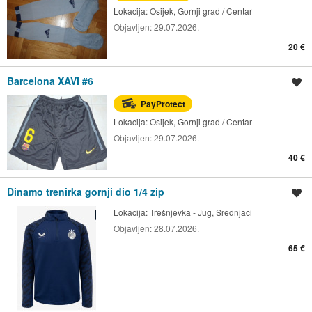
Lokacija:
Osijek, Gornji grad / Centar
Objavljen:
29.07.2026.
20 €
Barcelona XAVI #6
Spremi oglas
PayProtect
Lokacija:
Osijek, Gornji grad / Centar
Objavljen:
29.07.2026.
40 €
Dinamo trenirka gornji dio 1/4 zip
Spremi oglas
Lokacija:
Trešnjevka - Jug, Srednjaci
Objavljen:
28.07.2026.
65 €