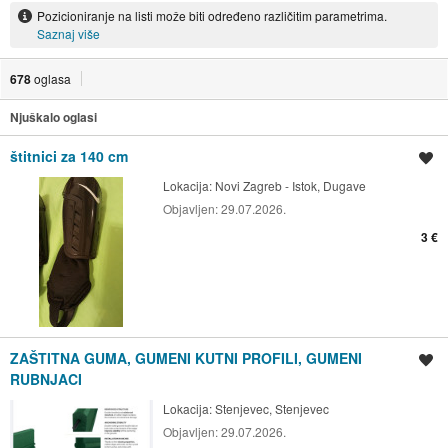
Pozicioniranje na listi može biti određeno različitim parametrima.
Saznaj više
678
oglasa
Njuškalo oglasi
štitnici za 140 cm
Spremi oglas
Lokacija:
Novi Zagreb - Istok, Dugave
Objavljen:
29.07.2026.
3 €
ZAŠTITNA GUMA, GUMENI KUTNI PROFILI, GUMENI
Spremi oglas
RUBNJACI
Lokacija:
Stenjevec, Stenjevec
Objavljen:
29.07.2026.