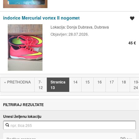
indorice Mercurial vortex II nogomet
Spremi oglas
Lokacija:
Donja Dubrava, Dubrava
Objavljen:
28.07.2026.
45 €
«
PRETHODNA
7-
Stranica
14
15
16
17
18
19
12
13
24
FILTRIRAJ REZULTATE
Unesi željenu lokaciju
20
Radijus pretrage