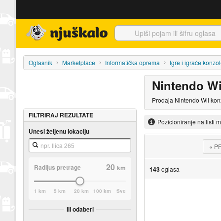
Njuškalo naslovnica
Oglasnik
Marketplace
Informatička oprema
Igre i igraće konzo
Nintendo Wi
Prodaja Nintendo Wii kon
FILTRIRAJ REZULTATE
Pozicioniranje na listi 
Unesi željenu lokaciju
«
P
20
Radijus pretrage
km
143
oglasa
1 km
5 km
20 km
100 km
Sve
ili odaberi