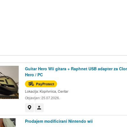
Guitar Hero Wii gitara + Raphnet USB adapter za Clo
Hero / PC
PayProtect
Lokacija:
Koprivnica, Centar
Objavljen:
25.07.2026.
Prikaži na mapi
Korisnik nije trgovac
Prodajem modificirani Nintendo wii