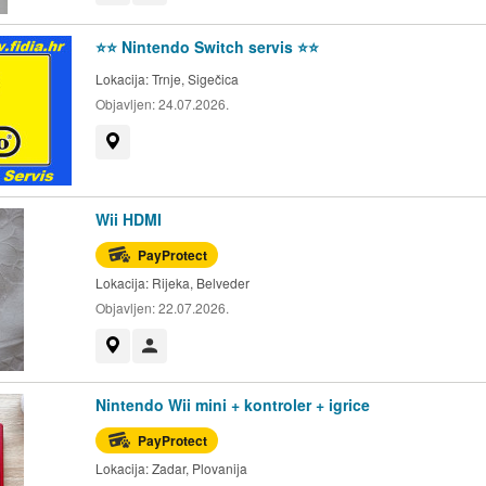
⭐️⭐️ Nintendo Switch servis ⭐️⭐️
Lokacija:
Trnje, Sigečica
Objavljen:
24.07.2026.
Prikaži na mapi
Wii HDMI
PayProtect
Lokacija:
Rijeka, Belveder
Objavljen:
22.07.2026.
Prikaži na mapi
Korisnik nije trgovac
Nintendo Wii mini + kontroler + igrice
PayProtect
Lokacija:
Zadar, Plovanija