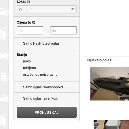
Lokacija
Odaberi
Cijena (u €)
do
Samo PayProtect oglasi
Stanje
Njuškalo oglasi
novo
rabljeno
oštećeno / neispravno
Samo oglasi webshopova
Samo oglasi sa slikom
PRONJUŠKAJ