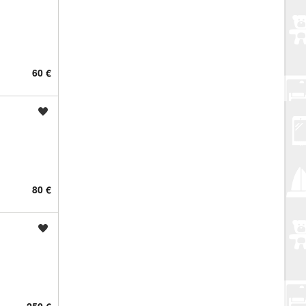
60 €
Spremi oglas
80 €
Spremi oglas