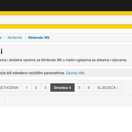
le
Nintendo
Nintendo Wii
i
zola i dodatne opreme za Nintendo Wii u malim oglasima sa slikama i cijenama.
može biti određeno različitim parametrima.
Saznaj više
RETHODNA
1
2
3
Stranica
4
5
6
SLJEDEĆA
»