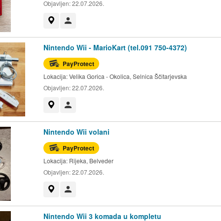
Objavljen:
22.07.2026.
Prikaži na mapi
Korisnik nije trgovac
Nintendo Wii - MarioKart (tel.091 750-4372)
PayProtect
Lokacija:
Velika Gorica - Okolica, Selnica Ščitarjevska
Objavljen:
22.07.2026.
Prikaži na mapi
Korisnik nije trgovac
Nintendo Wii volani
PayProtect
Lokacija:
Rijeka, Belveder
Objavljen:
22.07.2026.
Prikaži na mapi
Korisnik nije trgovac
Nintendo Wii 3 komada u kompletu