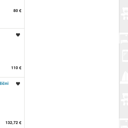
80 €
Spremi oglas
110 €
žični
Spremi oglas
132,72 €