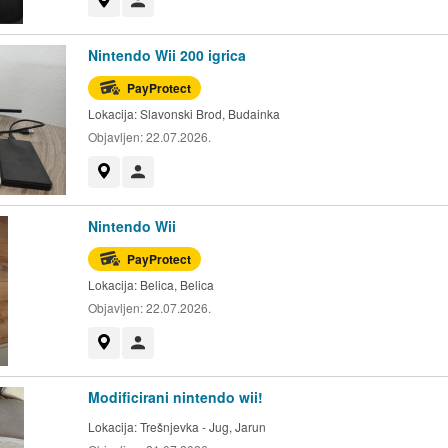
Prikaži na mapi
Korisnik nije trgovac
Nintendo Wii 200 igrica
PayProtect
Lokacija:
Slavonski Brod, Budainka
Objavljen:
22.07.2026.
Prikaži na mapi
Korisnik nije trgovac
Nintendo Wii
PayProtect
Lokacija:
Belica, Belica
Objavljen:
22.07.2026.
Prikaži na mapi
Korisnik nije trgovac
Modificirani nintendo wii!
Lokacija:
Trešnjevka - Jug, Jarun