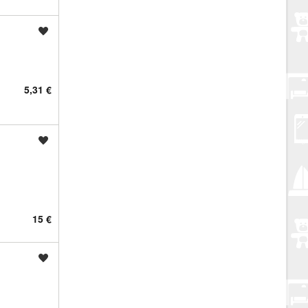
Spremi oglas
5,31 €
Spremi oglas
15 €
Spremi oglas