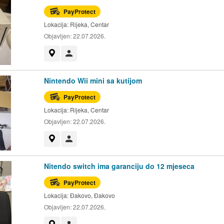
PayProtect
Lokacija:
Rijeka, Centar
Objavljen:
22.07.2026.
Prikaži na mapi
Korisnik nije trgovac
Nintendo Wii mini sa kutijom
PayProtect
Lokacija:
Rijeka, Centar
Objavljen:
22.07.2026.
Prikaži na mapi
Korisnik nije trgovac
Nitendo switch ima garanciju do 12 mjeseca
PayProtect
Lokacija:
Đakovo, Đakovo
Objavljen:
22.07.2026.