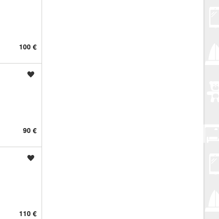
100 €
Spremi oglas
90 €
Spremi oglas
110 €