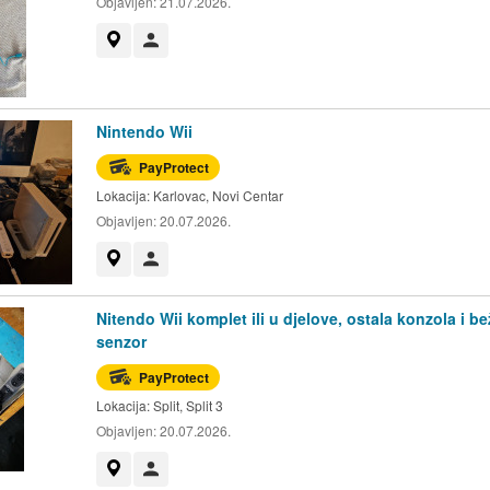
Objavljen:
21.07.2026.
Prikaži na mapi
Korisnik nije trgovac
Nintendo Wii
PayProtect
Lokacija:
Karlovac, Novi Centar
Objavljen:
20.07.2026.
Prikaži na mapi
Korisnik nije trgovac
Nitendo Wii komplet ili u djelove, ostala konzola i be
senzor
PayProtect
Lokacija:
Split, Split 3
Objavljen:
20.07.2026.
Prikaži na mapi
Korisnik nije trgovac