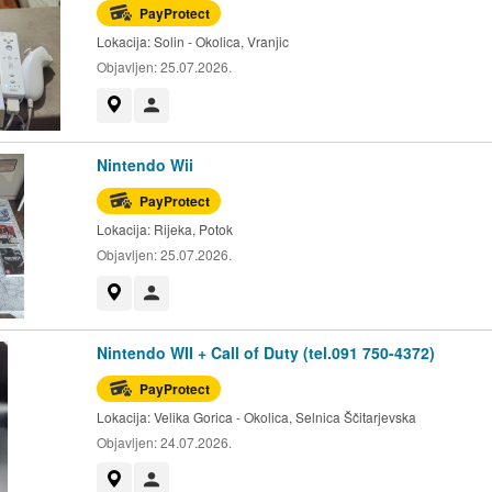
PayProtect
Lokacija:
Solin - Okolica, Vranjic
Objavljen:
25.07.2026.
Prikaži na mapi
Korisnik nije trgovac
Nintendo Wii
PayProtect
Lokacija:
Rijeka, Potok
Objavljen:
25.07.2026.
Prikaži na mapi
Korisnik nije trgovac
Nintendo WII + Call of Duty (tel.091 750-4372)
PayProtect
Lokacija:
Velika Gorica - Okolica, Selnica Ščitarjevska
Objavljen:
24.07.2026.
Prikaži na mapi
Korisnik nije trgovac