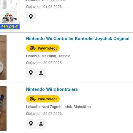
Objavljen:
01.08.2026.
Prikaži na mapi
Nintendo Wii Controller Kontroler Joystick Original
PayProtect
Lokacija:
Maksimir, Remete
Objavljen:
30.07.2026.
Prikaži na mapi
Korisnik nije trgovac
Nintendo Wii 2 kontrolera
PayProtect
Lokacija:
Novi Zagreb - Istok, Sloboština
Objavljen:
29.07.2026.
Prikaži na mapi
Korisnik nije trgovac