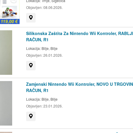
Lokacija:
Trnje, Sigečica
Objavljen:
08.06.2026.
Prikaži na mapi
Silikonska Zaštita Za Nintendo Wii Kontroler, RABL
RAČUN, R1
Lokacija:
Bilje, Bilje
Objavljen:
26.01.2026.
Prikaži na mapi
Zamjenski Nintendo Wii Kontroler, NOVO U TRGOVIN
RAČUN, R1
Lokacija:
Bilje, Bilje
Objavljen:
23.01.2026.
Prikaži na mapi