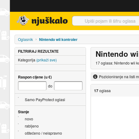
Njuškalo naslovnica
Oglasnik
Nintendo wii kontroler
FILTRIRAJ REZULTATE
Nintendo wii
Kategorija
(prikaži sve)
17 oglasa: Nintendo wii k
Pozicioniranje na listi 
Raspon cijene (u €)
do
17
oglasa
Samo PayProtect oglasi
Stanje
novo
rabljeno
oštećeno / neispravno