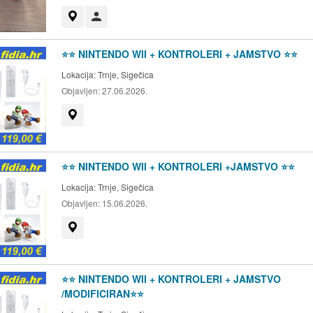
Prikaži na mapi
Korisnik nije trgovac
⭐️⭐️ NINTENDO WII + KONTROLERI + JAMSTVO ⭐️⭐️
Lokacija:
Trnje, Sigečica
Objavljen:
27.06.2026.
Prikaži na mapi
⭐️⭐️ NINTENDO WII + KONTROLERI +JAMSTVO ⭐️⭐️
Lokacija:
Trnje, Sigečica
Objavljen:
15.06.2026.
Prikaži na mapi
⭐️⭐️ NINTENDO WII + KONTROLERI + JAMSTVO
/MODIFICIRAN⭐️⭐️