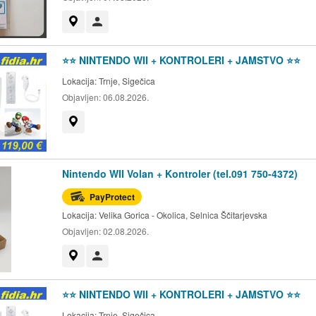
Prikaži na mapi
Korisnik nije trgovac
⭐️⭐️ NINTENDO WII + KONTROLERI + JAMSTVO ⭐️⭐️
Lokacija:
Trnje, Sigečica
Objavljen:
06.08.2026.
Prikaži na mapi
Nintendo WII Volan + Kontroler (tel.091 750-4372)
PayProtect
Lokacija:
Velika Gorica - Okolica, Selnica Ščitarjevska
Objavljen:
02.08.2026.
Prikaži na mapi
Korisnik nije trgovac
⭐️⭐️ NINTENDO WII + KONTROLERI + JAMSTVO ⭐️⭐️
Lokacija:
Trnje, Sigečica