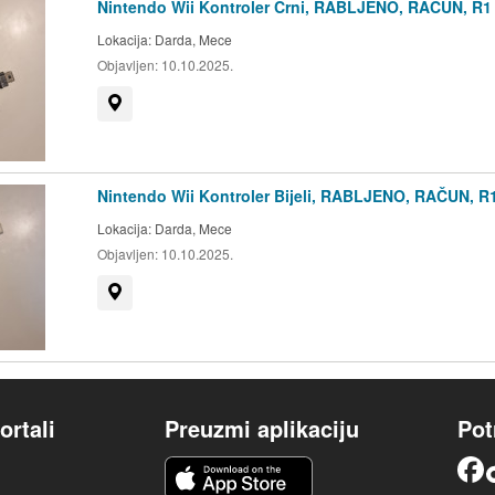
Nintendo Wii Kontroler Crni, RABLJENO, RAČUN, R1
Lokacija:
Darda, Mece
Objavljen:
10.10.2025.
Prikaži na mapi
Nintendo Wii Kontroler Bijeli, RABLJENO, RAČUN, R
Lokacija:
Darda, Mece
Objavljen:
10.10.2025.
Prikaži na mapi
ortali
Preuzmi aplikaciju
Pot
iOS aplikacija
Facebook