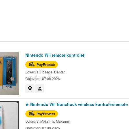
Nintendo Wii remote kontroleri
PayProtect
Lokacija:
Požega, Centar
Objavljen:
07.08.2026.
Prikaži na mapi
Korisnik nije trgovac
★ Nintendo Wii Nunchuck wireless kontroler/remote
PayProtect
Lokacija:
Maksimir, Maksimir
Objavljen:
07.08.2026.