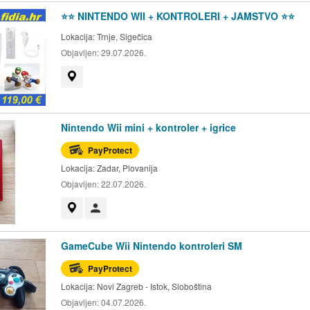
⭐️⭐️ NINTENDO WII + KONTROLERI + JAMSTVO ⭐️⭐️
Lokacija:
Trnje, Sigečica
Objavljen:
29.07.2026.
Prikaži na mapi
Nintendo Wii mini + kontroler + igrice
PayProtect
Lokacija:
Zadar, Plovanija
Objavljen:
22.07.2026.
Prikaži na mapi
Korisnik nije trgovac
GameCube Wii Nintendo kontroleri SM
PayProtect
Lokacija:
Novi Zagreb - Istok, Sloboština
Objavljen:
04.07.2026.