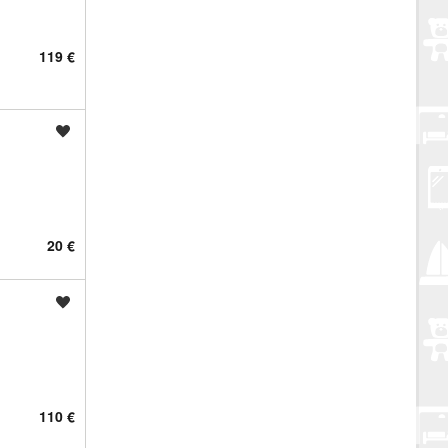
119 €
Spremi oglas
20 €
Spremi oglas
110 €