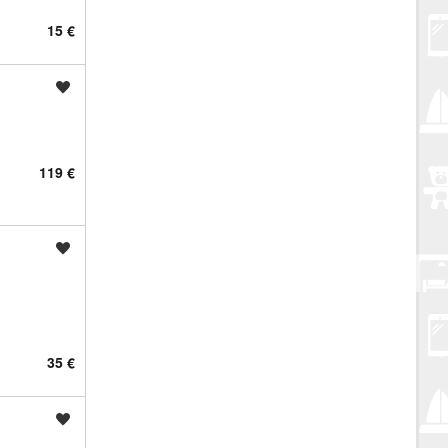
15 €
Spremi oglas
119 €
Spremi oglas
35 €
Spremi oglas