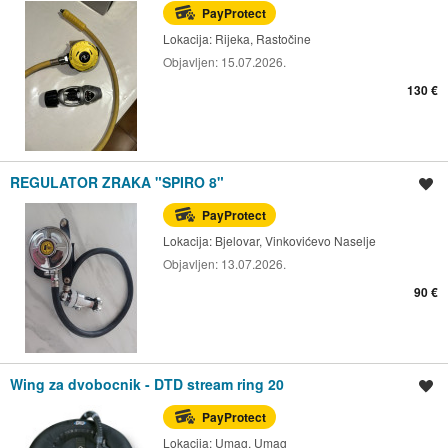
PayProtect
Lokacija:
Rijeka, Rastočine
Objavljen:
15.07.2026.
130 €
REGULATOR ZRAKA "SPIRO 8"
Spremi oglas
PayProtect
Lokacija:
Bjelovar, Vinkovićevo Naselje
Objavljen:
13.07.2026.
90 €
Wing za dvobocnik - DTD stream ring 20
Spremi oglas
PayProtect
Lokacija:
Umag, Umag