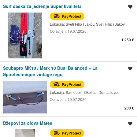
Surf daska za jedrenje Super kvaliteta
Spremi oglas
PayProtect
Lokacija:
Sveti Filip I Jakov, Sveti Filip i Jakov
Objavljen:
19.07.2026.
1.250 €
Scubapro MK10 / Mark 10 Dual Balanced + La
Spremi oglas
Spirotechnique vintage regu
PayProtect
Lokacija:
Samobor - Okolica, Domaslovec
Objavljen:
19.07.2026.
200 €
Džepovi za olova Mares
Spremi oglas
PayProtect