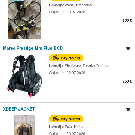
Lokacija:
Zadar, Brodarica
Objavljen:
23.07.2026.
200 €
Mares Prestige Mrs Plus BCD
Spremi oglas
PayProtect
Lokacija:
Stenjevec, Savska Opatovina
Objavljen:
22.07.2026.
250 €
XDEEP JACKET
Spremi oglas
PayProtect
Lokacija:
Pula, Kaštanjer
Objavljen:
20.07.2026.