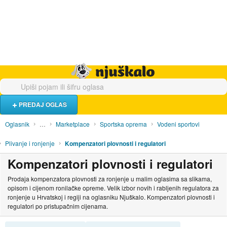
Hrana i piće
Turistički smještaj
Poslovi
Njuškalo naslovnica
PREDAJ OGLAS
Oglasnik
…
Marketplace
Sportska oprema
Vodeni sportovi
Plivanje i ronjenje
Kompenzatori plovnosti i regulatori
Kompenzatori plovnosti i regulatori
Prodaja kompenzatora plovnosti za ronjenje u malim oglasima sa slikama,
opisom i cijenom ronilačke opreme. Velik izbor novih i rabljenih regulatora za
ronjenje u Hrvatskoj i regiji na oglasniku Njuškalo. Kompenzatori plovnosti i
regulatori po pristupačnim cijenama.
SORTIRAJ