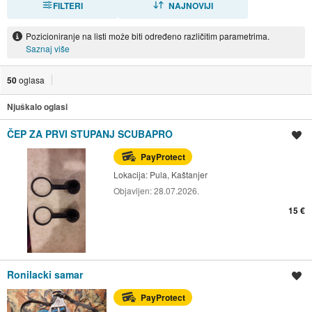
FILTERI
NAJNOVIJI
Pozicioniranje na listi može biti određeno različitim parametrima.
Saznaj više
50
oglasa
Njuškalo oglasi
ČEP ZA PRVI STUPANJ SCUBAPRO
Spremi oglas
PayProtect
Lokacija:
Pula, Kaštanjer
Objavljen:
28.07.2026.
15 €
Ronilacki samar
Spremi oglas
PayProtect