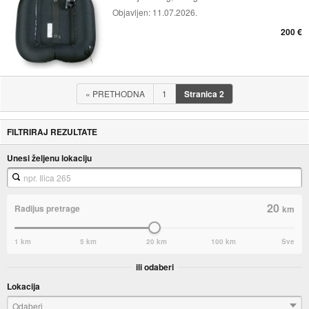
Objavljen:
11.07.2026.
200 €
«
PRETHODNA
1
Stranica
2
FILTRIRAJ REZULTATE
Unesi željenu lokaciju
20
Radijus pretrage
km
1 km
5 km
20 km
100 km
Sve
ili odaberi
Lokacija
Odaberi