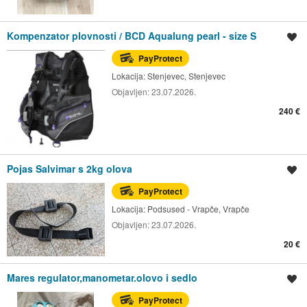
Kompenzator plovnosti / BCD Aqualung pearl - size S
Spremi oglas
PayProtect
Lokacija:
Stenjevec, Stenjevec
Objavljen:
23.07.2026.
240 €
Pojas Salvimar s 2kg olova
Spremi oglas
PayProtect
Lokacija:
Podsused - Vrapče, Vrapče
Objavljen:
23.07.2026.
20 €
Mares regulator,manometar.olovo i sedlo
Spremi oglas
PayProtect