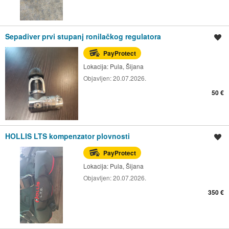
Sepadiver prvi stupanj ronilačkog regulatora
Spremi oglas
PayProtect
Lokacija:
Pula, Šijana
Objavljen:
20.07.2026.
50 €
HOLLIS LTS kompenzator plovnosti
Spremi oglas
PayProtect
Lokacija:
Pula, Šijana
Objavljen:
20.07.2026.
350 €