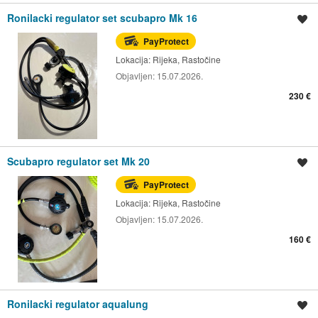
Ronilacki regulator set scubapro Mk 16
Spremi oglas
PayProtect
Lokacija:
Rijeka, Rastočine
Objavljen:
15.07.2026.
230 €
Scubapro regulator set Mk 20
Spremi oglas
PayProtect
Lokacija:
Rijeka, Rastočine
Objavljen:
15.07.2026.
160 €
Ronilacki regulator aqualung
Spremi oglas