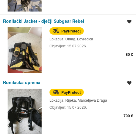
Ronilački Jacket - dječji Subgear Rebel
Spremi oglas
PayProtect
Lokacija:
Umag, Lovrečica
Objavljen:
15.07.2026.
80 €
Ronilacka oprema
Spremi oglas
PayProtect
Lokacija:
Rijeka, Marčeljeva Draga
Objavljen:
15.07.2026.
700 €