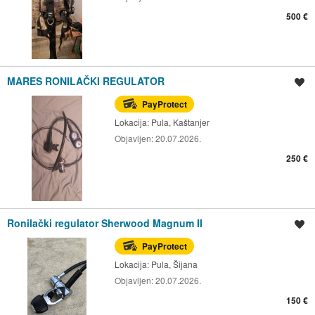
500 €
MARES RONILAČKI REGULATOR
Spremi oglas
PayProtect
Lokacija:
Pula, Kaštanjer
Objavljen:
20.07.2026.
250 €
Ronilački regulator Sherwood Magnum II
Spremi oglas
PayProtect
Lokacija:
Pula, Šijana
Objavljen:
20.07.2026.
150 €