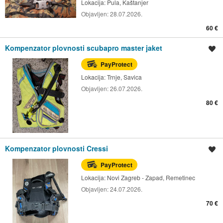
Lokacija:
Pula, Kaštanjer
Objavljen:
28.07.2026.
60 €
Kompenzator plovnosti scubapro master jaket
Spremi oglas
PayProtect
Lokacija:
Trnje, Savica
Objavljen:
26.07.2026.
80 €
Kompenzator plovnosti Cressi
Spremi oglas
PayProtect
Lokacija:
Novi Zagreb - Zapad, Remetinec
Objavljen:
24.07.2026.
70 €