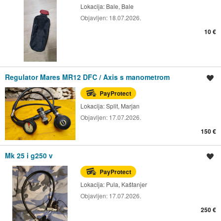
Lokacija:
Bale, Bale
Objavljen:
18.07.2026.
10 €
Regulator Mares MR12 DFC / Axis s manometrom
Spremi oglas
PayProtect
Lokacija:
Split, Marjan
Objavljen:
17.07.2026.
150 €
Mk 25 i g250 v
Spremi oglas
PayProtect
Lokacija:
Pula, Kaštanjer
Objavljen:
17.07.2026.
250 €