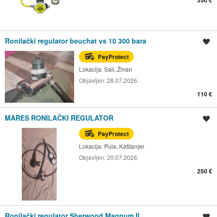
Ronilački regulator beuchat vs 10 300 bara
Spremi oglas
PayProtect
Lokacija:
Sali, Žman
Objavljen:
28.07.2026.
110 €
MARES RONILAČKI REGULATOR
Spremi oglas
PayProtect
Lokacija:
Pula, Kaštanjer
Objavljen:
20.07.2026.
250 €
Ronilački regulator Sherwood Magnum II
Spremi oglas