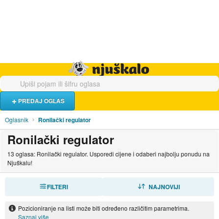
Hrana i piće
Turistički smještaj
Poslovi
Njuškalo naslovnica
PREDAJ OGLAS
Oglasnik
Ronilački regulator
Ronilački regulator
13 oglasa: Ronilački regulator. Usporedi cijene i odaberi najbolju ponudu na
Njuškalu!
FILTERI
SORTIRAJ
NAJNOVIJI
Pozicioniranje na listi može biti određeno različitim parametrima.
Saznaj više