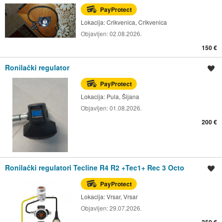
PayProtect
Lokacija:
Crikvenica, Crikvenica
Objavljen:
02.08.2026.
150 €
Ronilački regulator
Spremi oglas
PayProtect
Lokacija:
Pula, Šijana
Objavljen:
01.08.2026.
200 €
Ronilački regulatori Tecline R4 R2 +Tec1+ Rec 3 Octo
Spremi oglas
PayProtect
Lokacija:
Vrsar, Vrsar
Objavljen:
29.07.2026.
350 €