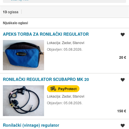
13
oglasa
Njuškalo oglasi
APEKS TORBA ZA RONILAČKI REGULATOR
Spremi oglas
Lokacija:
Zadar, Stanovi
Objavljen:
05.08.2026.
20 €
RONILAČKI REGULATOR SCUBAPRO MK 20
Spremi oglas
PayProtect
Lokacija:
Zadar, Stanovi
Objavljen:
05.08.2026.
150 €
Ronilački (vintage) regulator
Spremi oglas