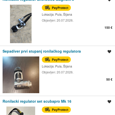
PayProtect
Lokacija:
Pula, Šijana
Objavljen:
20.07.2026.
150 €
Sepadiver prvi stupanj ronilačkog regulatora
Spremi oglas
PayProtect
Lokacija:
Pula, Šijana
Objavljen:
20.07.2026.
50 €
Ronilacki regulator set scubapro Mk 16
Spremi oglas
PayProtect