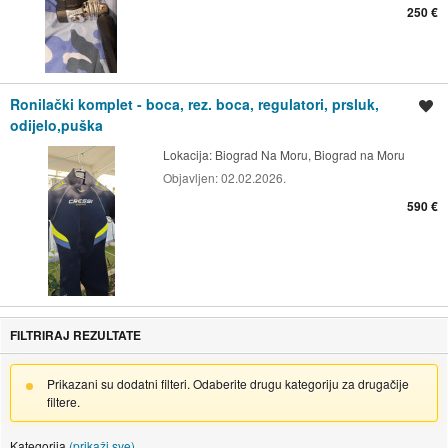
250 €
Ronilački komplet - boca, rez. boca, regulatori, prsluk,
Spremi oglas
odijelo,puška
Lokacija:
Biograd Na Moru, Biograd na Moru
Objavljen:
02.02.2026.
590 €
FILTRIRAJ REZULTATE
Prikazani su dodatni filteri. Odaberite drugu kategoriju za drugačije
filtere.
Kategorija
(prikaži sve)