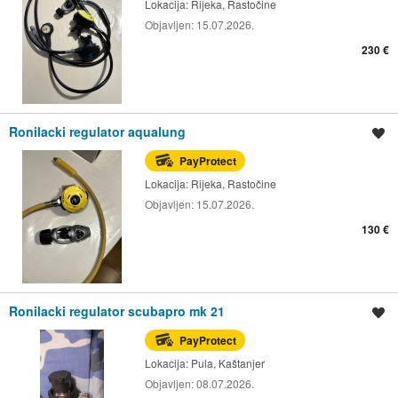
Lokacija:
Rijeka, Rastočine
Objavljen:
15.07.2026.
230 €
Ronilacki regulator aqualung
Spremi oglas
PayProtect
Lokacija:
Rijeka, Rastočine
Objavljen:
15.07.2026.
130 €
Ronilacki regulator scubapro mk 21
Spremi oglas
PayProtect
Lokacija:
Pula, Kaštanjer
Objavljen:
08.07.2026.