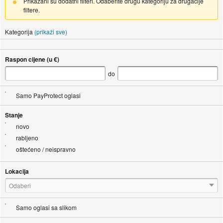
Prikazani su dodatni filteri. Odaberite drugu kategoriju za drugačije
filtere.
Kategorija
(prikaži sve)
Raspon cijene (u €)
do
Samo PayProtect oglasi
Stanje
novo
rabljeno
oštećeno / neispravno
Lokacija
Odaberi
Samo oglasi sa slikom