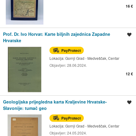
16 €
Prof. Dr. Ivo Horvat: Karte biljnih zajednica Zapadne
Spremi oglas
Hrvatske
PayProtect
Lokacija:
Gornji Grad - Medveščak, Centar
Objavljen:
28.06.2024.
12 €
Geologijska prijegledna karta Kraljevine Hrvatske-
Spremi oglas
Slavonije: tumač geo
PayProtect
Lokacija:
Gornji Grad - Medveščak, Centar
Objavljen:
24.05.2024.