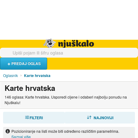
Hrana i piće
Turistički smještaj
Poslovi
Njuškalo naslovnica
PREDAJ OGLAS
Oglasnik
Karte hrvatska
Karte hrvatska
146 oglasa: Karte hrvatska. Usporedi cijene i odaberi najbolju ponudu na
Njuškalu!
FILTERI
SORTIRAJ
NAJNOVIJI
Pozicioniranje na listi može biti određeno različitim parametrima.
Saznaj više