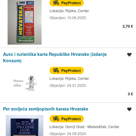
PayProtect
Lokacija:
Rijeka, Centar
Objavljen:
10.06.2025.
2,70 €
Auto i turistička karta Republike Hrvatske (izdanje
Spremi oglas
Konzum)
PayProtect
Lokacija:
Rijeka, Centar
Objavljen:
24.01.2025.
3 €
Pet stoljeća zemljopisnih karata Hrvatske
Spremi oglas
PayProtect
Lokacija:
Gornji Grad - Medveščak, Centar
Objavljen:
24.09.2024.