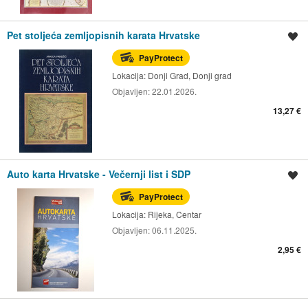
Pet stoljeća zemljopisnih karata Hrvatske
Spremi oglas
PayProtect
Lokacija:
Donji Grad, Donji grad
Objavljen:
22.01.2026.
13,27 €
Auto karta Hrvatske - Večernji list i SDP
Spremi oglas
PayProtect
Lokacija:
Rijeka, Centar
Objavljen:
06.11.2025.
2,95 €