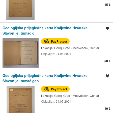
15 €
Geologijska prijegledna karta Kraljevine Hrvatske i
Spremi oglas
Slavonije: tumač g
PayProtect
Lokacija:
Gornji Grad - Medveščak, Centar
Objavljen:
24.05.2024.
50 €
Geologijska prijegledna karta Kraljevine Hrvatske-
Spremi oglas
Slavonije: tumač geo
PayProtect
Lokacija:
Gornji Grad - Medveščak, Centar
Objavljen:
24.05.2024.
10 €