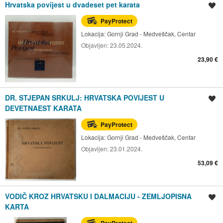
Hrvatska povijest u dvadeset pet karata
Spremi oglas
PayProtect
Lokacija:
Gornji Grad - Medveščak, Centar
Objavljen:
23.05.2024.
23,90 €
DR. STJEPAN SRKULJ: HRVATSKA POVIJEST U
Spremi oglas
DEVETNAEST KARATA
PayProtect
Lokacija:
Gornji Grad - Medveščak, Centar
Objavljen:
23.01.2024.
53,09 €
VODIČ KROZ HRVATSKU I DALMACIJU - ZEMLJOPISNA
Spremi oglas
KARTA