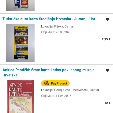
Turistička auto karta Središnja Hrvatska - Jutarnji List
Spremi oglas
Lokacija:
Rijeka, Centar
Objavljen:
26.05.2026.
2,95 €
Ankica Pandžić: Stare karte i atlas povijesnog muzeja
Spremi oglas
Hrvatske
PayProtect
Lokacija:
Gornji Grad - Medveščak, Centar
Objavljen:
11.04.2026.
12 €