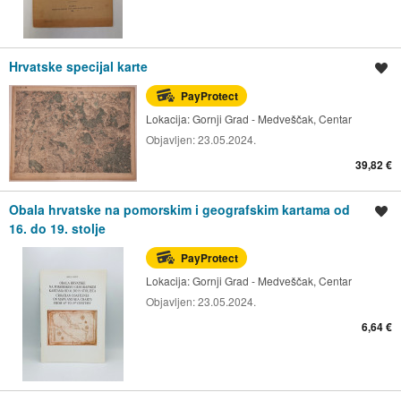
Hrvatske specijal karte
Spremi oglas
PayProtect
Lokacija:
Gornji Grad - Medveščak, Centar
Objavljen:
23.05.2024.
39,82 €
Obala hrvatske na pomorskim i geografskim kartama od
Spremi oglas
16. do 19. stolje
PayProtect
Lokacija:
Gornji Grad - Medveščak, Centar
Objavljen:
23.05.2024.
6,64 €