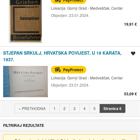
PayProtect
Lokacija:
Gornji Grad - Medveščak, Centar
Objavljen:
23.01.2024.
19,91 €
STJEPAN SRKULJ, HRVATSKA POVIJEST, U 19 KARATA,
Spremi oglas
1937.
PayProtect
Lokacija:
Gornji Grad - Medveščak, Centar
Objavljen:
23.01.2024.
53,09 €
«
PRETHODNA
1
2
3
4
5
Stranica
6
FILTRIRAJ REZULTATE