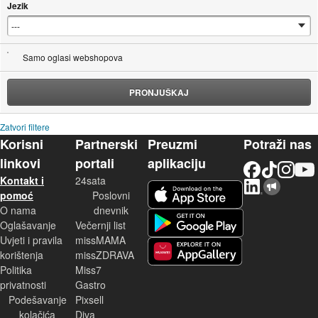
Jezik
Samo oglasi webshopova
PRONJUŠKAJ
Zatvori filtere
Korisni
Partnerski
Preuzmi
Potraži nas
linkovi
portali
aplikaciju
Facebook
TikTok
Instagram
YouTu
Kontakt i
24sata
LinkedIn
Njuškalo blog
iOS aplikacija
pomoć
Poslovni
O nama
dnevnik
Android aplikacija
Oglašavanje
Večernji list
Uvjeti i pravila
missMAMA
korištenja
missZDRAVA
Huawei aplikacija
Politika
Miss7
privatnosti
Gastro
Podešavanje
Pixsell
kolačića
Diva