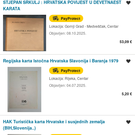
STJEPAN SRKULJ : HRVATSKA POVIJEST U DEVETNAEST
Spremi oglas
KARATA
PayProtect
Lokacija:
Gornji Grad - Medveščak, Centar
Objavljen:
08.10.2025.
53,09 €
Regijska karta Istočna Hrvatska Slavonija i Baranja 1979
Spremi oglas
PayProtect
Lokacija:
Rijeka, Centar
Objavljen:
04.07.2025.
5,20 €
HAK Turistička karta Hrvatske i susjednih zemalja
Spremi oglas
(BIH,Slovenija..)